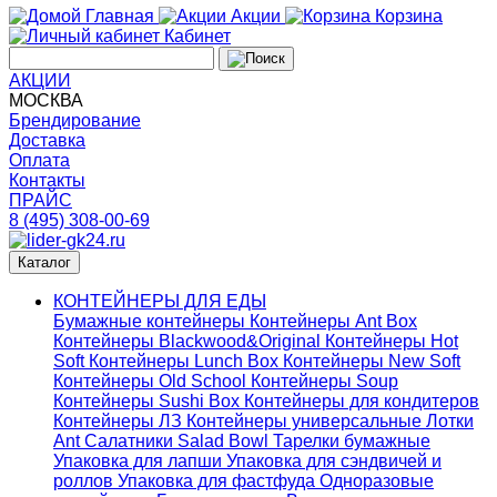
Главная
Акции
Корзина
Кабинет
АКЦИИ
МОСКВА
Брендирование
Доставка
Оплата
Контакты
ПРАЙС
8 (495) 308-00-69
Каталог
КОНТЕЙНЕРЫ ДЛЯ ЕДЫ
Бумажные контейнеры
Контейнеры Ant Box
Контейнеры Blackwood&Original
Контейнеры Hot
Soft
Контейнеры Lunch Box
Контейнеры New Soft
Контейнеры Old School
Контейнеры Soup
Контейнеры Sushi Box
Контейнеры для кондитеров
Контейнеры ЛЗ
Контейнеры универсальные
Лотки
Ant
Салатники Salad Bowl
Тарелки бумажные
Упаковка для лапши
Упаковка для сэндвичей и
роллов
Упаковка для фастфуда
Одноразовые