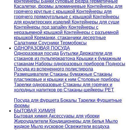
контейнеры
Банки суповые
Ведра герметичные
Касалетки, формы алюминиевые
Контейнеры для
горячего круглые с крышкой
Контейнеры для
горячего прямоугольные с крышкой
Контейнеры
для кондитерских изделий
Контейнеры для суши
Контейнеры под запайку
Контейнеры с
неразьемной крышкой
Контейнеры с разъемной
крышкой
Креманки, стаканчики десертные
Салатники
Соусники
Термобоксы
ОДНОРАЗОВАЯ ПОСУДА
Одноразовая посуда
Бутылки
Держатели для
стаканов из пульперкартона
Крышки к бумажным
стаканам
Наборы одноразовых приборов
Подносы
Посуда из вспененного полистирола
Размешиватели
Стаканы бумажные
Стаканы
пластиковые и крышки к ним
Столовые приборы
Тарелки одноразовые
Стаканы для горячих и
холодных напитков pp
Стаканы-шейкеры PET
Посуда для фуршета
Бокалы
Тарелки
Фуршетные
формы
БЫТОВАЯ ХИМИЯ
Бытовая химия
Аксессуары для уборки
Жироудалители
Кондиционеры для белья
Мыло
жидкое
Мыло кусковое
Освежители воздуха