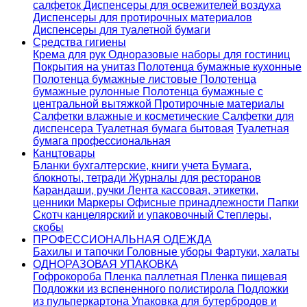
салфеток
Диспенсеры для освежителей воздуха
Диспенсеры для протирочных материалов
Диспенсеры для туалетной бумаги
Средства гигиены
Крема для рук
Одноразовые наборы для гостиниц
Покрытия на унитаз
Полотенца бумажные кухонные
Полотенца бумажные листовые
Полотенца
бумажные рулонные
Полотенца бумажные с
центральной вытяжкой
Протирочные материалы
Салфетки влажные и косметические
Салфетки для
диспенсера
Туалетная бумага бытовая
Туалетная
бумага профессиональная
Канцтовары
Бланки бухгалтерские, книги учета
Бумага,
блокноты, тетради
Журналы для ресторанов
Карандаши, ручки
Лента кассовая, этикетки,
ценники
Маркеры
Офисные принадлежности
Папки
Скотч канцелярский и упаковочный
Степлеры,
скобы
ПРОФЕССИОНАЛЬНАЯ ОДЕЖДА
Бахилы и тапочки
Головные уборы
Фартуки, халаты
ОДНОРАЗОВАЯ УПАКОВКА
Гофрокороба
Пленка паллетная
Пленка пищевая
Подложки из вспененного полистирола
Подложки
из пульперкартона
Упаковка для бутербродов и