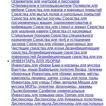
Освежители для унитазов и писсуаров
Отбеливатели и пятновыводители
Полироли для
мебели
Средства для ковров и ковровых покрытий
Средства для мытья полов и напольных покрытий
Средства для мытья посуды
Средства для
посудомоечных машин, пароконвектоматов и
кофемашин
Средства для стекол и зеркал
Средства
для удаления накипи
Средства от насекомых
Стиральные порошки
Cредства специального
назначения
Средства для труб и устранения
засоров
Средства для уборки санитарных зон
Чистящие средства для кухни
Дезинфицирующие
средства
Дезинфицирующие средства для
поверхностей
Дезинфицирующие средства для рук
ИНВЕНТАРЬ ДЛЯ УБОРКИ
Инвентарь для уборки
Баки и корзины для мусора
Вантузы, ерши
Вафельное полотно
Ведра, тележки
уборочные
Инвентарь для уборки: веники, мётлы,
комплекты ленивка, щетки, сгоны для пола, пады
Инвентарь для улицы
Губки, мочалки
Мешки для
мусора
МОПы, рукоятки, флаундеры, зажимы
Пылесборники
Салфетки универсальные
Инвентарь для помывки окон
Тряпки для пола
Диспенсеры
Диспенсеры для бумажных полотенец
Диспенсеры для мыла
Диспенсеры для настольных