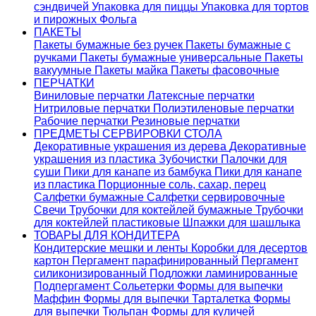
сэндвичей
Упаковка для пиццы
Упаковка для тортов
и пирожных
Фольга
ПАКЕТЫ
Пакеты бумажные без ручек
Пакеты бумажные с
ручками
Пакеты бумажные универсальные
Пакеты
вакуумные
Пакеты майка
Пакеты фасовочные
ПЕРЧАТКИ
Виниловые перчатки
Латексные перчатки
Нитриловые перчатки
Полиэтиленовые перчатки
Рабочие перчатки
Резиновые перчатки
ПРЕДМЕТЫ СЕРВИРОВКИ СТОЛА
Декоративные украшения из дерева
Декоративные
украшения из пластика
Зубочистки
Палочки для
суши
Пики для канапе из бамбука
Пики для канапе
из пластика
Порционные соль, сахар, перец
Салфетки бумажные
Салфетки сервировочные
Свечи
Трубочки для коктейлей бумажные
Трубочки
для коктейлей пластиковые
Шпажки для шашлыка
ТОВАРЫ ДЛЯ КОНДИТЕРА
Кондитерские мешки и ленты
Коробки для десертов
картон
Пергамент парафинированный
Пергамент
силиконизированный
Подложки ламинированные
Подпергамент
Сольетерки
Формы для выпечки
Маффин
Формы для выпечки Тарталетка
Формы
для выпечки Тюльпан
Формы для куличей