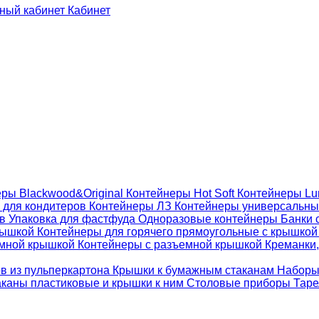
Кабинет
ры Blackwood&Original
Контейнеры Hot Soft
Контейнеры Lu
 для кондитеров
Контейнеры ЛЗ
Контейнеры универсальн
ов
Упаковка для фастфуда
Одноразовые контейнеры
Банки 
крышкой
Контейнеры для горячего прямоугольные с крышко
емной крышкой
Контейнеры с разъемной крышкой
Креманки,
ов из пульперкартона
Крышки к бумажным стаканам
Наборы
каны пластиковые и крышки к ним
Столовые приборы
Таре