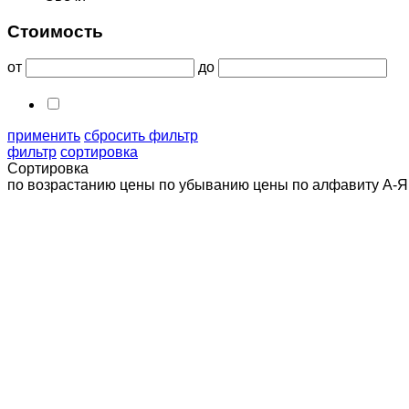
Стоимость
от
до
применить
сбросить фильтр
фильтр
сортировка
Сортировка
по возрастанию цены
по убыванию цены
по алфавиту А-Я