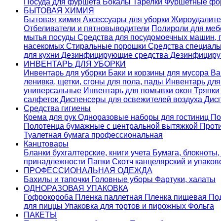
Посуда для фуршета
Бокалы
Тарелки
Фуршетные ф
БЫТОВАЯ ХИМИЯ
Бытовая химия
Аксессуары для уборки
Жироудалит
Отбеливатели и пятновыводители
Полироли для ме
мытья посуды
Средства для посудомоечных машин,
насекомых
Стиральные порошки
Cредства специаль
для кухни
Дезинфицирующие средства
Дезинфициру
ИНВЕНТАРЬ ДЛЯ УБОРКИ
Инвентарь для уборки
Баки и корзины для мусора
Ва
ленивка, щетки, сгоны для пола, пады
Инвентарь дл
универсальные
Инвентарь для помывки окон
Тряпки
салфеток
Диспенсеры для освежителей воздуха
Дис
Средства гигиены
Крема для рук
Одноразовые наборы для гостиниц
По
Полотенца бумажные с центральной вытяжкой
Прот
Туалетная бумага профессиональная
Канцтовары
Бланки бухгалтерские, книги учета
Бумага, блокноты,
принадлежности
Папки
Скотч канцелярский и упако
ПРОФЕССИОНАЛЬНАЯ ОДЕЖДА
Бахилы и тапочки
Головные уборы
Фартуки, халаты
ОДНОРАЗОВАЯ УПАКОВКА
Гофрокороба
Пленка паллетная
Пленка пищевая
По
для пиццы
Упаковка для тортов и пирожных
Фольга
ПАКЕТЫ