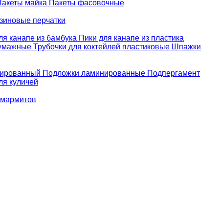
Пакеты майка
Пакеты фасовочные
зиновые перчатки
ля канапе из бамбука
Пики для канапе из пластика
бумажные
Трубочки для коктейлей пластиковые
Шпажки
зированный
Подложки ламинированные
Подпергамент
ля куличей
 мармитов