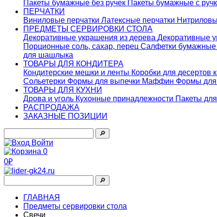
Пакеты бумажные без ручек
Пакеты бумажные с руч
ПЕРЧАТКИ
Виниловые перчатки
Латексные перчатки
Нитриловы
ПРЕДМЕТЫ СЕРВИРОВКИ СТОЛА
Декоративные украшения из дерева
Декоративные у
Порционные соль, сахар, перец
Салфетки бумажны
для шашлыка
ТОВАРЫ ДЛЯ КОНДИТЕРА
Кондитерские мешки и ленты
Коробки для десертов 
Сольетерки
Формы для выпечки Маффин
Формы для
ТОВАРЫ ДЛЯ КУХНИ
Дрова и уголь
Кухонные принадлежности
Пакеты для
РАСПРОДАЖА
ЗАКАЗНЫЕ ПОЗИЦИИ
🔎︎
Войти
0
0₽
🔎︎
ГЛАВНАЯ
Предметы сервировки стола
Свечи