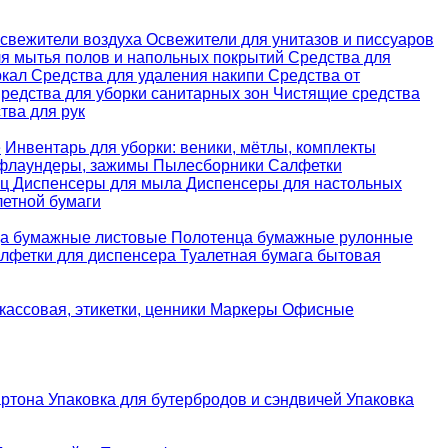
свежители воздуха
Освежители для унитазов и писсуаров
ля мытья полов и напольных покрытий
Средства для
ркал
Средства для удаления накипи
Средства от
редства для уборки санитарных зон
Чистящие средства
ва для рук
е
Инвентарь для уборки: веники, мётлы, комплекты
 флаундеры, зажимы
Пылесборники
Салфетки
ец
Диспенсеры для мыла
Диспенсеры для настольных
летной бумаги
а бумажные листовые
Полотенца бумажные рулонные
лфетки для диспенсера
Туалетная бумага бытовая
кассовая, этикетки, ценники
Маркеры
Офисные
артона
Упаковка для бутербродов и сэндвичей
Упаковка