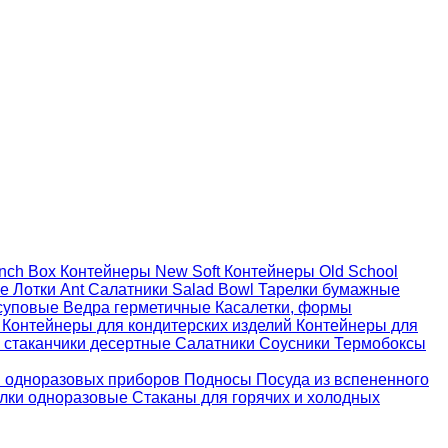
nch Box
Контейнеры New Soft
Контейнеры Old School
ые
Лотки Ant
Салатники Salad Bowl
Тарелки бумажные
суповые
Ведра герметичные
Касалетки, формы
й
Контейнеры для кондитерских изделий
Контейнеры для
 стаканчики десертные
Салатники
Соусники
Термобоксы
 одноразовых приборов
Подносы
Посуда из вспененного
лки одноразовые
Стаканы для горячих и холодных