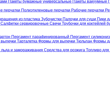
ками
Пакеты бумажные универсальные
Пакеты вакуумные
е перчатки
Полиэтиленовые перчатки
Рабочие перчатки
Ре
крашения из пластика
Зубочистки
Палочки для суши
Пики д
е
Салфетки сервировочные
Свечи
Трубочки для коктейлей 
картон
Пергамент парафинированный
Пергамент силикони
 выпечки Тарталетка
Формы для выпечки Тюльпан
Формы д
 льда и замораживания
Средства для розжига
Топливо для