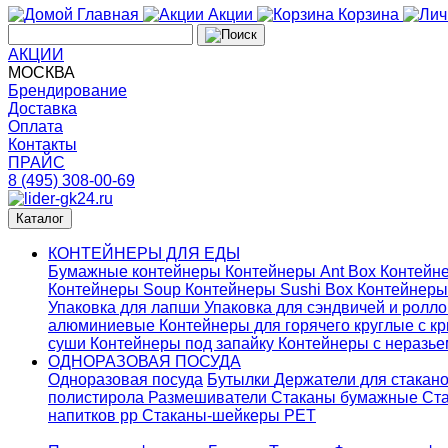
Главная
Акции
Корзина
АКЦИИ
МОСКВА
Брендирование
Доставка
Оплата
Контакты
ПРАЙС
8 (495) 308-00-69
Каталог
КОНТЕЙНЕРЫ ДЛЯ ЕДЫ
Бумажные контейнеры
Контейнеры Ant Box
Контейне
Контейнеры Soup
Контейнеры Sushi Box
Контейнеры
Упаковка для лапши
Упаковка для сэндвичей и ролл
алюминиевые
Контейнеры для горячего круглые с 
суши
Контейнеры под запайку
Контейнеры с неразь
ОДНОРАЗОВАЯ ПОСУДА
Одноразовая посуда
Бутылки
Держатели для стакан
полистирола
Размешиватели
Стаканы бумажные
Ста
напитков pp
Стаканы-шейкеры PET