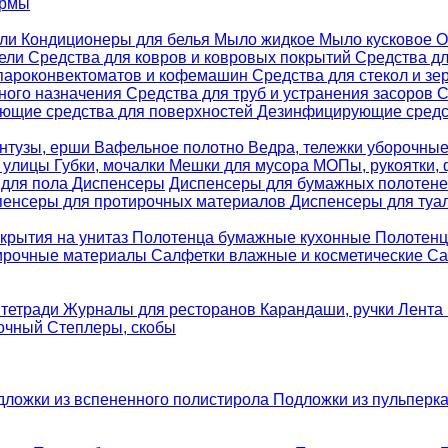
ормы
ели
Кондиционеры для белья
Мыло жидкое
Мыло кусковое
О
бели
Средства для ковров и ковровых покрытий
Средства д
 пароконвектоматов и кофемашин
Средства для стекол и зе
ного назначения
Средства для труб и устранения засоров
С
ющие средства для поверхностей
Дезинфицирующие средст
нтузы, ерши
Вафельное полотно
Ведра, тележки уборочны
я улицы
Губки, мочалки
Мешки для мусора
МОПы, рукоятки,
 для пола
Диспенсеры
Диспенсеры для бумажных полотен
пенсеры для протирочных материалов
Диспенсеры для туа
крытия на унитаз
Полотенца бумажные кухонные
Полотенц
ирочные материалы
Салфетки влажные и косметические
Са
 тетради
Журналы для ресторанов
Карандаши, ручки
Лента 
вочный
Степлеры, скобы
дложки из вспененного полистирола
Подложки из пульперк