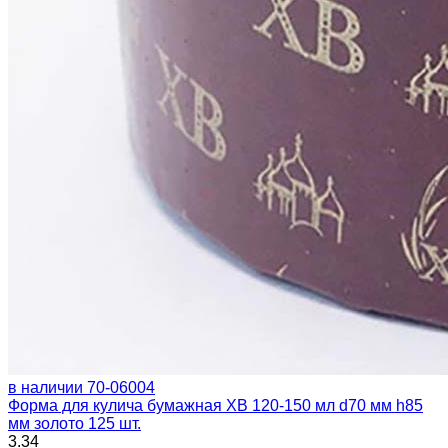
в наличии
70-06004
Форма для кулича бумажная ХВ 120-150 мл d70 мм h85
мм золото 125 шт.
3.34