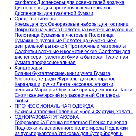
салфеток
Диспенсеры для освежителей воздуха
Диспенсеры для протирочных материалов
Диспенсеры для туалетной бумаги
Средства гигиены
Крема для рук
Одноразовые наборы для гостиниц
Покрытия на унитаз
Полотенца бумажные кухонные
Полотенца бумажные листовые
Полотенца
бумажные рулонные
Полотенца бумажные с
центральной вытяжкой
Протирочные материалы
Салфетки влажные и косметические
Салфетки для
диспенсера
Туалетная бумага бытовая
Туалетная
бумага профессиональная
Канцтовары
Бланки бухгалтерские, книги учета
Бумага,
блокноты, тетради
Журналы для ресторанов
Карандаши, ручки
Лента кассовая, этикетки,
ценники
Маркеры
Офисные принадлежности
Папки
Скотч канцелярский и упаковочный
Степлеры,
скобы
ПРОФЕССИОНАЛЬНАЯ ОДЕЖДА
Бахилы и тапочки
Головные уборы
Фартуки, халаты
ОДНОРАЗОВАЯ УПАКОВКА
Гофрокороба
Пленка паллетная
Пленка пищевая
Подложки из вспененного полистирола
Подложки
из пульперкартона
Упаковка для бутербродов и