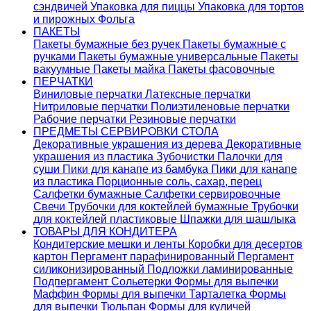
сэндвичей
Упаковка для пиццы
Упаковка для тортов
и пирожных
Фольга
ПАКЕТЫ
Пакеты бумажные без ручек
Пакеты бумажные с
ручками
Пакеты бумажные универсальные
Пакеты
вакуумные
Пакеты майка
Пакеты фасовочные
ПЕРЧАТКИ
Виниловые перчатки
Латексные перчатки
Нитриловые перчатки
Полиэтиленовые перчатки
Рабочие перчатки
Резиновые перчатки
ПРЕДМЕТЫ СЕРВИРОВКИ СТОЛА
Декоративные украшения из дерева
Декоративные
украшения из пластика
Зубочистки
Палочки для
суши
Пики для канапе из бамбука
Пики для канапе
из пластика
Порционные соль, сахар, перец
Салфетки бумажные
Салфетки сервировочные
Свечи
Трубочки для коктейлей бумажные
Трубочки
для коктейлей пластиковые
Шпажки для шашлыка
ТОВАРЫ ДЛЯ КОНДИТЕРА
Кондитерские мешки и ленты
Коробки для десертов
картон
Пергамент парафинированный
Пергамент
силиконизированный
Подложки ламинированные
Подпергамент
Сольетерки
Формы для выпечки
Маффин
Формы для выпечки Тарталетка
Формы
для выпечки Тюльпан
Формы для куличей