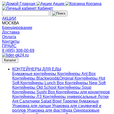
Главная
Акции
Корзина
Кабинет
АКЦИИ
МОСКВА
Брендирование
Доставка
Оплата
Контакты
ПРАЙС
8 (495) 308-00-69
Каталог
КОНТЕЙНЕРЫ ДЛЯ ЕДЫ
Бумажные контейнеры
Контейнеры Ant Box
Контейнеры Blackwood&Original
Контейнеры Hot
Soft
Контейнеры Lunch Box
Контейнеры New Soft
Контейнеры Old School
Контейнеры Soup
Контейнеры Sushi Box
Контейнеры для кондитеров
Контейнеры ЛЗ
Контейнеры универсальные
Лотки
Ant
Салатники Salad Bowl
Тарелки бумажные
Упаковка для лапши
Упаковка для сэндвичей и
роллов
Упаковка для фастфуда
Одноразовые