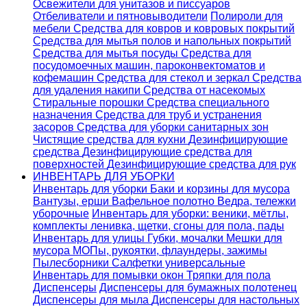
Освежители для унитазов и писсуаров
Отбеливатели и пятновыводители
Полироли для
мебели
Средства для ковров и ковровых покрытий
Средства для мытья полов и напольных покрытий
Средства для мытья посуды
Средства для
посудомоечных машин, пароконвектоматов и
кофемашин
Средства для стекол и зеркал
Средства
для удаления накипи
Средства от насекомых
Стиральные порошки
Cредства специального
назначения
Средства для труб и устранения
засоров
Средства для уборки санитарных зон
Чистящие средства для кухни
Дезинфицирующие
средства
Дезинфицирующие средства для
поверхностей
Дезинфицирующие средства для рук
ИНВЕНТАРЬ ДЛЯ УБОРКИ
Инвентарь для уборки
Баки и корзины для мусора
Вантузы, ерши
Вафельное полотно
Ведра, тележки
уборочные
Инвентарь для уборки: веники, мётлы,
комплекты ленивка, щетки, сгоны для пола, пады
Инвентарь для улицы
Губки, мочалки
Мешки для
мусора
МОПы, рукоятки, флаундеры, зажимы
Пылесборники
Салфетки универсальные
Инвентарь для помывки окон
Тряпки для пола
Диспенсеры
Диспенсеры для бумажных полотенец
Диспенсеры для мыла
Диспенсеры для настольных