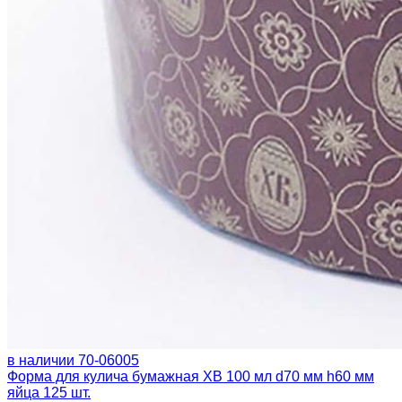
в наличии
70-06005
Форма для кулича бумажная ХВ 100 мл d70 мм h60 мм
яйца 125 шт.