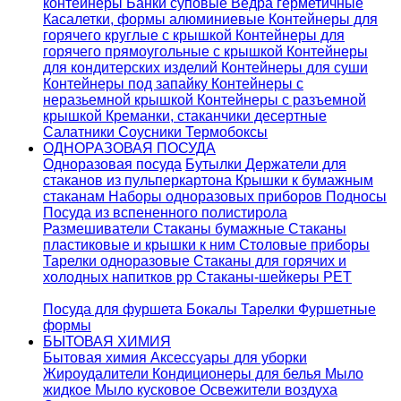
контейнеры
Банки суповые
Ведра герметичные
Касалетки, формы алюминиевые
Контейнеры для
горячего круглые с крышкой
Контейнеры для
горячего прямоугольные с крышкой
Контейнеры
для кондитерских изделий
Контейнеры для суши
Контейнеры под запайку
Контейнеры с
неразьемной крышкой
Контейнеры с разъемной
крышкой
Креманки, стаканчики десертные
Салатники
Соусники
Термобоксы
ОДНОРАЗОВАЯ ПОСУДА
Одноразовая посуда
Бутылки
Держатели для
стаканов из пульперкартона
Крышки к бумажным
стаканам
Наборы одноразовых приборов
Подносы
Посуда из вспененного полистирола
Размешиватели
Стаканы бумажные
Стаканы
пластиковые и крышки к ним
Столовые приборы
Тарелки одноразовые
Стаканы для горячих и
холодных напитков pp
Стаканы-шейкеры PET
Посуда для фуршета
Бокалы
Тарелки
Фуршетные
формы
БЫТОВАЯ ХИМИЯ
Бытовая химия
Аксессуары для уборки
Жироудалители
Кондиционеры для белья
Мыло
жидкое
Мыло кусковое
Освежители воздуха