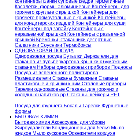
контейнеры
Банки суповые
Ведра герметичные
Касалетки, формы алюминиевые
Контейнеры для
горячего круглые с крышкой
Контейнеры для
горячего прямоугольные с крышкой
Контейнеры
для кондитерских изделий
Контейнеры для суши
Контейнеры под запайку
Контейнеры с
неразьемной крышкой
Контейнеры с разъемной
крышкой
Креманки, стаканчики десертные
Салатники
Соусники
Термобоксы
ОДНОРАЗОВАЯ ПОСУДА
Одноразовая посуда
Бутылки
Держатели для
стаканов из пульперкартона
Крышки к бумажным
стаканам
Наборы одноразовых приборов
Подносы
Посуда из вспененного полистирола
Размешиватели
Стаканы бумажные
Стаканы
пластиковые и крышки к ним
Столовые приборы
Тарелки одноразовые
Стаканы для горячих и
холодных напитков pp
Стаканы-шейкеры PET
Посуда для фуршета
Бокалы
Тарелки
Фуршетные
формы
БЫТОВАЯ ХИМИЯ
Бытовая химия
Аксессуары для уборки
Жироудалители
Кондиционеры для белья
Мыло
жидкое
Мыло кусковое
Освежители воздуха