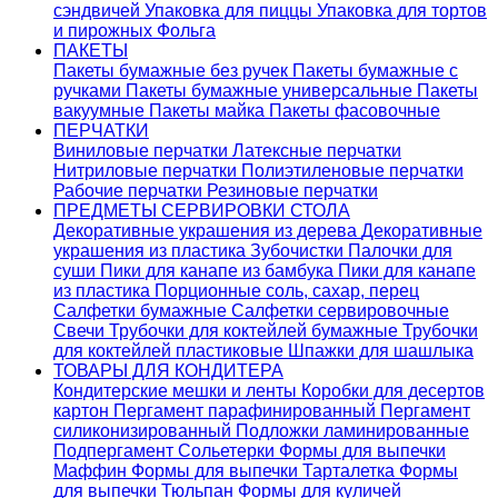
сэндвичей
Упаковка для пиццы
Упаковка для тортов
и пирожных
Фольга
ПАКЕТЫ
Пакеты бумажные без ручек
Пакеты бумажные с
ручками
Пакеты бумажные универсальные
Пакеты
вакуумные
Пакеты майка
Пакеты фасовочные
ПЕРЧАТКИ
Виниловые перчатки
Латексные перчатки
Нитриловые перчатки
Полиэтиленовые перчатки
Рабочие перчатки
Резиновые перчатки
ПРЕДМЕТЫ СЕРВИРОВКИ СТОЛА
Декоративные украшения из дерева
Декоративные
украшения из пластика
Зубочистки
Палочки для
суши
Пики для канапе из бамбука
Пики для канапе
из пластика
Порционные соль, сахар, перец
Салфетки бумажные
Салфетки сервировочные
Свечи
Трубочки для коктейлей бумажные
Трубочки
для коктейлей пластиковые
Шпажки для шашлыка
ТОВАРЫ ДЛЯ КОНДИТЕРА
Кондитерские мешки и ленты
Коробки для десертов
картон
Пергамент парафинированный
Пергамент
силиконизированный
Подложки ламинированные
Подпергамент
Сольетерки
Формы для выпечки
Маффин
Формы для выпечки Тарталетка
Формы
для выпечки Тюльпан
Формы для куличей