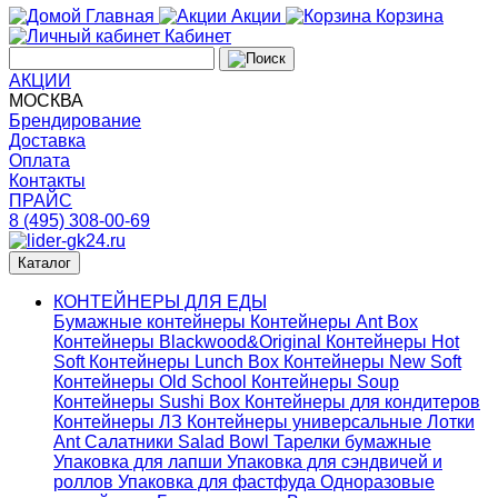
Главная
Акции
Корзина
Кабинет
АКЦИИ
МОСКВА
Брендирование
Доставка
Оплата
Контакты
ПРАЙС
8 (495) 308-00-69
Каталог
КОНТЕЙНЕРЫ ДЛЯ ЕДЫ
Бумажные контейнеры
Контейнеры Ant Box
Контейнеры Blackwood&Original
Контейнеры Hot
Soft
Контейнеры Lunch Box
Контейнеры New Soft
Контейнеры Old School
Контейнеры Soup
Контейнеры Sushi Box
Контейнеры для кондитеров
Контейнеры ЛЗ
Контейнеры универсальные
Лотки
Ant
Салатники Salad Bowl
Тарелки бумажные
Упаковка для лапши
Упаковка для сэндвичей и
роллов
Упаковка для фастфуда
Одноразовые