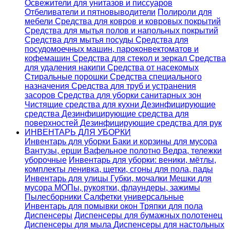
Освежители для унитазов и писсуаров
Отбеливатели и пятновыводители
Полироли для
мебели
Средства для ковров и ковровых покрытий
Средства для мытья полов и напольных покрытий
Средства для мытья посуды
Средства для
посудомоечных машин, пароконвектоматов и
кофемашин
Средства для стекол и зеркал
Средства
для удаления накипи
Средства от насекомых
Стиральные порошки
Cредства специального
назначения
Средства для труб и устранения
засоров
Средства для уборки санитарных зон
Чистящие средства для кухни
Дезинфицирующие
средства
Дезинфицирующие средства для
поверхностей
Дезинфицирующие средства для рук
ИНВЕНТАРЬ ДЛЯ УБОРКИ
Инвентарь для уборки
Баки и корзины для мусора
Вантузы, ерши
Вафельное полотно
Ведра, тележки
уборочные
Инвентарь для уборки: веники, мётлы,
комплекты ленивка, щетки, сгоны для пола, пады
Инвентарь для улицы
Губки, мочалки
Мешки для
мусора
МОПы, рукоятки, флаундеры, зажимы
Пылесборники
Салфетки универсальные
Инвентарь для помывки окон
Тряпки для пола
Диспенсеры
Диспенсеры для бумажных полотенец
Диспенсеры для мыла
Диспенсеры для настольных