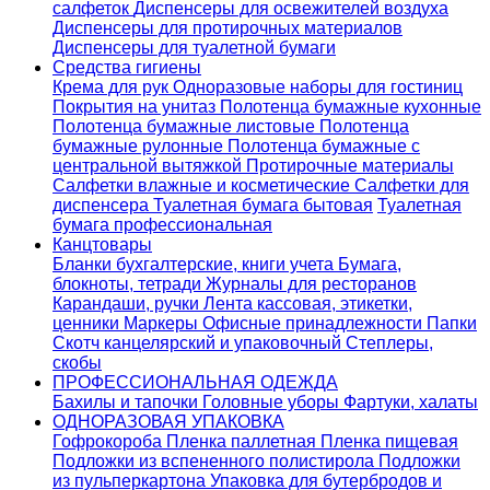
салфеток
Диспенсеры для освежителей воздуха
Диспенсеры для протирочных материалов
Диспенсеры для туалетной бумаги
Средства гигиены
Крема для рук
Одноразовые наборы для гостиниц
Покрытия на унитаз
Полотенца бумажные кухонные
Полотенца бумажные листовые
Полотенца
бумажные рулонные
Полотенца бумажные с
центральной вытяжкой
Протирочные материалы
Салфетки влажные и косметические
Салфетки для
диспенсера
Туалетная бумага бытовая
Туалетная
бумага профессиональная
Канцтовары
Бланки бухгалтерские, книги учета
Бумага,
блокноты, тетради
Журналы для ресторанов
Карандаши, ручки
Лента кассовая, этикетки,
ценники
Маркеры
Офисные принадлежности
Папки
Скотч канцелярский и упаковочный
Степлеры,
скобы
ПРОФЕССИОНАЛЬНАЯ ОДЕЖДА
Бахилы и тапочки
Головные уборы
Фартуки, халаты
ОДНОРАЗОВАЯ УПАКОВКА
Гофрокороба
Пленка паллетная
Пленка пищевая
Подложки из вспененного полистирола
Подложки
из пульперкартона
Упаковка для бутербродов и