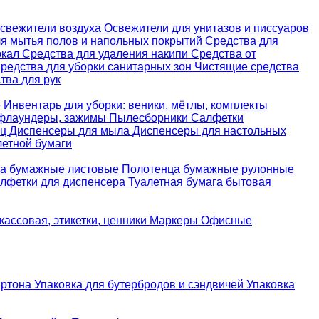
свежители воздуха
Освежители для унитазов и писсуаров
ля мытья полов и напольных покрытий
Средства для
ркал
Средства для удаления накипи
Средства от
редства для уборки санитарных зон
Чистящие средства
ва для рук
е
Инвентарь для уборки: веники, мётлы, комплекты
 флаундеры, зажимы
Пылесборники
Салфетки
ец
Диспенсеры для мыла
Диспенсеры для настольных
летной бумаги
а бумажные листовые
Полотенца бумажные рулонные
лфетки для диспенсера
Туалетная бумага бытовая
кассовая, этикетки, ценники
Маркеры
Офисные
артона
Упаковка для бутербродов и сэндвичей
Упаковка