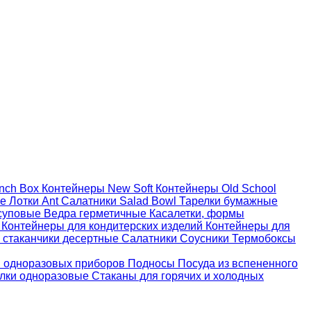
nch Box
Контейнеры New Soft
Контейнеры Old School
ые
Лотки Ant
Салатники Salad Bowl
Тарелки бумажные
суповые
Ведра герметичные
Касалетки, формы
й
Контейнеры для кондитерских изделий
Контейнеры для
 стаканчики десертные
Салатники
Соусники
Термобоксы
 одноразовых приборов
Подносы
Посуда из вспененного
лки одноразовые
Стаканы для горячих и холодных