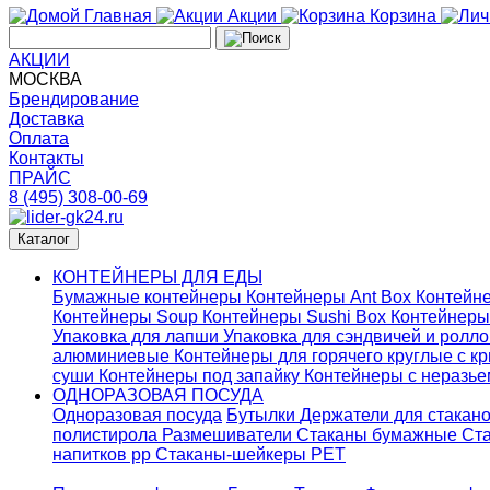
Главная
Акции
Корзина
АКЦИИ
МОСКВА
Брендирование
Доставка
Оплата
Контакты
ПРАЙС
8 (495) 308-00-69
Каталог
КОНТЕЙНЕРЫ ДЛЯ ЕДЫ
Бумажные контейнеры
Контейнеры Ant Box
Контейне
Контейнеры Soup
Контейнеры Sushi Box
Контейнеры
Упаковка для лапши
Упаковка для сэндвичей и ролл
алюминиевые
Контейнеры для горячего круглые с 
суши
Контейнеры под запайку
Контейнеры с неразь
ОДНОРАЗОВАЯ ПОСУДА
Одноразовая посуда
Бутылки
Держатели для стакан
полистирола
Размешиватели
Стаканы бумажные
Ста
напитков pp
Стаканы-шейкеры PET