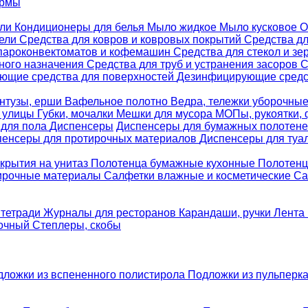
ормы
ели
Кондиционеры для белья
Мыло жидкое
Мыло кусковое
О
бели
Средства для ковров и ковровых покрытий
Средства д
 пароконвектоматов и кофемашин
Средства для стекол и зе
ного назначения
Средства для труб и устранения засоров
С
ющие средства для поверхностей
Дезинфицирующие средст
нтузы, ерши
Вафельное полотно
Ведра, тележки уборочны
я улицы
Губки, мочалки
Мешки для мусора
МОПы, рукоятки,
 для пола
Диспенсеры
Диспенсеры для бумажных полотен
пенсеры для протирочных материалов
Диспенсеры для туа
крытия на унитаз
Полотенца бумажные кухонные
Полотенц
ирочные материалы
Салфетки влажные и косметические
Са
 тетради
Журналы для ресторанов
Карандаши, ручки
Лента 
вочный
Степлеры, скобы
дложки из вспененного полистирола
Подложки из пульперк