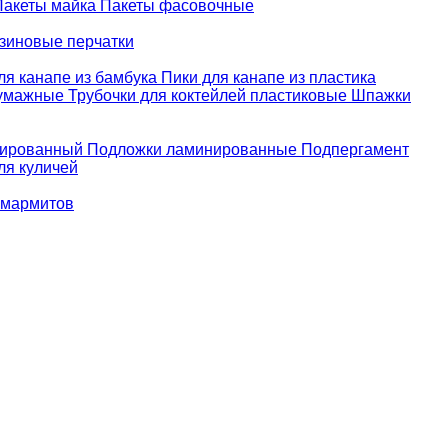
Пакеты майка
Пакеты фасовочные
зиновые перчатки
ля канапе из бамбука
Пики для канапе из пластика
бумажные
Трубочки для коктейлей пластиковые
Шпажки
зированный
Подложки ламинированные
Подпергамент
ля куличей
 мармитов