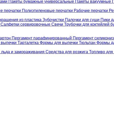
ками
Пакеты бумажные универсальные
Пакеты вакуумные
е перчатки
Полиэтиленовые перчатки
Рабочие перчатки
Ре
крашения из пластика
Зубочистки
Палочки для суши
Пики д
е
Салфетки сервировочные
Свечи
Трубочки для коктейлей 
картон
Пергамент парафинированный
Пергамент силикони
 выпечки Тарталетка
Формы для выпечки Тюльпан
Формы д
 льда и замораживания
Средства для розжига
Топливо для