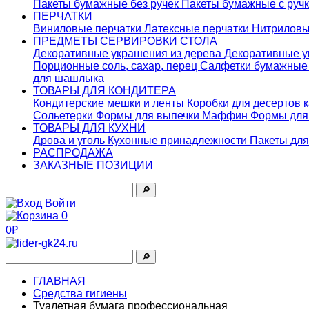
Пакеты бумажные без ручек
Пакеты бумажные с руч
ПЕРЧАТКИ
Виниловые перчатки
Латексные перчатки
Нитриловы
ПРЕДМЕТЫ СЕРВИРОВКИ СТОЛА
Декоративные украшения из дерева
Декоративные у
Порционные соль, сахар, перец
Салфетки бумажны
для шашлыка
ТОВАРЫ ДЛЯ КОНДИТЕРА
Кондитерские мешки и ленты
Коробки для десертов 
Сольетерки
Формы для выпечки Маффин
Формы для
ТОВАРЫ ДЛЯ КУХНИ
Дрова и уголь
Кухонные принадлежности
Пакеты для
РАСПРОДАЖА
ЗАКАЗНЫЕ ПОЗИЦИИ
🔎︎
Войти
0
0₽
🔎︎
ГЛАВНАЯ
Средства гигиены
Туалетная бумага профессиональная