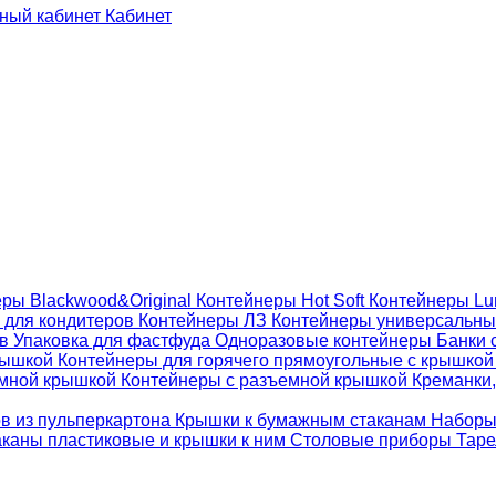
Кабинет
ры Blackwood&Original
Контейнеры Hot Soft
Контейнеры Lu
 для кондитеров
Контейнеры ЛЗ
Контейнеры универсальн
ов
Упаковка для фастфуда
Одноразовые контейнеры
Банки 
крышкой
Контейнеры для горячего прямоугольные с крышко
емной крышкой
Контейнеры с разъемной крышкой
Креманки,
ов из пульперкартона
Крышки к бумажным стаканам
Наборы
каны пластиковые и крышки к ним
Столовые приборы
Таре