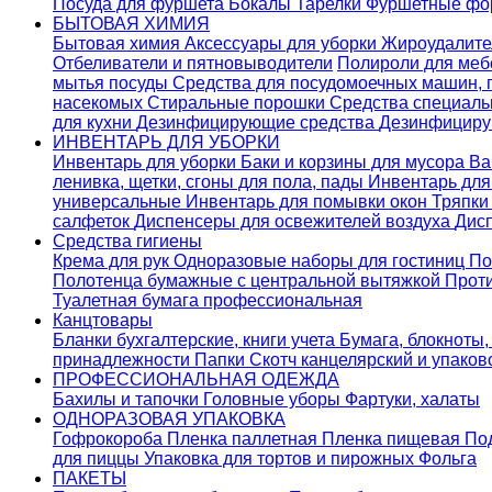
Посуда для фуршета
Бокалы
Тарелки
Фуршетные ф
БЫТОВАЯ ХИМИЯ
Бытовая химия
Аксессуары для уборки
Жироудалит
Отбеливатели и пятновыводители
Полироли для ме
мытья посуды
Средства для посудомоечных машин,
насекомых
Стиральные порошки
Cредства специаль
для кухни
Дезинфицирующие средства
Дезинфициру
ИНВЕНТАРЬ ДЛЯ УБОРКИ
Инвентарь для уборки
Баки и корзины для мусора
Ва
ленивка, щетки, сгоны для пола, пады
Инвентарь дл
универсальные
Инвентарь для помывки окон
Тряпки
салфеток
Диспенсеры для освежителей воздуха
Дис
Средства гигиены
Крема для рук
Одноразовые наборы для гостиниц
По
Полотенца бумажные с центральной вытяжкой
Прот
Туалетная бумага профессиональная
Канцтовары
Бланки бухгалтерские, книги учета
Бумага, блокноты,
принадлежности
Папки
Скотч канцелярский и упако
ПРОФЕССИОНАЛЬНАЯ ОДЕЖДА
Бахилы и тапочки
Головные уборы
Фартуки, халаты
ОДНОРАЗОВАЯ УПАКОВКА
Гофрокороба
Пленка паллетная
Пленка пищевая
По
для пиццы
Упаковка для тортов и пирожных
Фольга
ПАКЕТЫ