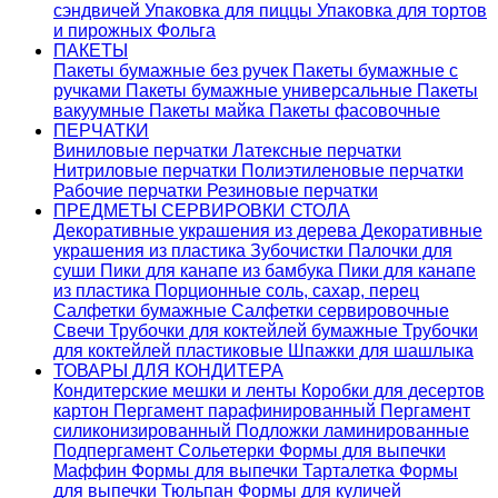
сэндвичей
Упаковка для пиццы
Упаковка для тортов
и пирожных
Фольга
ПАКЕТЫ
Пакеты бумажные без ручек
Пакеты бумажные с
ручками
Пакеты бумажные универсальные
Пакеты
вакуумные
Пакеты майка
Пакеты фасовочные
ПЕРЧАТКИ
Виниловые перчатки
Латексные перчатки
Нитриловые перчатки
Полиэтиленовые перчатки
Рабочие перчатки
Резиновые перчатки
ПРЕДМЕТЫ СЕРВИРОВКИ СТОЛА
Декоративные украшения из дерева
Декоративные
украшения из пластика
Зубочистки
Палочки для
суши
Пики для канапе из бамбука
Пики для канапе
из пластика
Порционные соль, сахар, перец
Салфетки бумажные
Салфетки сервировочные
Свечи
Трубочки для коктейлей бумажные
Трубочки
для коктейлей пластиковые
Шпажки для шашлыка
ТОВАРЫ ДЛЯ КОНДИТЕРА
Кондитерские мешки и ленты
Коробки для десертов
картон
Пергамент парафинированный
Пергамент
силиконизированный
Подложки ламинированные
Подпергамент
Сольетерки
Формы для выпечки
Маффин
Формы для выпечки Тарталетка
Формы
для выпечки Тюльпан
Формы для куличей