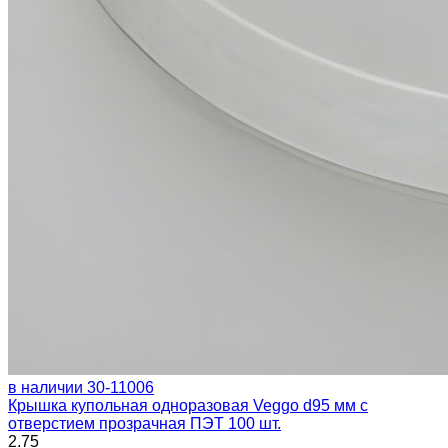
в наличии
30-11006
Крышка купольная одноразовая Veggo d95 мм с
отверстием прозрачная ПЭТ 100 шт.
2.75