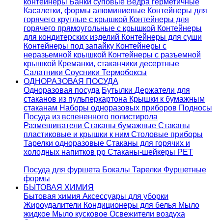
контейнеры
Банки суповые
Ведра герметичные
Касалетки, формы алюминиевые
Контейнеры для
горячего круглые с крышкой
Контейнеры для
горячего прямоугольные с крышкой
Контейнеры
для кондитерских изделий
Контейнеры для суши
Контейнеры под запайку
Контейнеры с
неразьемной крышкой
Контейнеры с разъемной
крышкой
Креманки, стаканчики десертные
Салатники
Соусники
Термобоксы
ОДНОРАЗОВАЯ ПОСУДА
Одноразовая посуда
Бутылки
Держатели для
стаканов из пульперкартона
Крышки к бумажным
стаканам
Наборы одноразовых приборов
Подносы
Посуда из вспененного полистирола
Размешиватели
Стаканы бумажные
Стаканы
пластиковые и крышки к ним
Столовые приборы
Тарелки одноразовые
Стаканы для горячих и
холодных напитков pp
Стаканы-шейкеры PET
Посуда для фуршета
Бокалы
Тарелки
Фуршетные
формы
БЫТОВАЯ ХИМИЯ
Бытовая химия
Аксессуары для уборки
Жироудалители
Кондиционеры для белья
Мыло
жидкое
Мыло кусковое
Освежители воздуха