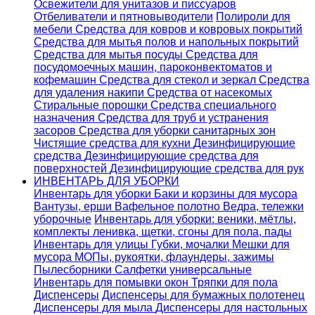
Освежители для унитазов и писсуаров
Отбеливатели и пятновыводители
Полироли для
мебели
Средства для ковров и ковровых покрытий
Средства для мытья полов и напольных покрытий
Средства для мытья посуды
Средства для
посудомоечных машин, пароконвектоматов и
кофемашин
Средства для стекол и зеркал
Средства
для удаления накипи
Средства от насекомых
Стиральные порошки
Cредства специального
назначения
Средства для труб и устранения
засоров
Средства для уборки санитарных зон
Чистящие средства для кухни
Дезинфицирующие
средства
Дезинфицирующие средства для
поверхностей
Дезинфицирующие средства для рук
ИНВЕНТАРЬ ДЛЯ УБОРКИ
Инвентарь для уборки
Баки и корзины для мусора
Вантузы, ерши
Вафельное полотно
Ведра, тележки
уборочные
Инвентарь для уборки: веники, мётлы,
комплекты ленивка, щетки, сгоны для пола, пады
Инвентарь для улицы
Губки, мочалки
Мешки для
мусора
МОПы, рукоятки, флаундеры, зажимы
Пылесборники
Салфетки универсальные
Инвентарь для помывки окон
Тряпки для пола
Диспенсеры
Диспенсеры для бумажных полотенец
Диспенсеры для мыла
Диспенсеры для настольных