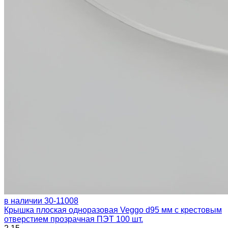
в наличии
30-11008
Крышка плоская одноразовая Veggo d95 мм с крестовым
отверстием прозрачная ПЭТ 100 шт.