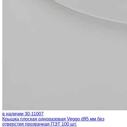
в наличии
30-11007
Крышка плоская одноразовая Veggo d95 мм без
отверстия прозрачная ПЭТ 100 шт.