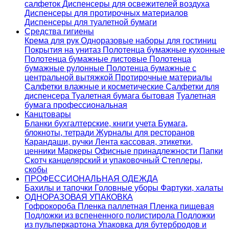
салфеток
Диспенсеры для освежителей воздуха
Диспенсеры для протирочных материалов
Диспенсеры для туалетной бумаги
Средства гигиены
Крема для рук
Одноразовые наборы для гостиниц
Покрытия на унитаз
Полотенца бумажные кухонные
Полотенца бумажные листовые
Полотенца
бумажные рулонные
Полотенца бумажные с
центральной вытяжкой
Протирочные материалы
Салфетки влажные и косметические
Салфетки для
диспенсера
Туалетная бумага бытовая
Туалетная
бумага профессиональная
Канцтовары
Бланки бухгалтерские, книги учета
Бумага,
блокноты, тетради
Журналы для ресторанов
Карандаши, ручки
Лента кассовая, этикетки,
ценники
Маркеры
Офисные принадлежности
Папки
Скотч канцелярский и упаковочный
Степлеры,
скобы
ПРОФЕССИОНАЛЬНАЯ ОДЕЖДА
Бахилы и тапочки
Головные уборы
Фартуки, халаты
ОДНОРАЗОВАЯ УПАКОВКА
Гофрокороба
Пленка паллетная
Пленка пищевая
Подложки из вспененного полистирола
Подложки
из пульперкартона
Упаковка для бутербродов и