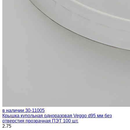
в наличии
30-11005
Крышка купольная одноразовая Veggo d95 мм без
отверстия прозрачная ПЭТ 100 шт.
2.75