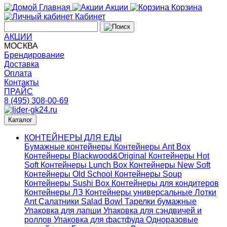
Главная
Акции
Корзина
Кабинет
АКЦИИ
МОСКВА
Брендирование
Доставка
Оплата
Контакты
ПРАЙС
8 (495) 308-00-69
Каталог
КОНТЕЙНЕРЫ ДЛЯ ЕДЫ
Бумажные контейнеры
Контейнеры Ant Box
Контейнеры Blackwood&Original
Контейнеры Hot
Soft
Контейнеры Lunch Box
Контейнеры New Soft
Контейнеры Old School
Контейнеры Soup
Контейнеры Sushi Box
Контейнеры для кондитеров
Контейнеры ЛЗ
Контейнеры универсальные
Лотки
Ant
Салатники Salad Bowl
Тарелки бумажные
Упаковка для лапши
Упаковка для сэндвичей и
роллов
Упаковка для фастфуда
Одноразовые