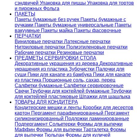
сэндвичей
Упаковка для пиццы
Упаковка для тортов
и пирожных
Фольга
ПАКЕТЫ
Пакеты бумажные без ручек
Пакеты бумажные с
ручками
Пакеты бумажные универсальные
Пакеты
вакуумные
Пакеты майка
Пакеты фасовочные
ПЕРЧАТКИ
Виниловые перчатки
Латексные перчатки
Нитриловые перчатки
Полиэтиленовые перчатки
Рабочие перчатки
Резиновые перчатки
ПРЕДМЕТЫ СЕРВИРОВКИ СТОЛА
Декоративные украшения из дерева
Декоративные
украшения из пластика
Зубочистки
Палочки для
суши
Пики для канапе из бамбука
Пики для канапе
из пластика
Порционные соль, сахар, перец
Салфетки бумажные
Салфетки сервировочные
Свечи
Трубочки для коктейлей бумажные
Трубочки
для коктейлей пластиковые
Шпажки для шашлыка
ТОВАРЫ ДЛЯ КОНДИТЕРА
Кондитерские мешки и ленты
Коробки для десертов
картон
Пергамент парафинированный
Пергамент
силиконизированный
Подложки ламинированные
Подпергамент
Сольетерки
Формы для выпечки
Маффин
Формы для выпечки Тарталетка
Формы
для выпечки Тюльпан
Формы для куличей