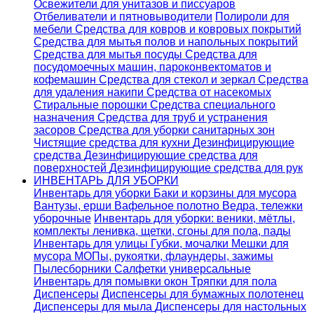
Освежители для унитазов и писсуаров
Отбеливатели и пятновыводители
Полироли для
мебели
Средства для ковров и ковровых покрытий
Средства для мытья полов и напольных покрытий
Средства для мытья посуды
Средства для
посудомоечных машин, пароконвектоматов и
кофемашин
Средства для стекол и зеркал
Средства
для удаления накипи
Средства от насекомых
Стиральные порошки
Cредства специального
назначения
Средства для труб и устранения
засоров
Средства для уборки санитарных зон
Чистящие средства для кухни
Дезинфицирующие
средства
Дезинфицирующие средства для
поверхностей
Дезинфицирующие средства для рук
ИНВЕНТАРЬ ДЛЯ УБОРКИ
Инвентарь для уборки
Баки и корзины для мусора
Вантузы, ерши
Вафельное полотно
Ведра, тележки
уборочные
Инвентарь для уборки: веники, мётлы,
комплекты ленивка, щетки, сгоны для пола, пады
Инвентарь для улицы
Губки, мочалки
Мешки для
мусора
МОПы, рукоятки, флаундеры, зажимы
Пылесборники
Салфетки универсальные
Инвентарь для помывки окон
Тряпки для пола
Диспенсеры
Диспенсеры для бумажных полотенец
Диспенсеры для мыла
Диспенсеры для настольных