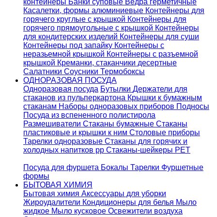
контейнеры
Банки суповые
Ведра герметичные
Касалетки, формы алюминиевые
Контейнеры для
горячего круглые с крышкой
Контейнеры для
горячего прямоугольные с крышкой
Контейнеры
для кондитерских изделий
Контейнеры для суши
Контейнеры под запайку
Контейнеры с
неразьемной крышкой
Контейнеры с разъемной
крышкой
Креманки, стаканчики десертные
Салатники
Соусники
Термобоксы
ОДНОРАЗОВАЯ ПОСУДА
Одноразовая посуда
Бутылки
Держатели для
стаканов из пульперкартона
Крышки к бумажным
стаканам
Наборы одноразовых приборов
Подносы
Посуда из вспененного полистирола
Размешиватели
Стаканы бумажные
Стаканы
пластиковые и крышки к ним
Столовые приборы
Тарелки одноразовые
Стаканы для горячих и
холодных напитков pp
Стаканы-шейкеры PET
Посуда для фуршета
Бокалы
Тарелки
Фуршетные
формы
БЫТОВАЯ ХИМИЯ
Бытовая химия
Аксессуары для уборки
Жироудалители
Кондиционеры для белья
Мыло
жидкое
Мыло кусковое
Освежители воздуха