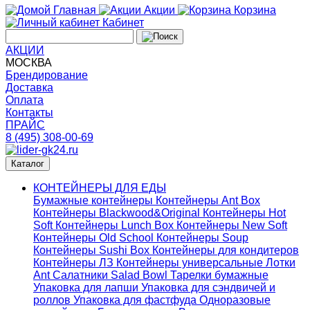
Главная
Акции
Корзина
Кабинет
АКЦИИ
МОСКВА
Брендирование
Доставка
Оплата
Контакты
ПРАЙС
8 (495) 308-00-69
Каталог
КОНТЕЙНЕРЫ ДЛЯ ЕДЫ
Бумажные контейнеры
Контейнеры Ant Box
Контейнеры Blackwood&Original
Контейнеры Hot
Soft
Контейнеры Lunch Box
Контейнеры New Soft
Контейнеры Old School
Контейнеры Soup
Контейнеры Sushi Box
Контейнеры для кондитеров
Контейнеры ЛЗ
Контейнеры универсальные
Лотки
Ant
Салатники Salad Bowl
Тарелки бумажные
Упаковка для лапши
Упаковка для сэндвичей и
роллов
Упаковка для фастфуда
Одноразовые