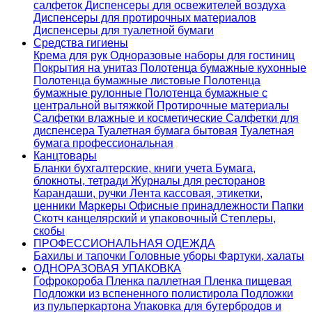
салфеток
Диспенсеры для освежителей воздуха
Диспенсеры для протирочных материалов
Диспенсеры для туалетной бумаги
Средства гигиены
Крема для рук
Одноразовые наборы для гостиниц
Покрытия на унитаз
Полотенца бумажные кухонные
Полотенца бумажные листовые
Полотенца
бумажные рулонные
Полотенца бумажные с
центральной вытяжкой
Протирочные материалы
Салфетки влажные и косметические
Салфетки для
диспенсера
Туалетная бумага бытовая
Туалетная
бумага профессиональная
Канцтовары
Бланки бухгалтерские, книги учета
Бумага,
блокноты, тетради
Журналы для ресторанов
Карандаши, ручки
Лента кассовая, этикетки,
ценники
Маркеры
Офисные принадлежности
Папки
Скотч канцелярский и упаковочный
Степлеры,
скобы
ПРОФЕССИОНАЛЬНАЯ ОДЕЖДА
Бахилы и тапочки
Головные уборы
Фартуки, халаты
ОДНОРАЗОВАЯ УПАКОВКА
Гофрокороба
Пленка паллетная
Пленка пищевая
Подложки из вспененного полистирола
Подложки
из пульперкартона
Упаковка для бутербродов и