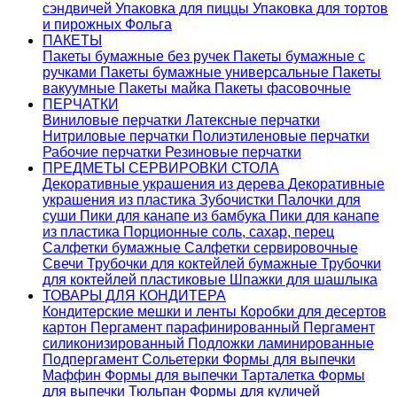
сэндвичей
Упаковка для пиццы
Упаковка для тортов
и пирожных
Фольга
ПАКЕТЫ
Пакеты бумажные без ручек
Пакеты бумажные с
ручками
Пакеты бумажные универсальные
Пакеты
вакуумные
Пакеты майка
Пакеты фасовочные
ПЕРЧАТКИ
Виниловые перчатки
Латексные перчатки
Нитриловые перчатки
Полиэтиленовые перчатки
Рабочие перчатки
Резиновые перчатки
ПРЕДМЕТЫ СЕРВИРОВКИ СТОЛА
Декоративные украшения из дерева
Декоративные
украшения из пластика
Зубочистки
Палочки для
суши
Пики для канапе из бамбука
Пики для канапе
из пластика
Порционные соль, сахар, перец
Салфетки бумажные
Салфетки сервировочные
Свечи
Трубочки для коктейлей бумажные
Трубочки
для коктейлей пластиковые
Шпажки для шашлыка
ТОВАРЫ ДЛЯ КОНДИТЕРА
Кондитерские мешки и ленты
Коробки для десертов
картон
Пергамент парафинированный
Пергамент
силиконизированный
Подложки ламинированные
Подпергамент
Сольетерки
Формы для выпечки
Маффин
Формы для выпечки Тарталетка
Формы
для выпечки Тюльпан
Формы для куличей