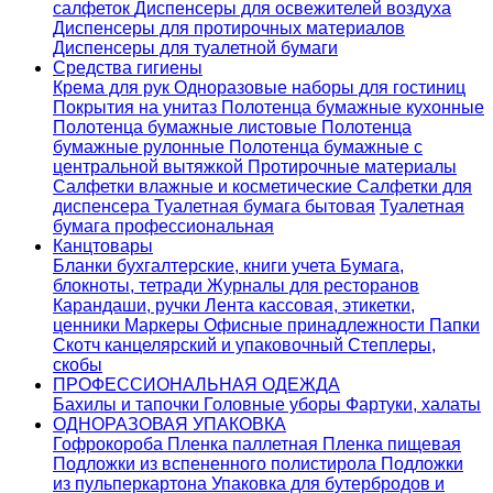
салфеток
Диспенсеры для освежителей воздуха
Диспенсеры для протирочных материалов
Диспенсеры для туалетной бумаги
Средства гигиены
Крема для рук
Одноразовые наборы для гостиниц
Покрытия на унитаз
Полотенца бумажные кухонные
Полотенца бумажные листовые
Полотенца
бумажные рулонные
Полотенца бумажные с
центральной вытяжкой
Протирочные материалы
Салфетки влажные и косметические
Салфетки для
диспенсера
Туалетная бумага бытовая
Туалетная
бумага профессиональная
Канцтовары
Бланки бухгалтерские, книги учета
Бумага,
блокноты, тетради
Журналы для ресторанов
Карандаши, ручки
Лента кассовая, этикетки,
ценники
Маркеры
Офисные принадлежности
Папки
Скотч канцелярский и упаковочный
Степлеры,
скобы
ПРОФЕССИОНАЛЬНАЯ ОДЕЖДА
Бахилы и тапочки
Головные уборы
Фартуки, халаты
ОДНОРАЗОВАЯ УПАКОВКА
Гофрокороба
Пленка паллетная
Пленка пищевая
Подложки из вспененного полистирола
Подложки
из пульперкартона
Упаковка для бутербродов и