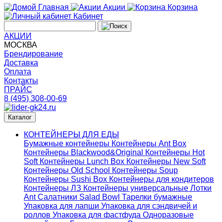
Главная
Акции
Корзина
Кабинет
АКЦИИ
МОСКВА
Брендирование
Доставка
Оплата
Контакты
ПРАЙС
8 (495) 308-00-69
Каталог
КОНТЕЙНЕРЫ ДЛЯ ЕДЫ
Бумажные контейнеры
Контейнеры Ant Box
Контейнеры Blackwood&Original
Контейнеры Hot
Soft
Контейнеры Lunch Box
Контейнеры New Soft
Контейнеры Old School
Контейнеры Soup
Контейнеры Sushi Box
Контейнеры для кондитеров
Контейнеры ЛЗ
Контейнеры универсальные
Лотки
Ant
Салатники Salad Bowl
Тарелки бумажные
Упаковка для лапши
Упаковка для сэндвичей и
роллов
Упаковка для фастфуда
Одноразовые