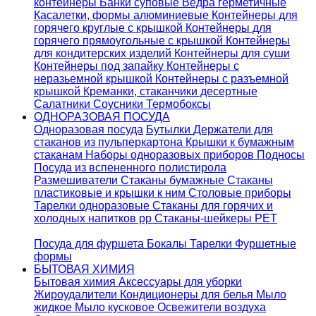
контейнеры
Банки суповые
Ведра герметичные
Касалетки, формы алюминиевые
Контейнеры для
горячего круглые с крышкой
Контейнеры для
горячего прямоугольные с крышкой
Контейнеры
для кондитерских изделий
Контейнеры для суши
Контейнеры под запайку
Контейнеры с
неразьемной крышкой
Контейнеры с разъемной
крышкой
Креманки, стаканчики десертные
Салатники
Соусники
Термобоксы
ОДНОРАЗОВАЯ ПОСУДА
Одноразовая посуда
Бутылки
Держатели для
стаканов из пульперкартона
Крышки к бумажным
стаканам
Наборы одноразовых приборов
Подносы
Посуда из вспененного полистирола
Размешиватели
Стаканы бумажные
Стаканы
пластиковые и крышки к ним
Столовые приборы
Тарелки одноразовые
Стаканы для горячих и
холодных напитков pp
Стаканы-шейкеры PET
Посуда для фуршета
Бокалы
Тарелки
Фуршетные
формы
БЫТОВАЯ ХИМИЯ
Бытовая химия
Аксессуары для уборки
Жироудалители
Кондиционеры для белья
Мыло
жидкое
Мыло кусковое
Освежители воздуха