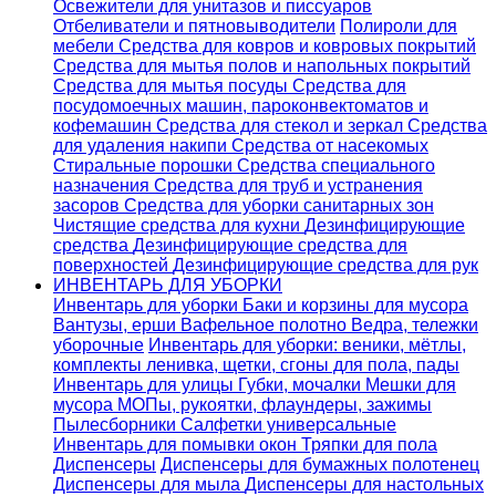
Освежители для унитазов и писсуаров
Отбеливатели и пятновыводители
Полироли для
мебели
Средства для ковров и ковровых покрытий
Средства для мытья полов и напольных покрытий
Средства для мытья посуды
Средства для
посудомоечных машин, пароконвектоматов и
кофемашин
Средства для стекол и зеркал
Средства
для удаления накипи
Средства от насекомых
Стиральные порошки
Cредства специального
назначения
Средства для труб и устранения
засоров
Средства для уборки санитарных зон
Чистящие средства для кухни
Дезинфицирующие
средства
Дезинфицирующие средства для
поверхностей
Дезинфицирующие средства для рук
ИНВЕНТАРЬ ДЛЯ УБОРКИ
Инвентарь для уборки
Баки и корзины для мусора
Вантузы, ерши
Вафельное полотно
Ведра, тележки
уборочные
Инвентарь для уборки: веники, мётлы,
комплекты ленивка, щетки, сгоны для пола, пады
Инвентарь для улицы
Губки, мочалки
Мешки для
мусора
МОПы, рукоятки, флаундеры, зажимы
Пылесборники
Салфетки универсальные
Инвентарь для помывки окон
Тряпки для пола
Диспенсеры
Диспенсеры для бумажных полотенец
Диспенсеры для мыла
Диспенсеры для настольных