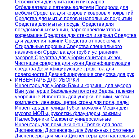
Освежители для унитазов и писсуаров
Отбеливатели и пятновыводители
Полироли для
мебели
Средства для ковров и ковровых покрытий
Средства для мытья полов и напольных покрытий
Средства для мытья посуды
Средства для
посудомоечных машин, пароконвектоматов и
кофемашин
Средства для стекол и зеркал
Средства
для удаления накипи
Средства от насекомых
Стиральные порошки
Cредства специального
назначения
Средства для труб и устранения
засоров
Средства для уборки санитарных зон
Чистящие средства для кухни
Дезинфицирующие
средства
Дезинфицирующие средства для
поверхностей
Дезинфицирующие средства для рук
ИНВЕНТАРЬ ДЛЯ УБОРКИ
Инвентарь для уборки
Баки и корзины для мусора
Вантузы, ерши
Вафельное полотно
Ведра, тележки
уборочные
Инвентарь для уборки: веники, мётлы,
комплекты ленивка, щетки, сгоны для пола, пады
Инвентарь для улицы
Губки, мочалки
Мешки для
мусора
МОПы, рукоятки, флаундеры, зажимы
Пылесборники
Салфетки универсальные
Инвентарь для помывки окон
Тряпки для пола
Диспенсеры
Диспенсеры для бумажных полотенец
Диспенсеры для мыла
Диспенсеры для настольных