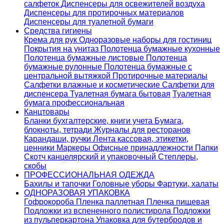
салфеток
Диспенсеры для освежителей воздуха
Диспенсеры для протирочных материалов
Диспенсеры для туалетной бумаги
Средства гигиены
Крема для рук
Одноразовые наборы для гостиниц
Покрытия на унитаз
Полотенца бумажные кухонные
Полотенца бумажные листовые
Полотенца
бумажные рулонные
Полотенца бумажные с
центральной вытяжкой
Протирочные материалы
Салфетки влажные и косметические
Салфетки для
диспенсера
Туалетная бумага бытовая
Туалетная
бумага профессиональная
Канцтовары
Бланки бухгалтерские, книги учета
Бумага,
блокноты, тетради
Журналы для ресторанов
Карандаши, ручки
Лента кассовая, этикетки,
ценники
Маркеры
Офисные принадлежности
Папки
Скотч канцелярский и упаковочный
Степлеры,
скобы
ПРОФЕССИОНАЛЬНАЯ ОДЕЖДА
Бахилы и тапочки
Головные уборы
Фартуки, халаты
ОДНОРАЗОВАЯ УПАКОВКА
Гофрокороба
Пленка паллетная
Пленка пищевая
Подложки из вспененного полистирола
Подложки
из пульперкартона
Упаковка для бутербродов и