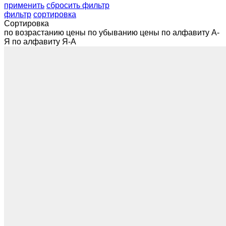
применить
сбросить фильтр
фильтр
сортировка
Сортировка
по возрастанию цены
по убыванию цены
по алфавиту А-
Я
по алфавиту Я-А