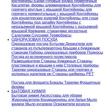
контейнеры
Банки суповые
Ведра герметичные
Касалетки, формы алюминиевые
Контейнеры для
горячего круглые с крышкой
Контейнеры для
горячего прямоугольные с крышкой
Контейнеры
для кондитерских изделий
Контейнеры для суши
Контейнеры под запайку
Контейнеры с
неразьемной крышкой
Контейнеры с разъемной
крышкой
Креманки, стаканчики десертные
Салатники
Соусники
Термобоксы
ОДНОРАЗОВАЯ ПОСУДА
Одноразовая посуда
Бутылки
Держатели для
стаканов из пульперкартона
Крышки к бумажным
стаканам
Наборы одноразовых приборов
Подносы
Посуда из вспененного полистирола
Размешиватели
Стаканы бумажные
Стаканы
пластиковые и крышки к ним
Столовые приборы
Тарелки одноразовые
Стаканы для горячих и
холодных напитков pp
Стаканы-шейкеры PET
Посуда для фуршета
Бокалы
Тарелки
Фуршетные
формы
БЫТОВАЯ ХИМИЯ
Бытовая химия
Аксессуары для уборки
Жироудалители
Кондиционеры для белья
Мыло
жидкое
Мыло кусковое
Освежители воздуха