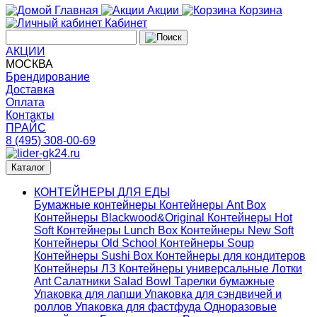
Главная
Акции
Корзина
Кабинет
АКЦИИ
МОСКВА
Брендирование
Доставка
Оплата
Контакты
ПРАЙС
8 (495) 308-00-69
Каталог
КОНТЕЙНЕРЫ ДЛЯ ЕДЫ
Бумажные контейнеры
Контейнеры Ant Box
Контейнеры Blackwood&Original
Контейнеры Hot
Soft
Контейнеры Lunch Box
Контейнеры New Soft
Контейнеры Old School
Контейнеры Soup
Контейнеры Sushi Box
Контейнеры для кондитеров
Контейнеры ЛЗ
Контейнеры универсальные
Лотки
Ant
Салатники Salad Bowl
Тарелки бумажные
Упаковка для лапши
Упаковка для сэндвичей и
роллов
Упаковка для фастфуда
Одноразовые