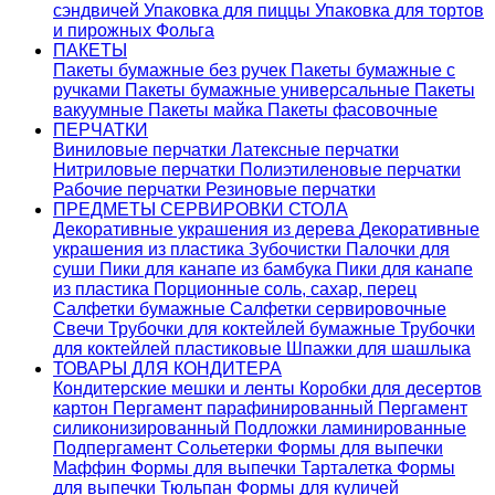
сэндвичей
Упаковка для пиццы
Упаковка для тортов
и пирожных
Фольга
ПАКЕТЫ
Пакеты бумажные без ручек
Пакеты бумажные с
ручками
Пакеты бумажные универсальные
Пакеты
вакуумные
Пакеты майка
Пакеты фасовочные
ПЕРЧАТКИ
Виниловые перчатки
Латексные перчатки
Нитриловые перчатки
Полиэтиленовые перчатки
Рабочие перчатки
Резиновые перчатки
ПРЕДМЕТЫ СЕРВИРОВКИ СТОЛА
Декоративные украшения из дерева
Декоративные
украшения из пластика
Зубочистки
Палочки для
суши
Пики для канапе из бамбука
Пики для канапе
из пластика
Порционные соль, сахар, перец
Салфетки бумажные
Салфетки сервировочные
Свечи
Трубочки для коктейлей бумажные
Трубочки
для коктейлей пластиковые
Шпажки для шашлыка
ТОВАРЫ ДЛЯ КОНДИТЕРА
Кондитерские мешки и ленты
Коробки для десертов
картон
Пергамент парафинированный
Пергамент
силиконизированный
Подложки ламинированные
Подпергамент
Сольетерки
Формы для выпечки
Маффин
Формы для выпечки Тарталетка
Формы
для выпечки Тюльпан
Формы для куличей