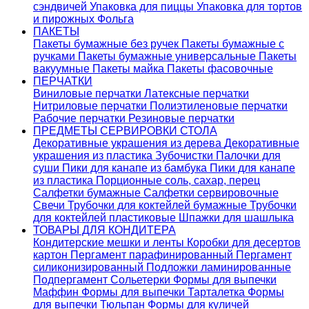
сэндвичей
Упаковка для пиццы
Упаковка для тортов
и пирожных
Фольга
ПАКЕТЫ
Пакеты бумажные без ручек
Пакеты бумажные с
ручками
Пакеты бумажные универсальные
Пакеты
вакуумные
Пакеты майка
Пакеты фасовочные
ПЕРЧАТКИ
Виниловые перчатки
Латексные перчатки
Нитриловые перчатки
Полиэтиленовые перчатки
Рабочие перчатки
Резиновые перчатки
ПРЕДМЕТЫ СЕРВИРОВКИ СТОЛА
Декоративные украшения из дерева
Декоративные
украшения из пластика
Зубочистки
Палочки для
суши
Пики для канапе из бамбука
Пики для канапе
из пластика
Порционные соль, сахар, перец
Салфетки бумажные
Салфетки сервировочные
Свечи
Трубочки для коктейлей бумажные
Трубочки
для коктейлей пластиковые
Шпажки для шашлыка
ТОВАРЫ ДЛЯ КОНДИТЕРА
Кондитерские мешки и ленты
Коробки для десертов
картон
Пергамент парафинированный
Пергамент
силиконизированный
Подложки ламинированные
Подпергамент
Сольетерки
Формы для выпечки
Маффин
Формы для выпечки Тарталетка
Формы
для выпечки Тюльпан
Формы для куличей