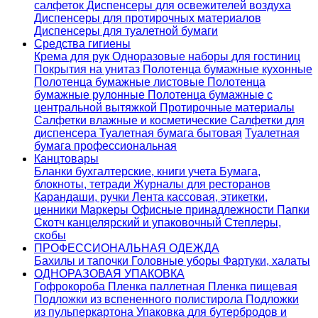
салфеток
Диспенсеры для освежителей воздуха
Диспенсеры для протирочных материалов
Диспенсеры для туалетной бумаги
Средства гигиены
Крема для рук
Одноразовые наборы для гостиниц
Покрытия на унитаз
Полотенца бумажные кухонные
Полотенца бумажные листовые
Полотенца
бумажные рулонные
Полотенца бумажные с
центральной вытяжкой
Протирочные материалы
Салфетки влажные и косметические
Салфетки для
диспенсера
Туалетная бумага бытовая
Туалетная
бумага профессиональная
Канцтовары
Бланки бухгалтерские, книги учета
Бумага,
блокноты, тетради
Журналы для ресторанов
Карандаши, ручки
Лента кассовая, этикетки,
ценники
Маркеры
Офисные принадлежности
Папки
Скотч канцелярский и упаковочный
Степлеры,
скобы
ПРОФЕССИОНАЛЬНАЯ ОДЕЖДА
Бахилы и тапочки
Головные уборы
Фартуки, халаты
ОДНОРАЗОВАЯ УПАКОВКА
Гофрокороба
Пленка паллетная
Пленка пищевая
Подложки из вспененного полистирола
Подложки
из пульперкартона
Упаковка для бутербродов и