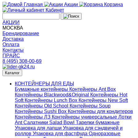
Главная
Акции
Корзина
Кабинет
АКЦИИ
МОСКВА
Брендирование
Доставка
Оплата
Контакты
ПРАЙС
8 (495) 308-00-69
Каталог
КОНТЕЙНЕРЫ ДЛЯ ЕДЫ
Бумажные контейнеры
Контейнеры Ant Box
Контейнеры Blackwood&Original
Контейнеры Hot
Soft
Контейнеры Lunch Box
Контейнеры New Soft
Контейнеры Old School
Контейнеры Soup
Контейнеры Sushi Box
Контейнеры для кондитеров
Контейнеры ЛЗ
Контейнеры универсальные
Лотки
Ant
Салатники Salad Bowl
Тарелки бумажные
Упаковка для лапши
Упаковка для сэндвичей и
роллов
Упаковка для фастфуда
Одноразовые