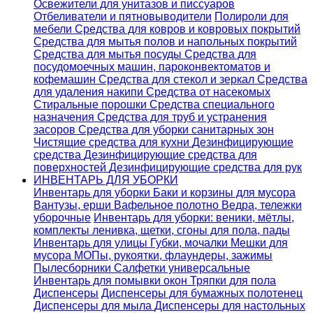
Освежители для унитазов и писсуаров
Отбеливатели и пятновыводители
Полироли для
мебели
Средства для ковров и ковровых покрытий
Средства для мытья полов и напольных покрытий
Средства для мытья посуды
Средства для
посудомоечных машин, пароконвектоматов и
кофемашин
Средства для стекол и зеркал
Средства
для удаления накипи
Средства от насекомых
Стиральные порошки
Cредства специального
назначения
Средства для труб и устранения
засоров
Средства для уборки санитарных зон
Чистящие средства для кухни
Дезинфицирующие
средства
Дезинфицирующие средства для
поверхностей
Дезинфицирующие средства для рук
ИНВЕНТАРЬ ДЛЯ УБОРКИ
Инвентарь для уборки
Баки и корзины для мусора
Вантузы, ерши
Вафельное полотно
Ведра, тележки
уборочные
Инвентарь для уборки: веники, мётлы,
комплекты ленивка, щетки, сгоны для пола, пады
Инвентарь для улицы
Губки, мочалки
Мешки для
мусора
МОПы, рукоятки, флаундеры, зажимы
Пылесборники
Салфетки универсальные
Инвентарь для помывки окон
Тряпки для пола
Диспенсеры
Диспенсеры для бумажных полотенец
Диспенсеры для мыла
Диспенсеры для настольных