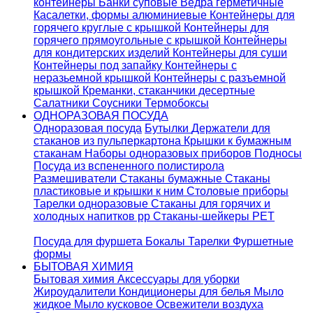
контейнеры
Банки суповые
Ведра герметичные
Касалетки, формы алюминиевые
Контейнеры для
горячего круглые с крышкой
Контейнеры для
горячего прямоугольные с крышкой
Контейнеры
для кондитерских изделий
Контейнеры для суши
Контейнеры под запайку
Контейнеры с
неразьемной крышкой
Контейнеры с разъемной
крышкой
Креманки, стаканчики десертные
Салатники
Соусники
Термобоксы
ОДНОРАЗОВАЯ ПОСУДА
Одноразовая посуда
Бутылки
Держатели для
стаканов из пульперкартона
Крышки к бумажным
стаканам
Наборы одноразовых приборов
Подносы
Посуда из вспененного полистирола
Размешиватели
Стаканы бумажные
Стаканы
пластиковые и крышки к ним
Столовые приборы
Тарелки одноразовые
Стаканы для горячих и
холодных напитков pp
Стаканы-шейкеры PET
Посуда для фуршета
Бокалы
Тарелки
Фуршетные
формы
БЫТОВАЯ ХИМИЯ
Бытовая химия
Аксессуары для уборки
Жироудалители
Кондиционеры для белья
Мыло
жидкое
Мыло кусковое
Освежители воздуха