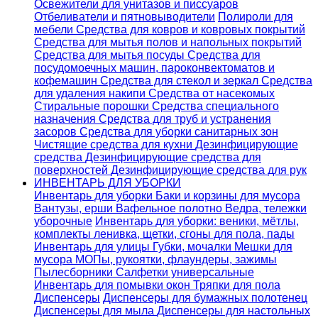
Освежители для унитазов и писсуаров
Отбеливатели и пятновыводители
Полироли для
мебели
Средства для ковров и ковровых покрытий
Средства для мытья полов и напольных покрытий
Средства для мытья посуды
Средства для
посудомоечных машин, пароконвектоматов и
кофемашин
Средства для стекол и зеркал
Средства
для удаления накипи
Средства от насекомых
Стиральные порошки
Cредства специального
назначения
Средства для труб и устранения
засоров
Средства для уборки санитарных зон
Чистящие средства для кухни
Дезинфицирующие
средства
Дезинфицирующие средства для
поверхностей
Дезинфицирующие средства для рук
ИНВЕНТАРЬ ДЛЯ УБОРКИ
Инвентарь для уборки
Баки и корзины для мусора
Вантузы, ерши
Вафельное полотно
Ведра, тележки
уборочные
Инвентарь для уборки: веники, мётлы,
комплекты ленивка, щетки, сгоны для пола, пады
Инвентарь для улицы
Губки, мочалки
Мешки для
мусора
МОПы, рукоятки, флаундеры, зажимы
Пылесборники
Салфетки универсальные
Инвентарь для помывки окон
Тряпки для пола
Диспенсеры
Диспенсеры для бумажных полотенец
Диспенсеры для мыла
Диспенсеры для настольных