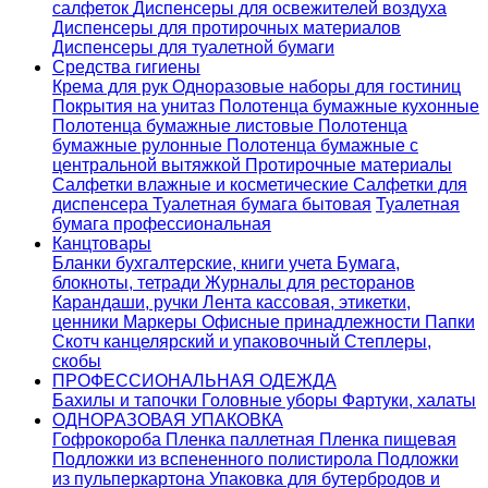
салфеток
Диспенсеры для освежителей воздуха
Диспенсеры для протирочных материалов
Диспенсеры для туалетной бумаги
Средства гигиены
Крема для рук
Одноразовые наборы для гостиниц
Покрытия на унитаз
Полотенца бумажные кухонные
Полотенца бумажные листовые
Полотенца
бумажные рулонные
Полотенца бумажные с
центральной вытяжкой
Протирочные материалы
Салфетки влажные и косметические
Салфетки для
диспенсера
Туалетная бумага бытовая
Туалетная
бумага профессиональная
Канцтовары
Бланки бухгалтерские, книги учета
Бумага,
блокноты, тетради
Журналы для ресторанов
Карандаши, ручки
Лента кассовая, этикетки,
ценники
Маркеры
Офисные принадлежности
Папки
Скотч канцелярский и упаковочный
Степлеры,
скобы
ПРОФЕССИОНАЛЬНАЯ ОДЕЖДА
Бахилы и тапочки
Головные уборы
Фартуки, халаты
ОДНОРАЗОВАЯ УПАКОВКА
Гофрокороба
Пленка паллетная
Пленка пищевая
Подложки из вспененного полистирола
Подложки
из пульперкартона
Упаковка для бутербродов и