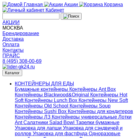
Главная
Акции
Корзина
Кабинет
АКЦИИ
МОСКВА
Брендирование
Доставка
Оплата
Контакты
ПРАЙС
8 (495) 308-00-69
Каталог
КОНТЕЙНЕРЫ ДЛЯ ЕДЫ
Бумажные контейнеры
Контейнеры Ant Box
Контейнеры Blackwood&Original
Контейнеры Hot
Soft
Контейнеры Lunch Box
Контейнеры New Soft
Контейнеры Old School
Контейнеры Soup
Контейнеры Sushi Box
Контейнеры для кондитеров
Контейнеры ЛЗ
Контейнеры универсальные
Лотки
Ant
Салатники Salad Bowl
Тарелки бумажные
Упаковка для лапши
Упаковка для сэндвичей и
роллов
Упаковка для фастфуда
Одноразовые