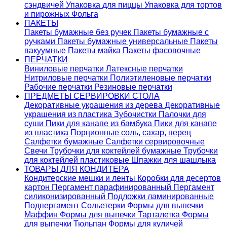
сэндвичей
Упаковка для пиццы
Упаковка для тортов
и пирожных
Фольга
ПАКЕТЫ
Пакеты бумажные без ручек
Пакеты бумажные с
ручками
Пакеты бумажные универсальные
Пакеты
вакуумные
Пакеты майка
Пакеты фасовочные
ПЕРЧАТКИ
Виниловые перчатки
Латексные перчатки
Нитриловые перчатки
Полиэтиленовые перчатки
Рабочие перчатки
Резиновые перчатки
ПРЕДМЕТЫ СЕРВИРОВКИ СТОЛА
Декоративные украшения из дерева
Декоративные
украшения из пластика
Зубочистки
Палочки для
суши
Пики для канапе из бамбука
Пики для канапе
из пластика
Порционные соль, сахар, перец
Салфетки бумажные
Салфетки сервировочные
Свечи
Трубочки для коктейлей бумажные
Трубочки
для коктейлей пластиковые
Шпажки для шашлыка
ТОВАРЫ ДЛЯ КОНДИТЕРА
Кондитерские мешки и ленты
Коробки для десертов
картон
Пергамент парафинированный
Пергамент
силиконизированный
Подложки ламинированные
Подпергамент
Сольетерки
Формы для выпечки
Маффин
Формы для выпечки Тарталетка
Формы
для выпечки Тюльпан
Формы для куличей