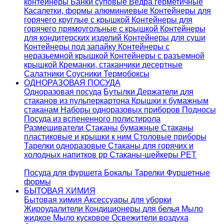
контейнеры
Банки суповые
Ведра герметичные
Касалетки, формы алюминиевые
Контейнеры для
горячего круглые с крышкой
Контейнеры для
горячего прямоугольные с крышкой
Контейнеры
для кондитерских изделий
Контейнеры для суши
Контейнеры под запайку
Контейнеры с
неразьемной крышкой
Контейнеры с разъемной
крышкой
Креманки, стаканчики десертные
Салатники
Соусники
Термобоксы
ОДНОРАЗОВАЯ ПОСУДА
Одноразовая посуда
Бутылки
Держатели для
стаканов из пульперкартона
Крышки к бумажным
стаканам
Наборы одноразовых приборов
Подносы
Посуда из вспененного полистирола
Размешиватели
Стаканы бумажные
Стаканы
пластиковые и крышки к ним
Столовые приборы
Тарелки одноразовые
Стаканы для горячих и
холодных напитков pp
Стаканы-шейкеры PET
Посуда для фуршета
Бокалы
Тарелки
Фуршетные
формы
БЫТОВАЯ ХИМИЯ
Бытовая химия
Аксессуары для уборки
Жироудалители
Кондиционеры для белья
Мыло
жидкое
Мыло кусковое
Освежители воздуха