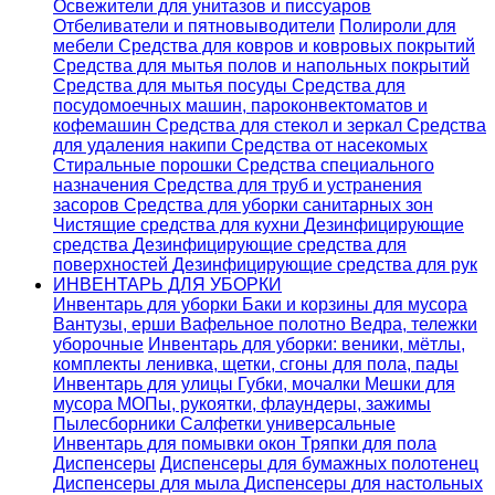
Освежители для унитазов и писсуаров
Отбеливатели и пятновыводители
Полироли для
мебели
Средства для ковров и ковровых покрытий
Средства для мытья полов и напольных покрытий
Средства для мытья посуды
Средства для
посудомоечных машин, пароконвектоматов и
кофемашин
Средства для стекол и зеркал
Средства
для удаления накипи
Средства от насекомых
Стиральные порошки
Cредства специального
назначения
Средства для труб и устранения
засоров
Средства для уборки санитарных зон
Чистящие средства для кухни
Дезинфицирующие
средства
Дезинфицирующие средства для
поверхностей
Дезинфицирующие средства для рук
ИНВЕНТАРЬ ДЛЯ УБОРКИ
Инвентарь для уборки
Баки и корзины для мусора
Вантузы, ерши
Вафельное полотно
Ведра, тележки
уборочные
Инвентарь для уборки: веники, мётлы,
комплекты ленивка, щетки, сгоны для пола, пады
Инвентарь для улицы
Губки, мочалки
Мешки для
мусора
МОПы, рукоятки, флаундеры, зажимы
Пылесборники
Салфетки универсальные
Инвентарь для помывки окон
Тряпки для пола
Диспенсеры
Диспенсеры для бумажных полотенец
Диспенсеры для мыла
Диспенсеры для настольных