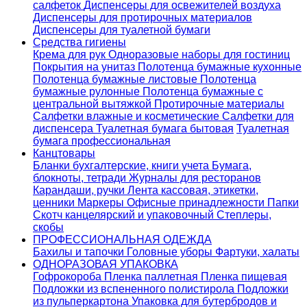
салфеток
Диспенсеры для освежителей воздуха
Диспенсеры для протирочных материалов
Диспенсеры для туалетной бумаги
Средства гигиены
Крема для рук
Одноразовые наборы для гостиниц
Покрытия на унитаз
Полотенца бумажные кухонные
Полотенца бумажные листовые
Полотенца
бумажные рулонные
Полотенца бумажные с
центральной вытяжкой
Протирочные материалы
Салфетки влажные и косметические
Салфетки для
диспенсера
Туалетная бумага бытовая
Туалетная
бумага профессиональная
Канцтовары
Бланки бухгалтерские, книги учета
Бумага,
блокноты, тетради
Журналы для ресторанов
Карандаши, ручки
Лента кассовая, этикетки,
ценники
Маркеры
Офисные принадлежности
Папки
Скотч канцелярский и упаковочный
Степлеры,
скобы
ПРОФЕССИОНАЛЬНАЯ ОДЕЖДА
Бахилы и тапочки
Головные уборы
Фартуки, халаты
ОДНОРАЗОВАЯ УПАКОВКА
Гофрокороба
Пленка паллетная
Пленка пищевая
Подложки из вспененного полистирола
Подложки
из пульперкартона
Упаковка для бутербродов и