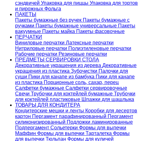
сэндвичей
Упаковка для пиццы
Упаковка для тортов
и пирожных
Фольга
ПАКЕТЫ
Пакеты бумажные без ручек
Пакеты бумажные с
ручками
Пакеты бумажные универсальные
Пакеты
вакуумные
Пакеты майка
Пакеты фасовочные
ПЕРЧАТКИ
Виниловые перчатки
Латексные перчатки
Нитриловые перчатки
Полиэтиленовые перчатки
Рабочие перчатки
Резиновые перчатки
ПРЕДМЕТЫ СЕРВИРОВКИ СТОЛА
Декоративные украшения из дерева
Декоративные
украшения из пластика
Зубочистки
Палочки для
суши
Пики для канапе из бамбука
Пики для канапе
из пластика
Порционные соль, сахар, перец
Салфетки бумажные
Салфетки сервировочные
Свечи
Трубочки для коктейлей бумажные
Трубочки
для коктейлей пластиковые
Шпажки для шашлыка
ТОВАРЫ ДЛЯ КОНДИТЕРА
Кондитерские мешки и ленты
Коробки для десертов
картон
Пергамент парафинированный
Пергамент
силиконизированный
Подложки ламинированные
Подпергамент
Сольетерки
Формы для выпечки
Маффин
Формы для выпечки Тарталетка
Формы
для выпечки Тюльпан
Формы для куличей