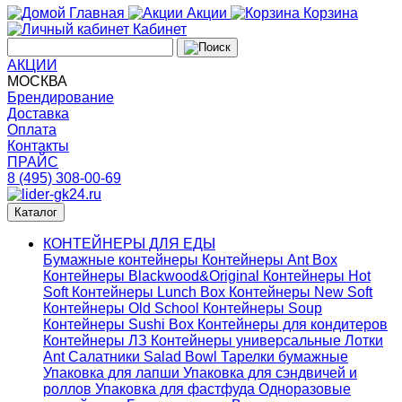
Главная
Акции
Корзина
Кабинет
АКЦИИ
МОСКВА
Брендирование
Доставка
Оплата
Контакты
ПРАЙС
8 (495) 308-00-69
Каталог
КОНТЕЙНЕРЫ ДЛЯ ЕДЫ
Бумажные контейнеры
Контейнеры Ant Box
Контейнеры Blackwood&Original
Контейнеры Hot
Soft
Контейнеры Lunch Box
Контейнеры New Soft
Контейнеры Old School
Контейнеры Soup
Контейнеры Sushi Box
Контейнеры для кондитеров
Контейнеры ЛЗ
Контейнеры универсальные
Лотки
Ant
Салатники Salad Bowl
Тарелки бумажные
Упаковка для лапши
Упаковка для сэндвичей и
роллов
Упаковка для фастфуда
Одноразовые