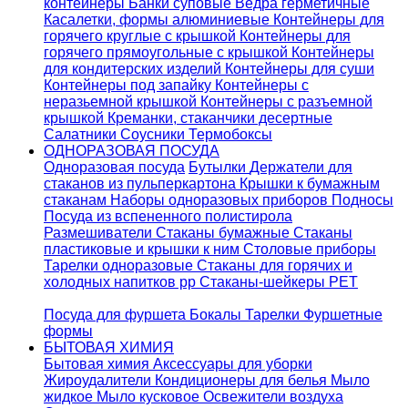
контейнеры
Банки суповые
Ведра герметичные
Касалетки, формы алюминиевые
Контейнеры для
горячего круглые с крышкой
Контейнеры для
горячего прямоугольные с крышкой
Контейнеры
для кондитерских изделий
Контейнеры для суши
Контейнеры под запайку
Контейнеры с
неразьемной крышкой
Контейнеры с разъемной
крышкой
Креманки, стаканчики десертные
Салатники
Соусники
Термобоксы
ОДНОРАЗОВАЯ ПОСУДА
Одноразовая посуда
Бутылки
Держатели для
стаканов из пульперкартона
Крышки к бумажным
стаканам
Наборы одноразовых приборов
Подносы
Посуда из вспененного полистирола
Размешиватели
Стаканы бумажные
Стаканы
пластиковые и крышки к ним
Столовые приборы
Тарелки одноразовые
Стаканы для горячих и
холодных напитков pp
Стаканы-шейкеры PET
Посуда для фуршета
Бокалы
Тарелки
Фуршетные
формы
БЫТОВАЯ ХИМИЯ
Бытовая химия
Аксессуары для уборки
Жироудалители
Кондиционеры для белья
Мыло
жидкое
Мыло кусковое
Освежители воздуха