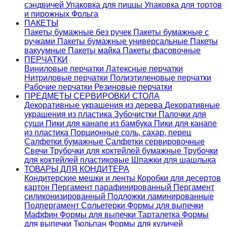
сэндвичей
Упаковка для пиццы
Упаковка для тортов
и пирожных
Фольга
ПАКЕТЫ
Пакеты бумажные без ручек
Пакеты бумажные с
ручками
Пакеты бумажные универсальные
Пакеты
вакуумные
Пакеты майка
Пакеты фасовочные
ПЕРЧАТКИ
Виниловые перчатки
Латексные перчатки
Нитриловые перчатки
Полиэтиленовые перчатки
Рабочие перчатки
Резиновые перчатки
ПРЕДМЕТЫ СЕРВИРОВКИ СТОЛА
Декоративные украшения из дерева
Декоративные
украшения из пластика
Зубочистки
Палочки для
суши
Пики для канапе из бамбука
Пики для канапе
из пластика
Порционные соль, сахар, перец
Салфетки бумажные
Салфетки сервировочные
Свечи
Трубочки для коктейлей бумажные
Трубочки
для коктейлей пластиковые
Шпажки для шашлыка
ТОВАРЫ ДЛЯ КОНДИТЕРА
Кондитерские мешки и ленты
Коробки для десертов
картон
Пергамент парафинированный
Пергамент
силиконизированный
Подложки ламинированные
Подпергамент
Сольетерки
Формы для выпечки
Маффин
Формы для выпечки Тарталетка
Формы
для выпечки Тюльпан
Формы для куличей