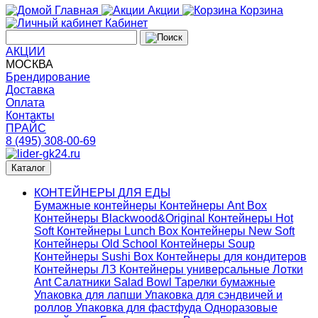
Главная
Акции
Корзина
Кабинет
АКЦИИ
МОСКВА
Брендирование
Доставка
Оплата
Контакты
ПРАЙС
8 (495) 308-00-69
Каталог
КОНТЕЙНЕРЫ ДЛЯ ЕДЫ
Бумажные контейнеры
Контейнеры Ant Box
Контейнеры Blackwood&Original
Контейнеры Hot
Soft
Контейнеры Lunch Box
Контейнеры New Soft
Контейнеры Old School
Контейнеры Soup
Контейнеры Sushi Box
Контейнеры для кондитеров
Контейнеры ЛЗ
Контейнеры универсальные
Лотки
Ant
Салатники Salad Bowl
Тарелки бумажные
Упаковка для лапши
Упаковка для сэндвичей и
роллов
Упаковка для фастфуда
Одноразовые