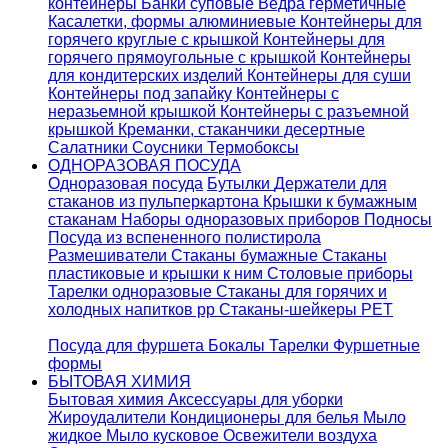
контейнеры
Банки суповые
Ведра герметичные
Касалетки, формы алюминиевые
Контейнеры для
горячего круглые с крышкой
Контейнеры для
горячего прямоугольные с крышкой
Контейнеры
для кондитерских изделий
Контейнеры для суши
Контейнеры под запайку
Контейнеры с
неразьемной крышкой
Контейнеры с разъемной
крышкой
Креманки, стаканчики десертные
Салатники
Соусники
Термобоксы
ОДНОРАЗОВАЯ ПОСУДА
Одноразовая посуда
Бутылки
Держатели для
стаканов из пульперкартона
Крышки к бумажным
стаканам
Наборы одноразовых приборов
Подносы
Посуда из вспененного полистирола
Размешиватели
Стаканы бумажные
Стаканы
пластиковые и крышки к ним
Столовые приборы
Тарелки одноразовые
Стаканы для горячих и
холодных напитков pp
Стаканы-шейкеры PET
Посуда для фуршета
Бокалы
Тарелки
Фуршетные
формы
БЫТОВАЯ ХИМИЯ
Бытовая химия
Аксессуары для уборки
Жироудалители
Кондиционеры для белья
Мыло
жидкое
Мыло кусковое
Освежители воздуха