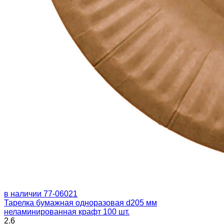
в наличии
77-06021
Тарелка бумажная одноразовая d205 мм
неламинированная крафт 100 шт.
2.6