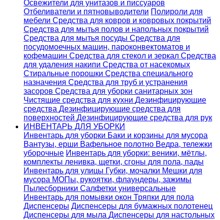
Освежители для унитазов и писсуаров
Отбеливатели и пятновыводители
Полироли для
мебели
Средства для ковров и ковровых покрытий
Средства для мытья полов и напольных покрытий
Средства для мытья посуды
Средства для
посудомоечных машин, пароконвектоматов и
кофемашин
Средства для стекол и зеркал
Средства
для удаления накипи
Средства от насекомых
Стиральные порошки
Cредства специального
назначения
Средства для труб и устранения
засоров
Средства для уборки санитарных зон
Чистящие средства для кухни
Дезинфицирующие
средства
Дезинфицирующие средства для
поверхностей
Дезинфицирующие средства для рук
ИНВЕНТАРЬ ДЛЯ УБОРКИ
Инвентарь для уборки
Баки и корзины для мусора
Вантузы, ерши
Вафельное полотно
Ведра, тележки
уборочные
Инвентарь для уборки: веники, мётлы,
комплекты ленивка, щетки, сгоны для пола, пады
Инвентарь для улицы
Губки, мочалки
Мешки для
мусора
МОПы, рукоятки, флаундеры, зажимы
Пылесборники
Салфетки универсальные
Инвентарь для помывки окон
Тряпки для пола
Диспенсеры
Диспенсеры для бумажных полотенец
Диспенсеры для мыла
Диспенсеры для настольных