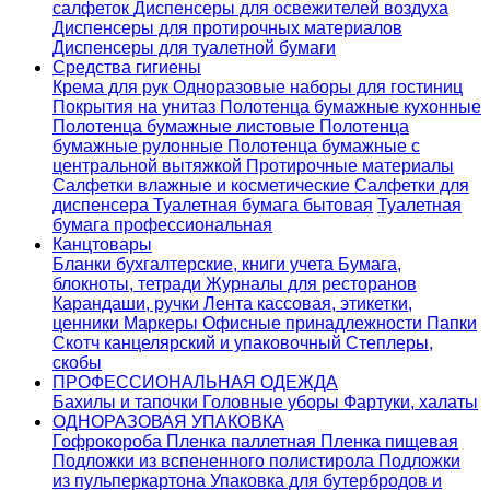
салфеток
Диспенсеры для освежителей воздуха
Диспенсеры для протирочных материалов
Диспенсеры для туалетной бумаги
Средства гигиены
Крема для рук
Одноразовые наборы для гостиниц
Покрытия на унитаз
Полотенца бумажные кухонные
Полотенца бумажные листовые
Полотенца
бумажные рулонные
Полотенца бумажные с
центральной вытяжкой
Протирочные материалы
Салфетки влажные и косметические
Салфетки для
диспенсера
Туалетная бумага бытовая
Туалетная
бумага профессиональная
Канцтовары
Бланки бухгалтерские, книги учета
Бумага,
блокноты, тетради
Журналы для ресторанов
Карандаши, ручки
Лента кассовая, этикетки,
ценники
Маркеры
Офисные принадлежности
Папки
Скотч канцелярский и упаковочный
Степлеры,
скобы
ПРОФЕССИОНАЛЬНАЯ ОДЕЖДА
Бахилы и тапочки
Головные уборы
Фартуки, халаты
ОДНОРАЗОВАЯ УПАКОВКА
Гофрокороба
Пленка паллетная
Пленка пищевая
Подложки из вспененного полистирола
Подложки
из пульперкартона
Упаковка для бутербродов и