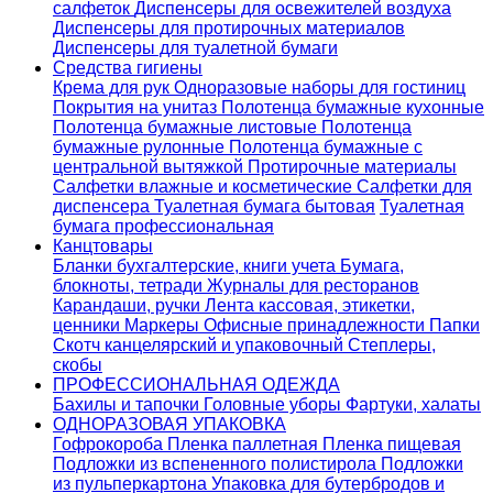
салфеток
Диспенсеры для освежителей воздуха
Диспенсеры для протирочных материалов
Диспенсеры для туалетной бумаги
Средства гигиены
Крема для рук
Одноразовые наборы для гостиниц
Покрытия на унитаз
Полотенца бумажные кухонные
Полотенца бумажные листовые
Полотенца
бумажные рулонные
Полотенца бумажные с
центральной вытяжкой
Протирочные материалы
Салфетки влажные и косметические
Салфетки для
диспенсера
Туалетная бумага бытовая
Туалетная
бумага профессиональная
Канцтовары
Бланки бухгалтерские, книги учета
Бумага,
блокноты, тетради
Журналы для ресторанов
Карандаши, ручки
Лента кассовая, этикетки,
ценники
Маркеры
Офисные принадлежности
Папки
Скотч канцелярский и упаковочный
Степлеры,
скобы
ПРОФЕССИОНАЛЬНАЯ ОДЕЖДА
Бахилы и тапочки
Головные уборы
Фартуки, халаты
ОДНОРАЗОВАЯ УПАКОВКА
Гофрокороба
Пленка паллетная
Пленка пищевая
Подложки из вспененного полистирола
Подложки
из пульперкартона
Упаковка для бутербродов и