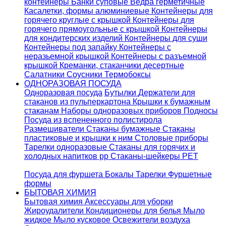
контейнеры
Банки суповые
Ведра герметичные
Касалетки, формы алюминиевые
Контейнеры для
горячего круглые с крышкой
Контейнеры для
горячего прямоугольные с крышкой
Контейнеры
для кондитерских изделий
Контейнеры для суши
Контейнеры под запайку
Контейнеры с
неразьемной крышкой
Контейнеры с разъемной
крышкой
Креманки, стаканчики десертные
Салатники
Соусники
Термобоксы
ОДНОРАЗОВАЯ ПОСУДА
Одноразовая посуда
Бутылки
Держатели для
стаканов из пульперкартона
Крышки к бумажным
стаканам
Наборы одноразовых приборов
Подносы
Посуда из вспененного полистирола
Размешиватели
Стаканы бумажные
Стаканы
пластиковые и крышки к ним
Столовые приборы
Тарелки одноразовые
Стаканы для горячих и
холодных напитков pp
Стаканы-шейкеры PET
Посуда для фуршета
Бокалы
Тарелки
Фуршетные
формы
БЫТОВАЯ ХИМИЯ
Бытовая химия
Аксессуары для уборки
Жироудалители
Кондиционеры для белья
Мыло
жидкое
Мыло кусковое
Освежители воздуха