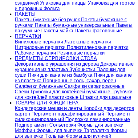
сэндвичей
Упаковка для пиццы
Упаковка для тортов
и пирожных
Фольга
ПАКЕТЫ
Пакеты бумажные без ручек
Пакеты бумажные с
ручками
Пакеты бумажные универсальные
Пакеты
вакуумные
Пакеты майка
Пакеты фасовочные
ПЕРЧАТКИ
Виниловые перчатки
Латексные перчатки
Нитриловые перчатки
Полиэтиленовые перчатки
Рабочие перчатки
Резиновые перчатки
ПРЕДМЕТЫ СЕРВИРОВКИ СТОЛА
Декоративные украшения из дерева
Декоративные
украшения из пластика
Зубочистки
Палочки для
суши
Пики для канапе из бамбука
Пики для канапе
из пластика
Порционные соль, сахар, перец
Салфетки бумажные
Салфетки сервировочные
Свечи
Трубочки для коктейлей бумажные
Трубочки
для коктейлей пластиковые
Шпажки для шашлыка
ТОВАРЫ ДЛЯ КОНДИТЕРА
Кондитерские мешки и ленты
Коробки для десертов
картон
Пергамент парафинированный
Пергамент
силиконизированный
Подложки ламинированные
Подпергамент
Сольетерки
Формы для выпечки
Маффин
Формы для выпечки Тарталетка
Формы
для выпечки Тюльпан
Формы для куличей