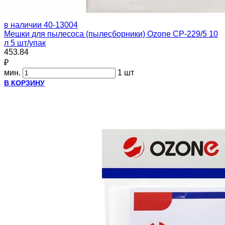
в наличии
40-13004
Мешки для пылесоса (пылесборники) Ozone CP-229/5 10
л 5 шт/упак
453.84
₽
мин.
1 шт
В КОРЗИНУ