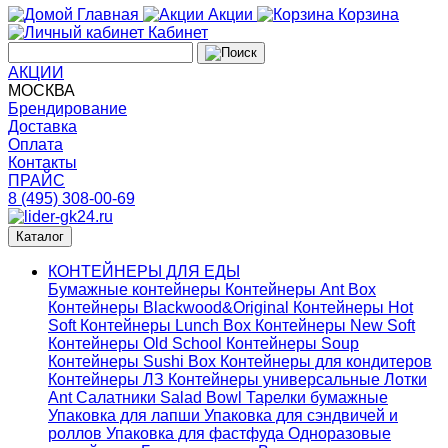
Главная
Акции
Корзина
Кабинет
АКЦИИ
МОСКВА
Брендирование
Доставка
Оплата
Контакты
ПРАЙС
8 (495) 308-00-69
Каталог
КОНТЕЙНЕРЫ ДЛЯ ЕДЫ
Бумажные контейнеры
Контейнеры Ant Box
Контейнеры Blackwood&Original
Контейнеры Hot
Soft
Контейнеры Lunch Box
Контейнеры New Soft
Контейнеры Old School
Контейнеры Soup
Контейнеры Sushi Box
Контейнеры для кондитеров
Контейнеры ЛЗ
Контейнеры универсальные
Лотки
Ant
Салатники Salad Bowl
Тарелки бумажные
Упаковка для лапши
Упаковка для сэндвичей и
роллов
Упаковка для фастфуда
Одноразовые