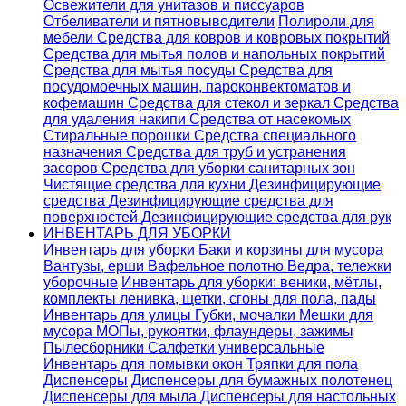
Освежители для унитазов и писсуаров
Отбеливатели и пятновыводители
Полироли для
мебели
Средства для ковров и ковровых покрытий
Средства для мытья полов и напольных покрытий
Средства для мытья посуды
Средства для
посудомоечных машин, пароконвектоматов и
кофемашин
Средства для стекол и зеркал
Средства
для удаления накипи
Средства от насекомых
Стиральные порошки
Cредства специального
назначения
Средства для труб и устранения
засоров
Средства для уборки санитарных зон
Чистящие средства для кухни
Дезинфицирующие
средства
Дезинфицирующие средства для
поверхностей
Дезинфицирующие средства для рук
ИНВЕНТАРЬ ДЛЯ УБОРКИ
Инвентарь для уборки
Баки и корзины для мусора
Вантузы, ерши
Вафельное полотно
Ведра, тележки
уборочные
Инвентарь для уборки: веники, мётлы,
комплекты ленивка, щетки, сгоны для пола, пады
Инвентарь для улицы
Губки, мочалки
Мешки для
мусора
МОПы, рукоятки, флаундеры, зажимы
Пылесборники
Салфетки универсальные
Инвентарь для помывки окон
Тряпки для пола
Диспенсеры
Диспенсеры для бумажных полотенец
Диспенсеры для мыла
Диспенсеры для настольных