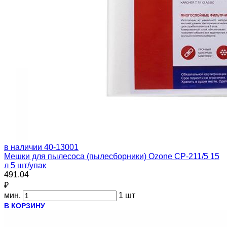
в наличии
40-13001
Мешки для пылесоса (пылесборники) Ozone CP-211/5 15
л 5 шт/упак
491.04
₽
мин.
1 шт
В КОРЗИНУ