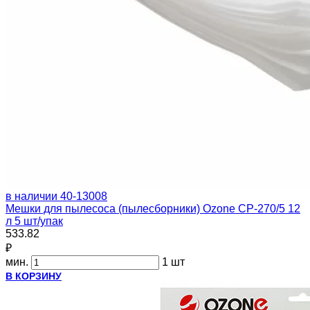
в наличии
40-13008
Мешки для пылесоса (пылесборники) Ozone CP-270/5 12
л 5 шт/упак
533.82
₽
мин.
1 шт
В КОРЗИНУ