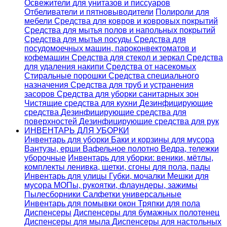
Освежители для унитазов и писсуаров
Отбеливатели и пятновыводители
Полироли для
мебели
Средства для ковров и ковровых покрытий
Средства для мытья полов и напольных покрытий
Средства для мытья посуды
Средства для
посудомоечных машин, пароконвектоматов и
кофемашин
Средства для стекол и зеркал
Средства
для удаления накипи
Средства от насекомых
Стиральные порошки
Cредства специального
назначения
Средства для труб и устранения
засоров
Средства для уборки санитарных зон
Чистящие средства для кухни
Дезинфицирующие
средства
Дезинфицирующие средства для
поверхностей
Дезинфицирующие средства для рук
ИНВЕНТАРЬ ДЛЯ УБОРКИ
Инвентарь для уборки
Баки и корзины для мусора
Вантузы, ерши
Вафельное полотно
Ведра, тележки
уборочные
Инвентарь для уборки: веники, мётлы,
комплекты ленивка, щетки, сгоны для пола, пады
Инвентарь для улицы
Губки, мочалки
Мешки для
мусора
МОПы, рукоятки, флаундеры, зажимы
Пылесборники
Салфетки универсальные
Инвентарь для помывки окон
Тряпки для пола
Диспенсеры
Диспенсеры для бумажных полотенец
Диспенсеры для мыла
Диспенсеры для настольных