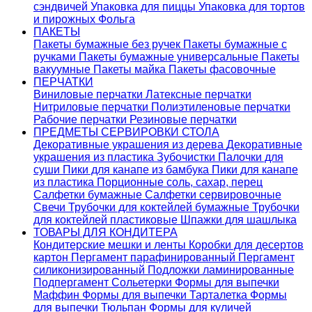
сэндвичей
Упаковка для пиццы
Упаковка для тортов
и пирожных
Фольга
ПАКЕТЫ
Пакеты бумажные без ручек
Пакеты бумажные с
ручками
Пакеты бумажные универсальные
Пакеты
вакуумные
Пакеты майка
Пакеты фасовочные
ПЕРЧАТКИ
Виниловые перчатки
Латексные перчатки
Нитриловые перчатки
Полиэтиленовые перчатки
Рабочие перчатки
Резиновые перчатки
ПРЕДМЕТЫ СЕРВИРОВКИ СТОЛА
Декоративные украшения из дерева
Декоративные
украшения из пластика
Зубочистки
Палочки для
суши
Пики для канапе из бамбука
Пики для канапе
из пластика
Порционные соль, сахар, перец
Салфетки бумажные
Салфетки сервировочные
Свечи
Трубочки для коктейлей бумажные
Трубочки
для коктейлей пластиковые
Шпажки для шашлыка
ТОВАРЫ ДЛЯ КОНДИТЕРА
Кондитерские мешки и ленты
Коробки для десертов
картон
Пергамент парафинированный
Пергамент
силиконизированный
Подложки ламинированные
Подпергамент
Сольетерки
Формы для выпечки
Маффин
Формы для выпечки Тарталетка
Формы
для выпечки Тюльпан
Формы для куличей