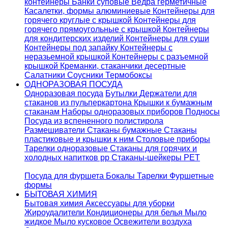
контейнеры
Банки суповые
Ведра герметичные
Касалетки, формы алюминиевые
Контейнеры для
горячего круглые с крышкой
Контейнеры для
горячего прямоугольные с крышкой
Контейнеры
для кондитерских изделий
Контейнеры для суши
Контейнеры под запайку
Контейнеры с
неразьемной крышкой
Контейнеры с разъемной
крышкой
Креманки, стаканчики десертные
Салатники
Соусники
Термобоксы
ОДНОРАЗОВАЯ ПОСУДА
Одноразовая посуда
Бутылки
Держатели для
стаканов из пульперкартона
Крышки к бумажным
стаканам
Наборы одноразовых приборов
Подносы
Посуда из вспененного полистирола
Размешиватели
Стаканы бумажные
Стаканы
пластиковые и крышки к ним
Столовые приборы
Тарелки одноразовые
Стаканы для горячих и
холодных напитков pp
Стаканы-шейкеры PET
Посуда для фуршета
Бокалы
Тарелки
Фуршетные
формы
БЫТОВАЯ ХИМИЯ
Бытовая химия
Аксессуары для уборки
Жироудалители
Кондиционеры для белья
Мыло
жидкое
Мыло кусковое
Освежители воздуха