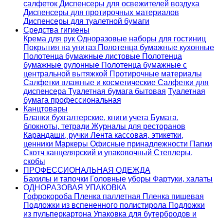
салфеток
Диспенсеры для освежителей воздуха
Диспенсеры для протирочных материалов
Диспенсеры для туалетной бумаги
Средства гигиены
Крема для рук
Одноразовые наборы для гостиниц
Покрытия на унитаз
Полотенца бумажные кухонные
Полотенца бумажные листовые
Полотенца
бумажные рулонные
Полотенца бумажные с
центральной вытяжкой
Протирочные материалы
Салфетки влажные и косметические
Салфетки для
диспенсера
Туалетная бумага бытовая
Туалетная
бумага профессиональная
Канцтовары
Бланки бухгалтерские, книги учета
Бумага,
блокноты, тетради
Журналы для ресторанов
Карандаши, ручки
Лента кассовая, этикетки,
ценники
Маркеры
Офисные принадлежности
Папки
Скотч канцелярский и упаковочный
Степлеры,
скобы
ПРОФЕССИОНАЛЬНАЯ ОДЕЖДА
Бахилы и тапочки
Головные уборы
Фартуки, халаты
ОДНОРАЗОВАЯ УПАКОВКА
Гофрокороба
Пленка паллетная
Пленка пищевая
Подложки из вспененного полистирола
Подложки
из пульперкартона
Упаковка для бутербродов и