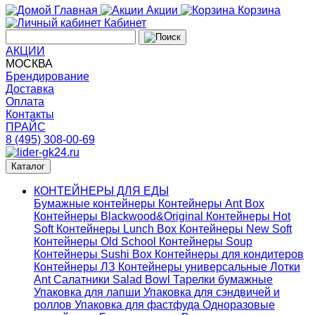
Главная
Акции
Корзина
Кабинет
АКЦИИ
МОСКВА
Брендирование
Доставка
Оплата
Контакты
ПРАЙС
8 (495) 308-00-69
Каталог
КОНТЕЙНЕРЫ ДЛЯ ЕДЫ
Бумажные контейнеры
Контейнеры Ant Box
Контейнеры Blackwood&Original
Контейнеры Hot
Soft
Контейнеры Lunch Box
Контейнеры New Soft
Контейнеры Old School
Контейнеры Soup
Контейнеры Sushi Box
Контейнеры для кондитеров
Контейнеры ЛЗ
Контейнеры универсальные
Лотки
Ant
Салатники Salad Bowl
Тарелки бумажные
Упаковка для лапши
Упаковка для сэндвичей и
роллов
Упаковка для фастфуда
Одноразовые