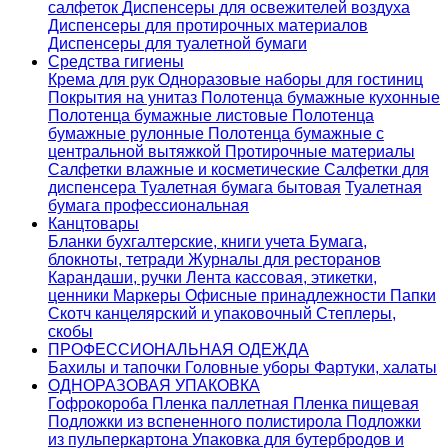
салфеток
Диспенсеры для освежителей воздуха
Диспенсеры для протирочных материалов
Диспенсеры для туалетной бумаги
Средства гигиены
Крема для рук
Одноразовые наборы для гостиниц
Покрытия на унитаз
Полотенца бумажные кухонные
Полотенца бумажные листовые
Полотенца
бумажные рулонные
Полотенца бумажные с
центральной вытяжкой
Протирочные материалы
Салфетки влажные и косметические
Салфетки для
диспенсера
Туалетная бумага бытовая
Туалетная
бумага профессиональная
Канцтовары
Бланки бухгалтерские, книги учета
Бумага,
блокноты, тетради
Журналы для ресторанов
Карандаши, ручки
Лента кассовая, этикетки,
ценники
Маркеры
Офисные принадлежности
Папки
Скотч канцелярский и упаковочный
Степлеры,
скобы
ПРОФЕССИОНАЛЬНАЯ ОДЕЖДА
Бахилы и тапочки
Головные уборы
Фартуки, халаты
ОДНОРАЗОВАЯ УПАКОВКА
Гофрокороба
Пленка паллетная
Пленка пищевая
Подложки из вспененного полистирола
Подложки
из пульперкартона
Упаковка для бутербродов и