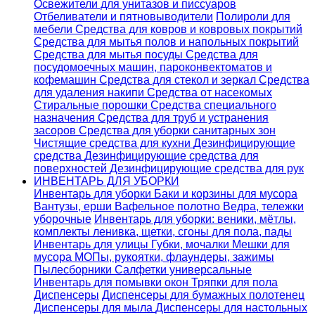
Освежители для унитазов и писсуаров
Отбеливатели и пятновыводители
Полироли для
мебели
Средства для ковров и ковровых покрытий
Средства для мытья полов и напольных покрытий
Средства для мытья посуды
Средства для
посудомоечных машин, пароконвектоматов и
кофемашин
Средства для стекол и зеркал
Средства
для удаления накипи
Средства от насекомых
Стиральные порошки
Cредства специального
назначения
Средства для труб и устранения
засоров
Средства для уборки санитарных зон
Чистящие средства для кухни
Дезинфицирующие
средства
Дезинфицирующие средства для
поверхностей
Дезинфицирующие средства для рук
ИНВЕНТАРЬ ДЛЯ УБОРКИ
Инвентарь для уборки
Баки и корзины для мусора
Вантузы, ерши
Вафельное полотно
Ведра, тележки
уборочные
Инвентарь для уборки: веники, мётлы,
комплекты ленивка, щетки, сгоны для пола, пады
Инвентарь для улицы
Губки, мочалки
Мешки для
мусора
МОПы, рукоятки, флаундеры, зажимы
Пылесборники
Салфетки универсальные
Инвентарь для помывки окон
Тряпки для пола
Диспенсеры
Диспенсеры для бумажных полотенец
Диспенсеры для мыла
Диспенсеры для настольных