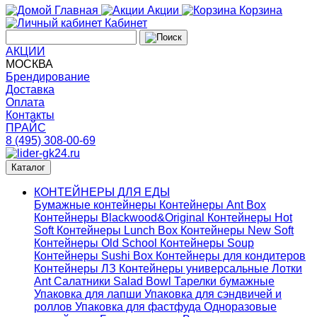
Главная
Акции
Корзина
Кабинет
АКЦИИ
МОСКВА
Брендирование
Доставка
Оплата
Контакты
ПРАЙС
8 (495) 308-00-69
Каталог
КОНТЕЙНЕРЫ ДЛЯ ЕДЫ
Бумажные контейнеры
Контейнеры Ant Box
Контейнеры Blackwood&Original
Контейнеры Hot
Soft
Контейнеры Lunch Box
Контейнеры New Soft
Контейнеры Old School
Контейнеры Soup
Контейнеры Sushi Box
Контейнеры для кондитеров
Контейнеры ЛЗ
Контейнеры универсальные
Лотки
Ant
Салатники Salad Bowl
Тарелки бумажные
Упаковка для лапши
Упаковка для сэндвичей и
роллов
Упаковка для фастфуда
Одноразовые