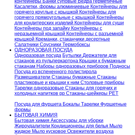
контейнеры
Банки суповые
Ведра герметичные
Касалетки, формы алюминиевые
Контейнеры для
горячего круглые с крышкой
Контейнеры для
горячего прямоугольные с крышкой
Контейнеры
для кондитерских изделий
Контейнеры для суши
Контейнеры под запайку
Контейнеры с
неразьемной крышкой
Контейнеры с разъемной
крышкой
Креманки, стаканчики десертные
Салатники
Соусники
Термобоксы
ОДНОРАЗОВАЯ ПОСУДА
Одноразовая посуда
Бутылки
Держатели для
стаканов из пульперкартона
Крышки к бумажным
стаканам
Наборы одноразовых приборов
Подносы
Посуда из вспененного полистирола
Размешиватели
Стаканы бумажные
Стаканы
пластиковые и крышки к ним
Столовые приборы
Тарелки одноразовые
Стаканы для горячих и
холодных напитков pp
Стаканы-шейкеры PET
Посуда для фуршета
Бокалы
Тарелки
Фуршетные
формы
БЫТОВАЯ ХИМИЯ
Бытовая химия
Аксессуары для уборки
Жироудалители
Кондиционеры для белья
Мыло
жидкое
Мыло кусковое
Освежители воздуха