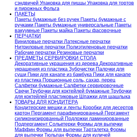
сэндвичей
Упаковка для пиццы
Упаковка для тортов
и пирожных
Фольга
ПАКЕТЫ
Пакеты бумажные без ручек
Пакеты бумажные с
ручками
Пакеты бумажные универсальные
Пакеты
вакуумные
Пакеты майка
Пакеты фасовочные
ПЕРЧАТКИ
Виниловые перчатки
Латексные перчатки
Нитриловые перчатки
Полиэтиленовые перчатки
Рабочие перчатки
Резиновые перчатки
ПРЕДМЕТЫ СЕРВИРОВКИ СТОЛА
Декоративные украшения из дерева
Декоративные
украшения из пластика
Зубочистки
Палочки для
суши
Пики для канапе из бамбука
Пики для канапе
из пластика
Порционные соль, сахар, перец
Салфетки бумажные
Салфетки сервировочные
Свечи
Трубочки для коктейлей бумажные
Трубочки
для коктейлей пластиковые
Шпажки для шашлыка
ТОВАРЫ ДЛЯ КОНДИТЕРА
Кондитерские мешки и ленты
Коробки для десертов
картон
Пергамент парафинированный
Пергамент
силиконизированный
Подложки ламинированные
Подпергамент
Сольетерки
Формы для выпечки
Маффин
Формы для выпечки Тарталетка
Формы
для выпечки Тюльпан
Формы для куличей