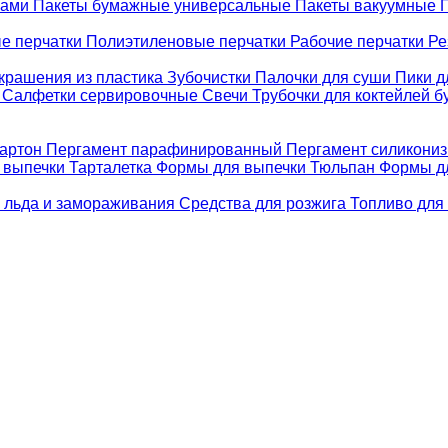
ками
Пакеты бумажные универсальные
Пакеты вакуумные
е перчатки
Полиэтиленовые перчатки
Рабочие перчатки
Ре
крашения из пластика
Зубочистки
Палочки для суши
Пики д
е
Салфетки сервировочные
Свечи
Трубочки для коктейлей 
картон
Пергамент парафинированный
Пергамент силикони
 выпечки Тарталетка
Формы для выпечки Тюльпан
Формы д
 льда и замораживания
Средства для розжига
Топливо для