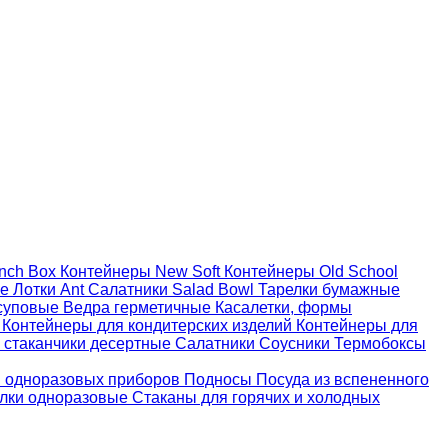
nch Box
Контейнеры New Soft
Контейнеры Old School
ые
Лотки Ant
Салатники Salad Bowl
Тарелки бумажные
суповые
Ведра герметичные
Касалетки, формы
й
Контейнеры для кондитерских изделий
Контейнеры для
 стаканчики десертные
Салатники
Соусники
Термобоксы
 одноразовых приборов
Подносы
Посуда из вспененного
лки одноразовые
Стаканы для горячих и холодных