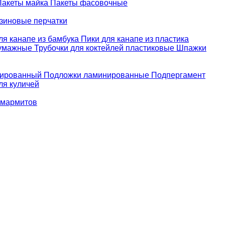
Пакеты майка
Пакеты фасовочные
зиновые перчатки
ля канапе из бамбука
Пики для канапе из пластика
бумажные
Трубочки для коктейлей пластиковые
Шпажки
зированный
Подложки ламинированные
Подпергамент
ля куличей
 мармитов