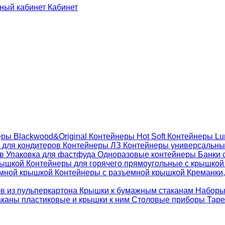
Кабинет
ры Blackwood&Original
Контейнеры Hot Soft
Контейнеры Lu
 для кондитеров
Контейнеры ЛЗ
Контейнеры универсальн
ов
Упаковка для фастфуда
Одноразовые контейнеры
Банки 
крышкой
Контейнеры для горячего прямоугольные с крышко
емной крышкой
Контейнеры с разъемной крышкой
Креманки,
ов из пульперкартона
Крышки к бумажным стаканам
Наборы
каны пластиковые и крышки к ним
Столовые приборы
Таре