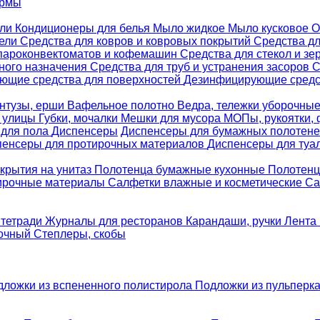
ормы
ели
Кондиционеры для белья
Мыло жидкое
Мыло кусковое
О
бели
Средства для ковров и ковровых покрытий
Средства д
 пароконвектоматов и кофемашин
Средства для стекол и зе
ного назначения
Средства для труб и устранения засоров
С
ющие средства для поверхностей
Дезинфицирующие средст
нтузы, ерши
Вафельное полотно
Ведра, тележки уборочны
я улицы
Губки, мочалки
Мешки для мусора
МОПы, рукоятки,
 для пола
Диспенсеры
Диспенсеры для бумажных полотен
пенсеры для протирочных материалов
Диспенсеры для туа
крытия на унитаз
Полотенца бумажные кухонные
Полотенц
ирочные материалы
Салфетки влажные и косметические
Са
 тетради
Журналы для ресторанов
Карандаши, ручки
Лента 
вочный
Степлеры, скобы
дложки из вспененного полистирола
Подложки из пульперк