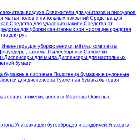
свежители воздуха
Освежители для унитазов и писсуаров
ля мытья полов и напольных покрытий
Средства для
ркал
Средства для удаления накипи
Средства от
редства для уборки санитарных зон
Чистящие средства
ва для рук
е
Инвентарь для уборки: веники, мётлы, комплекты
 флаундеры, зажимы
Пылесборники
Салфетки
ец
Диспенсеры для мыла
Диспенсеры для настольных
летной бумаги
а бумажные листовые
Полотенца бумажные рулонные
лфетки для диспенсера
Туалетная бумага бытовая
кассовая, этикетки, ценники
Маркеры
Офисные
артона
Упаковка для бутербродов и сэндвичей
Упаковка