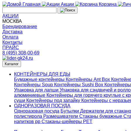
Главная
Акции
Корзина
АКЦИИ
МОСКВА
Брендирование
Доставка
Оплата
Контакты
ПРАЙС
8 (495) 308-00-69
Каталог
КОНТЕЙНЕРЫ ДЛЯ ЕДЫ
Бумажные контейнеры
Контейнеры Ant Box
Контейне
Контейнеры Soup
Контейнеры Sushi Box
Контейнеры
Упаковка для лапши
Упаковка для сэндвичей и ролл
алюминиевые
Контейнеры для горячего круглые с 
суши
Контейнеры под запайку
Контейнеры с неразь
ОДНОРАЗОВАЯ ПОСУДА
Одноразовая посуда
Бутылки
Держатели для стакан
полистирола
Размешиватели
Стаканы бумажные
Ста
напитков pp
Стаканы-шейкеры PET