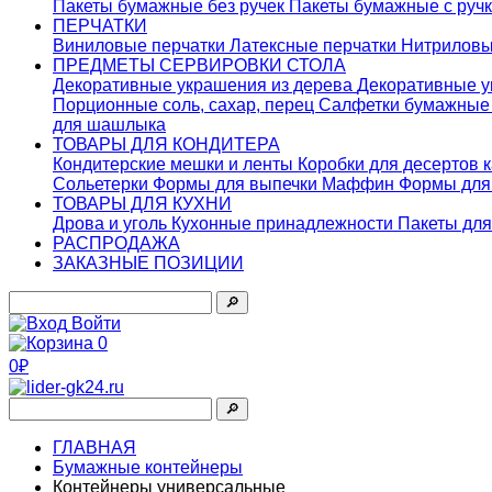
Пакеты бумажные без ручек
Пакеты бумажные с руч
ПЕРЧАТКИ
Виниловые перчатки
Латексные перчатки
Нитриловы
ПРЕДМЕТЫ СЕРВИРОВКИ СТОЛА
Декоративные украшения из дерева
Декоративные у
Порционные соль, сахар, перец
Салфетки бумажны
для шашлыка
ТОВАРЫ ДЛЯ КОНДИТЕРА
Кондитерские мешки и ленты
Коробки для десертов 
Сольетерки
Формы для выпечки Маффин
Формы для
ТОВАРЫ ДЛЯ КУХНИ
Дрова и уголь
Кухонные принадлежности
Пакеты для
РАСПРОДАЖА
ЗАКАЗНЫЕ ПОЗИЦИИ
🔎︎
Войти
0
0₽
🔎︎
ГЛАВНАЯ
Бумажные контейнеры
Контейнеры универсальные