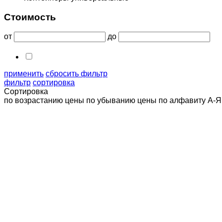
Стоимость
от
до
применить
сбросить фильтр
фильтр
сортировка
Сортировка
по возрастанию цены
по убыванию цены
по алфавиту А-Я