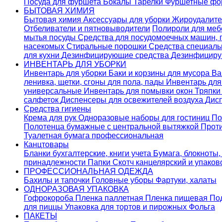
Посуда для фуршета
Бокалы
Тарелки
Фуршетные ф
БЫТОВАЯ ХИМИЯ
Бытовая химия
Аксессуары для уборки
Жироудалит
Отбеливатели и пятновыводители
Полироли для ме
мытья посуды
Средства для посудомоечных машин,
насекомых
Стиральные порошки
Cредства специаль
для кухни
Дезинфицирующие средства
Дезинфициру
ИНВЕНТАРЬ ДЛЯ УБОРКИ
Инвентарь для уборки
Баки и корзины для мусора
Ва
ленивка, щетки, сгоны для пола, пады
Инвентарь дл
универсальные
Инвентарь для помывки окон
Тряпки
салфеток
Диспенсеры для освежителей воздуха
Дис
Средства гигиены
Крема для рук
Одноразовые наборы для гостиниц
По
Полотенца бумажные с центральной вытяжкой
Прот
Туалетная бумага профессиональная
Канцтовары
Бланки бухгалтерские, книги учета
Бумага, блокноты,
принадлежности
Папки
Скотч канцелярский и упако
ПРОФЕССИОНАЛЬНАЯ ОДЕЖДА
Бахилы и тапочки
Головные уборы
Фартуки, халаты
ОДНОРАЗОВАЯ УПАКОВКА
Гофрокороба
Пленка паллетная
Пленка пищевая
По
для пиццы
Упаковка для тортов и пирожных
Фольга
ПАКЕТЫ