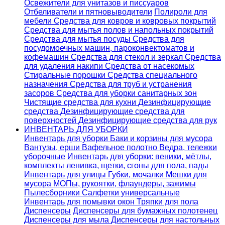
Освежители для унитазов и писсуаров
Отбеливатели и пятновыводители
Полироли для
мебели
Средства для ковров и ковровых покрытий
Средства для мытья полов и напольных покрытий
Средства для мытья посуды
Средства для
посудомоечных машин, пароконвектоматов и
кофемашин
Средства для стекол и зеркал
Средства
для удаления накипи
Средства от насекомых
Стиральные порошки
Cредства специального
назначения
Средства для труб и устранения
засоров
Средства для уборки санитарных зон
Чистящие средства для кухни
Дезинфицирующие
средства
Дезинфицирующие средства для
поверхностей
Дезинфицирующие средства для рук
ИНВЕНТАРЬ ДЛЯ УБОРКИ
Инвентарь для уборки
Баки и корзины для мусора
Вантузы, ерши
Вафельное полотно
Ведра, тележки
уборочные
Инвентарь для уборки: веники, мётлы,
комплекты ленивка, щетки, сгоны для пола, пады
Инвентарь для улицы
Губки, мочалки
Мешки для
мусора
МОПы, рукоятки, флаундеры, зажимы
Пылесборники
Салфетки универсальные
Инвентарь для помывки окон
Тряпки для пола
Диспенсеры
Диспенсеры для бумажных полотенец
Диспенсеры для мыла
Диспенсеры для настольных