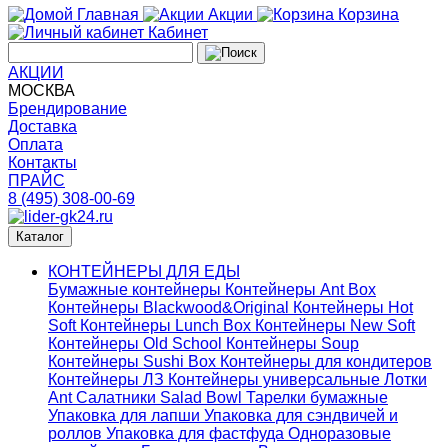
Главная
Акции
Корзина
Кабинет
АКЦИИ
МОСКВА
Брендирование
Доставка
Оплата
Контакты
ПРАЙС
8 (495) 308-00-69
Каталог
КОНТЕЙНЕРЫ ДЛЯ ЕДЫ
Бумажные контейнеры
Контейнеры Ant Box
Контейнеры Blackwood&Original
Контейнеры Hot
Soft
Контейнеры Lunch Box
Контейнеры New Soft
Контейнеры Old School
Контейнеры Soup
Контейнеры Sushi Box
Контейнеры для кондитеров
Контейнеры ЛЗ
Контейнеры универсальные
Лотки
Ant
Салатники Salad Bowl
Тарелки бумажные
Упаковка для лапши
Упаковка для сэндвичей и
роллов
Упаковка для фастфуда
Одноразовые