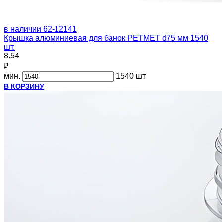
в наличии
62-12141
Крышка алюминиевая для банок PETMET d75 мм 1540
шт.
8.54
₽
мин.
1540 шт
В КОРЗИНУ