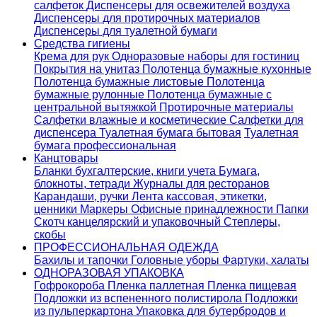
салфеток
Диспенсеры для освежителей воздуха
Диспенсеры для протирочных материалов
Диспенсеры для туалетной бумаги
Средства гигиены
Крема для рук
Одноразовые наборы для гостиниц
Покрытия на унитаз
Полотенца бумажные кухонные
Полотенца бумажные листовые
Полотенца
бумажные рулонные
Полотенца бумажные с
центральной вытяжкой
Протирочные материалы
Салфетки влажные и косметические
Салфетки для
диспенсера
Туалетная бумага бытовая
Туалетная
бумага профессиональная
Канцтовары
Бланки бухгалтерские, книги учета
Бумага,
блокноты, тетради
Журналы для ресторанов
Карандаши, ручки
Лента кассовая, этикетки,
ценники
Маркеры
Офисные принадлежности
Папки
Скотч канцелярский и упаковочный
Степлеры,
скобы
ПРОФЕССИОНАЛЬНАЯ ОДЕЖДА
Бахилы и тапочки
Головные уборы
Фартуки, халаты
ОДНОРАЗОВАЯ УПАКОВКА
Гофрокороба
Пленка паллетная
Пленка пищевая
Подложки из вспененного полистирола
Подложки
из пульперкартона
Упаковка для бутербродов и