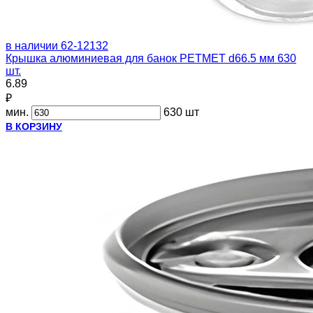
в наличии
62-12132
Крышка алюминиевая для банок PETMET d66.5 мм 630
шт.
6.89
₽
мин.
630 шт
В КОРЗИНУ