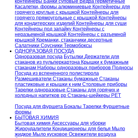
контейнеры
Банки суповые
Ведра герметичные
Касалетки, формы алюминиевые
Контейнеры для
горячего круглые с крышкой
Контейнеры для
горячего прямоугольные с крышкой
Контейнеры
для кондитерских изделий
Контейнеры для суши
Контейнеры под запайку
Контейнеры с
неразьемной крышкой
Контейнеры с разъемной
крышкой
Креманки, стаканчики десертные
Салатники
Соусники
Термобоксы
ОДНОРАЗОВАЯ ПОСУДА
Одноразовая посуда
Бутылки
Держатели для
стаканов из пульперкартона
Крышки к бумажным
стаканам
Наборы одноразовых приборов
Подносы
Посуда из вспененного полистирола
Размешиватели
Стаканы бумажные
Стаканы
пластиковые и крышки к ним
Столовые приборы
Тарелки одноразовые
Стаканы для горячих и
холодных напитков pp
Стаканы-шейкеры PET
Посуда для фуршета
Бокалы
Тарелки
Фуршетные
формы
БЫТОВАЯ ХИМИЯ
Бытовая химия
Аксессуары для уборки
Жироудалители
Кондиционеры для белья
Мыло
жидкое
Мыло кусковое
Освежители воздуха