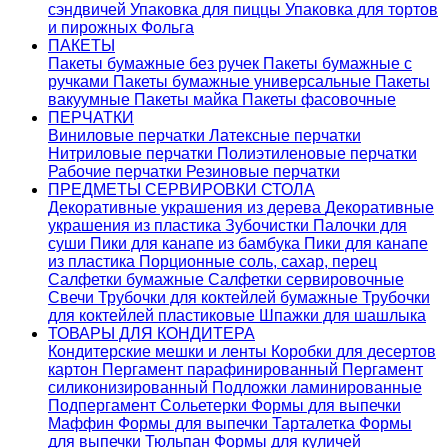
сэндвичей
Упаковка для пиццы
Упаковка для тортов
и пирожных
Фольга
ПАКЕТЫ
Пакеты бумажные без ручек
Пакеты бумажные с
ручками
Пакеты бумажные универсальные
Пакеты
вакуумные
Пакеты майка
Пакеты фасовочные
ПЕРЧАТКИ
Виниловые перчатки
Латексные перчатки
Нитриловые перчатки
Полиэтиленовые перчатки
Рабочие перчатки
Резиновые перчатки
ПРЕДМЕТЫ СЕРВИРОВКИ СТОЛА
Декоративные украшения из дерева
Декоративные
украшения из пластика
Зубочистки
Палочки для
суши
Пики для канапе из бамбука
Пики для канапе
из пластика
Порционные соль, сахар, перец
Салфетки бумажные
Салфетки сервировочные
Свечи
Трубочки для коктейлей бумажные
Трубочки
для коктейлей пластиковые
Шпажки для шашлыка
ТОВАРЫ ДЛЯ КОНДИТЕРА
Кондитерские мешки и ленты
Коробки для десертов
картон
Пергамент парафинированный
Пергамент
силиконизированный
Подложки ламинированные
Подпергамент
Сольетерки
Формы для выпечки
Маффин
Формы для выпечки Тарталетка
Формы
для выпечки Тюльпан
Формы для куличей