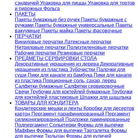
сэндвичей
Упаковка для пиццы
Упаковка для тортов
и пирожных
Фольга
ПАКЕТЫ
Пакеты бумажные без ручек
Пакеты бумажные с
ручками
Пакеты бумажные универсальные
Пакеты
вакуумные
Пакеты майка
Пакеты фасовочные
ПЕРЧАТКИ
Виниловые перчатки
Латексные перчатки
Нитриловые перчатки
Полиэтиленовые перчатки
Рабочие перчатки
Резиновые перчатки
ПРЕДМЕТЫ СЕРВИРОВКИ СТОЛА
Декоративные украшения из дерева
Декоративные
украшения из пластика
Зубочистки
Палочки для
суши
Пики для канапе из бамбука
Пики для канапе
из пластика
Порционные соль, сахар, перец
Салфетки бумажные
Салфетки сервировочные
Свечи
Трубочки для коктейлей бумажные
Трубочки
для коктейлей пластиковые
Шпажки для шашлыка
ТОВАРЫ ДЛЯ КОНДИТЕРА
Кондитерские мешки и ленты
Коробки для десертов
картон
Пергамент парафинированный
Пергамент
силиконизированный
Подложки ламинированные
Подпергамент
Сольетерки
Формы для выпечки
Маффин
Формы для выпечки Тарталетка
Формы
для выпечки Тюльпан
Формы для куличей