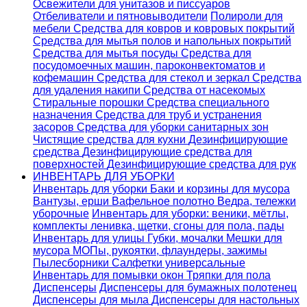
Освежители для унитазов и писсуаров
Отбеливатели и пятновыводители
Полироли для
мебели
Средства для ковров и ковровых покрытий
Средства для мытья полов и напольных покрытий
Средства для мытья посуды
Средства для
посудомоечных машин, пароконвектоматов и
кофемашин
Средства для стекол и зеркал
Средства
для удаления накипи
Средства от насекомых
Стиральные порошки
Cредства специального
назначения
Средства для труб и устранения
засоров
Средства для уборки санитарных зон
Чистящие средства для кухни
Дезинфицирующие
средства
Дезинфицирующие средства для
поверхностей
Дезинфицирующие средства для рук
ИНВЕНТАРЬ ДЛЯ УБОРКИ
Инвентарь для уборки
Баки и корзины для мусора
Вантузы, ерши
Вафельное полотно
Ведра, тележки
уборочные
Инвентарь для уборки: веники, мётлы,
комплекты ленивка, щетки, сгоны для пола, пады
Инвентарь для улицы
Губки, мочалки
Мешки для
мусора
МОПы, рукоятки, флаундеры, зажимы
Пылесборники
Салфетки универсальные
Инвентарь для помывки окон
Тряпки для пола
Диспенсеры
Диспенсеры для бумажных полотенец
Диспенсеры для мыла
Диспенсеры для настольных