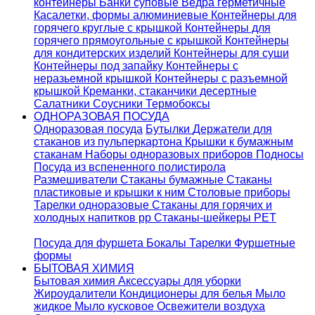
контейнеры
Банки суповые
Ведра герметичные
Касалетки, формы алюминиевые
Контейнеры для
горячего круглые с крышкой
Контейнеры для
горячего прямоугольные с крышкой
Контейнеры
для кондитерских изделий
Контейнеры для суши
Контейнеры под запайку
Контейнеры с
неразьемной крышкой
Контейнеры с разъемной
крышкой
Креманки, стаканчики десертные
Салатники
Соусники
Термобоксы
ОДНОРАЗОВАЯ ПОСУДА
Одноразовая посуда
Бутылки
Держатели для
стаканов из пульперкартона
Крышки к бумажным
стаканам
Наборы одноразовых приборов
Подносы
Посуда из вспененного полистирола
Размешиватели
Стаканы бумажные
Стаканы
пластиковые и крышки к ним
Столовые приборы
Тарелки одноразовые
Стаканы для горячих и
холодных напитков pp
Стаканы-шейкеры PET
Посуда для фуршета
Бокалы
Тарелки
Фуршетные
формы
БЫТОВАЯ ХИМИЯ
Бытовая химия
Аксессуары для уборки
Жироудалители
Кондиционеры для белья
Мыло
жидкое
Мыло кусковое
Освежители воздуха