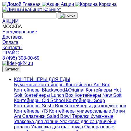
Главная
Акции
Корзина
Кабинет
АКЦИИ
МОСКВА
Брендирование
Доставка
Оплата
Контакты
ПРАЙС
8 (495) 308-00-69
Каталог
КОНТЕЙНЕРЫ ДЛЯ ЕДЫ
Бумажные контейнеры
Контейнеры Ant Box
Контейнеры Blackwood&Original
Контейнеры Hot
Soft
Контейнеры Lunch Box
Контейнеры New Soft
Контейнеры Old School
Контейнеры Soup
Контейнеры Sushi Box
Контейнеры для кондитеров
Контейнеры ЛЗ
Контейнеры универсальные
Лотки
Ant
Салатники Salad Bowl
Тарелки бумажные
Упаковка для лапши
Упаковка для сэндвичей и
роллов
Упаковка для фастфуда
Одноразовые