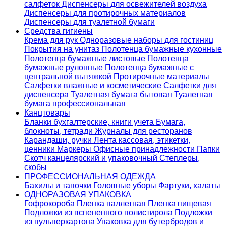
салфеток
Диспенсеры для освежителей воздуха
Диспенсеры для протирочных материалов
Диспенсеры для туалетной бумаги
Средства гигиены
Крема для рук
Одноразовые наборы для гостиниц
Покрытия на унитаз
Полотенца бумажные кухонные
Полотенца бумажные листовые
Полотенца
бумажные рулонные
Полотенца бумажные с
центральной вытяжкой
Протирочные материалы
Салфетки влажные и косметические
Салфетки для
диспенсера
Туалетная бумага бытовая
Туалетная
бумага профессиональная
Канцтовары
Бланки бухгалтерские, книги учета
Бумага,
блокноты, тетради
Журналы для ресторанов
Карандаши, ручки
Лента кассовая, этикетки,
ценники
Маркеры
Офисные принадлежности
Папки
Скотч канцелярский и упаковочный
Степлеры,
скобы
ПРОФЕССИОНАЛЬНАЯ ОДЕЖДА
Бахилы и тапочки
Головные уборы
Фартуки, халаты
ОДНОРАЗОВАЯ УПАКОВКА
Гофрокороба
Пленка паллетная
Пленка пищевая
Подложки из вспененного полистирола
Подложки
из пульперкартона
Упаковка для бутербродов и