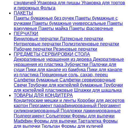
сэндвичей
Упаковка для пиццы
Упаковка для тортов
и пирожных
Фольга
ПАКЕТЫ
Пакеты бумажные без ручек
Пакеты бумажные с
ручками
Пакеты бумажные универсальные
Пакеты
вакуумные
Пакеты майка
Пакеты фасовочные
ПЕРЧАТКИ
Виниловые перчатки
Латексные перчатки
Нитриловые перчатки
Полиэтиленовые перчатки
Рабочие перчатки
Резиновые перчатки
ПРЕДМЕТЫ СЕРВИРОВКИ СТОЛА
Декоративные украшения из дерева
Декоративные
украшения из пластика
Зубочистки
Палочки для
суши
Пики для канапе из бамбука
Пики для канапе
из пластика
Порционные соль, сахар, перец
Салфетки бумажные
Салфетки сервировочные
Свечи
Трубочки для коктейлей бумажные
Трубочки
для коктейлей пластиковые
Шпажки для шашлыка
ТОВАРЫ ДЛЯ КОНДИТЕРА
Кондитерские мешки и ленты
Коробки для десертов
картон
Пергамент парафинированный
Пергамент
силиконизированный
Подложки ламинированные
Подпергамент
Сольетерки
Формы для выпечки
Маффин
Формы для выпечки Тарталетка
Формы
для выпечки Тюльпан
Формы для куличей