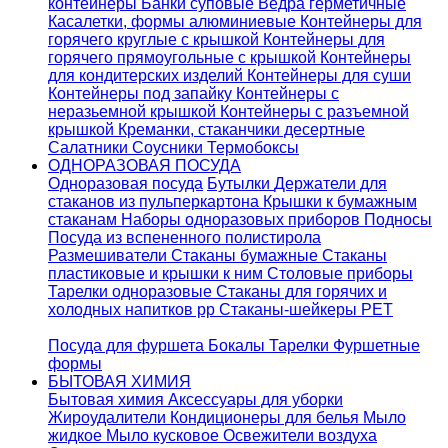
контейнеры
Банки суповые
Ведра герметичные
Касалетки, формы алюминиевые
Контейнеры для
горячего круглые с крышкой
Контейнеры для
горячего прямоугольные с крышкой
Контейнеры
для кондитерских изделий
Контейнеры для суши
Контейнеры под запайку
Контейнеры с
неразьемной крышкой
Контейнеры с разъемной
крышкой
Креманки, стаканчики десертные
Салатники
Соусники
Термобоксы
ОДНОРАЗОВАЯ ПОСУДА
Одноразовая посуда
Бутылки
Держатели для
стаканов из пульперкартона
Крышки к бумажным
стаканам
Наборы одноразовых приборов
Подносы
Посуда из вспененного полистирола
Размешиватели
Стаканы бумажные
Стаканы
пластиковые и крышки к ним
Столовые приборы
Тарелки одноразовые
Стаканы для горячих и
холодных напитков pp
Стаканы-шейкеры PET
Посуда для фуршета
Бокалы
Тарелки
Фуршетные
формы
БЫТОВАЯ ХИМИЯ
Бытовая химия
Аксессуары для уборки
Жироудалители
Кондиционеры для белья
Мыло
жидкое
Мыло кусковое
Освежители воздуха