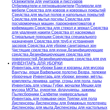
Освежители для унитазов и писсуаров
Отбеливатели и пятновыводители
Полироли для
мебели
Средства для ковров и ковровых покрытий
Средства для мытья полов и напольных покрытий
Средства для мытья посуды
Средства для
посудомоечных машин, пароконвектоматов и
кофемашин
Средства для стекол и зеркал
Средства
для удаления накипи
Средства от насекомых
Стиральные порошки
Cредства специального
назначения
Средства для труб и устранения
засоров
Средства для уборки санитарных зон
Чистящие средства для кухни
Дезинфицирующие
средства
Дезинфицирующие средства для
поверхностей
Дезинфицирующие средства для рук
ИНВЕНТАРЬ ДЛЯ УБОРКИ
Инвентарь для уборки
Баки и корзины для мусора
Вантузы, ерши
Вафельное полотно
Ведра, тележки
уборочные
Инвентарь для уборки: веники, мётлы,
комплекты ленивка, щетки, сгоны для пола, пады
Инвентарь для улицы
Губки, мочалки
Мешки для
мусора
МОПы, рукоятки, флаундеры, зажимы
Пылесборники
Салфетки универсальные
Инвентарь для помывки окон
Тряпки для пола
Диспенсеры
Диспенсеры для бумажных полотенец
Диспенсеры для мыла
Диспенсеры для настольных