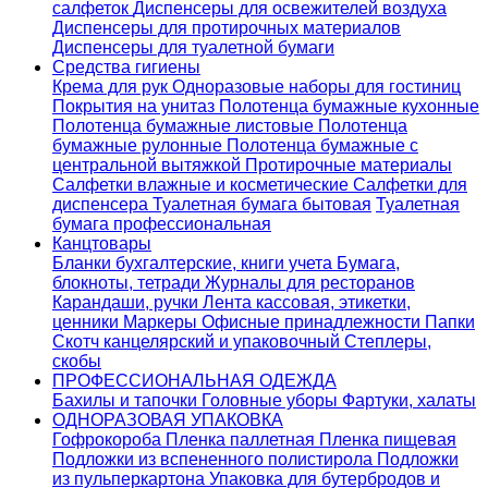
салфеток
Диспенсеры для освежителей воздуха
Диспенсеры для протирочных материалов
Диспенсеры для туалетной бумаги
Средства гигиены
Крема для рук
Одноразовые наборы для гостиниц
Покрытия на унитаз
Полотенца бумажные кухонные
Полотенца бумажные листовые
Полотенца
бумажные рулонные
Полотенца бумажные с
центральной вытяжкой
Протирочные материалы
Салфетки влажные и косметические
Салфетки для
диспенсера
Туалетная бумага бытовая
Туалетная
бумага профессиональная
Канцтовары
Бланки бухгалтерские, книги учета
Бумага,
блокноты, тетради
Журналы для ресторанов
Карандаши, ручки
Лента кассовая, этикетки,
ценники
Маркеры
Офисные принадлежности
Папки
Скотч канцелярский и упаковочный
Степлеры,
скобы
ПРОФЕССИОНАЛЬНАЯ ОДЕЖДА
Бахилы и тапочки
Головные уборы
Фартуки, халаты
ОДНОРАЗОВАЯ УПАКОВКА
Гофрокороба
Пленка паллетная
Пленка пищевая
Подложки из вспененного полистирола
Подложки
из пульперкартона
Упаковка для бутербродов и