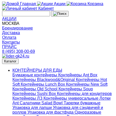
Главная
Акции
Корзина
Кабинет
АКЦИИ
МОСКВА
Брендирование
Доставка
Оплата
Контакты
ПРАЙС
8 (495) 308-00-69
Каталог
КОНТЕЙНЕРЫ ДЛЯ ЕДЫ
Бумажные контейнеры
Контейнеры Ant Box
Контейнеры Blackwood&Original
Контейнеры Hot
Soft
Контейнеры Lunch Box
Контейнеры New Soft
Контейнеры Old School
Контейнеры Soup
Контейнеры Sushi Box
Контейнеры для кондитеров
Контейнеры ЛЗ
Контейнеры универсальные
Лотки
Ant
Салатники Salad Bowl
Тарелки бумажные
Упаковка для лапши
Упаковка для сэндвичей и
роллов
Упаковка для фастфуда
Одноразовые