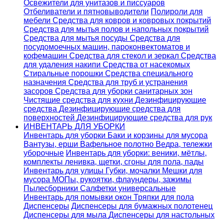
Освежители для унитазов и писсуаров
Отбеливатели и пятновыводители
Полироли для
мебели
Средства для ковров и ковровых покрытий
Средства для мытья полов и напольных покрытий
Средства для мытья посуды
Средства для
посудомоечных машин, пароконвектоматов и
кофемашин
Средства для стекол и зеркал
Средства
для удаления накипи
Средства от насекомых
Стиральные порошки
Cредства специального
назначения
Средства для труб и устранения
засоров
Средства для уборки санитарных зон
Чистящие средства для кухни
Дезинфицирующие
средства
Дезинфицирующие средства для
поверхностей
Дезинфицирующие средства для рук
ИНВЕНТАРЬ ДЛЯ УБОРКИ
Инвентарь для уборки
Баки и корзины для мусора
Вантузы, ерши
Вафельное полотно
Ведра, тележки
уборочные
Инвентарь для уборки: веники, мётлы,
комплекты ленивка, щетки, сгоны для пола, пады
Инвентарь для улицы
Губки, мочалки
Мешки для
мусора
МОПы, рукоятки, флаундеры, зажимы
Пылесборники
Салфетки универсальные
Инвентарь для помывки окон
Тряпки для пола
Диспенсеры
Диспенсеры для бумажных полотенец
Диспенсеры для мыла
Диспенсеры для настольных