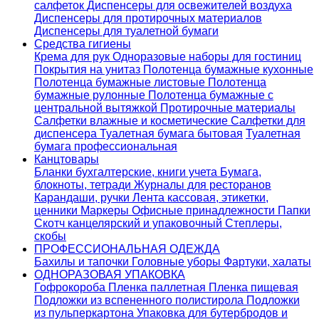
салфеток
Диспенсеры для освежителей воздуха
Диспенсеры для протирочных материалов
Диспенсеры для туалетной бумаги
Средства гигиены
Крема для рук
Одноразовые наборы для гостиниц
Покрытия на унитаз
Полотенца бумажные кухонные
Полотенца бумажные листовые
Полотенца
бумажные рулонные
Полотенца бумажные с
центральной вытяжкой
Протирочные материалы
Салфетки влажные и косметические
Салфетки для
диспенсера
Туалетная бумага бытовая
Туалетная
бумага профессиональная
Канцтовары
Бланки бухгалтерские, книги учета
Бумага,
блокноты, тетради
Журналы для ресторанов
Карандаши, ручки
Лента кассовая, этикетки,
ценники
Маркеры
Офисные принадлежности
Папки
Скотч канцелярский и упаковочный
Степлеры,
скобы
ПРОФЕССИОНАЛЬНАЯ ОДЕЖДА
Бахилы и тапочки
Головные уборы
Фартуки, халаты
ОДНОРАЗОВАЯ УПАКОВКА
Гофрокороба
Пленка паллетная
Пленка пищевая
Подложки из вспененного полистирола
Подложки
из пульперкартона
Упаковка для бутербродов и