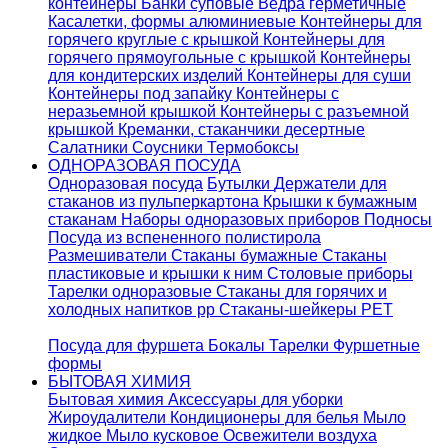
контейнеры
Банки суповые
Ведра герметичные
Касалетки, формы алюминиевые
Контейнеры для
горячего круглые с крышкой
Контейнеры для
горячего прямоугольные с крышкой
Контейнеры
для кондитерских изделий
Контейнеры для суши
Контейнеры под запайку
Контейнеры с
неразьемной крышкой
Контейнеры с разъемной
крышкой
Креманки, стаканчики десертные
Салатники
Соусники
Термобоксы
ОДНОРАЗОВАЯ ПОСУДА
Одноразовая посуда
Бутылки
Держатели для
стаканов из пульперкартона
Крышки к бумажным
стаканам
Наборы одноразовых приборов
Подносы
Посуда из вспененного полистирола
Размешиватели
Стаканы бумажные
Стаканы
пластиковые и крышки к ним
Столовые приборы
Тарелки одноразовые
Стаканы для горячих и
холодных напитков pp
Стаканы-шейкеры PET
Посуда для фуршета
Бокалы
Тарелки
Фуршетные
формы
БЫТОВАЯ ХИМИЯ
Бытовая химия
Аксессуары для уборки
Жироудалители
Кондиционеры для белья
Мыло
жидкое
Мыло кусковое
Освежители воздуха