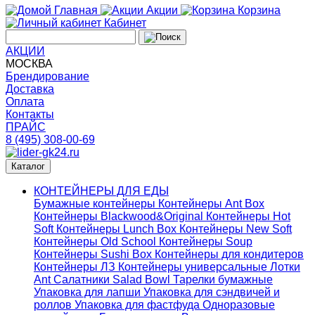
Главная
Акции
Корзина
Кабинет
АКЦИИ
МОСКВА
Брендирование
Доставка
Оплата
Контакты
ПРАЙС
8 (495) 308-00-69
Каталог
КОНТЕЙНЕРЫ ДЛЯ ЕДЫ
Бумажные контейнеры
Контейнеры Ant Box
Контейнеры Blackwood&Original
Контейнеры Hot
Soft
Контейнеры Lunch Box
Контейнеры New Soft
Контейнеры Old School
Контейнеры Soup
Контейнеры Sushi Box
Контейнеры для кондитеров
Контейнеры ЛЗ
Контейнеры универсальные
Лотки
Ant
Салатники Salad Bowl
Тарелки бумажные
Упаковка для лапши
Упаковка для сэндвичей и
роллов
Упаковка для фастфуда
Одноразовые