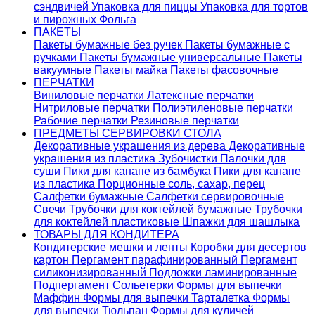
сэндвичей
Упаковка для пиццы
Упаковка для тортов
и пирожных
Фольга
ПАКЕТЫ
Пакеты бумажные без ручек
Пакеты бумажные с
ручками
Пакеты бумажные универсальные
Пакеты
вакуумные
Пакеты майка
Пакеты фасовочные
ПЕРЧАТКИ
Виниловые перчатки
Латексные перчатки
Нитриловые перчатки
Полиэтиленовые перчатки
Рабочие перчатки
Резиновые перчатки
ПРЕДМЕТЫ СЕРВИРОВКИ СТОЛА
Декоративные украшения из дерева
Декоративные
украшения из пластика
Зубочистки
Палочки для
суши
Пики для канапе из бамбука
Пики для канапе
из пластика
Порционные соль, сахар, перец
Салфетки бумажные
Салфетки сервировочные
Свечи
Трубочки для коктейлей бумажные
Трубочки
для коктейлей пластиковые
Шпажки для шашлыка
ТОВАРЫ ДЛЯ КОНДИТЕРА
Кондитерские мешки и ленты
Коробки для десертов
картон
Пергамент парафинированный
Пергамент
силиконизированный
Подложки ламинированные
Подпергамент
Сольетерки
Формы для выпечки
Маффин
Формы для выпечки Тарталетка
Формы
для выпечки Тюльпан
Формы для куличей