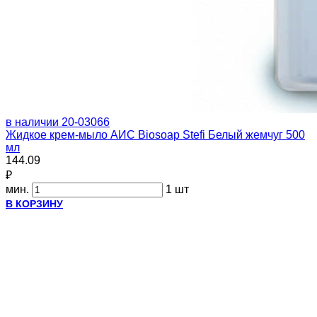
в наличии
20-03066
Жидкое крем-мыло АИС Biosoap Stefi Белый жемчуг 500
мл
144.09
₽
мин.
1 шт
В КОРЗИНУ