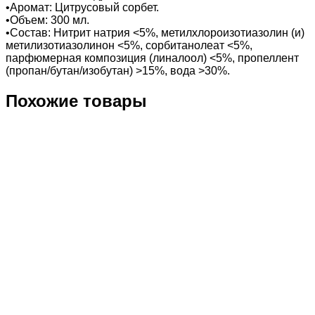
•Аромат: Цитрусовый сорбет.
•Объем: 300 мл.
•Состав: Нитрит натрия <5%, метилхлороизотиазолин (и)
метилизотиазолинон <5%, сорбитанолеат <5%,
парфюмерная композиция (линалоол) <5%, пропеллент
(пропан/бутан/изобутан) >15%, вода >30%.
Похожие товары