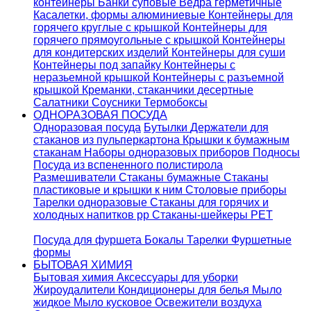
контейнеры
Банки суповые
Ведра герметичные
Касалетки, формы алюминиевые
Контейнеры для
горячего круглые с крышкой
Контейнеры для
горячего прямоугольные с крышкой
Контейнеры
для кондитерских изделий
Контейнеры для суши
Контейнеры под запайку
Контейнеры с
неразьемной крышкой
Контейнеры с разъемной
крышкой
Креманки, стаканчики десертные
Салатники
Соусники
Термобоксы
ОДНОРАЗОВАЯ ПОСУДА
Одноразовая посуда
Бутылки
Держатели для
стаканов из пульперкартона
Крышки к бумажным
стаканам
Наборы одноразовых приборов
Подносы
Посуда из вспененного полистирола
Размешиватели
Стаканы бумажные
Стаканы
пластиковые и крышки к ним
Столовые приборы
Тарелки одноразовые
Стаканы для горячих и
холодных напитков pp
Стаканы-шейкеры PET
Посуда для фуршета
Бокалы
Тарелки
Фуршетные
формы
БЫТОВАЯ ХИМИЯ
Бытовая химия
Аксессуары для уборки
Жироудалители
Кондиционеры для белья
Мыло
жидкое
Мыло кусковое
Освежители воздуха