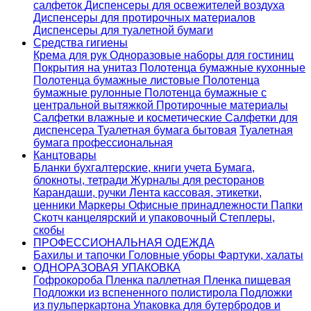
салфеток
Диспенсеры для освежителей воздуха
Диспенсеры для протирочных материалов
Диспенсеры для туалетной бумаги
Средства гигиены
Крема для рук
Одноразовые наборы для гостиниц
Покрытия на унитаз
Полотенца бумажные кухонные
Полотенца бумажные листовые
Полотенца
бумажные рулонные
Полотенца бумажные с
центральной вытяжкой
Протирочные материалы
Салфетки влажные и косметические
Салфетки для
диспенсера
Туалетная бумага бытовая
Туалетная
бумага профессиональная
Канцтовары
Бланки бухгалтерские, книги учета
Бумага,
блокноты, тетради
Журналы для ресторанов
Карандаши, ручки
Лента кассовая, этикетки,
ценники
Маркеры
Офисные принадлежности
Папки
Скотч канцелярский и упаковочный
Степлеры,
скобы
ПРОФЕССИОНАЛЬНАЯ ОДЕЖДА
Бахилы и тапочки
Головные уборы
Фартуки, халаты
ОДНОРАЗОВАЯ УПАКОВКА
Гофрокороба
Пленка паллетная
Пленка пищевая
Подложки из вспененного полистирола
Подложки
из пульперкартона
Упаковка для бутербродов и