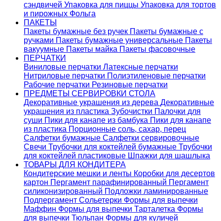
сэндвичей
Упаковка для пиццы
Упаковка для тортов
и пирожных
Фольга
ПАКЕТЫ
Пакеты бумажные без ручек
Пакеты бумажные с
ручками
Пакеты бумажные универсальные
Пакеты
вакуумные
Пакеты майка
Пакеты фасовочные
ПЕРЧАТКИ
Виниловые перчатки
Латексные перчатки
Нитриловые перчатки
Полиэтиленовые перчатки
Рабочие перчатки
Резиновые перчатки
ПРЕДМЕТЫ СЕРВИРОВКИ СТОЛА
Декоративные украшения из дерева
Декоративные
украшения из пластика
Зубочистки
Палочки для
суши
Пики для канапе из бамбука
Пики для канапе
из пластика
Порционные соль, сахар, перец
Салфетки бумажные
Салфетки сервировочные
Свечи
Трубочки для коктейлей бумажные
Трубочки
для коктейлей пластиковые
Шпажки для шашлыка
ТОВАРЫ ДЛЯ КОНДИТЕРА
Кондитерские мешки и ленты
Коробки для десертов
картон
Пергамент парафинированный
Пергамент
силиконизированный
Подложки ламинированные
Подпергамент
Сольетерки
Формы для выпечки
Маффин
Формы для выпечки Тарталетка
Формы
для выпечки Тюльпан
Формы для куличей