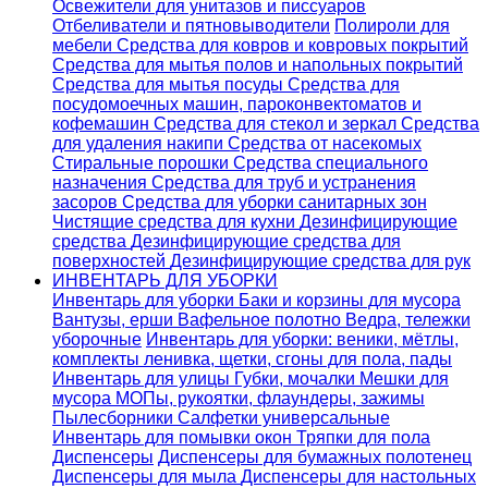
Освежители для унитазов и писсуаров
Отбеливатели и пятновыводители
Полироли для
мебели
Средства для ковров и ковровых покрытий
Средства для мытья полов и напольных покрытий
Средства для мытья посуды
Средства для
посудомоечных машин, пароконвектоматов и
кофемашин
Средства для стекол и зеркал
Средства
для удаления накипи
Средства от насекомых
Стиральные порошки
Cредства специального
назначения
Средства для труб и устранения
засоров
Средства для уборки санитарных зон
Чистящие средства для кухни
Дезинфицирующие
средства
Дезинфицирующие средства для
поверхностей
Дезинфицирующие средства для рук
ИНВЕНТАРЬ ДЛЯ УБОРКИ
Инвентарь для уборки
Баки и корзины для мусора
Вантузы, ерши
Вафельное полотно
Ведра, тележки
уборочные
Инвентарь для уборки: веники, мётлы,
комплекты ленивка, щетки, сгоны для пола, пады
Инвентарь для улицы
Губки, мочалки
Мешки для
мусора
МОПы, рукоятки, флаундеры, зажимы
Пылесборники
Салфетки универсальные
Инвентарь для помывки окон
Тряпки для пола
Диспенсеры
Диспенсеры для бумажных полотенец
Диспенсеры для мыла
Диспенсеры для настольных