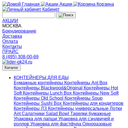
Главная
Акции
Корзина
Кабинет
АКЦИИ
МОСКВА
Брендирование
Доставка
Оплата
Контакты
ПРАЙС
8 (495) 308-00-69
Каталог
КОНТЕЙНЕРЫ ДЛЯ ЕДЫ
Бумажные контейнеры
Контейнеры Ant Box
Контейнеры Blackwood&Original
Контейнеры Hot
Soft
Контейнеры Lunch Box
Контейнеры New Soft
Контейнеры Old School
Контейнеры Soup
Контейнеры Sushi Box
Контейнеры для кондитеров
Контейнеры ЛЗ
Контейнеры универсальные
Лотки
Ant
Салатники Salad Bowl
Тарелки бумажные
Упаковка для лапши
Упаковка для сэндвичей и
роллов
Упаковка для фастфуда
Одноразовые