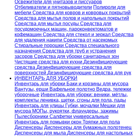
Освежители для унитазов и писсуаров
Отбеливатели и пятновыводители
Полироли для
мебели
Средства для ковров и ковровых покрытий
Средства для мытья полов и напольных покрытий
Средства для мытья посуды
Средства для
посудомоечных машин, пароконвектоматов и
кофемашин
Средства для стекол и зеркал
Средства
для удаления накипи
Средства от насекомых
Стиральные порошки
Cредства специального
назначения
Средства для труб и устранения
засоров
Средства для уборки санитарных зон
Чистящие средства для кухни
Дезинфицирующие
средства
Дезинфицирующие средства для
поверхностей
Дезинфицирующие средства для рук
ИНВЕНТАРЬ ДЛЯ УБОРКИ
Инвентарь для уборки
Баки и корзины для мусора
Вантузы, ерши
Вафельное полотно
Ведра, тележки
уборочные
Инвентарь для уборки: веники, мётлы,
комплекты ленивка, щетки, сгоны для пола, пады
Инвентарь для улицы
Губки, мочалки
Мешки для
мусора
МОПы, рукоятки, флаундеры, зажимы
Пылесборники
Салфетки универсальные
Инвентарь для помывки окон
Тряпки для пола
Диспенсеры
Диспенсеры для бумажных полотенец
Диспенсеры для мыла
Диспенсеры для настольных