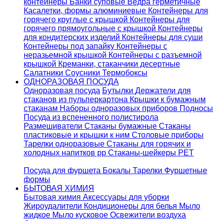
контейнеры
Банки суповые
Ведра герметичные
Касалетки, формы алюминиевые
Контейнеры для
горячего круглые с крышкой
Контейнеры для
горячего прямоугольные с крышкой
Контейнеры
для кондитерских изделий
Контейнеры для суши
Контейнеры под запайку
Контейнеры с
неразьемной крышкой
Контейнеры с разъемной
крышкой
Креманки, стаканчики десертные
Салатники
Соусники
Термобоксы
ОДНОРАЗОВАЯ ПОСУДА
Одноразовая посуда
Бутылки
Держатели для
стаканов из пульперкартона
Крышки к бумажным
стаканам
Наборы одноразовых приборов
Подносы
Посуда из вспененного полистирола
Размешиватели
Стаканы бумажные
Стаканы
пластиковые и крышки к ним
Столовые приборы
Тарелки одноразовые
Стаканы для горячих и
холодных напитков pp
Стаканы-шейкеры PET
Посуда для фуршета
Бокалы
Тарелки
Фуршетные
формы
БЫТОВАЯ ХИМИЯ
Бытовая химия
Аксессуары для уборки
Жироудалители
Кондиционеры для белья
Мыло
жидкое
Мыло кусковое
Освежители воздуха