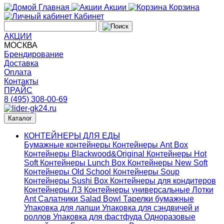
Главная
Акции
Корзина
Кабинет
АКЦИИ
МОСКВА
Брендирование
Доставка
Оплата
Контакты
ПРАЙС
8 (495) 308-00-69
Каталог
КОНТЕЙНЕРЫ ДЛЯ ЕДЫ
Бумажные контейнеры
Контейнеры Ant Box
Контейнеры Blackwood&Original
Контейнеры Hot
Soft
Контейнеры Lunch Box
Контейнеры New Soft
Контейнеры Old School
Контейнеры Soup
Контейнеры Sushi Box
Контейнеры для кондитеров
Контейнеры ЛЗ
Контейнеры универсальные
Лотки
Ant
Салатники Salad Bowl
Тарелки бумажные
Упаковка для лапши
Упаковка для сэндвичей и
роллов
Упаковка для фастфуда
Одноразовые