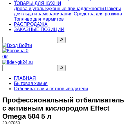
ТОВАРЫ ДЛЯ КУХНИ
Дрова и уголь
Кухонные принадлежности
Пакеты
для льда и замораживания
Средства для розжига
Топливо для мармитов
РАСПРОДАЖА
ЗАКАЗНЫЕ ПОЗИЦИИ
🔎︎
Войти
0
0₽
🔎︎
ГЛАВНАЯ
Бытовая химия
Отбеливатели и пятновыводители
Профессиональный отбеливатель
с активным кислородом Effect
Omega 504 5 л
20-07050