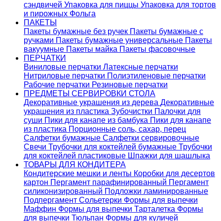
сэндвичей
Упаковка для пиццы
Упаковка для тортов
и пирожных
Фольга
ПАКЕТЫ
Пакеты бумажные без ручек
Пакеты бумажные с
ручками
Пакеты бумажные универсальные
Пакеты
вакуумные
Пакеты майка
Пакеты фасовочные
ПЕРЧАТКИ
Виниловые перчатки
Латексные перчатки
Нитриловые перчатки
Полиэтиленовые перчатки
Рабочие перчатки
Резиновые перчатки
ПРЕДМЕТЫ СЕРВИРОВКИ СТОЛА
Декоративные украшения из дерева
Декоративные
украшения из пластика
Зубочистки
Палочки для
суши
Пики для канапе из бамбука
Пики для канапе
из пластика
Порционные соль, сахар, перец
Салфетки бумажные
Салфетки сервировочные
Свечи
Трубочки для коктейлей бумажные
Трубочки
для коктейлей пластиковые
Шпажки для шашлыка
ТОВАРЫ ДЛЯ КОНДИТЕРА
Кондитерские мешки и ленты
Коробки для десертов
картон
Пергамент парафинированный
Пергамент
силиконизированный
Подложки ламинированные
Подпергамент
Сольетерки
Формы для выпечки
Маффин
Формы для выпечки Тарталетка
Формы
для выпечки Тюльпан
Формы для куличей