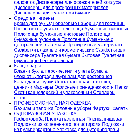
салфеток
Диспенсеры для освежителей воздуха
Диспенсеры для протирочных материалов
Диспенсеры для туалетной бумаги
Средства гигиены
Крема для рук
Одноразовые наборы для гостиниц
Покрытия на унитаз
Полотенца бумажные кухонные
Полотенца бумажные листовые
Полотенца
бумажные рулонные
Полотенца бумажные с
центральной вытяжкой
Протирочные материалы
Салфетки влажные и косметические
Салфетки для
диспенсера
Туалетная бумага бытовая
Туалетная
бумага профессиональная
Канцтовары
Бланки бухгалтерские, книги учета
Бумага,
блокноты, тетради
Журналы для ресторанов
Карандаши, ручки
Лента кассовая, этикетки,
ценники
Маркеры
Офисные принадлежности
Папки
Скотч канцелярский и упаковочный
Степлеры,
скобы
ПРОФЕССИОНАЛЬНАЯ ОДЕЖДА
Бахилы и тапочки
Головные уборы
Фартуки, халаты
ОДНОРАЗОВАЯ УПАКОВКА
Гофрокороба
Пленка паллетная
Пленка пищевая
Подложки из вспененного полистирола
Подложки
из пульперкартона
Упаковка для бутербродов и