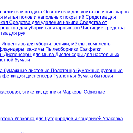
свежители воздуха
Освежители для унитазов и писсуаров
ля мытья полов и напольных покрытий
Средства для
ркал
Средства для удаления накипи
Средства от
редства для уборки санитарных зон
Чистящие средства
ва для рук
е
Инвентарь для уборки: веники, мётлы, комплекты
 флаундеры, зажимы
Пылесборники
Салфетки
ец
Диспенсеры для мыла
Диспенсеры для настольных
летной бумаги
а бумажные листовые
Полотенца бумажные рулонные
лфетки для диспенсера
Туалетная бумага бытовая
кассовая, этикетки, ценники
Маркеры
Офисные
артона
Упаковка для бутербродов и сэндвичей
Упаковка