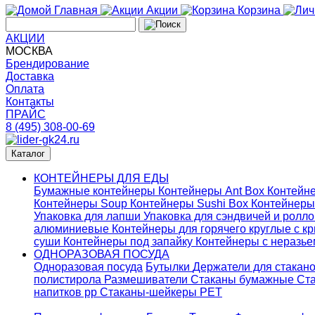
Главная
Акции
Корзина
АКЦИИ
МОСКВА
Брендирование
Доставка
Оплата
Контакты
ПРАЙС
8 (495) 308-00-69
Каталог
КОНТЕЙНЕРЫ ДЛЯ ЕДЫ
Бумажные контейнеры
Контейнеры Ant Box
Контейне
Контейнеры Soup
Контейнеры Sushi Box
Контейнеры
Упаковка для лапши
Упаковка для сэндвичей и ролл
алюминиевые
Контейнеры для горячего круглые с 
суши
Контейнеры под запайку
Контейнеры с неразь
ОДНОРАЗОВАЯ ПОСУДА
Одноразовая посуда
Бутылки
Держатели для стакан
полистирола
Размешиватели
Стаканы бумажные
Ста
напитков pp
Стаканы-шейкеры PET