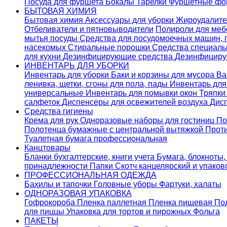
Посуда для фуршета
Бокалы
Тарелки
Фуршетные ф
БЫТОВАЯ ХИМИЯ
Бытовая химия
Аксессуары для уборки
Жироудалит
Отбеливатели и пятновыводители
Полироли для ме
мытья посуды
Средства для посудомоечных машин,
насекомых
Стиральные порошки
Cредства специаль
для кухни
Дезинфицирующие средства
Дезинфициру
ИНВЕНТАРЬ ДЛЯ УБОРКИ
Инвентарь для уборки
Баки и корзины для мусора
Ва
ленивка, щетки, сгоны для пола, пады
Инвентарь дл
универсальные
Инвентарь для помывки окон
Тряпки
салфеток
Диспенсеры для освежителей воздуха
Дис
Средства гигиены
Крема для рук
Одноразовые наборы для гостиниц
По
Полотенца бумажные с центральной вытяжкой
Прот
Туалетная бумага профессиональная
Канцтовары
Бланки бухгалтерские, книги учета
Бумага, блокноты,
принадлежности
Папки
Скотч канцелярский и упако
ПРОФЕССИОНАЛЬНАЯ ОДЕЖДА
Бахилы и тапочки
Головные уборы
Фартуки, халаты
ОДНОРАЗОВАЯ УПАКОВКА
Гофрокороба
Пленка паллетная
Пленка пищевая
По
для пиццы
Упаковка для тортов и пирожных
Фольга
ПАКЕТЫ