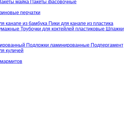
Пакеты майка
Пакеты фасовочные
зиновые перчатки
ля канапе из бамбука
Пики для канапе из пластика
бумажные
Трубочки для коктейлей пластиковые
Шпажки
зированный
Подложки ламинированные
Подпергамент
ля куличей
 мармитов