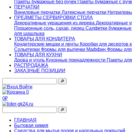
Пакеты бумажные без ручек
Пакеты бумажные с руч
ПЕРЧАТКИ
Виниловые перчатки
Латексные перчатки
Нитриловы
ПРЕДМЕТЫ СЕРВИРОВКИ СТОЛА
Декоративные украшения из дерева
Декоративные у
Порционные соль, сахар, перец
Салфетки бумажны
для шашлыка
ТОВАРЫ ДЛЯ КОНДИТЕРА
Кондитерские мешки и ленты
Коробки для десертов 
Сольетерки
Формы для выпечки Маффин
Формы для
ТОВАРЫ ДЛЯ КУХНИ
Дрова и уголь
Кухонные принадлежности
Пакеты для
РАСПРОДАЖА
ЗАКАЗНЫЕ ПОЗИЦИИ
🔎︎
Войти
0
0₽
🔎︎
ГЛАВНАЯ
Бытовая химия
Средства для мытья полов и напольных покрытий