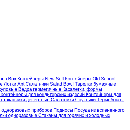
nch Box
Контейнеры New Soft
Контейнеры Old School
ые
Лотки Ant
Салатники Salad Bowl
Тарелки бумажные
суповые
Ведра герметичные
Касалетки, формы
й
Контейнеры для кондитерских изделий
Контейнеры для
 стаканчики десертные
Салатники
Соусники
Термобоксы
 одноразовых приборов
Подносы
Посуда из вспененного
лки одноразовые
Стаканы для горячих и холодных