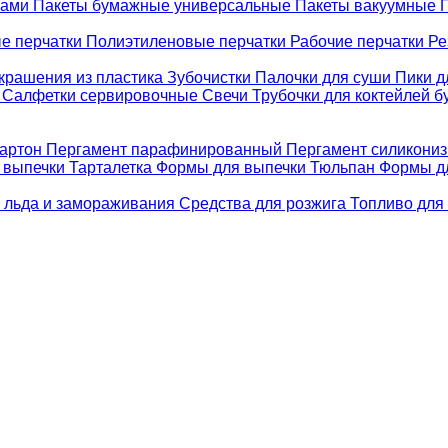
ками
Пакеты бумажные универсальные
Пакеты вакуумные
е перчатки
Полиэтиленовые перчатки
Рабочие перчатки
Ре
крашения из пластика
Зубочистки
Палочки для суши
Пики д
е
Салфетки сервировочные
Свечи
Трубочки для коктейлей 
картон
Пергамент парафинированный
Пергамент силикони
 выпечки Тарталетка
Формы для выпечки Тюльпан
Формы д
 льда и замораживания
Средства для розжига
Топливо для