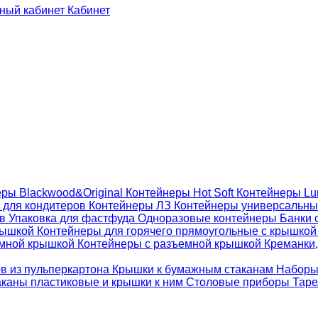
Кабинет
ры Blackwood&Original
Контейнеры Hot Soft
Контейнеры Lu
 для кондитеров
Контейнеры ЛЗ
Контейнеры универсальн
ов
Упаковка для фастфуда
Одноразовые контейнеры
Банки 
крышкой
Контейнеры для горячего прямоугольные с крышко
емной крышкой
Контейнеры с разъемной крышкой
Креманки,
ов из пульперкартона
Крышки к бумажным стаканам
Наборы
каны пластиковые и крышки к ним
Столовые приборы
Таре