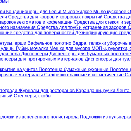
ормы
ели
Кондиционеры для белья
Мыло жидкое
Мыло кусковое
О
бели
Средства для ковров и ковровых покрытий
Средства д
 пароконвектоматов и кофемашин
Средства для стекол и зе
ного назначения
Средства для труб и устранения засоров
С
ющие средства для поверхностей
Дезинфицирующие средст
нтузы, ерши
Вафельное полотно
Ведра, тележки уборочны
я улицы
Губки, мочалки
Мешки для мусора
МОПы, рукоятки,
 для пола
Диспенсеры
Диспенсеры для бумажных полотен
пенсеры для протирочных материалов
Диспенсеры для туа
крытия на унитаз
Полотенца бумажные кухонные
Полотенц
ирочные материалы
Салфетки влажные и косметические
Са
 тетради
Журналы для ресторанов
Карандаши, ручки
Лента 
вочный
Степлеры, скобы
дложки из вспененного полистирола
Подложки из пульперк