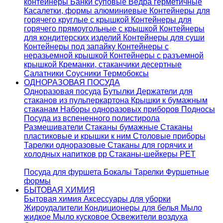
контейнеры
Банки суповые
Ведра герметичные
Касалетки, формы алюминиевые
Контейнеры для
горячего круглые с крышкой
Контейнеры для
горячего прямоугольные с крышкой
Контейнеры
для кондитерских изделий
Контейнеры для суши
Контейнеры под запайку
Контейнеры с
неразьемной крышкой
Контейнеры с разъемной
крышкой
Креманки, стаканчики десертные
Салатники
Соусники
Термобоксы
ОДНОРАЗОВАЯ ПОСУДА
Одноразовая посуда
Бутылки
Держатели для
стаканов из пульперкартона
Крышки к бумажным
стаканам
Наборы одноразовых приборов
Подносы
Посуда из вспененного полистирола
Размешиватели
Стаканы бумажные
Стаканы
пластиковые и крышки к ним
Столовые приборы
Тарелки одноразовые
Стаканы для горячих и
холодных напитков pp
Стаканы-шейкеры PET
Посуда для фуршета
Бокалы
Тарелки
Фуршетные
формы
БЫТОВАЯ ХИМИЯ
Бытовая химия
Аксессуары для уборки
Жироудалители
Кондиционеры для белья
Мыло
жидкое
Мыло кусковое
Освежители воздуха