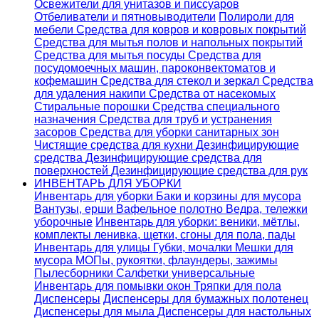
Освежители для унитазов и писсуаров
Отбеливатели и пятновыводители
Полироли для
мебели
Средства для ковров и ковровых покрытий
Средства для мытья полов и напольных покрытий
Средства для мытья посуды
Средства для
посудомоечных машин, пароконвектоматов и
кофемашин
Средства для стекол и зеркал
Средства
для удаления накипи
Средства от насекомых
Стиральные порошки
Cредства специального
назначения
Средства для труб и устранения
засоров
Средства для уборки санитарных зон
Чистящие средства для кухни
Дезинфицирующие
средства
Дезинфицирующие средства для
поверхностей
Дезинфицирующие средства для рук
ИНВЕНТАРЬ ДЛЯ УБОРКИ
Инвентарь для уборки
Баки и корзины для мусора
Вантузы, ерши
Вафельное полотно
Ведра, тележки
уборочные
Инвентарь для уборки: веники, мётлы,
комплекты ленивка, щетки, сгоны для пола, пады
Инвентарь для улицы
Губки, мочалки
Мешки для
мусора
МОПы, рукоятки, флаундеры, зажимы
Пылесборники
Салфетки универсальные
Инвентарь для помывки окон
Тряпки для пола
Диспенсеры
Диспенсеры для бумажных полотенец
Диспенсеры для мыла
Диспенсеры для настольных