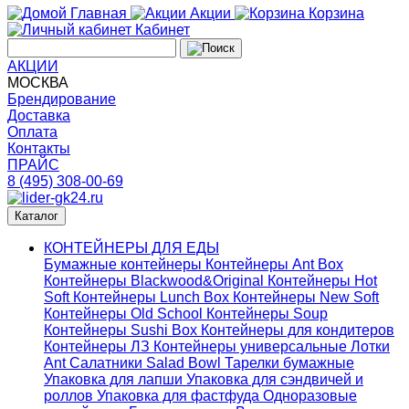
Главная
Акции
Корзина
Кабинет
АКЦИИ
МОСКВА
Брендирование
Доставка
Оплата
Контакты
ПРАЙС
8 (495) 308-00-69
Каталог
КОНТЕЙНЕРЫ ДЛЯ ЕДЫ
Бумажные контейнеры
Контейнеры Ant Box
Контейнеры Blackwood&Original
Контейнеры Hot
Soft
Контейнеры Lunch Box
Контейнеры New Soft
Контейнеры Old School
Контейнеры Soup
Контейнеры Sushi Box
Контейнеры для кондитеров
Контейнеры ЛЗ
Контейнеры универсальные
Лотки
Ant
Салатники Salad Bowl
Тарелки бумажные
Упаковка для лапши
Упаковка для сэндвичей и
роллов
Упаковка для фастфуда
Одноразовые