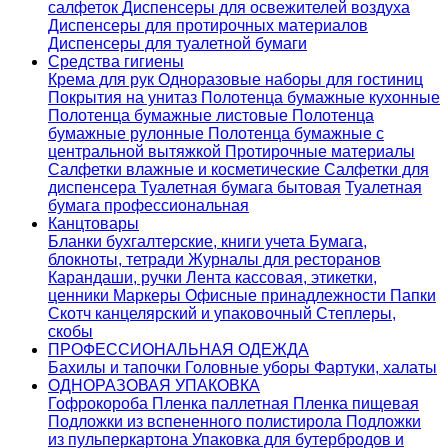
салфеток
Диспенсеры для освежителей воздуха
Диспенсеры для протирочных материалов
Диспенсеры для туалетной бумаги
Средства гигиены
Крема для рук
Одноразовые наборы для гостиниц
Покрытия на унитаз
Полотенца бумажные кухонные
Полотенца бумажные листовые
Полотенца
бумажные рулонные
Полотенца бумажные с
центральной вытяжкой
Протирочные материалы
Салфетки влажные и косметические
Салфетки для
диспенсера
Туалетная бумага бытовая
Туалетная
бумага профессиональная
Канцтовары
Бланки бухгалтерские, книги учета
Бумага,
блокноты, тетради
Журналы для ресторанов
Карандаши, ручки
Лента кассовая, этикетки,
ценники
Маркеры
Офисные принадлежности
Папки
Скотч канцелярский и упаковочный
Степлеры,
скобы
ПРОФЕССИОНАЛЬНАЯ ОДЕЖДА
Бахилы и тапочки
Головные уборы
Фартуки, халаты
ОДНОРАЗОВАЯ УПАКОВКА
Гофрокороба
Пленка паллетная
Пленка пищевая
Подложки из вспененного полистирола
Подложки
из пульперкартона
Упаковка для бутербродов и