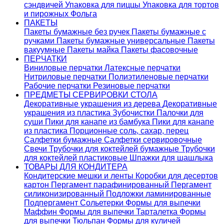
сэндвичей
Упаковка для пиццы
Упаковка для тортов
и пирожных
Фольга
ПАКЕТЫ
Пакеты бумажные без ручек
Пакеты бумажные с
ручками
Пакеты бумажные универсальные
Пакеты
вакуумные
Пакеты майка
Пакеты фасовочные
ПЕРЧАТКИ
Виниловые перчатки
Латексные перчатки
Нитриловые перчатки
Полиэтиленовые перчатки
Рабочие перчатки
Резиновые перчатки
ПРЕДМЕТЫ СЕРВИРОВКИ СТОЛА
Декоративные украшения из дерева
Декоративные
украшения из пластика
Зубочистки
Палочки для
суши
Пики для канапе из бамбука
Пики для канапе
из пластика
Порционные соль, сахар, перец
Салфетки бумажные
Салфетки сервировочные
Свечи
Трубочки для коктейлей бумажные
Трубочки
для коктейлей пластиковые
Шпажки для шашлыка
ТОВАРЫ ДЛЯ КОНДИТЕРА
Кондитерские мешки и ленты
Коробки для десертов
картон
Пергамент парафинированный
Пергамент
силиконизированный
Подложки ламинированные
Подпергамент
Сольетерки
Формы для выпечки
Маффин
Формы для выпечки Тарталетка
Формы
для выпечки Тюльпан
Формы для куличей