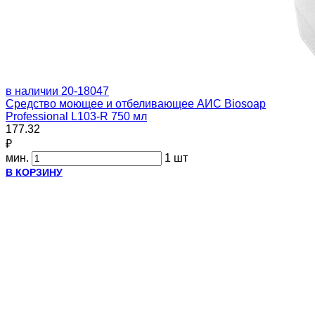
в наличии
20-18047
Средство моющее и отбеливающее АИС Biosoap
Professional L103-R 750 мл
177.32
₽
мин.
1 шт
В КОРЗИНУ