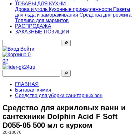
ТОВАРЫ ДЛЯ КУХНИ
Дрова и уголь
Кухонные принадлежности
Пакеты
для льда и замораживания
Средства для розжига
Топливо для мармитов
РАСПРОДАЖА
ЗАКАЗНЫЕ ПОЗИЦИИ
🔎︎
Войти
0
0₽
🔎︎
ГЛАВНАЯ
Бытовая химия
Средства для уборки санитарных зон
Средство для акриловых ванн и
сантехники Dolphin Acid F Soft
D055-05 500 мл с курком
20-18076