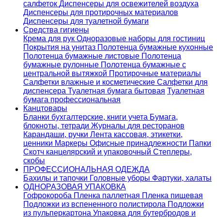
салфеток
Диспенсеры для освежителей воздуха
Диспенсеры для протирочных материалов
Диспенсеры для туалетной бумаги
Средства гигиены
Крема для рук
Одноразовые наборы для гостиниц
Покрытия на унитаз
Полотенца бумажные кухонные
Полотенца бумажные листовые
Полотенца
бумажные рулонные
Полотенца бумажные с
центральной вытяжкой
Протирочные материалы
Салфетки влажные и косметические
Салфетки для
диспенсера
Туалетная бумага бытовая
Туалетная
бумага профессиональная
Канцтовары
Бланки бухгалтерские, книги учета
Бумага,
блокноты, тетради
Журналы для ресторанов
Карандаши, ручки
Лента кассовая, этикетки,
ценники
Маркеры
Офисные принадлежности
Папки
Скотч канцелярский и упаковочный
Степлеры,
скобы
ПРОФЕССИОНАЛЬНАЯ ОДЕЖДА
Бахилы и тапочки
Головные уборы
Фартуки, халаты
ОДНОРАЗОВАЯ УПАКОВКА
Гофрокороба
Пленка паллетная
Пленка пищевая
Подложки из вспененного полистирола
Подложки
из пульперкартона
Упаковка для бутербродов и