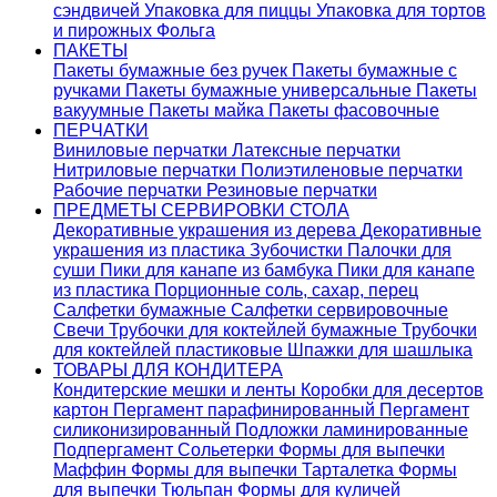
сэндвичей
Упаковка для пиццы
Упаковка для тортов
и пирожных
Фольга
ПАКЕТЫ
Пакеты бумажные без ручек
Пакеты бумажные с
ручками
Пакеты бумажные универсальные
Пакеты
вакуумные
Пакеты майка
Пакеты фасовочные
ПЕРЧАТКИ
Виниловые перчатки
Латексные перчатки
Нитриловые перчатки
Полиэтиленовые перчатки
Рабочие перчатки
Резиновые перчатки
ПРЕДМЕТЫ СЕРВИРОВКИ СТОЛА
Декоративные украшения из дерева
Декоративные
украшения из пластика
Зубочистки
Палочки для
суши
Пики для канапе из бамбука
Пики для канапе
из пластика
Порционные соль, сахар, перец
Салфетки бумажные
Салфетки сервировочные
Свечи
Трубочки для коктейлей бумажные
Трубочки
для коктейлей пластиковые
Шпажки для шашлыка
ТОВАРЫ ДЛЯ КОНДИТЕРА
Кондитерские мешки и ленты
Коробки для десертов
картон
Пергамент парафинированный
Пергамент
силиконизированный
Подложки ламинированные
Подпергамент
Сольетерки
Формы для выпечки
Маффин
Формы для выпечки Тарталетка
Формы
для выпечки Тюльпан
Формы для куличей