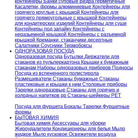
контейнеры
Банки суповые
Ведра герметичные
Касалетки, формы алюминиевые
Контейнеры для
горячего круглые с крышкой
Контейнеры для
горячего прямоугольные с крышкой
Контейнеры
для кондитерских изделий
Контейнеры для суши
Контейнеры под запайку
Контейнеры с
неразьемной крышкой
Контейнеры с разъемной
крышкой
Креманки, стаканчики десертные
Салатники
Соусники
Термобоксы
ОДНОРАЗОВАЯ ПОСУДА
Одноразовая посуда
Бутылки
Держатели для
стаканов из пульперкартона
Крышки к бумажным
стаканам
Наборы одноразовых приборов
Подносы
Посуда из вспененного полистирола
Размешиватели
Стаканы бумажные
Стаканы
пластиковые и крышки к ним
Столовые приборы
Тарелки одноразовые
Стаканы для горячих и
холодных напитков pp
Стаканы-шейкеры PET
Посуда для фуршета
Бокалы
Тарелки
Фуршетные
формы
БЫТОВАЯ ХИМИЯ
Бытовая химия
Аксессуары для уборки
Жироудалители
Кондиционеры для белья
Мыло
жидкое
Мыло кусковое
Освежители воздуха