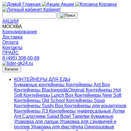
Главная
Акции
Корзина
Кабинет
АКЦИИ
МОСКВА
Брендирование
Доставка
Оплата
Контакты
ПРАЙС
8 (495) 308-00-69
Каталог
КОНТЕЙНЕРЫ ДЛЯ ЕДЫ
Бумажные контейнеры
Контейнеры Ant Box
Контейнеры Blackwood&Original
Контейнеры Hot
Soft
Контейнеры Lunch Box
Контейнеры New Soft
Контейнеры Old School
Контейнеры Soup
Контейнеры Sushi Box
Контейнеры для кондитеров
Контейнеры ЛЗ
Контейнеры универсальные
Лотки
Ant
Салатники Salad Bowl
Тарелки бумажные
Упаковка для лапши
Упаковка для сэндвичей и
роллов
Упаковка для фастфуда
Одноразовые