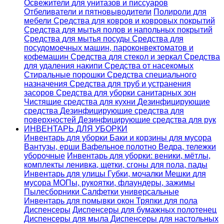
Освежители для унитазов и писсуаров
Отбеливатели и пятновыводители
Полироли для
мебели
Средства для ковров и ковровых покрытий
Средства для мытья полов и напольных покрытий
Средства для мытья посуды
Средства для
посудомоечных машин, пароконвектоматов и
кофемашин
Средства для стекол и зеркал
Средства
для удаления накипи
Средства от насекомых
Стиральные порошки
Cредства специального
назначения
Средства для труб и устранения
засоров
Средства для уборки санитарных зон
Чистящие средства для кухни
Дезинфицирующие
средства
Дезинфицирующие средства для
поверхностей
Дезинфицирующие средства для рук
ИНВЕНТАРЬ ДЛЯ УБОРКИ
Инвентарь для уборки
Баки и корзины для мусора
Вантузы, ерши
Вафельное полотно
Ведра, тележки
уборочные
Инвентарь для уборки: веники, мётлы,
комплекты ленивка, щетки, сгоны для пола, пады
Инвентарь для улицы
Губки, мочалки
Мешки для
мусора
МОПы, рукоятки, флаундеры, зажимы
Пылесборники
Салфетки универсальные
Инвентарь для помывки окон
Тряпки для пола
Диспенсеры
Диспенсеры для бумажных полотенец
Диспенсеры для мыла
Диспенсеры для настольных