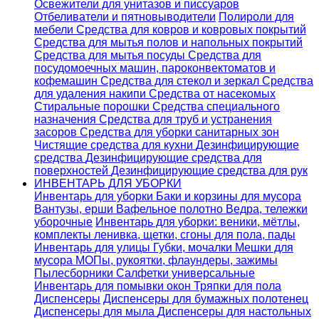
Освежители для унитазов и писсуаров
Отбеливатели и пятновыводители
Полироли для
мебели
Средства для ковров и ковровых покрытий
Средства для мытья полов и напольных покрытий
Средства для мытья посуды
Средства для
посудомоечных машин, пароконвектоматов и
кофемашин
Средства для стекол и зеркал
Средства
для удаления накипи
Средства от насекомых
Стиральные порошки
Cредства специального
назначения
Средства для труб и устранения
засоров
Средства для уборки санитарных зон
Чистящие средства для кухни
Дезинфицирующие
средства
Дезинфицирующие средства для
поверхностей
Дезинфицирующие средства для рук
ИНВЕНТАРЬ ДЛЯ УБОРКИ
Инвентарь для уборки
Баки и корзины для мусора
Вантузы, ерши
Вафельное полотно
Ведра, тележки
уборочные
Инвентарь для уборки: веники, мётлы,
комплекты ленивка, щетки, сгоны для пола, пады
Инвентарь для улицы
Губки, мочалки
Мешки для
мусора
МОПы, рукоятки, флаундеры, зажимы
Пылесборники
Салфетки универсальные
Инвентарь для помывки окон
Тряпки для пола
Диспенсеры
Диспенсеры для бумажных полотенец
Диспенсеры для мыла
Диспенсеры для настольных