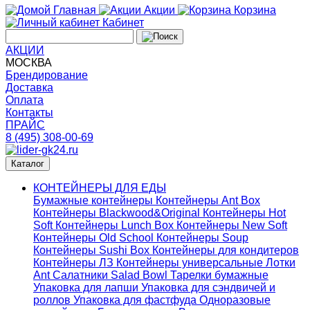
Главная
Акции
Корзина
Кабинет
АКЦИИ
МОСКВА
Брендирование
Доставка
Оплата
Контакты
ПРАЙС
8 (495) 308-00-69
Каталог
КОНТЕЙНЕРЫ ДЛЯ ЕДЫ
Бумажные контейнеры
Контейнеры Ant Box
Контейнеры Blackwood&Original
Контейнеры Hot
Soft
Контейнеры Lunch Box
Контейнеры New Soft
Контейнеры Old School
Контейнеры Soup
Контейнеры Sushi Box
Контейнеры для кондитеров
Контейнеры ЛЗ
Контейнеры универсальные
Лотки
Ant
Салатники Salad Bowl
Тарелки бумажные
Упаковка для лапши
Упаковка для сэндвичей и
роллов
Упаковка для фастфуда
Одноразовые