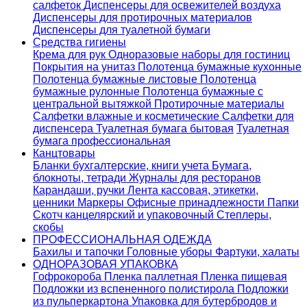
салфеток
Диспенсеры для освежителей воздуха
Диспенсеры для протирочных материалов
Диспенсеры для туалетной бумаги
Средства гигиены
Крема для рук
Одноразовые наборы для гостиниц
Покрытия на унитаз
Полотенца бумажные кухонные
Полотенца бумажные листовые
Полотенца
бумажные рулонные
Полотенца бумажные с
центральной вытяжкой
Протирочные материалы
Салфетки влажные и косметические
Салфетки для
диспенсера
Туалетная бумага бытовая
Туалетная
бумага профессиональная
Канцтовары
Бланки бухгалтерские, книги учета
Бумага,
блокноты, тетради
Журналы для ресторанов
Карандаши, ручки
Лента кассовая, этикетки,
ценники
Маркеры
Офисные принадлежности
Папки
Скотч канцелярский и упаковочный
Степлеры,
скобы
ПРОФЕССИОНАЛЬНАЯ ОДЕЖДА
Бахилы и тапочки
Головные уборы
Фартуки, халаты
ОДНОРАЗОВАЯ УПАКОВКА
Гофрокороба
Пленка паллетная
Пленка пищевая
Подложки из вспененного полистирола
Подложки
из пульперкартона
Упаковка для бутербродов и