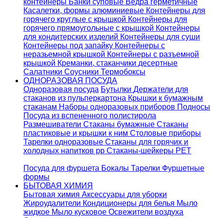
контейнеры
Банки суповые
Ведра герметичные
Касалетки, формы алюминиевые
Контейнеры для
горячего круглые с крышкой
Контейнеры для
горячего прямоугольные с крышкой
Контейнеры
для кондитерских изделий
Контейнеры для суши
Контейнеры под запайку
Контейнеры с
неразьемной крышкой
Контейнеры с разъемной
крышкой
Креманки, стаканчики десертные
Салатники
Соусники
Термобоксы
ОДНОРАЗОВАЯ ПОСУДА
Одноразовая посуда
Бутылки
Держатели для
стаканов из пульперкартона
Крышки к бумажным
стаканам
Наборы одноразовых приборов
Подносы
Посуда из вспененного полистирола
Размешиватели
Стаканы бумажные
Стаканы
пластиковые и крышки к ним
Столовые приборы
Тарелки одноразовые
Стаканы для горячих и
холодных напитков pp
Стаканы-шейкеры PET
Посуда для фуршета
Бокалы
Тарелки
Фуршетные
формы
БЫТОВАЯ ХИМИЯ
Бытовая химия
Аксессуары для уборки
Жироудалители
Кондиционеры для белья
Мыло
жидкое
Мыло кусковое
Освежители воздуха