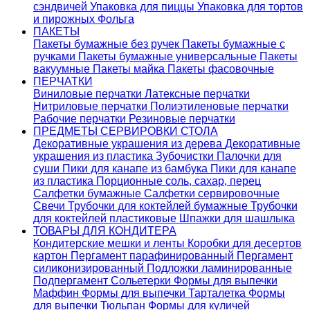
сэндвичей
Упаковка для пиццы
Упаковка для тортов
и пирожных
Фольга
ПАКЕТЫ
Пакеты бумажные без ручек
Пакеты бумажные с
ручками
Пакеты бумажные универсальные
Пакеты
вакуумные
Пакеты майка
Пакеты фасовочные
ПЕРЧАТКИ
Виниловые перчатки
Латексные перчатки
Нитриловые перчатки
Полиэтиленовые перчатки
Рабочие перчатки
Резиновые перчатки
ПРЕДМЕТЫ СЕРВИРОВКИ СТОЛА
Декоративные украшения из дерева
Декоративные
украшения из пластика
Зубочистки
Палочки для
суши
Пики для канапе из бамбука
Пики для канапе
из пластика
Порционные соль, сахар, перец
Салфетки бумажные
Салфетки сервировочные
Свечи
Трубочки для коктейлей бумажные
Трубочки
для коктейлей пластиковые
Шпажки для шашлыка
ТОВАРЫ ДЛЯ КОНДИТЕРА
Кондитерские мешки и ленты
Коробки для десертов
картон
Пергамент парафинированный
Пергамент
силиконизированный
Подложки ламинированные
Подпергамент
Сольетерки
Формы для выпечки
Маффин
Формы для выпечки Тарталетка
Формы
для выпечки Тюльпан
Формы для куличей