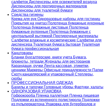
салфеток
Диспенсеры для освежителей воздуха
Диспенсеры для протирочных материалов
Диспенсеры для туалетной бумаги
Средства гигиены
Крема для рук
Одноразовые наборы для гостиниц
Покрытия на унитаз
Полотенца бумажные кухонные
Полотенца бумажные листовые
Полотенца
бумажные рулонные
Полотенца бумажные с
центральной вытяжкой
Протирочные материалы
Салфетки влажные и косметические
Салфетки для
диспенсера
Туалетная бумага бытовая
Туалетная
бумага профессиональная
Канцтовары
Бланки бухгалтерские, книги учета
Бумага,
блокноты, тетради
Журналы для ресторанов
Карандаши, ручки
Лента кассовая, этикетки,
ценники
Маркеры
Офисные принадлежности
Папки
Скотч канцелярский и упаковочный
Степлеры,
скобы
ПРОФЕССИОНАЛЬНАЯ ОДЕЖДА
Бахилы и тапочки
Головные уборы
Фартуки, халаты
ОДНОРАЗОВАЯ УПАКОВКА
Гофрокороба
Пленка паллетная
Пленка пищевая
Подложки из вспененного полистирола
Подложки
из пульперкартона
Упаковка для бутербродов и