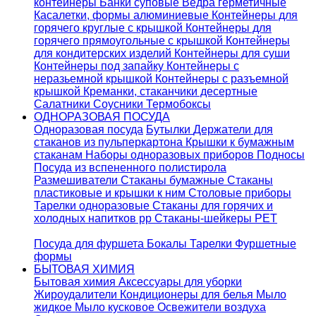
контейнеры
Банки суповые
Ведра герметичные
Касалетки, формы алюминиевые
Контейнеры для
горячего круглые с крышкой
Контейнеры для
горячего прямоугольные с крышкой
Контейнеры
для кондитерских изделий
Контейнеры для суши
Контейнеры под запайку
Контейнеры с
неразьемной крышкой
Контейнеры с разъемной
крышкой
Креманки, стаканчики десертные
Салатники
Соусники
Термобоксы
ОДНОРАЗОВАЯ ПОСУДА
Одноразовая посуда
Бутылки
Держатели для
стаканов из пульперкартона
Крышки к бумажным
стаканам
Наборы одноразовых приборов
Подносы
Посуда из вспененного полистирола
Размешиватели
Стаканы бумажные
Стаканы
пластиковые и крышки к ним
Столовые приборы
Тарелки одноразовые
Стаканы для горячих и
холодных напитков pp
Стаканы-шейкеры PET
Посуда для фуршета
Бокалы
Тарелки
Фуршетные
формы
БЫТОВАЯ ХИМИЯ
Бытовая химия
Аксессуары для уборки
Жироудалители
Кондиционеры для белья
Мыло
жидкое
Мыло кусковое
Освежители воздуха