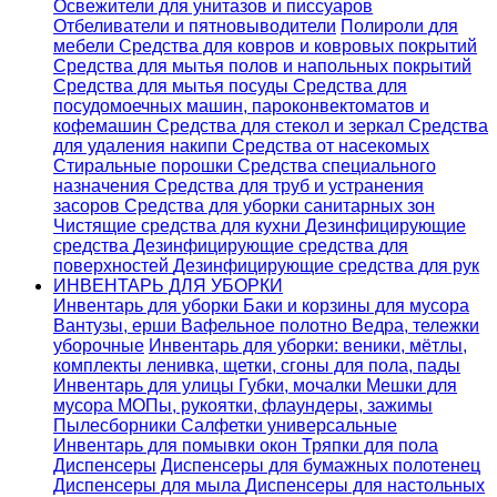
Освежители для унитазов и писсуаров
Отбеливатели и пятновыводители
Полироли для
мебели
Средства для ковров и ковровых покрытий
Средства для мытья полов и напольных покрытий
Средства для мытья посуды
Средства для
посудомоечных машин, пароконвектоматов и
кофемашин
Средства для стекол и зеркал
Средства
для удаления накипи
Средства от насекомых
Стиральные порошки
Cредства специального
назначения
Средства для труб и устранения
засоров
Средства для уборки санитарных зон
Чистящие средства для кухни
Дезинфицирующие
средства
Дезинфицирующие средства для
поверхностей
Дезинфицирующие средства для рук
ИНВЕНТАРЬ ДЛЯ УБОРКИ
Инвентарь для уборки
Баки и корзины для мусора
Вантузы, ерши
Вафельное полотно
Ведра, тележки
уборочные
Инвентарь для уборки: веники, мётлы,
комплекты ленивка, щетки, сгоны для пола, пады
Инвентарь для улицы
Губки, мочалки
Мешки для
мусора
МОПы, рукоятки, флаундеры, зажимы
Пылесборники
Салфетки универсальные
Инвентарь для помывки окон
Тряпки для пола
Диспенсеры
Диспенсеры для бумажных полотенец
Диспенсеры для мыла
Диспенсеры для настольных