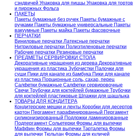
сэндвичей
Упаковка для пиццы
Упаковка для тортов
и пирожных
Фольга
ПАКЕТЫ
Пакеты бумажные без ручек
Пакеты бумажные с
ручками
Пакеты бумажные универсальные
Пакеты
вакуумные
Пакеты майка
Пакеты фасовочные
ПЕРЧАТКИ
Виниловые перчатки
Латексные перчатки
Нитриловые перчатки
Полиэтиленовые перчатки
Рабочие перчатки
Резиновые перчатки
ПРЕДМЕТЫ СЕРВИРОВКИ СТОЛА
Декоративные украшения из дерева
Декоративные
украшения из пластика
Зубочистки
Палочки для
суши
Пики для канапе из бамбука
Пики для канапе
из пластика
Порционные соль, сахар, перец
Салфетки бумажные
Салфетки сервировочные
Свечи
Трубочки для коктейлей бумажные
Трубочки
для коктейлей пластиковые
Шпажки для шашлыка
ТОВАРЫ ДЛЯ КОНДИТЕРА
Кондитерские мешки и ленты
Коробки для десертов
картон
Пергамент парафинированный
Пергамент
силиконизированный
Подложки ламинированные
Подпергамент
Сольетерки
Формы для выпечки
Маффин
Формы для выпечки Тарталетка
Формы
для выпечки Тюльпан
Формы для куличей