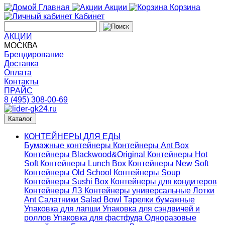
Главная
Акции
Корзина
Кабинет
АКЦИИ
МОСКВА
Брендирование
Доставка
Оплата
Контакты
ПРАЙС
8 (495) 308-00-69
Каталог
КОНТЕЙНЕРЫ ДЛЯ ЕДЫ
Бумажные контейнеры
Контейнеры Ant Box
Контейнеры Blackwood&Original
Контейнеры Hot
Soft
Контейнеры Lunch Box
Контейнеры New Soft
Контейнеры Old School
Контейнеры Soup
Контейнеры Sushi Box
Контейнеры для кондитеров
Контейнеры ЛЗ
Контейнеры универсальные
Лотки
Ant
Салатники Salad Bowl
Тарелки бумажные
Упаковка для лапши
Упаковка для сэндвичей и
роллов
Упаковка для фастфуда
Одноразовые