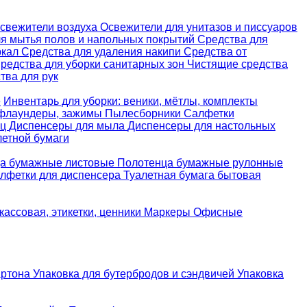
свежители воздуха
Освежители для унитазов и писсуаров
ля мытья полов и напольных покрытий
Средства для
ркал
Средства для удаления накипи
Средства от
редства для уборки санитарных зон
Чистящие средства
ва для рук
е
Инвентарь для уборки: веники, мётлы, комплекты
 флаундеры, зажимы
Пылесборники
Салфетки
ец
Диспенсеры для мыла
Диспенсеры для настольных
летной бумаги
а бумажные листовые
Полотенца бумажные рулонные
лфетки для диспенсера
Туалетная бумага бытовая
кассовая, этикетки, ценники
Маркеры
Офисные
артона
Упаковка для бутербродов и сэндвичей
Упаковка