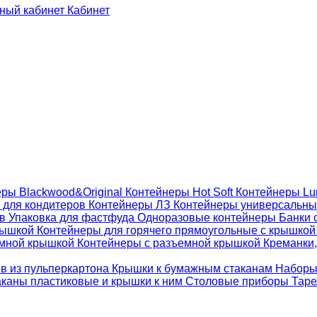
Кабинет
ры Blackwood&Original
Контейнеры Hot Soft
Контейнеры Lu
 для кондитеров
Контейнеры ЛЗ
Контейнеры универсальн
ов
Упаковка для фастфуда
Одноразовые контейнеры
Банки 
крышкой
Контейнеры для горячего прямоугольные с крышко
емной крышкой
Контейнеры с разъемной крышкой
Креманки,
ов из пульперкартона
Крышки к бумажным стаканам
Наборы
каны пластиковые и крышки к ним
Столовые приборы
Таре