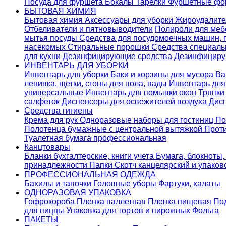
Посуда для фуршета
Бокалы
Тарелки
Фуршетные ф
БЫТОВАЯ ХИМИЯ
Бытовая химия
Аксессуары для уборки
Жироудалит
Отбеливатели и пятновыводители
Полироли для ме
мытья посуды
Средства для посудомоечных машин,
насекомых
Стиральные порошки
Cредства специаль
для кухни
Дезинфицирующие средства
Дезинфициру
ИНВЕНТАРЬ ДЛЯ УБОРКИ
Инвентарь для уборки
Баки и корзины для мусора
Ва
ленивка, щетки, сгоны для пола, пады
Инвентарь дл
универсальные
Инвентарь для помывки окон
Тряпки
салфеток
Диспенсеры для освежителей воздуха
Дис
Средства гигиены
Крема для рук
Одноразовые наборы для гостиниц
По
Полотенца бумажные с центральной вытяжкой
Прот
Туалетная бумага профессиональная
Канцтовары
Бланки бухгалтерские, книги учета
Бумага, блокноты,
принадлежности
Папки
Скотч канцелярский и упако
ПРОФЕССИОНАЛЬНАЯ ОДЕЖДА
Бахилы и тапочки
Головные уборы
Фартуки, халаты
ОДНОРАЗОВАЯ УПАКОВКА
Гофрокороба
Пленка паллетная
Пленка пищевая
По
для пиццы
Упаковка для тортов и пирожных
Фольга
ПАКЕТЫ