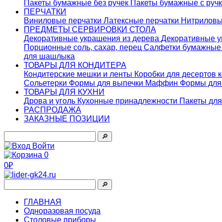
Пакеты бумажные без ручек
Пакеты бумажные с руч
ПЕРЧАТКИ
Виниловые перчатки
Латексные перчатки
Нитриловы
ПРЕДМЕТЫ СЕРВИРОВКИ СТОЛА
Декоративные украшения из дерева
Декоративные у
Порционные соль, сахар, перец
Салфетки бумажны
для шашлыка
ТОВАРЫ ДЛЯ КОНДИТЕРА
Кондитерские мешки и ленты
Коробки для десертов 
Сольетерки
Формы для выпечки Маффин
Формы для
ТОВАРЫ ДЛЯ КУХНИ
Дрова и уголь
Кухонные принадлежности
Пакеты для
РАСПРОДАЖА
ЗАКАЗНЫЕ ПОЗИЦИИ
🔎︎
Войти
0
0₽
🔎︎
ГЛАВНАЯ
Одноразовая посуда
Столовые приборы