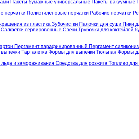
ками
Пакеты бумажные универсальные
Пакеты вакуумные
е перчатки
Полиэтиленовые перчатки
Рабочие перчатки
Ре
крашения из пластика
Зубочистки
Палочки для суши
Пики д
е
Салфетки сервировочные
Свечи
Трубочки для коктейлей 
картон
Пергамент парафинированный
Пергамент силикони
 выпечки Тарталетка
Формы для выпечки Тюльпан
Формы д
 льда и замораживания
Средства для розжига
Топливо для