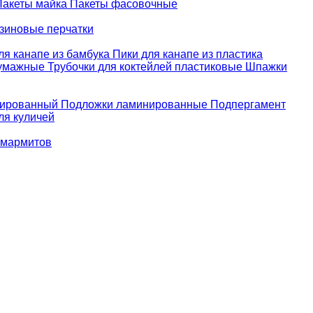
Пакеты майка
Пакеты фасовочные
зиновые перчатки
ля канапе из бамбука
Пики для канапе из пластика
бумажные
Трубочки для коктейлей пластиковые
Шпажки
зированный
Подложки ламинированные
Подпергамент
ля куличей
 мармитов