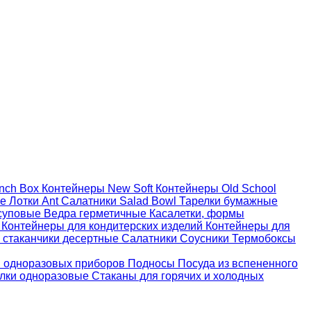
nch Box
Контейнеры New Soft
Контейнеры Old School
ые
Лотки Ant
Салатники Salad Bowl
Тарелки бумажные
суповые
Ведра герметичные
Касалетки, формы
й
Контейнеры для кондитерских изделий
Контейнеры для
 стаканчики десертные
Салатники
Соусники
Термобоксы
 одноразовых приборов
Подносы
Посуда из вспененного
лки одноразовые
Стаканы для горячих и холодных