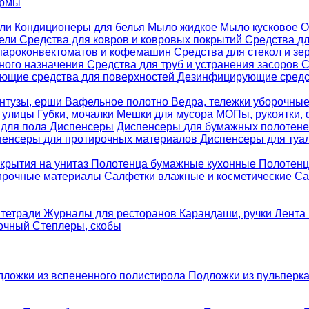
ормы
ели
Кондиционеры для белья
Мыло жидкое
Мыло кусковое
О
бели
Средства для ковров и ковровых покрытий
Средства д
 пароконвектоматов и кофемашин
Средства для стекол и зе
ного назначения
Средства для труб и устранения засоров
С
ющие средства для поверхностей
Дезинфицирующие средст
нтузы, ерши
Вафельное полотно
Ведра, тележки уборочны
я улицы
Губки, мочалки
Мешки для мусора
МОПы, рукоятки,
 для пола
Диспенсеры
Диспенсеры для бумажных полотен
пенсеры для протирочных материалов
Диспенсеры для туа
крытия на унитаз
Полотенца бумажные кухонные
Полотенц
ирочные материалы
Салфетки влажные и косметические
Са
 тетради
Журналы для ресторанов
Карандаши, ручки
Лента 
вочный
Степлеры, скобы
дложки из вспененного полистирола
Подложки из пульперк