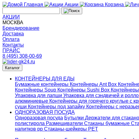
Главная
Акции
Корзина
АКЦИИ
МОСКВА
Брендирование
Доставка
Оплата
Контакты
ПРАЙС
8 (495) 308-00-69
Каталог
КОНТЕЙНЕРЫ ДЛЯ ЕДЫ
Бумажные контейнеры
Контейнеры Ant Box
Контейне
Контейнеры Soup
Контейнеры Sushi Box
Контейнеры
Упаковка для лапши
Упаковка для сэндвичей и ролл
алюминиевые
Контейнеры для горячего круглые с 
суши
Контейнеры под запайку
Контейнеры с неразь
ОДНОРАЗОВАЯ ПОСУДА
Одноразовая посуда
Бутылки
Держатели для стакан
полистирола
Размешиватели
Стаканы бумажные
Ста
напитков pp
Стаканы-шейкеры PET