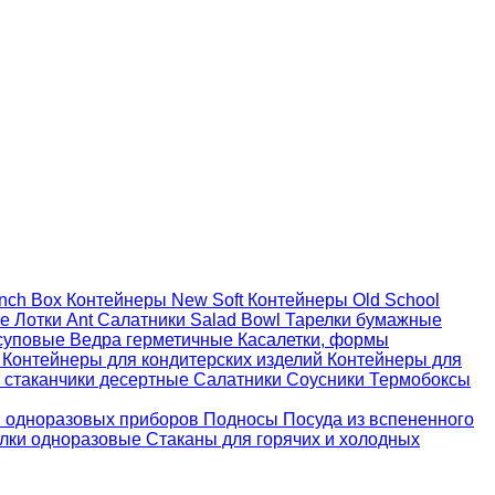
nch Box
Контейнеры New Soft
Контейнеры Old School
ые
Лотки Ant
Салатники Salad Bowl
Тарелки бумажные
суповые
Ведра герметичные
Касалетки, формы
й
Контейнеры для кондитерских изделий
Контейнеры для
 стаканчики десертные
Салатники
Соусники
Термобоксы
 одноразовых приборов
Подносы
Посуда из вспененного
лки одноразовые
Стаканы для горячих и холодных