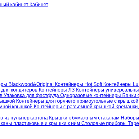
Кабинет
ры Blackwood&Original
Контейнеры Hot Soft
Контейнеры Lu
 для кондитеров
Контейнеры ЛЗ
Контейнеры универсальн
ов
Упаковка для фастфуда
Одноразовые контейнеры
Банки 
крышкой
Контейнеры для горячего прямоугольные с крышко
емной крышкой
Контейнеры с разъемной крышкой
Креманки,
ов из пульперкартона
Крышки к бумажным стаканам
Наборы
каны пластиковые и крышки к ним
Столовые приборы
Таре