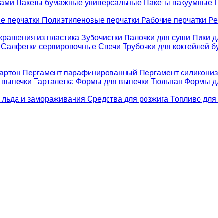
ками
Пакеты бумажные универсальные
Пакеты вакуумные
е перчатки
Полиэтиленовые перчатки
Рабочие перчатки
Ре
крашения из пластика
Зубочистки
Палочки для суши
Пики д
е
Салфетки сервировочные
Свечи
Трубочки для коктейлей 
картон
Пергамент парафинированный
Пергамент силикони
 выпечки Тарталетка
Формы для выпечки Тюльпан
Формы д
 льда и замораживания
Средства для розжига
Топливо для