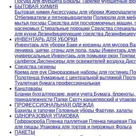
Посуда для фуршета
Бокалы
Тарелки
Фуршетные ф
БЫТОВАЯ ХИМИЯ
Бытовая химия
Аксессуары для уборки
Жироудалит
Отбеливатели и пятновыводители
Полироли для ме
мытья посуды
Средства для посудомоечных машин,
насекомых
Стиральные порошки
Cредства специаль
для кухни
Дезинфицирующие средства
Дезинфициру
ИНВЕНТАРЬ ДЛЯ УБОРКИ
Инвентарь для уборки
Баки и корзины для мусора
Ва
ленивка, щетки, сгоны для пола, пады
Инвентарь дл
универсальные
Инвентарь для помывки окон
Тряпки
салфеток
Диспенсеры для освежителей воздуха
Дис
Средства гигиены
Крема для рук
Одноразовые наборы для гостиниц
По
Полотенца бумажные с центральной вытяжкой
Прот
Туалетная бумага профессиональная
Канцтовары
Бланки бухгалтерские, книги учета
Бумага, блокноты,
принадлежности
Папки
Скотч канцелярский и упако
ПРОФЕССИОНАЛЬНАЯ ОДЕЖДА
Бахилы и тапочки
Головные уборы
Фартуки, халаты
ОДНОРАЗОВАЯ УПАКОВКА
Гофрокороба
Пленка паллетная
Пленка пищевая
По
для пиццы
Упаковка для тортов и пирожных
Фольга
ПАКЕТЫ