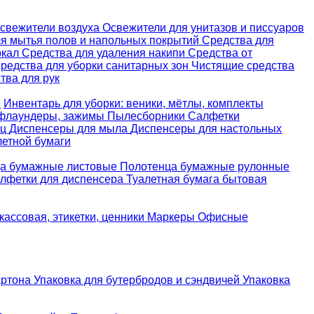
свежители воздуха
Освежители для унитазов и писсуаров
ля мытья полов и напольных покрытий
Средства для
ркал
Средства для удаления накипи
Средства от
редства для уборки санитарных зон
Чистящие средства
ва для рук
е
Инвентарь для уборки: веники, мётлы, комплекты
 флаундеры, зажимы
Пылесборники
Салфетки
ец
Диспенсеры для мыла
Диспенсеры для настольных
летной бумаги
а бумажные листовые
Полотенца бумажные рулонные
лфетки для диспенсера
Туалетная бумага бытовая
кассовая, этикетки, ценники
Маркеры
Офисные
артона
Упаковка для бутербродов и сэндвичей
Упаковка