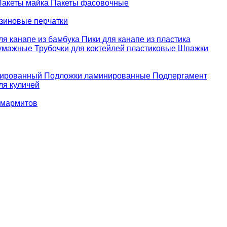
Пакеты майка
Пакеты фасовочные
зиновые перчатки
ля канапе из бамбука
Пики для канапе из пластика
бумажные
Трубочки для коктейлей пластиковые
Шпажки
зированный
Подложки ламинированные
Подпергамент
ля куличей
 мармитов