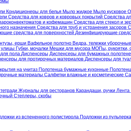
ормы
ели
Кондиционеры для белья
Мыло жидкое
Мыло кусковое
О
бели
Средства для ковров и ковровых покрытий
Средства д
 пароконвектоматов и кофемашин
Средства для стекол и зе
ного назначения
Средства для труб и устранения засоров
С
ющие средства для поверхностей
Дезинфицирующие средст
нтузы, ерши
Вафельное полотно
Ведра, тележки уборочны
я улицы
Губки, мочалки
Мешки для мусора
МОПы, рукоятки,
 для пола
Диспенсеры
Диспенсеры для бумажных полотен
пенсеры для протирочных материалов
Диспенсеры для туа
крытия на унитаз
Полотенца бумажные кухонные
Полотенц
ирочные материалы
Салфетки влажные и косметические
Са
 тетради
Журналы для ресторанов
Карандаши, ручки
Лента 
вочный
Степлеры, скобы
дложки из вспененного полистирола
Подложки из пульперк