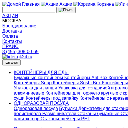
Главная
Акции
Корзина
АКЦИИ
МОСКВА
Брендирование
Доставка
Оплата
Контакты
ПРАЙС
8 (495) 308-00-69
Каталог
КОНТЕЙНЕРЫ ДЛЯ ЕДЫ
Бумажные контейнеры
Контейнеры Ant Box
Контейне
Контейнеры Soup
Контейнеры Sushi Box
Контейнеры
Упаковка для лапши
Упаковка для сэндвичей и ролл
алюминиевые
Контейнеры для горячего круглые с 
суши
Контейнеры под запайку
Контейнеры с неразь
ОДНОРАЗОВАЯ ПОСУДА
Одноразовая посуда
Бутылки
Держатели для стакан
полистирола
Размешиватели
Стаканы бумажные
Ста
напитков pp
Стаканы-шейкеры PET