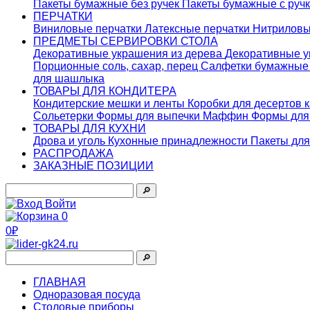
Пакеты бумажные без ручек
Пакеты бумажные с руч
ПЕРЧАТКИ
Виниловые перчатки
Латексные перчатки
Нитриловы
ПРЕДМЕТЫ СЕРВИРОВКИ СТОЛА
Декоративные украшения из дерева
Декоративные у
Порционные соль, сахар, перец
Салфетки бумажны
для шашлыка
ТОВАРЫ ДЛЯ КОНДИТЕРА
Кондитерские мешки и ленты
Коробки для десертов 
Сольетерки
Формы для выпечки Маффин
Формы для
ТОВАРЫ ДЛЯ КУХНИ
Дрова и уголь
Кухонные принадлежности
Пакеты для
РАСПРОДАЖА
ЗАКАЗНЫЕ ПОЗИЦИИ
🔎︎
Войти
0
0₽
🔎︎
ГЛАВНАЯ
Одноразовая посуда
Столовые приборы