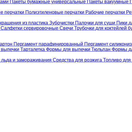
ками
Пакеты бумажные универсальные
Пакеты вакуумные
е перчатки
Полиэтиленовые перчатки
Рабочие перчатки
Ре
крашения из пластика
Зубочистки
Палочки для суши
Пики д
е
Салфетки сервировочные
Свечи
Трубочки для коктейлей 
картон
Пергамент парафинированный
Пергамент силикони
 выпечки Тарталетка
Формы для выпечки Тюльпан
Формы д
 льда и замораживания
Средства для розжига
Топливо для