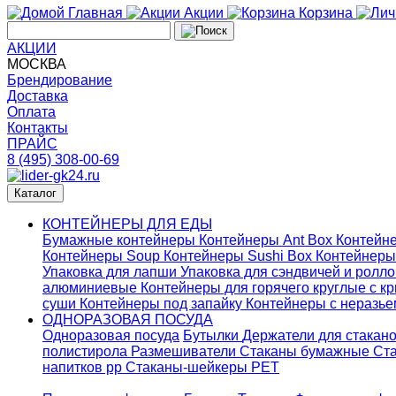
Главная
Акции
Корзина
АКЦИИ
МОСКВА
Брендирование
Доставка
Оплата
Контакты
ПРАЙС
8 (495) 308-00-69
Каталог
КОНТЕЙНЕРЫ ДЛЯ ЕДЫ
Бумажные контейнеры
Контейнеры Ant Box
Контейне
Контейнеры Soup
Контейнеры Sushi Box
Контейнеры
Упаковка для лапши
Упаковка для сэндвичей и ролл
алюминиевые
Контейнеры для горячего круглые с 
суши
Контейнеры под запайку
Контейнеры с неразь
ОДНОРАЗОВАЯ ПОСУДА
Одноразовая посуда
Бутылки
Держатели для стакан
полистирола
Размешиватели
Стаканы бумажные
Ста
напитков pp
Стаканы-шейкеры PET