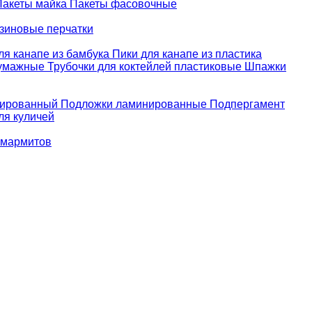
Пакеты майка
Пакеты фасовочные
зиновые перчатки
ля канапе из бамбука
Пики для канапе из пластика
бумажные
Трубочки для коктейлей пластиковые
Шпажки
зированный
Подложки ламинированные
Подпергамент
ля куличей
 мармитов