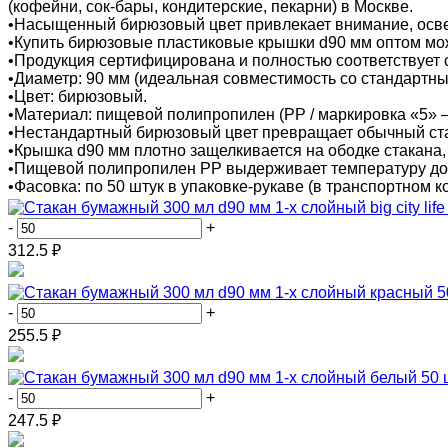
(кофейни, сок-бары, кондитерские, пекарни) в Москве.
•Насыщенный бирюзовый цвет привлекает внимание, освеж
•Купить бирюзовые пластиковые крышки d90 мм оптом можн
•Продукция сертифицирована и полностью соответствует 
•Диаметр: 90 мм (идеальная совместимость со стандартным
•Цвет: бирюзовый.
•Материал: пищевой полипропилен (PP / маркировка «5» —
•Нестандартный бирюзовый цвет превращает обычный стак
•Крышка d90 мм плотно защелкивается на ободке стакана,
•Пищевой полипропилен PP выдерживает температуру до +1
•Фасовка: по 50 штук в упаковке-рукаве (в транспортном к
-
+
312.5
₽
-
+
255.5
₽
-
+
247.5
₽