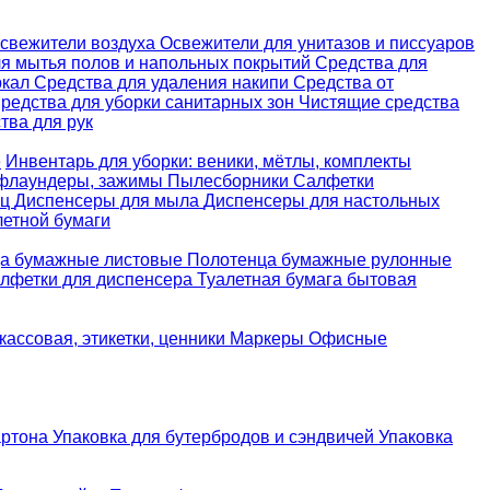
свежители воздуха
Освежители для унитазов и писсуаров
ля мытья полов и напольных покрытий
Средства для
ркал
Средства для удаления накипи
Средства от
редства для уборки санитарных зон
Чистящие средства
ва для рук
е
Инвентарь для уборки: веники, мётлы, комплекты
 флаундеры, зажимы
Пылесборники
Салфетки
ец
Диспенсеры для мыла
Диспенсеры для настольных
летной бумаги
а бумажные листовые
Полотенца бумажные рулонные
лфетки для диспенсера
Туалетная бумага бытовая
кассовая, этикетки, ценники
Маркеры
Офисные
артона
Упаковка для бутербродов и сэндвичей
Упаковка