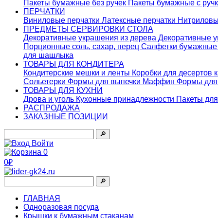
Пакеты бумажные без ручек
Пакеты бумажные с руч
ПЕРЧАТКИ
Виниловые перчатки
Латексные перчатки
Нитриловы
ПРЕДМЕТЫ СЕРВИРОВКИ СТОЛА
Декоративные украшения из дерева
Декоративные у
Порционные соль, сахар, перец
Салфетки бумажны
для шашлыка
ТОВАРЫ ДЛЯ КОНДИТЕРА
Кондитерские мешки и ленты
Коробки для десертов 
Сольетерки
Формы для выпечки Маффин
Формы для
ТОВАРЫ ДЛЯ КУХНИ
Дрова и уголь
Кухонные принадлежности
Пакеты для
РАСПРОДАЖА
ЗАКАЗНЫЕ ПОЗИЦИИ
🔎︎
Войти
0
0₽
🔎︎
ГЛАВНАЯ
Одноразовая посуда
Крышки к бумажным стаканам