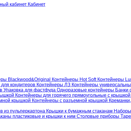
Кабинет
ры Blackwood&Original
Контейнеры Hot Soft
Контейнеры Lu
 для кондитеров
Контейнеры ЛЗ
Контейнеры универсальн
ов
Упаковка для фастфуда
Одноразовые контейнеры
Банки 
крышкой
Контейнеры для горячего прямоугольные с крышко
емной крышкой
Контейнеры с разъемной крышкой
Креманки,
ов из пульперкартона
Крышки к бумажным стаканам
Наборы
каны пластиковые и крышки к ним
Столовые приборы
Таре