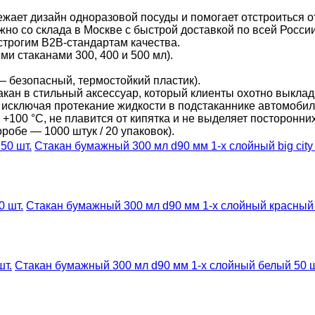
ает дизайн одноразовой посуды и помогает отстроиться от
о со склада в Москве с быстрой доставкой по всей России
строгим B2B-стандартам качества.
и стаканами 300, 400 и 500 мл).
 безопасный, термостойкий пластик).
ан в стильный аксессуар, который клиенты охотно выклад
 исключая протекание жидкости в подстаканнике автомобил
00 °C, не плавится от кипятка и не выделяет посторонних
оробе — 1000 штук / 20 упаковок).
Стакан бумажный 300 мл d90 мм 1-х слойный big city l
Стакан бумажный 300 мл d90 мм 1-х слойный красный 
Стакан бумажный 300 мл d90 мм 1-х слойный белый 50 ш