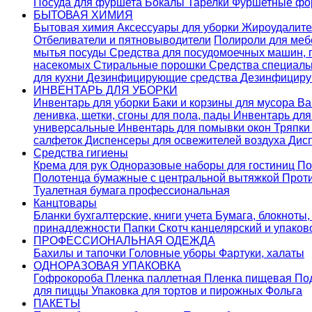
Посуда для фуршета
Бокалы
Тарелки
Фуршетные ф
БЫТОВАЯ ХИМИЯ
Бытовая химия
Аксессуары для уборки
Жироудалит
Отбеливатели и пятновыводители
Полироли для ме
мытья посуды
Средства для посудомоечных машин,
насекомых
Стиральные порошки
Cредства специаль
для кухни
Дезинфицирующие средства
Дезинфициру
ИНВЕНТАРЬ ДЛЯ УБОРКИ
Инвентарь для уборки
Баки и корзины для мусора
Ва
ленивка, щетки, сгоны для пола, пады
Инвентарь дл
универсальные
Инвентарь для помывки окон
Тряпки
салфеток
Диспенсеры для освежителей воздуха
Дис
Средства гигиены
Крема для рук
Одноразовые наборы для гостиниц
По
Полотенца бумажные с центральной вытяжкой
Прот
Туалетная бумага профессиональная
Канцтовары
Бланки бухгалтерские, книги учета
Бумага, блокноты,
принадлежности
Папки
Скотч канцелярский и упако
ПРОФЕССИОНАЛЬНАЯ ОДЕЖДА
Бахилы и тапочки
Головные уборы
Фартуки, халаты
ОДНОРАЗОВАЯ УПАКОВКА
Гофрокороба
Пленка паллетная
Пленка пищевая
По
для пиццы
Упаковка для тортов и пирожных
Фольга
ПАКЕТЫ