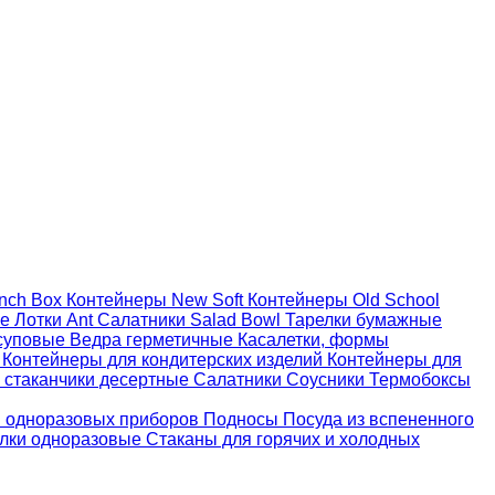
nch Box
Контейнеры New Soft
Контейнеры Old School
ые
Лотки Ant
Салатники Salad Bowl
Тарелки бумажные
суповые
Ведра герметичные
Касалетки, формы
й
Контейнеры для кондитерских изделий
Контейнеры для
 стаканчики десертные
Салатники
Соусники
Термобоксы
 одноразовых приборов
Подносы
Посуда из вспененного
лки одноразовые
Стаканы для горячих и холодных