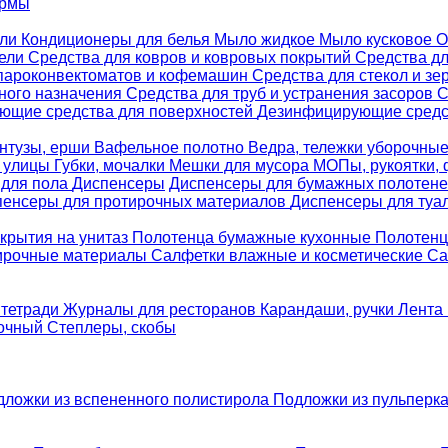
ормы
ели
Кондиционеры для белья
Мыло жидкое
Мыло кусковое
О
бели
Средства для ковров и ковровых покрытий
Средства д
 пароконвектоматов и кофемашин
Средства для стекол и зе
ного назначения
Средства для труб и устранения засоров
С
ющие средства для поверхностей
Дезинфицирующие средст
нтузы, ерши
Вафельное полотно
Ведра, тележки уборочны
я улицы
Губки, мочалки
Мешки для мусора
МОПы, рукоятки,
 для пола
Диспенсеры
Диспенсеры для бумажных полотен
пенсеры для протирочных материалов
Диспенсеры для туа
крытия на унитаз
Полотенца бумажные кухонные
Полотенц
ирочные материалы
Салфетки влажные и косметические
Са
 тетради
Журналы для ресторанов
Карандаши, ручки
Лента 
вочный
Степлеры, скобы
дложки из вспененного полистирола
Подложки из пульперк