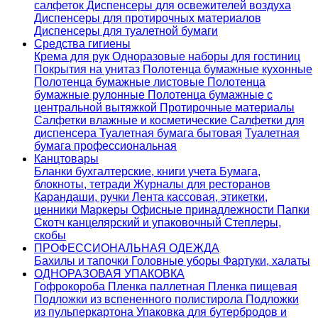
салфеток
Диспенсеры для освежителей воздуха
Диспенсеры для протирочных материалов
Диспенсеры для туалетной бумаги
Средства гигиены
Крема для рук
Одноразовые наборы для гостиниц
Покрытия на унитаз
Полотенца бумажные кухонные
Полотенца бумажные листовые
Полотенца
бумажные рулонные
Полотенца бумажные с
центральной вытяжкой
Протирочные материалы
Салфетки влажные и косметические
Салфетки для
диспенсера
Туалетная бумага бытовая
Туалетная
бумага профессиональная
Канцтовары
Бланки бухгалтерские, книги учета
Бумага,
блокноты, тетради
Журналы для ресторанов
Карандаши, ручки
Лента кассовая, этикетки,
ценники
Маркеры
Офисные принадлежности
Папки
Скотч канцелярский и упаковочный
Степлеры,
скобы
ПРОФЕССИОНАЛЬНАЯ ОДЕЖДА
Бахилы и тапочки
Головные уборы
Фартуки, халаты
ОДНОРАЗОВАЯ УПАКОВКА
Гофрокороба
Пленка паллетная
Пленка пищевая
Подложки из вспененного полистирола
Подложки
из пульперкартона
Упаковка для бутербродов и