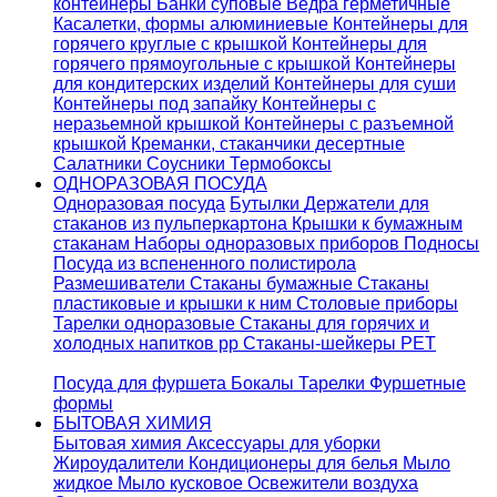
контейнеры
Банки суповые
Ведра герметичные
Касалетки, формы алюминиевые
Контейнеры для
горячего круглые с крышкой
Контейнеры для
горячего прямоугольные с крышкой
Контейнеры
для кондитерских изделий
Контейнеры для суши
Контейнеры под запайку
Контейнеры с
неразьемной крышкой
Контейнеры с разъемной
крышкой
Креманки, стаканчики десертные
Салатники
Соусники
Термобоксы
ОДНОРАЗОВАЯ ПОСУДА
Одноразовая посуда
Бутылки
Держатели для
стаканов из пульперкартона
Крышки к бумажным
стаканам
Наборы одноразовых приборов
Подносы
Посуда из вспененного полистирола
Размешиватели
Стаканы бумажные
Стаканы
пластиковые и крышки к ним
Столовые приборы
Тарелки одноразовые
Стаканы для горячих и
холодных напитков pp
Стаканы-шейкеры PET
Посуда для фуршета
Бокалы
Тарелки
Фуршетные
формы
БЫТОВАЯ ХИМИЯ
Бытовая химия
Аксессуары для уборки
Жироудалители
Кондиционеры для белья
Мыло
жидкое
Мыло кусковое
Освежители воздуха