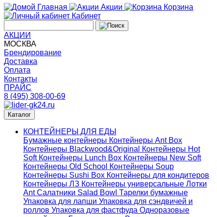
Главная
Акции
Корзина
Кабинет
АКЦИИ
МОСКВА
Брендирование
Доставка
Оплата
Контакты
ПРАЙС
8 (495) 308-00-69
Каталог
КОНТЕЙНЕРЫ ДЛЯ ЕДЫ
Бумажные контейнеры
Контейнеры Ant Box
Контейнеры Blackwood&Original
Контейнеры Hot
Soft
Контейнеры Lunch Box
Контейнеры New Soft
Контейнеры Old School
Контейнеры Soup
Контейнеры Sushi Box
Контейнеры для кондитеров
Контейнеры ЛЗ
Контейнеры универсальные
Лотки
Ant
Салатники Salad Bowl
Тарелки бумажные
Упаковка для лапши
Упаковка для сэндвичей и
роллов
Упаковка для фастфуда
Одноразовые