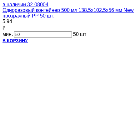
в наличии
32-08004
Одноразовый контейнер 500 мл 138.5х102.5х56 мм New
прозрачный PP 50 шт.
5.94
₽
мин.
50 шт
В КОРЗИНУ