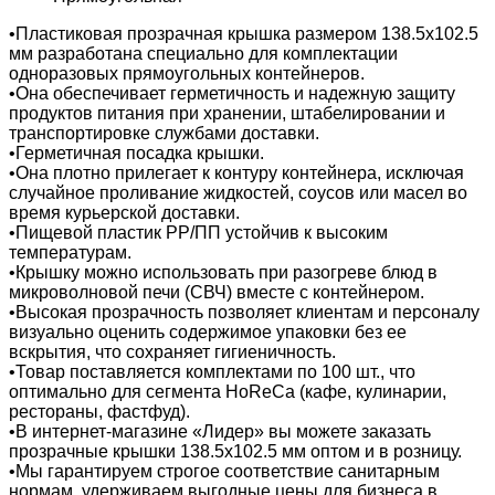
•Пластиковая прозрачная крышка размером 138.5х102.5
мм разработана специально для комплектации
одноразовых прямоугольных контейнеров.
•Она обеспечивает герметичность и надежную защиту
продуктов питания при хранении, штабелировании и
транспортировке службами доставки.
•Герметичная посадка крышки.
•Она плотно прилегает к контуру контейнера, исключая
случайное проливание жидкостей, соусов или масел во
время курьерской доставки.
•Пищевой пластик PP/ПП устойчив к высоким
температурам.
•Крышку можно использовать при разогреве блюд в
микроволновой печи (СВЧ) вместе с контейнером.
•Высокая прозрачность позволяет клиентам и персоналу
визуально оценить содержимое упаковки без ее
вскрытия, что сохраняет гигиеничность.
•Товар поставляется комплектами по 100 шт., что
оптимально для сегмента HoReCa (кафе, кулинарии,
рестораны, фастфуд).
•В интернет-магазине «Лидер» вы можете заказать
прозрачные крышки 138.5х102.5 мм оптом и в розницу.
•Мы гарантируем строгое соответствие санитарным
нормам, удерживаем выгодные цены для бизнеса в