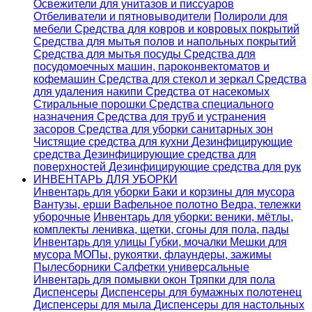
Освежители для унитазов и писсуаров
Отбеливатели и пятновыводители
Полироли для
мебели
Средства для ковров и ковровых покрытий
Средства для мытья полов и напольных покрытий
Средства для мытья посуды
Средства для
посудомоечных машин, пароконвектоматов и
кофемашин
Средства для стекол и зеркал
Средства
для удаления накипи
Средства от насекомых
Стиральные порошки
Cредства специального
назначения
Средства для труб и устранения
засоров
Средства для уборки санитарных зон
Чистящие средства для кухни
Дезинфицирующие
средства
Дезинфицирующие средства для
поверхностей
Дезинфицирующие средства для рук
ИНВЕНТАРЬ ДЛЯ УБОРКИ
Инвентарь для уборки
Баки и корзины для мусора
Вантузы, ерши
Вафельное полотно
Ведра, тележки
уборочные
Инвентарь для уборки: веники, мётлы,
комплекты ленивка, щетки, сгоны для пола, пады
Инвентарь для улицы
Губки, мочалки
Мешки для
мусора
МОПы, рукоятки, флаундеры, зажимы
Пылесборники
Салфетки универсальные
Инвентарь для помывки окон
Тряпки для пола
Диспенсеры
Диспенсеры для бумажных полотенец
Диспенсеры для мыла
Диспенсеры для настольных