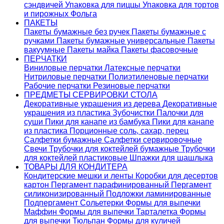
сэндвичей
Упаковка для пиццы
Упаковка для тортов
и пирожных
Фольга
ПАКЕТЫ
Пакеты бумажные без ручек
Пакеты бумажные с
ручками
Пакеты бумажные универсальные
Пакеты
вакуумные
Пакеты майка
Пакеты фасовочные
ПЕРЧАТКИ
Виниловые перчатки
Латексные перчатки
Нитриловые перчатки
Полиэтиленовые перчатки
Рабочие перчатки
Резиновые перчатки
ПРЕДМЕТЫ СЕРВИРОВКИ СТОЛА
Декоративные украшения из дерева
Декоративные
украшения из пластика
Зубочистки
Палочки для
суши
Пики для канапе из бамбука
Пики для канапе
из пластика
Порционные соль, сахар, перец
Салфетки бумажные
Салфетки сервировочные
Свечи
Трубочки для коктейлей бумажные
Трубочки
для коктейлей пластиковые
Шпажки для шашлыка
ТОВАРЫ ДЛЯ КОНДИТЕРА
Кондитерские мешки и ленты
Коробки для десертов
картон
Пергамент парафинированный
Пергамент
силиконизированный
Подложки ламинированные
Подпергамент
Сольетерки
Формы для выпечки
Маффин
Формы для выпечки Тарталетка
Формы
для выпечки Тюльпан
Формы для куличей