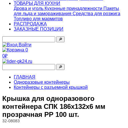
ТОВАРЫ ДЛЯ КУХНИ
Дрова и уголь
Кухонные принадлежности
Пакеты
для льда и замораживания
Средства для розжига
Топливо для мармитов
РАСПРОДАЖА
ЗАКАЗНЫЕ ПОЗИЦИИ
🔎︎
Войти
0
0₽
🔎︎
ГЛАВНАЯ
Одноразовые контейнеры
Контейнеры с разъемной крышкой
Крышка для одноразового
контейнера СПК 186х132х6 мм
прозрачная PP 100 шт.
32-08083