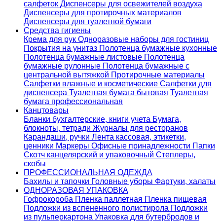
салфеток
Диспенсеры для освежителей воздуха
Диспенсеры для протирочных материалов
Диспенсеры для туалетной бумаги
Средства гигиены
Крема для рук
Одноразовые наборы для гостиниц
Покрытия на унитаз
Полотенца бумажные кухонные
Полотенца бумажные листовые
Полотенца
бумажные рулонные
Полотенца бумажные с
центральной вытяжкой
Протирочные материалы
Салфетки влажные и косметические
Салфетки для
диспенсера
Туалетная бумага бытовая
Туалетная
бумага профессиональная
Канцтовары
Бланки бухгалтерские, книги учета
Бумага,
блокноты, тетради
Журналы для ресторанов
Карандаши, ручки
Лента кассовая, этикетки,
ценники
Маркеры
Офисные принадлежности
Папки
Скотч канцелярский и упаковочный
Степлеры,
скобы
ПРОФЕССИОНАЛЬНАЯ ОДЕЖДА
Бахилы и тапочки
Головные уборы
Фартуки, халаты
ОДНОРАЗОВАЯ УПАКОВКА
Гофрокороба
Пленка паллетная
Пленка пищевая
Подложки из вспененного полистирола
Подложки
из пульперкартона
Упаковка для бутербродов и