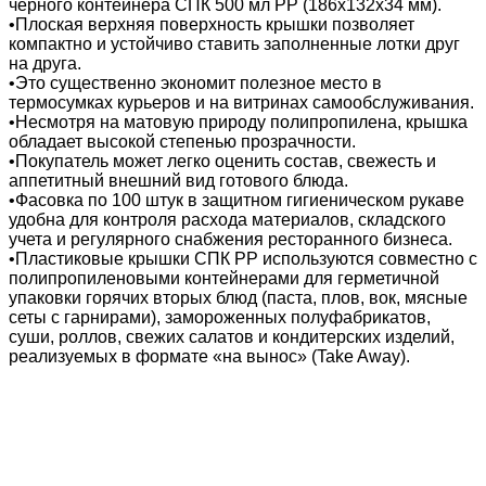
черного контейнера СПК 500 мл PP (186х132х34 мм).
•Плоская верхняя поверхность крышки позволяет
компактно и устойчиво ставить заполненные лотки друг
на друга.
•Это существенно экономит полезное место в
термосумках курьеров и на витринах самообслуживания.
•Несмотря на матовую природу полипропилена, крышка
обладает высокой степенью прозрачности.
•Покупатель может легко оценить состав, свежесть и
аппетитный внешний вид готового блюда.
•Фасовка по 100 штук в защитном гигиеническом рукаве
удобна для контроля расхода материалов, складского
учета и регулярного снабжения ресторанного бизнеса.
•Пластиковые крышки СПК PP используются совместно с
полипропиленовыми контейнерами для герметичной
упаковки горячих вторых блюд (паста, плов, вок, мясные
сеты с гарнирами), замороженных полуфабрикатов,
суши, роллов, свежих салатов и кондитерских изделий,
реализуемых в формате «на вынос» (Take Away).