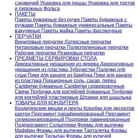
сэндвичей
Упаковка для пиццы
Упаковка для тортов
и пирожных
Фольга
ПАКЕТЫ
Пакеты бумажные без ручек
Пакеты бумажные с
ручками
Пакеты бумажные универсальные
Пакеты
вакуумные
Пакеты майка
Пакеты фасовочные
ПЕРЧАТКИ
Виниловые перчатки
Латексные перчатки
Нитриловые перчатки
Полиэтиленовые перчатки
Рабочие перчатки
Резиновые перчатки
ПРЕДМЕТЫ СЕРВИРОВКИ СТОЛА
Декоративные украшения из дерева
Декоративные
украшения из пластика
Зубочистки
Палочки для
суши
Пики для канапе из бамбука
Пики для канапе
из пластика
Порционные соль, сахар, перец
Салфетки бумажные
Салфетки сервировочные
Свечи
Трубочки для коктейлей бумажные
Трубочки
для коктейлей пластиковые
Шпажки для шашлыка
ТОВАРЫ ДЛЯ КОНДИТЕРА
Кондитерские мешки и ленты
Коробки для десертов
картон
Пергамент парафинированный
Пергамент
силиконизированный
Подложки ламинированные
Подпергамент
Сольетерки
Формы для выпечки
Маффин
Формы для выпечки Тарталетка
Формы
для выпечки Тюльпан
Формы для куличей