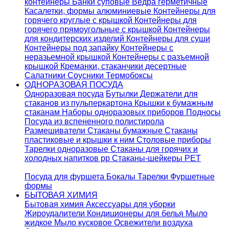
контейнеры
Банки суповые
Ведра герметичные
Касалетки, формы алюминиевые
Контейнеры для
горячего круглые с крышкой
Контейнеры для
горячего прямоугольные с крышкой
Контейнеры
для кондитерских изделий
Контейнеры для суши
Контейнеры под запайку
Контейнеры с
неразьемной крышкой
Контейнеры с разъемной
крышкой
Креманки, стаканчики десертные
Салатники
Соусники
Термобоксы
ОДНОРАЗОВАЯ ПОСУДА
Одноразовая посуда
Бутылки
Держатели для
стаканов из пульперкартона
Крышки к бумажным
стаканам
Наборы одноразовых приборов
Подносы
Посуда из вспененного полистирола
Размешиватели
Стаканы бумажные
Стаканы
пластиковые и крышки к ним
Столовые приборы
Тарелки одноразовые
Стаканы для горячих и
холодных напитков pp
Стаканы-шейкеры PET
Посуда для фуршета
Бокалы
Тарелки
Фуршетные
формы
БЫТОВАЯ ХИМИЯ
Бытовая химия
Аксессуары для уборки
Жироудалители
Кондиционеры для белья
Мыло
жидкое
Мыло кусковое
Освежители воздуха