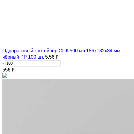
Одноразовый контейнер СПК 500 мл 186х132х34 мм
чёрный PP 100 шт.
5.56 ₽
-
+
556
₽