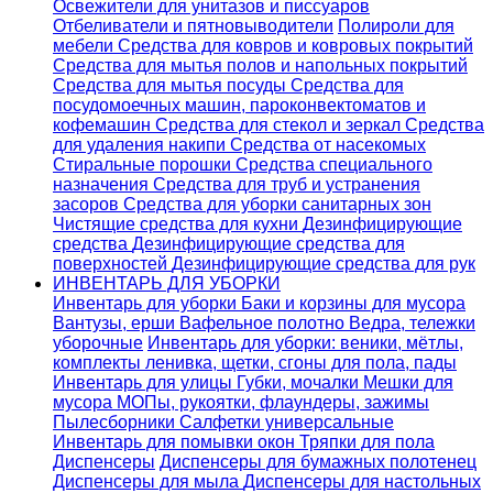
Освежители для унитазов и писсуаров
Отбеливатели и пятновыводители
Полироли для
мебели
Средства для ковров и ковровых покрытий
Средства для мытья полов и напольных покрытий
Средства для мытья посуды
Средства для
посудомоечных машин, пароконвектоматов и
кофемашин
Средства для стекол и зеркал
Средства
для удаления накипи
Средства от насекомых
Стиральные порошки
Cредства специального
назначения
Средства для труб и устранения
засоров
Средства для уборки санитарных зон
Чистящие средства для кухни
Дезинфицирующие
средства
Дезинфицирующие средства для
поверхностей
Дезинфицирующие средства для рук
ИНВЕНТАРЬ ДЛЯ УБОРКИ
Инвентарь для уборки
Баки и корзины для мусора
Вантузы, ерши
Вафельное полотно
Ведра, тележки
уборочные
Инвентарь для уборки: веники, мётлы,
комплекты ленивка, щетки, сгоны для пола, пады
Инвентарь для улицы
Губки, мочалки
Мешки для
мусора
МОПы, рукоятки, флаундеры, зажимы
Пылесборники
Салфетки универсальные
Инвентарь для помывки окон
Тряпки для пола
Диспенсеры
Диспенсеры для бумажных полотенец
Диспенсеры для мыла
Диспенсеры для настольных