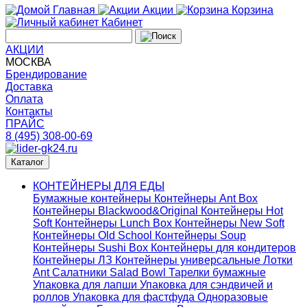
Главная
Акции
Корзина
Кабинет
АКЦИИ
МОСКВА
Брендирование
Доставка
Оплата
Контакты
ПРАЙС
8 (495) 308-00-69
Каталог
КОНТЕЙНЕРЫ ДЛЯ ЕДЫ
Бумажные контейнеры
Контейнеры Ant Box
Контейнеры Blackwood&Original
Контейнеры Hot
Soft
Контейнеры Lunch Box
Контейнеры New Soft
Контейнеры Old School
Контейнеры Soup
Контейнеры Sushi Box
Контейнеры для кондитеров
Контейнеры ЛЗ
Контейнеры универсальные
Лотки
Ant
Салатники Salad Bowl
Тарелки бумажные
Упаковка для лапши
Упаковка для сэндвичей и
роллов
Упаковка для фастфуда
Одноразовые