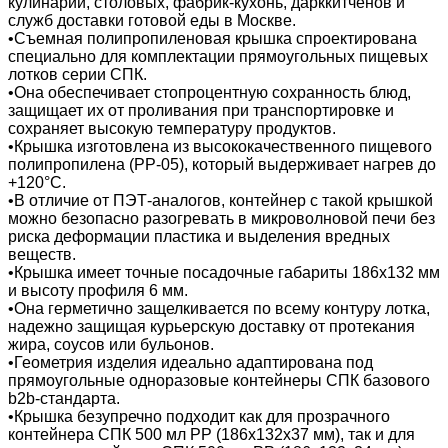
кулинарий, столовых, фабрик-кухонь, дарккитченов и
служб доставки готовой еды в Москве.
•Съемная полипропиленовая крышка спроектирована
специально для комплектации прямоугольных пищевых
лотков серии СПК.
•Она обеспечивает стопроцентную сохранность блюд,
защищает их от проливания при транспортировке и
сохраняет высокую температуру продуктов.
•Крышка изготовлена из высококачественного пищевого
полипропилена (PP-05), который выдерживает нагрев до
+120°C.
•В отличие от ПЭТ-аналогов, контейнер с такой крышкой
можно безопасно разогревать в микроволновой печи без
риска деформации пластика и выделения вредных
веществ.
•Крышка имеет точные посадочные габариты 186х132 мм
и высоту профиля 6 мм.
•Она герметично защелкивается по всему контуру лотка,
надежно защищая курьерскую доставку от протекания
жира, соусов или бульонов.
•Геометрия изделия идеально адаптирована под
прямоугольные одноразовые контейнеры СПК базового
b2b-стандарта.
•Крышка безупречно подходит как для прозрачного
контейнера СПК 500 мл PP (186х132х37 мм), так и для