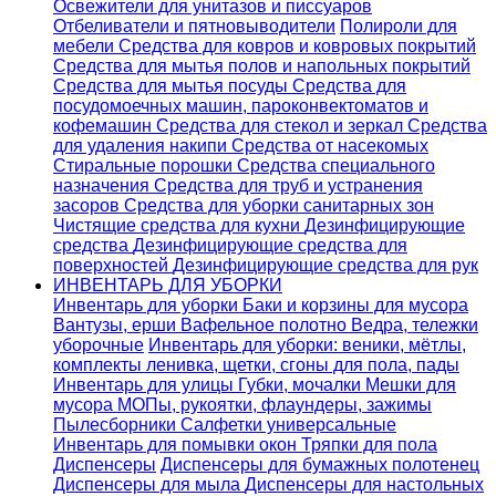
Освежители для унитазов и писсуаров
Отбеливатели и пятновыводители
Полироли для
мебели
Средства для ковров и ковровых покрытий
Средства для мытья полов и напольных покрытий
Средства для мытья посуды
Средства для
посудомоечных машин, пароконвектоматов и
кофемашин
Средства для стекол и зеркал
Средства
для удаления накипи
Средства от насекомых
Стиральные порошки
Cредства специального
назначения
Средства для труб и устранения
засоров
Средства для уборки санитарных зон
Чистящие средства для кухни
Дезинфицирующие
средства
Дезинфицирующие средства для
поверхностей
Дезинфицирующие средства для рук
ИНВЕНТАРЬ ДЛЯ УБОРКИ
Инвентарь для уборки
Баки и корзины для мусора
Вантузы, ерши
Вафельное полотно
Ведра, тележки
уборочные
Инвентарь для уборки: веники, мётлы,
комплекты ленивка, щетки, сгоны для пола, пады
Инвентарь для улицы
Губки, мочалки
Мешки для
мусора
МОПы, рукоятки, флаундеры, зажимы
Пылесборники
Салфетки универсальные
Инвентарь для помывки окон
Тряпки для пола
Диспенсеры
Диспенсеры для бумажных полотенец
Диспенсеры для мыла
Диспенсеры для настольных