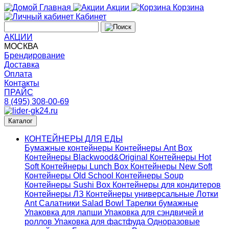
Главная
Акции
Корзина
Кабинет
АКЦИИ
МОСКВА
Брендирование
Доставка
Оплата
Контакты
ПРАЙС
8 (495) 308-00-69
Каталог
КОНТЕЙНЕРЫ ДЛЯ ЕДЫ
Бумажные контейнеры
Контейнеры Ant Box
Контейнеры Blackwood&Original
Контейнеры Hot
Soft
Контейнеры Lunch Box
Контейнеры New Soft
Контейнеры Old School
Контейнеры Soup
Контейнеры Sushi Box
Контейнеры для кондитеров
Контейнеры ЛЗ
Контейнеры универсальные
Лотки
Ant
Салатники Salad Bowl
Тарелки бумажные
Упаковка для лапши
Упаковка для сэндвичей и
роллов
Упаковка для фастфуда
Одноразовые