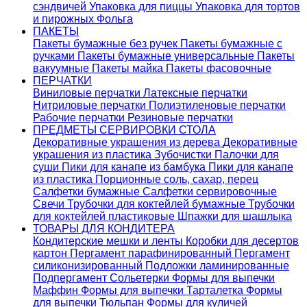
сэндвичей
Упаковка для пиццы
Упаковка для тортов
и пирожных
Фольга
ПАКЕТЫ
Пакеты бумажные без ручек
Пакеты бумажные с
ручками
Пакеты бумажные универсальные
Пакеты
вакуумные
Пакеты майка
Пакеты фасовочные
ПЕРЧАТКИ
Виниловые перчатки
Латексные перчатки
Нитриловые перчатки
Полиэтиленовые перчатки
Рабочие перчатки
Резиновые перчатки
ПРЕДМЕТЫ СЕРВИРОВКИ СТОЛА
Декоративные украшения из дерева
Декоративные
украшения из пластика
Зубочистки
Палочки для
суши
Пики для канапе из бамбука
Пики для канапе
из пластика
Порционные соль, сахар, перец
Салфетки бумажные
Салфетки сервировочные
Свечи
Трубочки для коктейлей бумажные
Трубочки
для коктейлей пластиковые
Шпажки для шашлыка
ТОВАРЫ ДЛЯ КОНДИТЕРА
Кондитерские мешки и ленты
Коробки для десертов
картон
Пергамент парафинированный
Пергамент
силиконизированный
Подложки ламинированные
Подпергамент
Сольетерки
Формы для выпечки
Маффин
Формы для выпечки Тарталетка
Формы
для выпечки Тюльпан
Формы для куличей