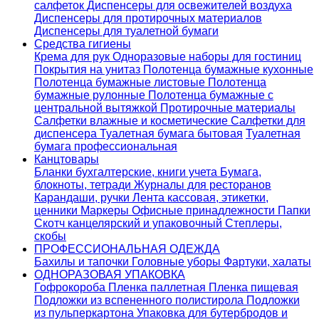
салфеток
Диспенсеры для освежителей воздуха
Диспенсеры для протирочных материалов
Диспенсеры для туалетной бумаги
Средства гигиены
Крема для рук
Одноразовые наборы для гостиниц
Покрытия на унитаз
Полотенца бумажные кухонные
Полотенца бумажные листовые
Полотенца
бумажные рулонные
Полотенца бумажные с
центральной вытяжкой
Протирочные материалы
Салфетки влажные и косметические
Салфетки для
диспенсера
Туалетная бумага бытовая
Туалетная
бумага профессиональная
Канцтовары
Бланки бухгалтерские, книги учета
Бумага,
блокноты, тетради
Журналы для ресторанов
Карандаши, ручки
Лента кассовая, этикетки,
ценники
Маркеры
Офисные принадлежности
Папки
Скотч канцелярский и упаковочный
Степлеры,
скобы
ПРОФЕССИОНАЛЬНАЯ ОДЕЖДА
Бахилы и тапочки
Головные уборы
Фартуки, халаты
ОДНОРАЗОВАЯ УПАКОВКА
Гофрокороба
Пленка паллетная
Пленка пищевая
Подложки из вспененного полистирола
Подложки
из пульперкартона
Упаковка для бутербродов и