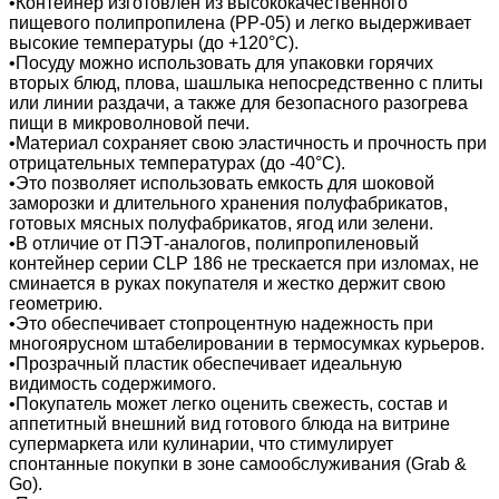
•Контейнер изготовлен из высококачественного
пищевого полипропилена (PP-05) и легко выдерживает
высокие температуры (до +120°C).
•Посуду можно использовать для упаковки горячих
вторых блюд, плова, шашлыка непосредственно с плиты
или линии раздачи, а также для безопасного разогрева
пищи в микроволновой печи.
•Материал сохраняет свою эластичность и прочность при
отрицательных температурах (до -40°C).
•Это позволяет использовать емкость для шоковой
заморозки и длительного хранения полуфабрикатов,
готовых мясных полуфабрикатов, ягод или зелени.
•В отличие от ПЭТ-аналогов, полипропиленовый
контейнер серии CLP 186 не трескается при изломах, не
сминается в руках покупателя и жестко держит свою
геометрию.
•Это обеспечивает стопроцентную надежность при
многоярусном штабелировании в термосумках курьеров.
•Прозрачный пластик обеспечивает идеальную
видимость содержимого.
•Покупатель может легко оценить свежесть, состав и
аппетитный внешний вид готового блюда на витрине
супермаркета или кулинарии, что стимулирует
спонтанные покупки в зоне самообслуживания (Grab &
Go).