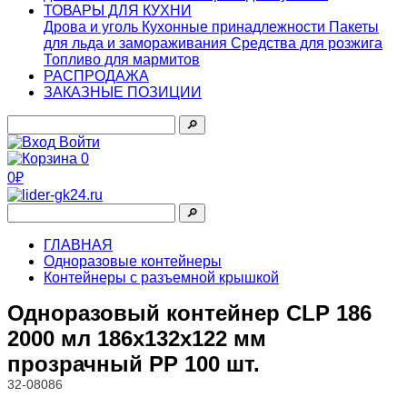
ТОВАРЫ ДЛЯ КУХНИ
Дрова и уголь
Кухонные принадлежности
Пакеты
для льда и замораживания
Средства для розжига
Топливо для мармитов
РАСПРОДАЖА
ЗАКАЗНЫЕ ПОЗИЦИИ
🔎︎
Войти
0
0₽
🔎︎
ГЛАВНАЯ
Одноразовые контейнеры
Контейнеры с разъемной крышкой
Одноразовый контейнер CLP 186
2000 мл 186х132х122 мм
прозрачный PP 100 шт.
32-08086