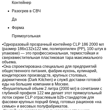
Контейнер
Разогрев в СВЧ
Да
Форма
Прямоугольная
•Одноразовый прозрачный контейнер CLP 186 2000 мл
(размер 186х132х122 мм, полипропилен (PP), 100 штук в
упаковке) — это профессиональная, термостойкая и
сверхвместительная пластиковая тара максимального
объема.
•Она спроектирована специально для предприятий
общественного питания, фабрик-кухонь, кулинарий,
кондитерских производств, крупных столовых,
дарккитченов (Dark Kitchen) и служб доставки готовой
еды на большие компании в Москве.
•Внушительный объем 2 литра (2000 мл) в сочетании с
глубиной профиля 122 мм делает этот прямоугольный
лоток серии CLP отраслевым b2b-стандартом для
фасовки крупных порций блюд, готовых рационов «на
семью» и весовых полуфабрикатов.