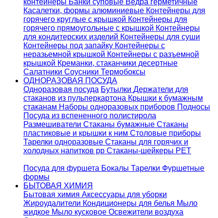
контейнеры
Банки суповые
Ведра герметичные
Касалетки, формы алюминиевые
Контейнеры для
горячего круглые с крышкой
Контейнеры для
горячего прямоугольные с крышкой
Контейнеры
для кондитерских изделий
Контейнеры для суши
Контейнеры под запайку
Контейнеры с
неразьемной крышкой
Контейнеры с разъемной
крышкой
Креманки, стаканчики десертные
Салатники
Соусники
Термобоксы
ОДНОРАЗОВАЯ ПОСУДА
Одноразовая посуда
Бутылки
Держатели для
стаканов из пульперкартона
Крышки к бумажным
стаканам
Наборы одноразовых приборов
Подносы
Посуда из вспененного полистирола
Размешиватели
Стаканы бумажные
Стаканы
пластиковые и крышки к ним
Столовые приборы
Тарелки одноразовые
Стаканы для горячих и
холодных напитков pp
Стаканы-шейкеры PET
Посуда для фуршета
Бокалы
Тарелки
Фуршетные
формы
БЫТОВАЯ ХИМИЯ
Бытовая химия
Аксессуары для уборки
Жироудалители
Кондиционеры для белья
Мыло
жидкое
Мыло кусковое
Освежители воздуха