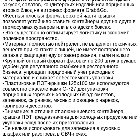
закусок, салатов, кондитерских изделий или порционных
вторых блюд на витринах формата Grab&Go.
•Жесткая плоская форма верхней части крышки
позволяет устойчиво ставить контейнеры друг на друга в
термосумках курьеров или в складских боксах.
•Это существенно оптимизирует логистику и экономит
полезное пространство.
•Материал полностью нейтрален, не выделяет токсичных
веществ при контакте с пищей, не имеет постороннего
запаха и защищает еду от заветривания, пыли и влаги.
•Крупный оптовый формат фасовки по 200 штук в рукаве
удобен для регулярного снабжения ресторанного
бизнеса, упрощает порционный учет расходных
материалов и снижает себестоимость упаковки.
•Пластиковые ПЭТ-крышки 125х100 мм используются
совместно с касалетками G-727 для упаковки
порционных горячих и холодных блюд: омлетов,
запеканок, сырников, мясных и овощных нарезок,
гарниров и десертов.
•Внимание: в отличие от алюминиевого контейнера,
крышка ПЭТ предназначена для холодных продуктов или
укупорки блюд после их приготовления.
•Ее нельзя использовать для запекания в духовых
шкафах или разогрева в СВЧ-печах.