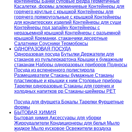
контейнеры
Банки суповые
Ведра герметичные
Касалетки, формы алюминиевые
Контейнеры для
горячего круглые с крышкой
Контейнеры для
горячего прямоугольные с крышкой
Контейнеры
для кондитерских изделий
Контейнеры для суши
Контейнеры под запайку
Контейнеры с
неразьемной крышкой
Контейнеры с разъемной
крышкой
Креманки, стаканчики десертные
Салатники
Соусники
Термобоксы
ОДНОРАЗОВАЯ ПОСУДА
Одноразовая посуда
Бутылки
Держатели для
стаканов из пульперкартона
Крышки к бумажным
стаканам
Наборы одноразовых приборов
Подносы
Посуда из вспененного полистирола
Размешиватели
Стаканы бумажные
Стаканы
пластиковые и крышки к ним
Столовые приборы
Тарелки одноразовые
Стаканы для горячих и
холодных напитков pp
Стаканы-шейкеры PET
Посуда для фуршета
Бокалы
Тарелки
Фуршетные
формы
БЫТОВАЯ ХИМИЯ
Бытовая химия
Аксессуары для уборки
Жироудалители
Кондиционеры для белья
Мыло
жидкое
Мыло кусковое
Освежители воздуха