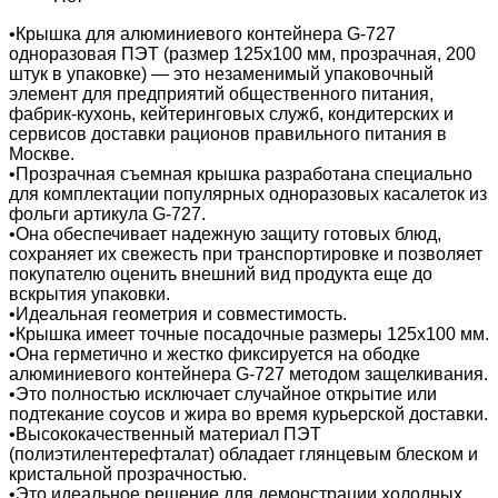
•Крышка для алюминиевого контейнера G-727
одноразовая ПЭТ (размер 125х100 мм, прозрачная, 200
штук в упаковке) — это незаменимый упаковочный
элемент для предприятий общественного питания,
фабрик-кухонь, кейтеринговых служб, кондитерских и
сервисов доставки рационов правильного питания в
Москве.
•Прозрачная съемная крышка разработана специально
для комплектации популярных одноразовых касалеток из
фольги артикула G-727.
•Она обеспечивает надежную защиту готовых блюд,
сохраняет их свежесть при транспортировке и позволяет
покупателю оценить внешний вид продукта еще до
вскрытия упаковки.
•Идеальная геометрия и совместимость.
•Крышка имеет точные посадочные размеры 125х100 мм.
•Она герметично и жестко фиксируется на ободке
алюминиевого контейнера G-727 методом защелкивания.
•Это полностью исключает случайное открытие или
подтекание соусов и жира во время курьерской доставки.
•Высококачественный материал ПЭТ
(полиэтилентерефталат) обладает глянцевым блеском и
кристальной прозрачностью.
•Это идеальное решение для демонстрации холодных