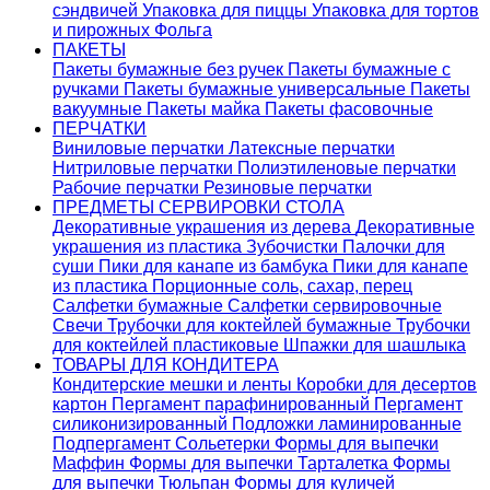
сэндвичей
Упаковка для пиццы
Упаковка для тортов
и пирожных
Фольга
ПАКЕТЫ
Пакеты бумажные без ручек
Пакеты бумажные с
ручками
Пакеты бумажные универсальные
Пакеты
вакуумные
Пакеты майка
Пакеты фасовочные
ПЕРЧАТКИ
Виниловые перчатки
Латексные перчатки
Нитриловые перчатки
Полиэтиленовые перчатки
Рабочие перчатки
Резиновые перчатки
ПРЕДМЕТЫ СЕРВИРОВКИ СТОЛА
Декоративные украшения из дерева
Декоративные
украшения из пластика
Зубочистки
Палочки для
суши
Пики для канапе из бамбука
Пики для канапе
из пластика
Порционные соль, сахар, перец
Салфетки бумажные
Салфетки сервировочные
Свечи
Трубочки для коктейлей бумажные
Трубочки
для коктейлей пластиковые
Шпажки для шашлыка
ТОВАРЫ ДЛЯ КОНДИТЕРА
Кондитерские мешки и ленты
Коробки для десертов
картон
Пергамент парафинированный
Пергамент
силиконизированный
Подложки ламинированные
Подпергамент
Сольетерки
Формы для выпечки
Маффин
Формы для выпечки Тарталетка
Формы
для выпечки Тюльпан
Формы для куличей