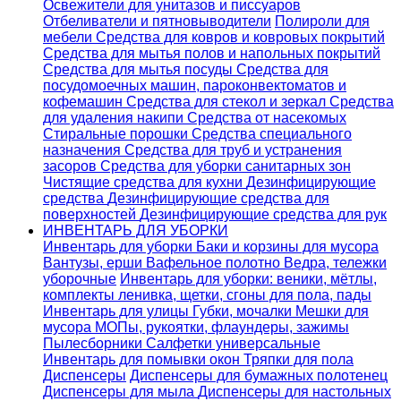
Освежители для унитазов и писсуаров
Отбеливатели и пятновыводители
Полироли для
мебели
Средства для ковров и ковровых покрытий
Средства для мытья полов и напольных покрытий
Средства для мытья посуды
Средства для
посудомоечных машин, пароконвектоматов и
кофемашин
Средства для стекол и зеркал
Средства
для удаления накипи
Средства от насекомых
Стиральные порошки
Cредства специального
назначения
Средства для труб и устранения
засоров
Средства для уборки санитарных зон
Чистящие средства для кухни
Дезинфицирующие
средства
Дезинфицирующие средства для
поверхностей
Дезинфицирующие средства для рук
ИНВЕНТАРЬ ДЛЯ УБОРКИ
Инвентарь для уборки
Баки и корзины для мусора
Вантузы, ерши
Вафельное полотно
Ведра, тележки
уборочные
Инвентарь для уборки: веники, мётлы,
комплекты ленивка, щетки, сгоны для пола, пады
Инвентарь для улицы
Губки, мочалки
Мешки для
мусора
МОПы, рукоятки, флаундеры, зажимы
Пылесборники
Салфетки универсальные
Инвентарь для помывки окон
Тряпки для пола
Диспенсеры
Диспенсеры для бумажных полотенец
Диспенсеры для мыла
Диспенсеры для настольных