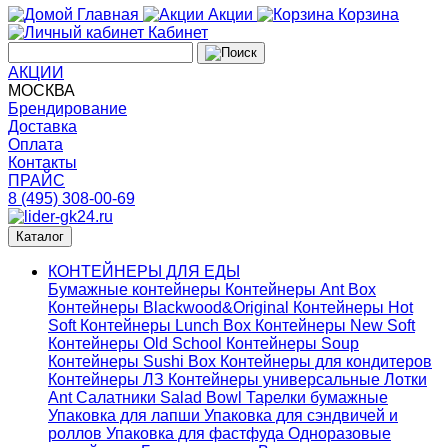
Главная
Акции
Корзина
Кабинет
АКЦИИ
МОСКВА
Брендирование
Доставка
Оплата
Контакты
ПРАЙС
8 (495) 308-00-69
Каталог
КОНТЕЙНЕРЫ ДЛЯ ЕДЫ
Бумажные контейнеры
Контейнеры Ant Box
Контейнеры Blackwood&Original
Контейнеры Hot
Soft
Контейнеры Lunch Box
Контейнеры New Soft
Контейнеры Old School
Контейнеры Soup
Контейнеры Sushi Box
Контейнеры для кондитеров
Контейнеры ЛЗ
Контейнеры универсальные
Лотки
Ant
Салатники Salad Bowl
Тарелки бумажные
Упаковка для лапши
Упаковка для сэндвичей и
роллов
Упаковка для фастфуда
Одноразовые