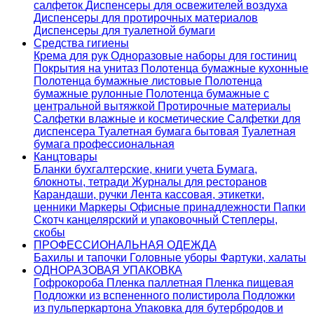
салфеток
Диспенсеры для освежителей воздуха
Диспенсеры для протирочных материалов
Диспенсеры для туалетной бумаги
Средства гигиены
Крема для рук
Одноразовые наборы для гостиниц
Покрытия на унитаз
Полотенца бумажные кухонные
Полотенца бумажные листовые
Полотенца
бумажные рулонные
Полотенца бумажные с
центральной вытяжкой
Протирочные материалы
Салфетки влажные и косметические
Салфетки для
диспенсера
Туалетная бумага бытовая
Туалетная
бумага профессиональная
Канцтовары
Бланки бухгалтерские, книги учета
Бумага,
блокноты, тетради
Журналы для ресторанов
Карандаши, ручки
Лента кассовая, этикетки,
ценники
Маркеры
Офисные принадлежности
Папки
Скотч канцелярский и упаковочный
Степлеры,
скобы
ПРОФЕССИОНАЛЬНАЯ ОДЕЖДА
Бахилы и тапочки
Головные уборы
Фартуки, халаты
ОДНОРАЗОВАЯ УПАКОВКА
Гофрокороба
Пленка паллетная
Пленка пищевая
Подложки из вспененного полистирола
Подложки
из пульперкартона
Упаковка для бутербродов и