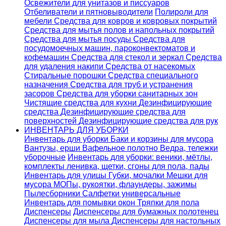
Освежители для унитазов и писсуаров
Отбеливатели и пятновыводители
Полироли для
мебели
Средства для ковров и ковровых покрытий
Средства для мытья полов и напольных покрытий
Средства для мытья посуды
Средства для
посудомоечных машин, пароконвектоматов и
кофемашин
Средства для стекол и зеркал
Средства
для удаления накипи
Средства от насекомых
Стиральные порошки
Cредства специального
назначения
Средства для труб и устранения
засоров
Средства для уборки санитарных зон
Чистящие средства для кухни
Дезинфицирующие
средства
Дезинфицирующие средства для
поверхностей
Дезинфицирующие средства для рук
ИНВЕНТАРЬ ДЛЯ УБОРКИ
Инвентарь для уборки
Баки и корзины для мусора
Вантузы, ерши
Вафельное полотно
Ведра, тележки
уборочные
Инвентарь для уборки: веники, мётлы,
комплекты ленивка, щетки, сгоны для пола, пады
Инвентарь для улицы
Губки, мочалки
Мешки для
мусора
МОПы, рукоятки, флаундеры, зажимы
Пылесборники
Салфетки универсальные
Инвентарь для помывки окон
Тряпки для пола
Диспенсеры
Диспенсеры для бумажных полотенец
Диспенсеры для мыла
Диспенсеры для настольных