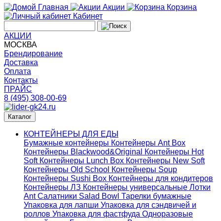
Главная
Акции
Корзина
Кабинет
АКЦИИ
МОСКВА
Брендирование
Доставка
Оплата
Контакты
ПРАЙС
8 (495) 308-00-69
Каталог
КОНТЕЙНЕРЫ ДЛЯ ЕДЫ
Бумажные контейнеры
Контейнеры Ant Box
Контейнеры Blackwood&Original
Контейнеры Hot
Soft
Контейнеры Lunch Box
Контейнеры New Soft
Контейнеры Old School
Контейнеры Soup
Контейнеры Sushi Box
Контейнеры для кондитеров
Контейнеры ЛЗ
Контейнеры универсальные
Лотки
Ant
Салатники Salad Bowl
Тарелки бумажные
Упаковка для лапши
Упаковка для сэндвичей и
роллов
Упаковка для фастфуда
Одноразовые