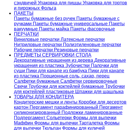
сэндвичей
Упаковка для пиццы
Упаковка для тортов
и пирожных
Фольга
ПАКЕТЫ
Пакеты бумажные без ручек
Пакеты бумажные с
ручками
Пакеты бумажные универсальные
Пакеты
вакуумные
Пакеты майка
Пакеты фасовочные
ПЕРЧАТКИ
Виниловые перчатки
Латексные перчатки
Нитриловые перчатки
Полиэтиленовые перчатки
Рабочие перчатки
Резиновые перчатки
ПРЕДМЕТЫ СЕРВИРОВКИ СТОЛА
Декоративные украшения из дерева
Декоративные
украшения из пластика
Зубочистки
Палочки для
суши
Пики для канапе из бамбука
Пики для канапе
из пластика
Порционные соль, сахар, перец
Салфетки бумажные
Салфетки сервировочные
Свечи
Трубочки для коктейлей бумажные
Трубочки
для коктейлей пластиковые
Шпажки для шашлыка
ТОВАРЫ ДЛЯ КОНДИТЕРА
Кондитерские мешки и ленты
Коробки для десертов
картон
Пергамент парафинированный
Пергамент
силиконизированный
Подложки ламинированные
Подпергамент
Сольетерки
Формы для выпечки
Маффин
Формы для выпечки Тарталетка
Формы
для выпечки Тюльпан
Формы для куличей