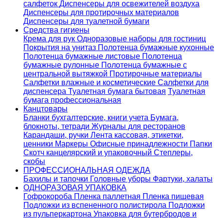
салфеток
Диспенсеры для освежителей воздуха
Диспенсеры для протирочных материалов
Диспенсеры для туалетной бумаги
Средства гигиены
Крема для рук
Одноразовые наборы для гостиниц
Покрытия на унитаз
Полотенца бумажные кухонные
Полотенца бумажные листовые
Полотенца
бумажные рулонные
Полотенца бумажные с
центральной вытяжкой
Протирочные материалы
Салфетки влажные и косметические
Салфетки для
диспенсера
Туалетная бумага бытовая
Туалетная
бумага профессиональная
Канцтовары
Бланки бухгалтерские, книги учета
Бумага,
блокноты, тетради
Журналы для ресторанов
Карандаши, ручки
Лента кассовая, этикетки,
ценники
Маркеры
Офисные принадлежности
Папки
Скотч канцелярский и упаковочный
Степлеры,
скобы
ПРОФЕССИОНАЛЬНАЯ ОДЕЖДА
Бахилы и тапочки
Головные уборы
Фартуки, халаты
ОДНОРАЗОВАЯ УПАКОВКА
Гофрокороба
Пленка паллетная
Пленка пищевая
Подложки из вспененного полистирола
Подложки
из пульперкартона
Упаковка для бутербродов и