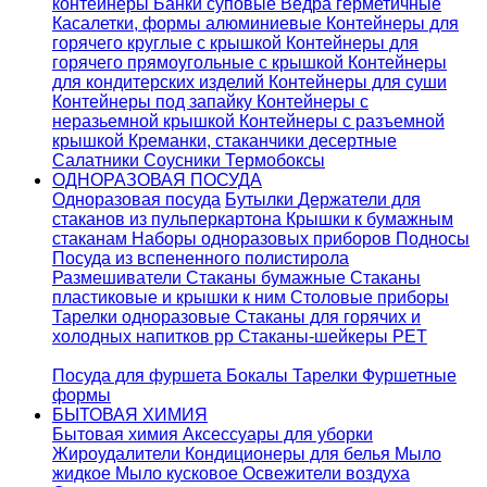
контейнеры
Банки суповые
Ведра герметичные
Касалетки, формы алюминиевые
Контейнеры для
горячего круглые с крышкой
Контейнеры для
горячего прямоугольные с крышкой
Контейнеры
для кондитерских изделий
Контейнеры для суши
Контейнеры под запайку
Контейнеры с
неразьемной крышкой
Контейнеры с разъемной
крышкой
Креманки, стаканчики десертные
Салатники
Соусники
Термобоксы
ОДНОРАЗОВАЯ ПОСУДА
Одноразовая посуда
Бутылки
Держатели для
стаканов из пульперкартона
Крышки к бумажным
стаканам
Наборы одноразовых приборов
Подносы
Посуда из вспененного полистирола
Размешиватели
Стаканы бумажные
Стаканы
пластиковые и крышки к ним
Столовые приборы
Тарелки одноразовые
Стаканы для горячих и
холодных напитков pp
Стаканы-шейкеры PET
Посуда для фуршета
Бокалы
Тарелки
Фуршетные
формы
БЫТОВАЯ ХИМИЯ
Бытовая химия
Аксессуары для уборки
Жироудалители
Кондиционеры для белья
Мыло
жидкое
Мыло кусковое
Освежители воздуха