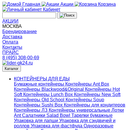
Главная
Акции
Корзина
Кабинет
АКЦИИ
МОСКВА
Брендирование
Доставка
Оплата
Контакты
ПРАЙС
8 (495) 308-00-69
Каталог
КОНТЕЙНЕРЫ ДЛЯ ЕДЫ
Бумажные контейнеры
Контейнеры Ant Box
Контейнеры Blackwood&Original
Контейнеры Hot
Soft
Контейнеры Lunch Box
Контейнеры New Soft
Контейнеры Old School
Контейнеры Soup
Контейнеры Sushi Box
Контейнеры для кондитеров
Контейнеры ЛЗ
Контейнеры универсальные
Лотки
Ant
Салатники Salad Bowl
Тарелки бумажные
Упаковка для лапши
Упаковка для сэндвичей и
роллов
Упаковка для фастфуда
Одноразовые