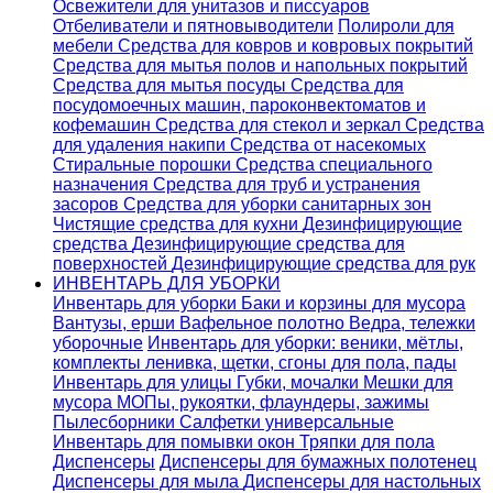
Освежители для унитазов и писсуаров
Отбеливатели и пятновыводители
Полироли для
мебели
Средства для ковров и ковровых покрытий
Средства для мытья полов и напольных покрытий
Средства для мытья посуды
Средства для
посудомоечных машин, пароконвектоматов и
кофемашин
Средства для стекол и зеркал
Средства
для удаления накипи
Средства от насекомых
Стиральные порошки
Cредства специального
назначения
Средства для труб и устранения
засоров
Средства для уборки санитарных зон
Чистящие средства для кухни
Дезинфицирующие
средства
Дезинфицирующие средства для
поверхностей
Дезинфицирующие средства для рук
ИНВЕНТАРЬ ДЛЯ УБОРКИ
Инвентарь для уборки
Баки и корзины для мусора
Вантузы, ерши
Вафельное полотно
Ведра, тележки
уборочные
Инвентарь для уборки: веники, мётлы,
комплекты ленивка, щетки, сгоны для пола, пады
Инвентарь для улицы
Губки, мочалки
Мешки для
мусора
МОПы, рукоятки, флаундеры, зажимы
Пылесборники
Салфетки универсальные
Инвентарь для помывки окон
Тряпки для пола
Диспенсеры
Диспенсеры для бумажных полотенец
Диспенсеры для мыла
Диспенсеры для настольных