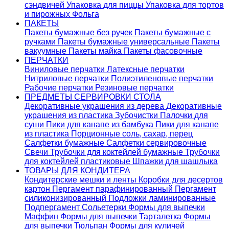
сэндвичей
Упаковка для пиццы
Упаковка для тортов
и пирожных
Фольга
ПАКЕТЫ
Пакеты бумажные без ручек
Пакеты бумажные с
ручками
Пакеты бумажные универсальные
Пакеты
вакуумные
Пакеты майка
Пакеты фасовочные
ПЕРЧАТКИ
Виниловые перчатки
Латексные перчатки
Нитриловые перчатки
Полиэтиленовые перчатки
Рабочие перчатки
Резиновые перчатки
ПРЕДМЕТЫ СЕРВИРОВКИ СТОЛА
Декоративные украшения из дерева
Декоративные
украшения из пластика
Зубочистки
Палочки для
суши
Пики для канапе из бамбука
Пики для канапе
из пластика
Порционные соль, сахар, перец
Салфетки бумажные
Салфетки сервировочные
Свечи
Трубочки для коктейлей бумажные
Трубочки
для коктейлей пластиковые
Шпажки для шашлыка
ТОВАРЫ ДЛЯ КОНДИТЕРА
Кондитерские мешки и ленты
Коробки для десертов
картон
Пергамент парафинированный
Пергамент
силиконизированный
Подложки ламинированные
Подпергамент
Сольетерки
Формы для выпечки
Маффин
Формы для выпечки Тарталетка
Формы
для выпечки Тюльпан
Формы для куличей