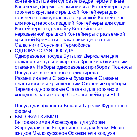
контейнеры
Банки суповые
Ведра герметичные
Касалетки, формы алюминиевые
Контейнеры для
горячего круглые с крышкой
Контейнеры для
горячего прямоугольные с крышкой
Контейнеры
для кондитерских изделий
Контейнеры для суши
Контейнеры под запайку
Контейнеры с
неразьемной крышкой
Контейнеры с разъемной
крышкой
Креманки, стаканчики десертные
Салатники
Соусники
Термобоксы
ОДНОРАЗОВАЯ ПОСУДА
Одноразовая посуда
Бутылки
Держатели для
стаканов из пульперкартона
Крышки к бумажным
стаканам
Наборы одноразовых приборов
Подносы
Посуда из вспененного полистирола
Размешиватели
Стаканы бумажные
Стаканы
пластиковые и крышки к ним
Столовые приборы
Тарелки одноразовые
Стаканы для горячих и
холодных напитков pp
Стаканы-шейкеры PET
Посуда для фуршета
Бокалы
Тарелки
Фуршетные
формы
БЫТОВАЯ ХИМИЯ
Бытовая химия
Аксессуары для уборки
Жироудалители
Кондиционеры для белья
Мыло
жидкое
Мыло кусковое
Освежители воздуха