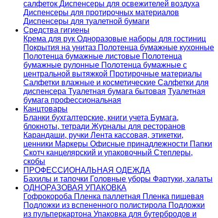
салфеток
Диспенсеры для освежителей воздуха
Диспенсеры для протирочных материалов
Диспенсеры для туалетной бумаги
Средства гигиены
Крема для рук
Одноразовые наборы для гостиниц
Покрытия на унитаз
Полотенца бумажные кухонные
Полотенца бумажные листовые
Полотенца
бумажные рулонные
Полотенца бумажные с
центральной вытяжкой
Протирочные материалы
Салфетки влажные и косметические
Салфетки для
диспенсера
Туалетная бумага бытовая
Туалетная
бумага профессиональная
Канцтовары
Бланки бухгалтерские, книги учета
Бумага,
блокноты, тетради
Журналы для ресторанов
Карандаши, ручки
Лента кассовая, этикетки,
ценники
Маркеры
Офисные принадлежности
Папки
Скотч канцелярский и упаковочный
Степлеры,
скобы
ПРОФЕССИОНАЛЬНАЯ ОДЕЖДА
Бахилы и тапочки
Головные уборы
Фартуки, халаты
ОДНОРАЗОВАЯ УПАКОВКА
Гофрокороба
Пленка паллетная
Пленка пищевая
Подложки из вспененного полистирола
Подложки
из пульперкартона
Упаковка для бутербродов и