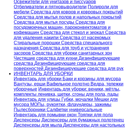
Освежители для унитазов и писсуаров
Отбеливатели и пятновыводители
Полироли для
мебели
Средства для ковров и ковровых покрытий
Средства для мытья полов и напольных покрытий
Средства для мытья посуды
Средства для
посудомоечных машин, пароконвектоматов и
кофемашин
Средства для стекол и зеркал
Средства
для удаления накипи
Средства от насекомых
Стиральные порошки
Cредства специального
назначения
Средства для труб и устранения
засоров
Средства для уборки санитарных зон
Чистящие средства для кухни
Дезинфицирующие
средства
Дезинфицирующие средства для
поверхностей
Дезинфицирующие средства для рук
ИНВЕНТАРЬ ДЛЯ УБОРКИ
Инвентарь для уборки
Баки и корзины для мусора
Вантузы, ерши
Вафельное полотно
Ведра, тележки
уборочные
Инвентарь для уборки: веники, мётлы,
комплекты ленивка, щетки, сгоны для пола, пады
Инвентарь для улицы
Губки, мочалки
Мешки для
мусора
МОПы, рукоятки, флаундеры, зажимы
Пылесборники
Салфетки универсальные
Инвентарь для помывки окон
Тряпки для пола
Диспенсеры
Диспенсеры для бумажных полотенец
Диспенсеры для мыла
Диспенсеры для настольных