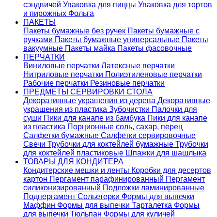
сэндвичей
Упаковка для пиццы
Упаковка для тортов
и пирожных
Фольга
ПАКЕТЫ
Пакеты бумажные без ручек
Пакеты бумажные с
ручками
Пакеты бумажные универсальные
Пакеты
вакуумные
Пакеты майка
Пакеты фасовочные
ПЕРЧАТКИ
Виниловые перчатки
Латексные перчатки
Нитриловые перчатки
Полиэтиленовые перчатки
Рабочие перчатки
Резиновые перчатки
ПРЕДМЕТЫ СЕРВИРОВКИ СТОЛА
Декоративные украшения из дерева
Декоративные
украшения из пластика
Зубочистки
Палочки для
суши
Пики для канапе из бамбука
Пики для канапе
из пластика
Порционные соль, сахар, перец
Салфетки бумажные
Салфетки сервировочные
Свечи
Трубочки для коктейлей бумажные
Трубочки
для коктейлей пластиковые
Шпажки для шашлыка
ТОВАРЫ ДЛЯ КОНДИТЕРА
Кондитерские мешки и ленты
Коробки для десертов
картон
Пергамент парафинированный
Пергамент
силиконизированный
Подложки ламинированные
Подпергамент
Сольетерки
Формы для выпечки
Маффин
Формы для выпечки Тарталетка
Формы
для выпечки Тюльпан
Формы для куличей