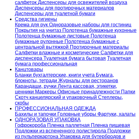
салфеток
Диспенсеры для освежителей воздуха
Диспенсеры для протирочных материалов
Диспенсеры для туалетной бумаги
Средства гигиены
Крема для рук
Одноразовые наборы для гостиниц
Покрытия на унитаз
Полотенца бумажные кухонные
Полотенца бумажные листовые
Полотенца
бумажные рулонные
Полотенца бумажные с
центральной вытяжкой
Протирочные материалы
Салфетки влажные и косметические
Салфетки для
диспенсера
Туалетная бумага бытовая
Туалетная
бумага профессиональная
Канцтовары
Бланки бухгалтерские, книги учета
Бумага,
блокноты, тетради
Журналы для ресторанов
Карандаши, ручки
Лента кассовая, этикетки,
ценники
Маркеры
Офисные принадлежности
Папки
Скотч канцелярский и упаковочный
Степлеры,
скобы
ПРОФЕССИОНАЛЬНАЯ ОДЕЖДА
Бахилы и тапочки
Головные уборы
Фартуки, халаты
ОДНОРАЗОВАЯ УПАКОВКА
Гофрокороба
Пленка паллетная
Пленка пищевая
Подложки из вспененного полистирола
Подложки
из пульперкартона
Упаковка для бутербродов и