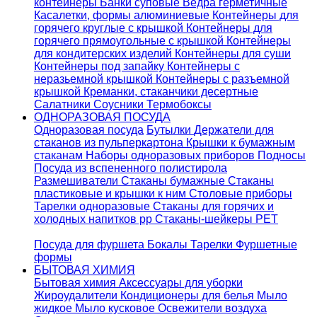
контейнеры
Банки суповые
Ведра герметичные
Касалетки, формы алюминиевые
Контейнеры для
горячего круглые с крышкой
Контейнеры для
горячего прямоугольные с крышкой
Контейнеры
для кондитерских изделий
Контейнеры для суши
Контейнеры под запайку
Контейнеры с
неразьемной крышкой
Контейнеры с разъемной
крышкой
Креманки, стаканчики десертные
Салатники
Соусники
Термобоксы
ОДНОРАЗОВАЯ ПОСУДА
Одноразовая посуда
Бутылки
Держатели для
стаканов из пульперкартона
Крышки к бумажным
стаканам
Наборы одноразовых приборов
Подносы
Посуда из вспененного полистирола
Размешиватели
Стаканы бумажные
Стаканы
пластиковые и крышки к ним
Столовые приборы
Тарелки одноразовые
Стаканы для горячих и
холодных напитков pp
Стаканы-шейкеры PET
Посуда для фуршета
Бокалы
Тарелки
Фуршетные
формы
БЫТОВАЯ ХИМИЯ
Бытовая химия
Аксессуары для уборки
Жироудалители
Кондиционеры для белья
Мыло
жидкое
Мыло кусковое
Освежители воздуха