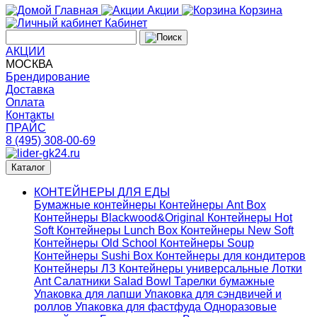
Главная
Акции
Корзина
Кабинет
АКЦИИ
МОСКВА
Брендирование
Доставка
Оплата
Контакты
ПРАЙС
8 (495) 308-00-69
Каталог
КОНТЕЙНЕРЫ ДЛЯ ЕДЫ
Бумажные контейнеры
Контейнеры Ant Box
Контейнеры Blackwood&Original
Контейнеры Hot
Soft
Контейнеры Lunch Box
Контейнеры New Soft
Контейнеры Old School
Контейнеры Soup
Контейнеры Sushi Box
Контейнеры для кондитеров
Контейнеры ЛЗ
Контейнеры универсальные
Лотки
Ant
Салатники Salad Bowl
Тарелки бумажные
Упаковка для лапши
Упаковка для сэндвичей и
роллов
Упаковка для фастфуда
Одноразовые