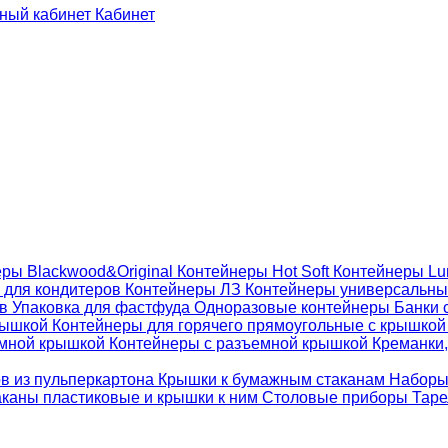
Кабинет
ры Blackwood&Original
Контейнеры Hot Soft
Контейнеры Lu
 для кондитеров
Контейнеры ЛЗ
Контейнеры универсальн
ов
Упаковка для фастфуда
Одноразовые контейнеры
Банки 
крышкой
Контейнеры для горячего прямоугольные с крышко
емной крышкой
Контейнеры с разъемной крышкой
Креманки,
ов из пульперкартона
Крышки к бумажным стаканам
Наборы
каны пластиковые и крышки к ним
Столовые приборы
Таре