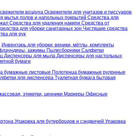
свежители воздуха
Освежители для унитазов и писсуаров
ля мытья полов и напольных покрытий
Средства для
ркал
Средства для удаления накипи
Средства от
редства для уборки санитарных зон
Чистящие средства
ва для рук
е
Инвентарь для уборки: веники, мётлы, комплекты
 флаундеры, зажимы
Пылесборники
Салфетки
ец
Диспенсеры для мыла
Диспенсеры для настольных
летной бумаги
а бумажные листовые
Полотенца бумажные рулонные
лфетки для диспенсера
Туалетная бумага бытовая
кассовая, этикетки, ценники
Маркеры
Офисные
артона
Упаковка для бутербродов и сэндвичей
Упаковка