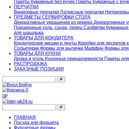
Пакеты бумажные без ручек
Пакеты бумажные с руч
ПЕРЧАТКИ
Виниловые перчатки
Латексные перчатки
Нитриловы
ПРЕДМЕТЫ СЕРВИРОВКИ СТОЛА
Декоративные украшения из дерева
Декоративные у
Порционные соль, сахар, перец
Салфетки бумажны
для шашлыка
ТОВАРЫ ДЛЯ КОНДИТЕРА
Кондитерские мешки и ленты
Коробки для десертов 
Сольетерки
Формы для выпечки Маффин
Формы для
ТОВАРЫ ДЛЯ КУХНИ
Дрова и уголь
Кухонные принадлежности
Пакеты для
РАСПРОДАЖА
ЗАКАЗНЫЕ ПОЗИЦИИ
🔎︎
Войти
0
0₽
🔎︎
ГЛАВНАЯ
Посуда для фуршета
Фуршетные формы