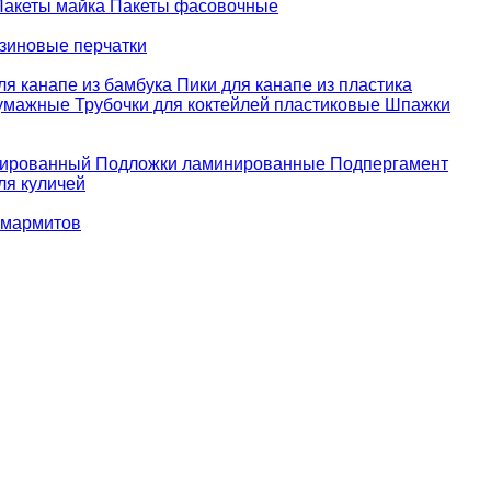
Пакеты майка
Пакеты фасовочные
зиновые перчатки
ля канапе из бамбука
Пики для канапе из пластика
бумажные
Трубочки для коктейлей пластиковые
Шпажки
зированный
Подложки ламинированные
Подпергамент
ля куличей
 мармитов