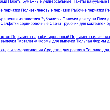
ками
Пакеты бумажные универсальные
Пакеты вакуумные
е перчатки
Полиэтиленовые перчатки
Рабочие перчатки
Ре
крашения из пластика
Зубочистки
Палочки для суши
Пики д
е
Салфетки сервировочные
Свечи
Трубочки для коктейлей 
картон
Пергамент парафинированный
Пергамент силикони
 выпечки Тарталетка
Формы для выпечки Тюльпан
Формы д
 льда и замораживания
Средства для розжига
Топливо для