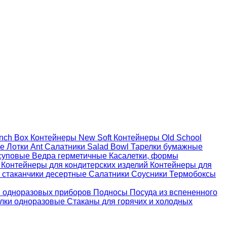
nch Box
Контейнеры New Soft
Контейнеры Old School
ые
Лотки Ant
Салатники Salad Bowl
Тарелки бумажные
суповые
Ведра герметичные
Касалетки, формы
й
Контейнеры для кондитерских изделий
Контейнеры для
 стаканчики десертные
Салатники
Соусники
Термобоксы
 одноразовых приборов
Подносы
Посуда из вспененного
лки одноразовые
Стаканы для горячих и холодных