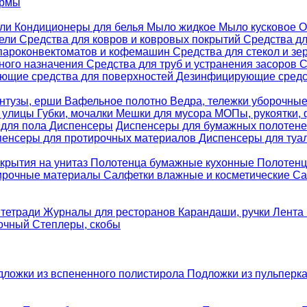
ормы
ели
Кондиционеры для белья
Мыло жидкое
Мыло кусковое
О
бели
Средства для ковров и ковровых покрытий
Средства д
 пароконвектоматов и кофемашин
Средства для стекол и зе
ного назначения
Средства для труб и устранения засоров
С
ющие средства для поверхностей
Дезинфицирующие средст
нтузы, ерши
Вафельное полотно
Ведра, тележки уборочны
я улицы
Губки, мочалки
Мешки для мусора
МОПы, рукоятки,
 для пола
Диспенсеры
Диспенсеры для бумажных полотен
пенсеры для протирочных материалов
Диспенсеры для туа
крытия на унитаз
Полотенца бумажные кухонные
Полотенц
ирочные материалы
Салфетки влажные и косметические
Са
 тетради
Журналы для ресторанов
Карандаши, ручки
Лента 
вочный
Степлеры, скобы
дложки из вспененного полистирола
Подложки из пульперк