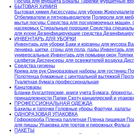
Посуда для фуршета
Бокалы
Тарелки
Фуршетные ф
БЫТОВАЯ ХИМИЯ
Бытовая химия
Аксессуары для уборки
Жироудалит
Отбеливатели и пятновыводители
Полироли для ме
мытья посуды
Средства для посудомоечных машин,
насекомых
Стиральные порошки
Cредства специаль
для кухни
Дезинфицирующие средства
Дезинфициру
ИНВЕНТАРЬ ДЛЯ УБОРКИ
Инвентарь для уборки
Баки и корзины для мусора
Ва
ленивка, щетки, сгоны для пола, пады
Инвентарь дл
универсальные
Инвентарь для помывки окон
Тряпки
салфеток
Диспенсеры для освежителей воздуха
Дис
Средства гигиены
Крема для рук
Одноразовые наборы для гостиниц
По
Полотенца бумажные с центральной вытяжкой
Прот
Туалетная бумага профессиональная
Канцтовары
Бланки бухгалтерские, книги учета
Бумага, блокноты,
принадлежности
Папки
Скотч канцелярский и упако
ПРОФЕССИОНАЛЬНАЯ ОДЕЖДА
Бахилы и тапочки
Головные уборы
Фартуки, халаты
ОДНОРАЗОВАЯ УПАКОВКА
Гофрокороба
Пленка паллетная
Пленка пищевая
По
для пиццы
Упаковка для тортов и пирожных
Фольга
ПАКЕТЫ