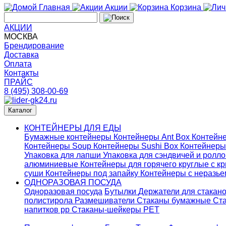
Главная
Акции
Корзина
АКЦИИ
МОСКВА
Брендирование
Доставка
Оплата
Контакты
ПРАЙС
8 (495) 308-00-69
Каталог
КОНТЕЙНЕРЫ ДЛЯ ЕДЫ
Бумажные контейнеры
Контейнеры Ant Box
Контейне
Контейнеры Soup
Контейнеры Sushi Box
Контейнеры
Упаковка для лапши
Упаковка для сэндвичей и ролл
алюминиевые
Контейнеры для горячего круглые с 
суши
Контейнеры под запайку
Контейнеры с неразь
ОДНОРАЗОВАЯ ПОСУДА
Одноразовая посуда
Бутылки
Держатели для стакан
полистирола
Размешиватели
Стаканы бумажные
Ста
напитков pp
Стаканы-шейкеры PET