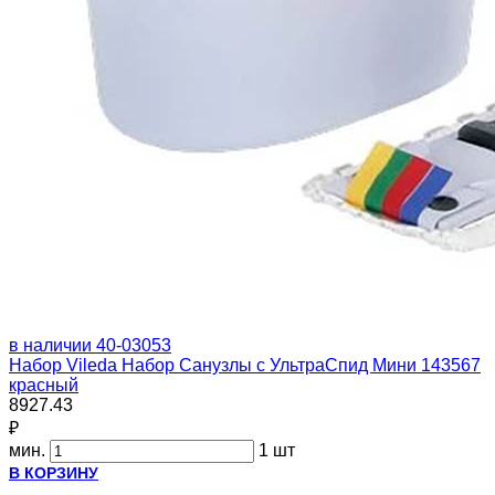
в наличии
40-03053
Набор Vileda Набор Санузлы с УльтраСпид Мини 143567
красный
8927.43
₽
мин.
1 шт
В КОРЗИНУ