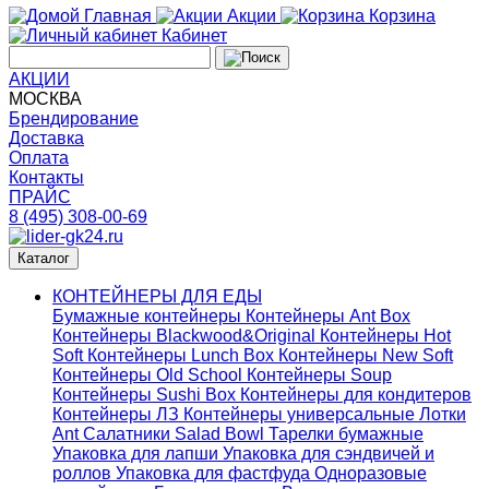
Главная
Акции
Корзина
Кабинет
АКЦИИ
МОСКВА
Брендирование
Доставка
Оплата
Контакты
ПРАЙС
8 (495) 308-00-69
Каталог
КОНТЕЙНЕРЫ ДЛЯ ЕДЫ
Бумажные контейнеры
Контейнеры Ant Box
Контейнеры Blackwood&Original
Контейнеры Hot
Soft
Контейнеры Lunch Box
Контейнеры New Soft
Контейнеры Old School
Контейнеры Soup
Контейнеры Sushi Box
Контейнеры для кондитеров
Контейнеры ЛЗ
Контейнеры универсальные
Лотки
Ant
Салатники Salad Bowl
Тарелки бумажные
Упаковка для лапши
Упаковка для сэндвичей и
роллов
Упаковка для фастфуда
Одноразовые