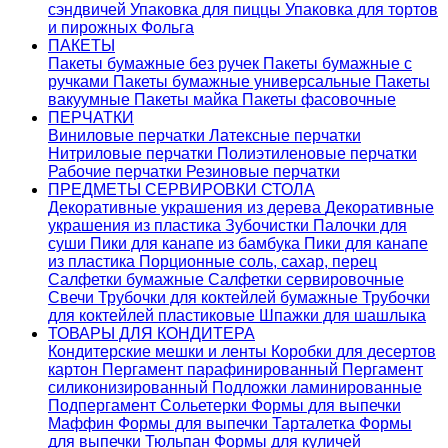
сэндвичей
Упаковка для пиццы
Упаковка для тортов
и пирожных
Фольга
ПАКЕТЫ
Пакеты бумажные без ручек
Пакеты бумажные с
ручками
Пакеты бумажные универсальные
Пакеты
вакуумные
Пакеты майка
Пакеты фасовочные
ПЕРЧАТКИ
Виниловые перчатки
Латексные перчатки
Нитриловые перчатки
Полиэтиленовые перчатки
Рабочие перчатки
Резиновые перчатки
ПРЕДМЕТЫ СЕРВИРОВКИ СТОЛА
Декоративные украшения из дерева
Декоративные
украшения из пластика
Зубочистки
Палочки для
суши
Пики для канапе из бамбука
Пики для канапе
из пластика
Порционные соль, сахар, перец
Салфетки бумажные
Салфетки сервировочные
Свечи
Трубочки для коктейлей бумажные
Трубочки
для коктейлей пластиковые
Шпажки для шашлыка
ТОВАРЫ ДЛЯ КОНДИТЕРА
Кондитерские мешки и ленты
Коробки для десертов
картон
Пергамент парафинированный
Пергамент
силиконизированный
Подложки ламинированные
Подпергамент
Сольетерки
Формы для выпечки
Маффин
Формы для выпечки Тарталетка
Формы
для выпечки Тюльпан
Формы для куличей