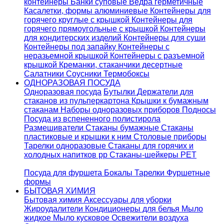
контейнеры
Банки суповые
Ведра герметичные
Касалетки, формы алюминиевые
Контейнеры для
горячего круглые с крышкой
Контейнеры для
горячего прямоугольные с крышкой
Контейнеры
для кондитерских изделий
Контейнеры для суши
Контейнеры под запайку
Контейнеры с
неразьемной крышкой
Контейнеры с разъемной
крышкой
Креманки, стаканчики десертные
Салатники
Соусники
Термобоксы
ОДНОРАЗОВАЯ ПОСУДА
Одноразовая посуда
Бутылки
Держатели для
стаканов из пульперкартона
Крышки к бумажным
стаканам
Наборы одноразовых приборов
Подносы
Посуда из вспененного полистирола
Размешиватели
Стаканы бумажные
Стаканы
пластиковые и крышки к ним
Столовые приборы
Тарелки одноразовые
Стаканы для горячих и
холодных напитков pp
Стаканы-шейкеры PET
Посуда для фуршета
Бокалы
Тарелки
Фуршетные
формы
БЫТОВАЯ ХИМИЯ
Бытовая химия
Аксессуары для уборки
Жироудалители
Кондиционеры для белья
Мыло
жидкое
Мыло кусковое
Освежители воздуха