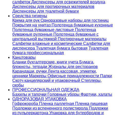
салфеток
Диспенсеры для освежителей воздуха
Диспенсеры для протирочных материалов
Диспенсеры для туалетной бумаги
Средства гигиены
Крема для рук
Одноразовые наборы для гостиниц
Покрытия на унитаз
Полотенца бумажные кухонные
Полотенца бумажные листовые
Полотенца
бумажные рулонные
Полотенца бумажные с
центральной вытяжкой
Протирочные материалы
Салфетки влажные и косметические
Салфетки для
диспенсера
Туалетная бумага бытовая
Туалетная
бумага профессиональная
Канцтовары
Бланки бухгалтерские, книги учета
Бумага,
блокноты, тетради
Журналы для ресторанов
Карандаши, ручки
Лента кассовая, этикетки,
ценники
Маркеры
Офисные принадлежности
Папки
Скотч канцелярский и упаковочный
Степлеры,
скобы
ПРОФЕССИОНАЛЬНАЯ ОДЕЖДА
Бахилы и тапочки
Головные уборы
Фартуки, халаты
ОДНОРАЗОВАЯ УПАКОВКА
Гофрокороба
Пленка паллетная
Пленка пищевая
Подложки из вспененного полистирола
Подложки
из пульперкартона
Упаковка для бутербродов и