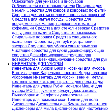
Освежители для унитазов и писсуаров
Отбеливатели и пятновыводители
Полироли для
мебели
Средства для ковров и ковровых покрытий
Средства для мытья полов и напольных покрытий
Средства для мытья посуды
Средства для
посудомоечных машин, пароконвектоматов и
кофемашин
Средства для стекол и зеркал
Средства
для удаления накипи
Средства от насекомых
Стиральные порошки
Cредства специального
назначения
Средства для труб и устранения
засоров
Средства для уборки санитарных зон
Чистящие средства для кухни
Дезинфицирующие
средства
Дезинфицирующие средства для
поверхностей
Дезинфицирующие средства для рук
ИНВЕНТАРЬ ДЛЯ УБОРКИ
Инвентарь для уборки
Баки и корзины для мусора
Вантузы, ерши
Вафельное полотно
Ведра, тележки
уборочные
Инвентарь для уборки: веники, мётлы,
комплекты ленивка, щетки, сгоны для пола, пады
Инвентарь для улицы
Губки, мочалки
Мешки для
мусора
МОПы, рукоятки, флаундеры, зажимы
Пылесборники
Салфетки универсальные
Инвентарь для помывки окон
Тряпки для пола
Диспенсеры
Диспенсеры для бумажных полотенец
Диспенсеры для мыла
Диспенсеры для настольных