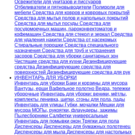
Освежители для унитазов и писсуаров
Отбеливатели и пятновыводители
Полироли для
мебели
Средства для ковров и ковровых покрытий
Средства для мытья полов и напольных покрытий
Средства для мытья посуды
Средства для
посудомоечных машин, пароконвектоматов и
кофемашин
Средства для стекол и зеркал
Средства
для удаления накипи
Средства от насекомых
Стиральные порошки
Cредства специального
назначения
Средства для труб и устранения
засоров
Средства для уборки санитарных зон
Чистящие средства для кухни
Дезинфицирующие
средства
Дезинфицирующие средства для
поверхностей
Дезинфицирующие средства для рук
ИНВЕНТАРЬ ДЛЯ УБОРКИ
Инвентарь для уборки
Баки и корзины для мусора
Вантузы, ерши
Вафельное полотно
Ведра, тележки
уборочные
Инвентарь для уборки: веники, мётлы,
комплекты ленивка, щетки, сгоны для пола, пады
Инвентарь для улицы
Губки, мочалки
Мешки для
мусора
МОПы, рукоятки, флаундеры, зажимы
Пылесборники
Салфетки универсальные
Инвентарь для помывки окон
Тряпки для пола
Диспенсеры
Диспенсеры для бумажных полотенец
Диспенсеры для мыла
Диспенсеры для настольных