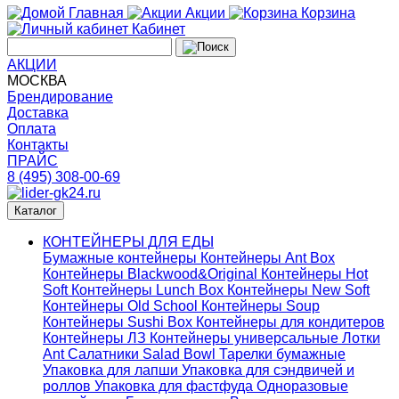
Главная
Акции
Корзина
Кабинет
АКЦИИ
МОСКВА
Брендирование
Доставка
Оплата
Контакты
ПРАЙС
8 (495) 308-00-69
Каталог
КОНТЕЙНЕРЫ ДЛЯ ЕДЫ
Бумажные контейнеры
Контейнеры Ant Box
Контейнеры Blackwood&Original
Контейнеры Hot
Soft
Контейнеры Lunch Box
Контейнеры New Soft
Контейнеры Old School
Контейнеры Soup
Контейнеры Sushi Box
Контейнеры для кондитеров
Контейнеры ЛЗ
Контейнеры универсальные
Лотки
Ant
Салатники Salad Bowl
Тарелки бумажные
Упаковка для лапши
Упаковка для сэндвичей и
роллов
Упаковка для фастфуда
Одноразовые