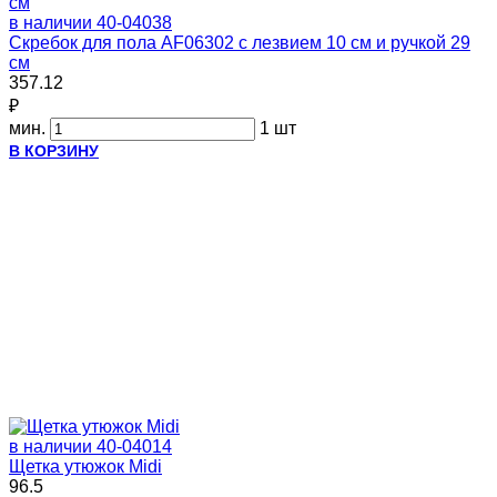
в наличии
40-04038
Скребок для пола AF06302 с лезвием 10 см и ручкой 29
см
357.12
₽
мин.
1 шт
В КОРЗИНУ
в наличии
40-04014
Щетка утюжок Midi
96.5