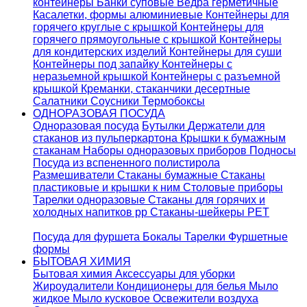
контейнеры
Банки суповые
Ведра герметичные
Касалетки, формы алюминиевые
Контейнеры для
горячего круглые с крышкой
Контейнеры для
горячего прямоугольные с крышкой
Контейнеры
для кондитерских изделий
Контейнеры для суши
Контейнеры под запайку
Контейнеры с
неразьемной крышкой
Контейнеры с разъемной
крышкой
Креманки, стаканчики десертные
Салатники
Соусники
Термобоксы
ОДНОРАЗОВАЯ ПОСУДА
Одноразовая посуда
Бутылки
Держатели для
стаканов из пульперкартона
Крышки к бумажным
стаканам
Наборы одноразовых приборов
Подносы
Посуда из вспененного полистирола
Размешиватели
Стаканы бумажные
Стаканы
пластиковые и крышки к ним
Столовые приборы
Тарелки одноразовые
Стаканы для горячих и
холодных напитков pp
Стаканы-шейкеры PET
Посуда для фуршета
Бокалы
Тарелки
Фуршетные
формы
БЫТОВАЯ ХИМИЯ
Бытовая химия
Аксессуары для уборки
Жироудалители
Кондиционеры для белья
Мыло
жидкое
Мыло кусковое
Освежители воздуха