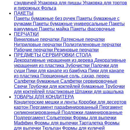
сэндвичей
Упаковка для пиццы
Упаковка для тортов
и пирожных
Фольга
ПАКЕТЫ
Пакеты бумажные без ручек
Пакеты бумажные с
ручками
Пакеты бумажные универсальные
Пакеты
вакуумные
Пакеты майка
Пакеты фасовочные
ПЕРЧАТКИ
Виниловые перчатки
Латексные перчатки
Нитриловые перчатки
Полиэтиленовые перчатки
Рабочие перчатки
Резиновые перчатки
ПРЕДМЕТЫ СЕРВИРОВКИ СТОЛА
Декоративные украшения из дерева
Декоративные
украшения из пластика
Зубочистки
Палочки для
суши
Пики для канапе из бамбука
Пики для канапе
из пластика
Порционные соль, сахар, перец
Салфетки бумажные
Салфетки сервировочные
Свечи
Трубочки для коктейлей бумажные
Трубочки
для коктейлей пластиковые
Шпажки для шашлыка
ТОВАРЫ ДЛЯ КОНДИТЕРА
Кондитерские мешки и ленты
Коробки для десертов
картон
Пергамент парафинированный
Пергамент
силиконизированный
Подложки ламинированные
Подпергамент
Сольетерки
Формы для выпечки
Маффин
Формы для выпечки Тарталетка
Формы
для выпечки Тюльпан
Формы для куличей