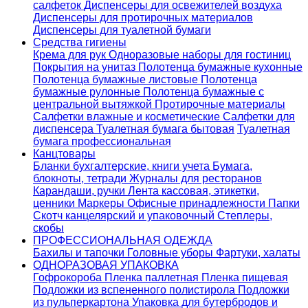
салфеток
Диспенсеры для освежителей воздуха
Диспенсеры для протирочных материалов
Диспенсеры для туалетной бумаги
Средства гигиены
Крема для рук
Одноразовые наборы для гостиниц
Покрытия на унитаз
Полотенца бумажные кухонные
Полотенца бумажные листовые
Полотенца
бумажные рулонные
Полотенца бумажные с
центральной вытяжкой
Протирочные материалы
Салфетки влажные и косметические
Салфетки для
диспенсера
Туалетная бумага бытовая
Туалетная
бумага профессиональная
Канцтовары
Бланки бухгалтерские, книги учета
Бумага,
блокноты, тетради
Журналы для ресторанов
Карандаши, ручки
Лента кассовая, этикетки,
ценники
Маркеры
Офисные принадлежности
Папки
Скотч канцелярский и упаковочный
Степлеры,
скобы
ПРОФЕССИОНАЛЬНАЯ ОДЕЖДА
Бахилы и тапочки
Головные уборы
Фартуки, халаты
ОДНОРАЗОВАЯ УПАКОВКА
Гофрокороба
Пленка паллетная
Пленка пищевая
Подложки из вспененного полистирола
Подложки
из пульперкартона
Упаковка для бутербродов и