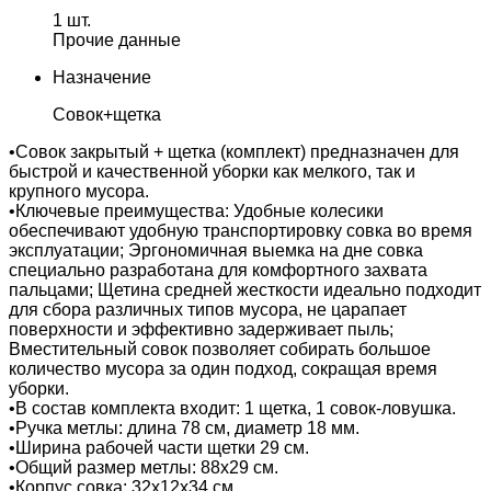
1 шт.
Прочие данные
Назначение
Совок+щетка
•Совок закрытый + щетка (комплект) предназначен для
быстрой и качественной уборки как мелкого, так и
крупного мусора.
•Ключевые преимущества: Удобные колесики
обеспечивают удобную транспортировку совка во время
эксплуатации; Эргономичная выемка на дне совка
специально разработана для комфортного захвата
пальцами; Щетина средней жесткости идеально подходит
для сбора различных типов мусора, не царапает
поверхности и эффективно задерживает пыль;
Вместительный совок позволяет собирать большое
количество мусора за один подход, сокращая время
уборки.
•В состав комплекта входит: 1 щетка, 1 совок-ловушка.
•Ручка метлы: длина 78 см, диаметр 18 мм.
•Ширина рабочей части щетки 29 см.
•Общий размер метлы: 88х29 см.
•Корпус совка: 32х12х34 см.