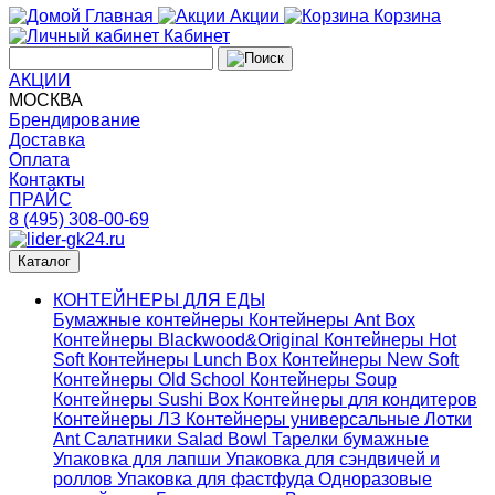
Главная
Акции
Корзина
Кабинет
АКЦИИ
МОСКВА
Брендирование
Доставка
Оплата
Контакты
ПРАЙС
8 (495) 308-00-69
Каталог
КОНТЕЙНЕРЫ ДЛЯ ЕДЫ
Бумажные контейнеры
Контейнеры Ant Box
Контейнеры Blackwood&Original
Контейнеры Hot
Soft
Контейнеры Lunch Box
Контейнеры New Soft
Контейнеры Old School
Контейнеры Soup
Контейнеры Sushi Box
Контейнеры для кондитеров
Контейнеры ЛЗ
Контейнеры универсальные
Лотки
Ant
Салатники Salad Bowl
Тарелки бумажные
Упаковка для лапши
Упаковка для сэндвичей и
роллов
Упаковка для фастфуда
Одноразовые