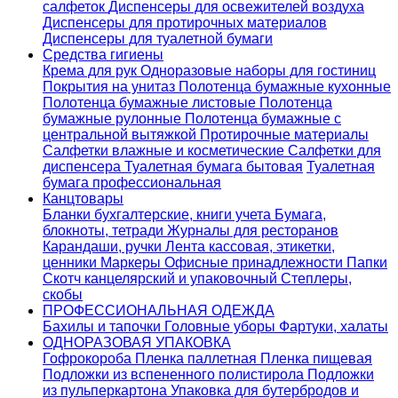
салфеток
Диспенсеры для освежителей воздуха
Диспенсеры для протирочных материалов
Диспенсеры для туалетной бумаги
Средства гигиены
Крема для рук
Одноразовые наборы для гостиниц
Покрытия на унитаз
Полотенца бумажные кухонные
Полотенца бумажные листовые
Полотенца
бумажные рулонные
Полотенца бумажные с
центральной вытяжкой
Протирочные материалы
Салфетки влажные и косметические
Салфетки для
диспенсера
Туалетная бумага бытовая
Туалетная
бумага профессиональная
Канцтовары
Бланки бухгалтерские, книги учета
Бумага,
блокноты, тетради
Журналы для ресторанов
Карандаши, ручки
Лента кассовая, этикетки,
ценники
Маркеры
Офисные принадлежности
Папки
Скотч канцелярский и упаковочный
Степлеры,
скобы
ПРОФЕССИОНАЛЬНАЯ ОДЕЖДА
Бахилы и тапочки
Головные уборы
Фартуки, халаты
ОДНОРАЗОВАЯ УПАКОВКА
Гофрокороба
Пленка паллетная
Пленка пищевая
Подложки из вспененного полистирола
Подложки
из пульперкартона
Упаковка для бутербродов и