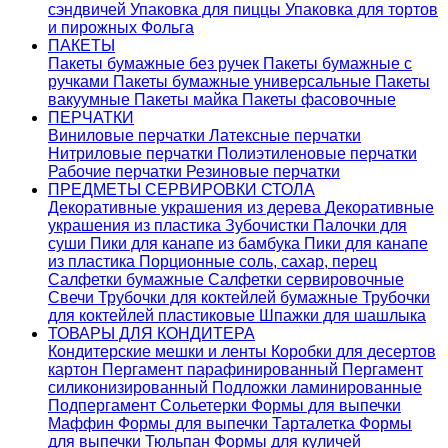
сэндвичей
Упаковка для пиццы
Упаковка для тортов
и пирожных
Фольга
ПАКЕТЫ
Пакеты бумажные без ручек
Пакеты бумажные с
ручками
Пакеты бумажные универсальные
Пакеты
вакуумные
Пакеты майка
Пакеты фасовочные
ПЕРЧАТКИ
Виниловые перчатки
Латексные перчатки
Нитриловые перчатки
Полиэтиленовые перчатки
Рабочие перчатки
Резиновые перчатки
ПРЕДМЕТЫ СЕРВИРОВКИ СТОЛА
Декоративные украшения из дерева
Декоративные
украшения из пластика
Зубочистки
Палочки для
суши
Пики для канапе из бамбука
Пики для канапе
из пластика
Порционные соль, сахар, перец
Салфетки бумажные
Салфетки сервировочные
Свечи
Трубочки для коктейлей бумажные
Трубочки
для коктейлей пластиковые
Шпажки для шашлыка
ТОВАРЫ ДЛЯ КОНДИТЕРА
Кондитерские мешки и ленты
Коробки для десертов
картон
Пергамент парафинированный
Пергамент
силиконизированный
Подложки ламинированные
Подпергамент
Сольетерки
Формы для выпечки
Маффин
Формы для выпечки Тарталетка
Формы
для выпечки Тюльпан
Формы для куличей