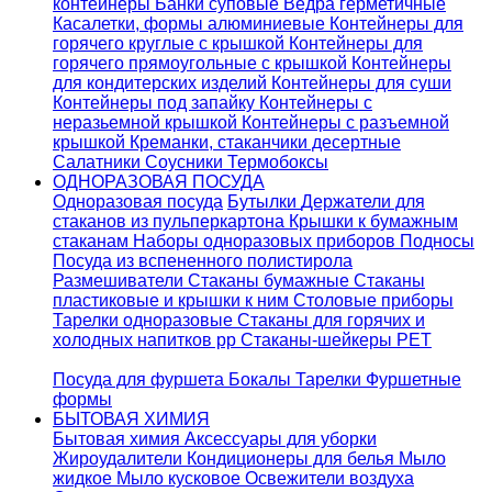
контейнеры
Банки суповые
Ведра герметичные
Касалетки, формы алюминиевые
Контейнеры для
горячего круглые с крышкой
Контейнеры для
горячего прямоугольные с крышкой
Контейнеры
для кондитерских изделий
Контейнеры для суши
Контейнеры под запайку
Контейнеры с
неразьемной крышкой
Контейнеры с разъемной
крышкой
Креманки, стаканчики десертные
Салатники
Соусники
Термобоксы
ОДНОРАЗОВАЯ ПОСУДА
Одноразовая посуда
Бутылки
Держатели для
стаканов из пульперкартона
Крышки к бумажным
стаканам
Наборы одноразовых приборов
Подносы
Посуда из вспененного полистирола
Размешиватели
Стаканы бумажные
Стаканы
пластиковые и крышки к ним
Столовые приборы
Тарелки одноразовые
Стаканы для горячих и
холодных напитков pp
Стаканы-шейкеры PET
Посуда для фуршета
Бокалы
Тарелки
Фуршетные
формы
БЫТОВАЯ ХИМИЯ
Бытовая химия
Аксессуары для уборки
Жироудалители
Кондиционеры для белья
Мыло
жидкое
Мыло кусковое
Освежители воздуха