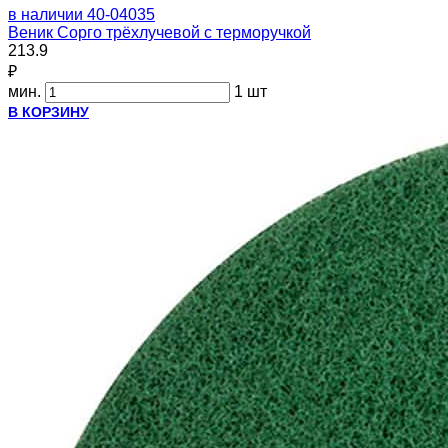
в наличии
40-04035
Веник Сорго трёхлучевой с терморучкой
213.9
₽
мин.
1 шт
В КОРЗИНУ