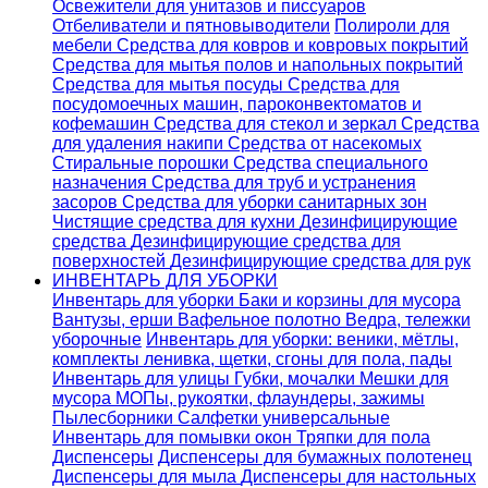
Освежители для унитазов и писсуаров
Отбеливатели и пятновыводители
Полироли для
мебели
Средства для ковров и ковровых покрытий
Средства для мытья полов и напольных покрытий
Средства для мытья посуды
Средства для
посудомоечных машин, пароконвектоматов и
кофемашин
Средства для стекол и зеркал
Средства
для удаления накипи
Средства от насекомых
Стиральные порошки
Cредства специального
назначения
Средства для труб и устранения
засоров
Средства для уборки санитарных зон
Чистящие средства для кухни
Дезинфицирующие
средства
Дезинфицирующие средства для
поверхностей
Дезинфицирующие средства для рук
ИНВЕНТАРЬ ДЛЯ УБОРКИ
Инвентарь для уборки
Баки и корзины для мусора
Вантузы, ерши
Вафельное полотно
Ведра, тележки
уборочные
Инвентарь для уборки: веники, мётлы,
комплекты ленивка, щетки, сгоны для пола, пады
Инвентарь для улицы
Губки, мочалки
Мешки для
мусора
МОПы, рукоятки, флаундеры, зажимы
Пылесборники
Салфетки универсальные
Инвентарь для помывки окон
Тряпки для пола
Диспенсеры
Диспенсеры для бумажных полотенец
Диспенсеры для мыла
Диспенсеры для настольных