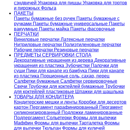
сэндвичей
Упаковка для пиццы
Упаковка для тортов
и пирожных
Фольга
ПАКЕТЫ
Пакеты бумажные без ручек
Пакеты бумажные с
ручками
Пакеты бумажные универсальные
Пакеты
вакуумные
Пакеты майка
Пакеты фасовочные
ПЕРЧАТКИ
Виниловые перчатки
Латексные перчатки
Нитриловые перчатки
Полиэтиленовые перчатки
Рабочие перчатки
Резиновые перчатки
ПРЕДМЕТЫ СЕРВИРОВКИ СТОЛА
Декоративные украшения из дерева
Декоративные
украшения из пластика
Зубочистки
Палочки для
суши
Пики для канапе из бамбука
Пики для канапе
из пластика
Порционные соль, сахар, перец
Салфетки бумажные
Салфетки сервировочные
Свечи
Трубочки для коктейлей бумажные
Трубочки
для коктейлей пластиковые
Шпажки для шашлыка
ТОВАРЫ ДЛЯ КОНДИТЕРА
Кондитерские мешки и ленты
Коробки для десертов
картон
Пергамент парафинированный
Пергамент
силиконизированный
Подложки ламинированные
Подпергамент
Сольетерки
Формы для выпечки
Маффин
Формы для выпечки Тарталетка
Формы
для выпечки Тюльпан
Формы для куличей