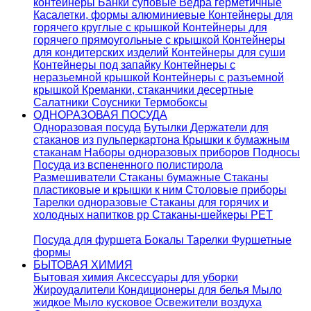
контейнеры
Банки суповые
Ведра герметичные
Касалетки, формы алюминиевые
Контейнеры для
горячего круглые с крышкой
Контейнеры для
горячего прямоугольные с крышкой
Контейнеры
для кондитерских изделий
Контейнеры для суши
Контейнеры под запайку
Контейнеры с
неразьемной крышкой
Контейнеры с разъемной
крышкой
Креманки, стаканчики десертные
Салатники
Соусники
Термобоксы
ОДНОРАЗОВАЯ ПОСУДА
Одноразовая посуда
Бутылки
Держатели для
стаканов из пульперкартона
Крышки к бумажным
стаканам
Наборы одноразовых приборов
Подносы
Посуда из вспененного полистирола
Размешиватели
Стаканы бумажные
Стаканы
пластиковые и крышки к ним
Столовые приборы
Тарелки одноразовые
Стаканы для горячих и
холодных напитков pp
Стаканы-шейкеры PET
Посуда для фуршета
Бокалы
Тарелки
Фуршетные
формы
БЫТОВАЯ ХИМИЯ
Бытовая химия
Аксессуары для уборки
Жироудалители
Кондиционеры для белья
Мыло
жидкое
Мыло кусковое
Освежители воздуха