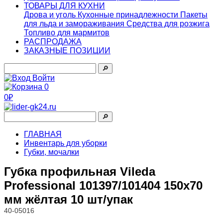
ТОВАРЫ ДЛЯ КУХНИ
Дрова и уголь
Кухонные принадлежности
Пакеты
для льда и замораживания
Средства для розжига
Топливо для мармитов
РАСПРОДАЖА
ЗАКАЗНЫЕ ПОЗИЦИИ
🔎︎
Войти
0
0₽
🔎︎
ГЛАВНАЯ
Инвентарь для уборки
Губки, мочалки
Губка профильная Vileda
Professional 101397/101404 150х70
мм жёлтая 10 шт/упак
40-05016