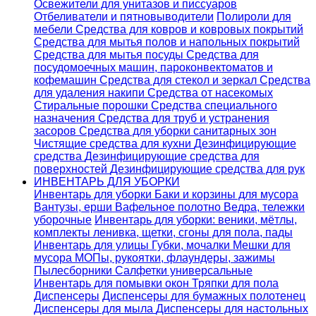
Освежители для унитазов и писсуаров
Отбеливатели и пятновыводители
Полироли для
мебели
Средства для ковров и ковровых покрытий
Средства для мытья полов и напольных покрытий
Средства для мытья посуды
Средства для
посудомоечных машин, пароконвектоматов и
кофемашин
Средства для стекол и зеркал
Средства
для удаления накипи
Средства от насекомых
Стиральные порошки
Cредства специального
назначения
Средства для труб и устранения
засоров
Средства для уборки санитарных зон
Чистящие средства для кухни
Дезинфицирующие
средства
Дезинфицирующие средства для
поверхностей
Дезинфицирующие средства для рук
ИНВЕНТАРЬ ДЛЯ УБОРКИ
Инвентарь для уборки
Баки и корзины для мусора
Вантузы, ерши
Вафельное полотно
Ведра, тележки
уборочные
Инвентарь для уборки: веники, мётлы,
комплекты ленивка, щетки, сгоны для пола, пады
Инвентарь для улицы
Губки, мочалки
Мешки для
мусора
МОПы, рукоятки, флаундеры, зажимы
Пылесборники
Салфетки универсальные
Инвентарь для помывки окон
Тряпки для пола
Диспенсеры
Диспенсеры для бумажных полотенец
Диспенсеры для мыла
Диспенсеры для настольных