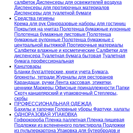
салфеток
Диспенсеры для освежителей воздуха
Диспенсеры для протирочных материалов
Диспенсеры для туалетной бумаги
Средства гигиены
Крема для рук
Одноразовые наборы для гостиниц
Покрытия на унитаз
Полотенца бумажные кухонные
Полотенца бумажные листовые
Полотенца
бумажные рулонные
Полотенца бумажные с
центральной вытяжкой
Протирочные материалы
Салфетки влажные и косметические
Салфетки для
диспенсера
Туалетная бумага бытовая
Туалетная
бумага профессиональная
Канцтовары
Бланки бухгалтерские, книги учета
Бумага,
блокноты, тетради
Журналы для ресторанов
Карандаши, ручки
Лента кассовая, этикетки,
ценники
Маркеры
Офисные принадлежности
Папки
Скотч канцелярский и упаковочный
Степлеры,
скобы
ПРОФЕССИОНАЛЬНАЯ ОДЕЖДА
Бахилы и тапочки
Головные уборы
Фартуки, халаты
ОДНОРАЗОВАЯ УПАКОВКА
Гофрокороба
Пленка паллетная
Пленка пищевая
Подложки из вспененного полистирола
Подложки
из пульперкартона
Упаковка для бутербродов и