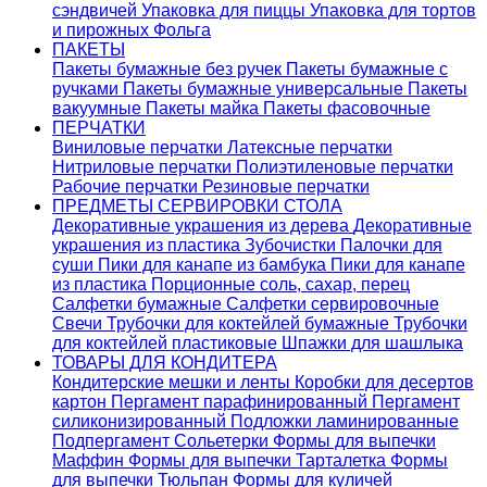
сэндвичей
Упаковка для пиццы
Упаковка для тортов
и пирожных
Фольга
ПАКЕТЫ
Пакеты бумажные без ручек
Пакеты бумажные с
ручками
Пакеты бумажные универсальные
Пакеты
вакуумные
Пакеты майка
Пакеты фасовочные
ПЕРЧАТКИ
Виниловые перчатки
Латексные перчатки
Нитриловые перчатки
Полиэтиленовые перчатки
Рабочие перчатки
Резиновые перчатки
ПРЕДМЕТЫ СЕРВИРОВКИ СТОЛА
Декоративные украшения из дерева
Декоративные
украшения из пластика
Зубочистки
Палочки для
суши
Пики для канапе из бамбука
Пики для канапе
из пластика
Порционные соль, сахар, перец
Салфетки бумажные
Салфетки сервировочные
Свечи
Трубочки для коктейлей бумажные
Трубочки
для коктейлей пластиковые
Шпажки для шашлыка
ТОВАРЫ ДЛЯ КОНДИТЕРА
Кондитерские мешки и ленты
Коробки для десертов
картон
Пергамент парафинированный
Пергамент
силиконизированный
Подложки ламинированные
Подпергамент
Сольетерки
Формы для выпечки
Маффин
Формы для выпечки Тарталетка
Формы
для выпечки Тюльпан
Формы для куличей