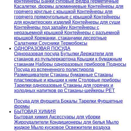
контейнеры
Банки суповые
Ведра герметичные
Касалетки, формы алюминиевые
Контейнеры для
горячего круглые с крышкой
Контейнеры для
горячего прямоугольные с крышкой
Контейнеры
для кондитерских изделий
Контейнеры для суши
Контейнеры под запайку
Контейнеры с
неразьемной крышкой
Контейнеры с разъемной
крышкой
Креманки, стаканчики десертные
Салатники
Соусники
Термобоксы
ОДНОРАЗОВАЯ ПОСУДА
Одноразовая посуда
Бутылки
Держатели для
стаканов из пульперкартона
Крышки к бумажным
стаканам
Наборы одноразовых приборов
Подносы
Посуда из вспененного полистирола
Размешиватели
Стаканы бумажные
Стаканы
пластиковые и крышки к ним
Столовые приборы
Тарелки одноразовые
Стаканы для горячих и
холодных напитков pp
Стаканы-шейкеры PET
Посуда для фуршета
Бокалы
Тарелки
Фуршетные
формы
БЫТОВАЯ ХИМИЯ
Бытовая химия
Аксессуары для уборки
Жироудалители
Кондиционеры для белья
Мыло
жидкое
Мыло кусковое
Освежители воздуха