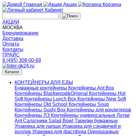
Главная
Акции
Корзина
Кабинет
АКЦИИ
МОСКВА
Брендирование
Доставка
Оплата
Контакты
ПРАЙС
8 (495) 308-00-69
Каталог
КОНТЕЙНЕРЫ ДЛЯ ЕДЫ
Бумажные контейнеры
Контейнеры Ant Box
Контейнеры Blackwood&Original
Контейнеры Hot
Soft
Контейнеры Lunch Box
Контейнеры New Soft
Контейнеры Old School
Контейнеры Soup
Контейнеры Sushi Box
Контейнеры для кондитеров
Контейнеры ЛЗ
Контейнеры универсальные
Лотки
Ant
Салатники Salad Bowl
Тарелки бумажные
Упаковка для лапши
Упаковка для сэндвичей и
роллов
Упаковка для фастфуда
Одноразовые