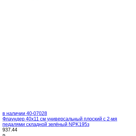
в наличии
40-07028
Флаундер 40х11 см универсальный плоский с 2-мя
педалями складной зелёный NPK195з
937.44