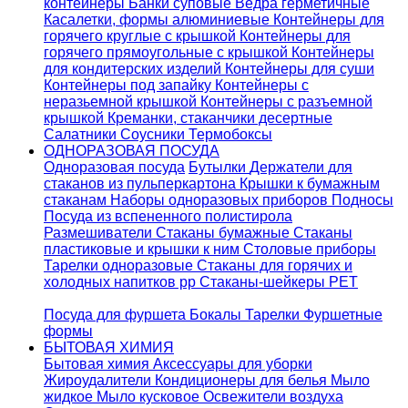
контейнеры
Банки суповые
Ведра герметичные
Касалетки, формы алюминиевые
Контейнеры для
горячего круглые с крышкой
Контейнеры для
горячего прямоугольные с крышкой
Контейнеры
для кондитерских изделий
Контейнеры для суши
Контейнеры под запайку
Контейнеры с
неразьемной крышкой
Контейнеры с разъемной
крышкой
Креманки, стаканчики десертные
Салатники
Соусники
Термобоксы
ОДНОРАЗОВАЯ ПОСУДА
Одноразовая посуда
Бутылки
Держатели для
стаканов из пульперкартона
Крышки к бумажным
стаканам
Наборы одноразовых приборов
Подносы
Посуда из вспененного полистирола
Размешиватели
Стаканы бумажные
Стаканы
пластиковые и крышки к ним
Столовые приборы
Тарелки одноразовые
Стаканы для горячих и
холодных напитков pp
Стаканы-шейкеры PET
Посуда для фуршета
Бокалы
Тарелки
Фуршетные
формы
БЫТОВАЯ ХИМИЯ
Бытовая химия
Аксессуары для уборки
Жироудалители
Кондиционеры для белья
Мыло
жидкое
Мыло кусковое
Освежители воздуха