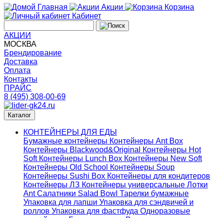
Главная
Акции
Корзина
Кабинет
АКЦИИ
МОСКВА
Брендирование
Доставка
Оплата
Контакты
ПРАЙС
8 (495) 308-00-69
Каталог
КОНТЕЙНЕРЫ ДЛЯ ЕДЫ
Бумажные контейнеры
Контейнеры Ant Box
Контейнеры Blackwood&Original
Контейнеры Hot
Soft
Контейнеры Lunch Box
Контейнеры New Soft
Контейнеры Old School
Контейнеры Soup
Контейнеры Sushi Box
Контейнеры для кондитеров
Контейнеры ЛЗ
Контейнеры универсальные
Лотки
Ant
Салатники Salad Bowl
Тарелки бумажные
Упаковка для лапши
Упаковка для сэндвичей и
роллов
Упаковка для фастфуда
Одноразовые