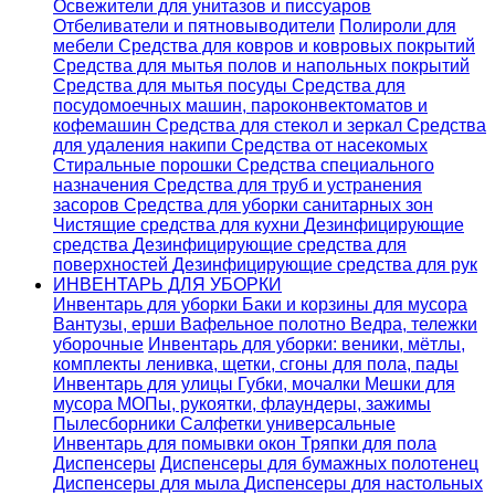
Освежители для унитазов и писсуаров
Отбеливатели и пятновыводители
Полироли для
мебели
Средства для ковров и ковровых покрытий
Средства для мытья полов и напольных покрытий
Средства для мытья посуды
Средства для
посудомоечных машин, пароконвектоматов и
кофемашин
Средства для стекол и зеркал
Средства
для удаления накипи
Средства от насекомых
Стиральные порошки
Cредства специального
назначения
Средства для труб и устранения
засоров
Средства для уборки санитарных зон
Чистящие средства для кухни
Дезинфицирующие
средства
Дезинфицирующие средства для
поверхностей
Дезинфицирующие средства для рук
ИНВЕНТАРЬ ДЛЯ УБОРКИ
Инвентарь для уборки
Баки и корзины для мусора
Вантузы, ерши
Вафельное полотно
Ведра, тележки
уборочные
Инвентарь для уборки: веники, мётлы,
комплекты ленивка, щетки, сгоны для пола, пады
Инвентарь для улицы
Губки, мочалки
Мешки для
мусора
МОПы, рукоятки, флаундеры, зажимы
Пылесборники
Салфетки универсальные
Инвентарь для помывки окон
Тряпки для пола
Диспенсеры
Диспенсеры для бумажных полотенец
Диспенсеры для мыла
Диспенсеры для настольных