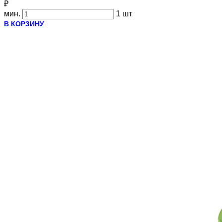
₽
мин.
1 шт
В КОРЗИНУ