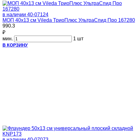
в наличии
40-07124
МОП 40х13 см Vileda ТриоПлюс УльтраСпид Про 167280
990.3
₽
мин.
1 шт
В КОРЗИНУ
в наличии
40-07073