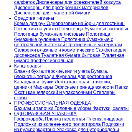
салфеток
Диспенсеры для освежителей воздуха
Диспенсеры для протирочных материалов
Диспенсеры для туалетной бумаги
Средства гигиены
Крема для рук
Одноразовые наборы для гостиниц
Покрытия на унитаз
Полотенца бумажные кухонные
Полотенца бумажные листовые
Полотенца
бумажные рулонные
Полотенца бумажные с
центральной вытяжкой
Протирочные материалы
Салфетки влажные и косметические
Салфетки для
диспенсера
Туалетная бумага бытовая
Туалетная
бумага профессиональная
Канцтовары
Бланки бухгалтерские, книги учета
Бумага,
блокноты, тетради
Журналы для ресторанов
Карандаши, ручки
Лента кассовая, этикетки,
ценники
Маркеры
Офисные принадлежности
Папки
Скотч канцелярский и упаковочный
Степлеры,
скобы
ПРОФЕССИОНАЛЬНАЯ ОДЕЖДА
Бахилы и тапочки
Головные уборы
Фартуки, халаты
ОДНОРАЗОВАЯ УПАКОВКА
Гофрокороба
Пленка паллетная
Пленка пищевая
Подложки из вспененного полистирола
Подложки
из пульперкартона
Упаковка для бутербродов и