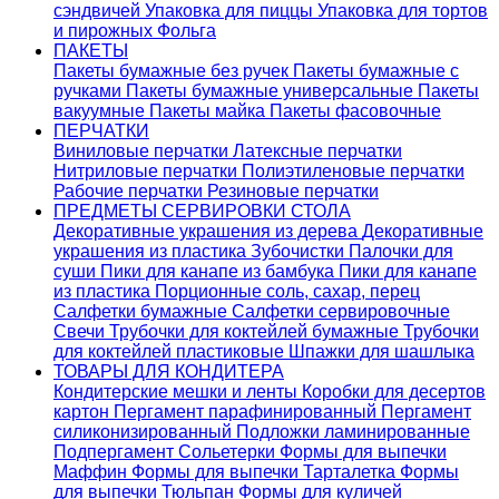
сэндвичей
Упаковка для пиццы
Упаковка для тортов
и пирожных
Фольга
ПАКЕТЫ
Пакеты бумажные без ручек
Пакеты бумажные с
ручками
Пакеты бумажные универсальные
Пакеты
вакуумные
Пакеты майка
Пакеты фасовочные
ПЕРЧАТКИ
Виниловые перчатки
Латексные перчатки
Нитриловые перчатки
Полиэтиленовые перчатки
Рабочие перчатки
Резиновые перчатки
ПРЕДМЕТЫ СЕРВИРОВКИ СТОЛА
Декоративные украшения из дерева
Декоративные
украшения из пластика
Зубочистки
Палочки для
суши
Пики для канапе из бамбука
Пики для канапе
из пластика
Порционные соль, сахар, перец
Салфетки бумажные
Салфетки сервировочные
Свечи
Трубочки для коктейлей бумажные
Трубочки
для коктейлей пластиковые
Шпажки для шашлыка
ТОВАРЫ ДЛЯ КОНДИТЕРА
Кондитерские мешки и ленты
Коробки для десертов
картон
Пергамент парафинированный
Пергамент
силиконизированный
Подложки ламинированные
Подпергамент
Сольетерки
Формы для выпечки
Маффин
Формы для выпечки Тарталетка
Формы
для выпечки Тюльпан
Формы для куличей