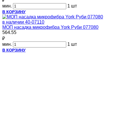
₽
мин.
1 шт
В КОРЗИНУ
в наличии
40-07110
МОП насадка микрофибра York Руби 077080
564.55
₽
мин.
1 шт
В КОРЗИНУ