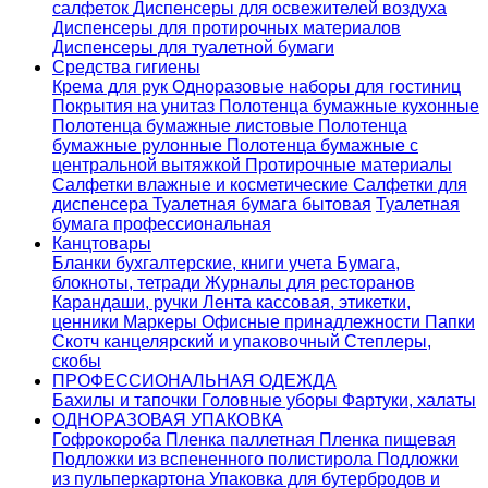
салфеток
Диспенсеры для освежителей воздуха
Диспенсеры для протирочных материалов
Диспенсеры для туалетной бумаги
Средства гигиены
Крема для рук
Одноразовые наборы для гостиниц
Покрытия на унитаз
Полотенца бумажные кухонные
Полотенца бумажные листовые
Полотенца
бумажные рулонные
Полотенца бумажные с
центральной вытяжкой
Протирочные материалы
Салфетки влажные и косметические
Салфетки для
диспенсера
Туалетная бумага бытовая
Туалетная
бумага профессиональная
Канцтовары
Бланки бухгалтерские, книги учета
Бумага,
блокноты, тетради
Журналы для ресторанов
Карандаши, ручки
Лента кассовая, этикетки,
ценники
Маркеры
Офисные принадлежности
Папки
Скотч канцелярский и упаковочный
Степлеры,
скобы
ПРОФЕССИОНАЛЬНАЯ ОДЕЖДА
Бахилы и тапочки
Головные уборы
Фартуки, халаты
ОДНОРАЗОВАЯ УПАКОВКА
Гофрокороба
Пленка паллетная
Пленка пищевая
Подложки из вспененного полистирола
Подложки
из пульперкартона
Упаковка для бутербродов и