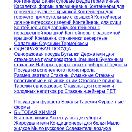
контейнеры
Банки суповые
Ведра герметичные
Касалетки, формы алюминиевые
Контейнеры для
горячего круглые с крышкой
Контейнеры для
горячего прямоугольные с крышкой
Контейнеры
для кондитерских изделий
Контейнеры для суши
Контейнеры под запайку
Контейнеры с
неразьемной крышкой
Контейнеры с разъемной
крышкой
Креманки, стаканчики десертные
Салатники
Соусники
Термобоксы
ОДНОРАЗОВАЯ ПОСУДА
Одноразовая посуда
Бутылки
Держатели для
стаканов из пульперкартона
Крышки к бумажным
стаканам
Наборы одноразовых приборов
Подносы
Посуда из вспененного полистирола
Размешиватели
Стаканы бумажные
Стаканы
пластиковые и крышки к ним
Столовые приборы
Тарелки одноразовые
Стаканы для горячих и
холодных напитков pp
Стаканы-шейкеры PET
Посуда для фуршета
Бокалы
Тарелки
Фуршетные
формы
БЫТОВАЯ ХИМИЯ
Бытовая химия
Аксессуары для уборки
Жироудалители
Кондиционеры для белья
Мыло
жидкое
Мыло кусковое
Освежители воздуха