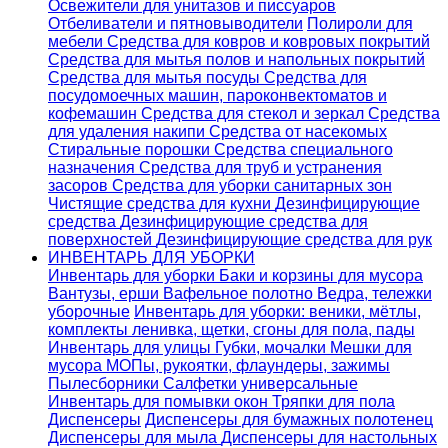
Освежители для унитазов и писсуаров
Отбеливатели и пятновыводители
Полироли для
мебели
Средства для ковров и ковровых покрытий
Средства для мытья полов и напольных покрытий
Средства для мытья посуды
Средства для
посудомоечных машин, пароконвектоматов и
кофемашин
Средства для стекол и зеркал
Средства
для удаления накипи
Средства от насекомых
Стиральные порошки
Cредства специального
назначения
Средства для труб и устранения
засоров
Средства для уборки санитарных зон
Чистящие средства для кухни
Дезинфицирующие
средства
Дезинфицирующие средства для
поверхностей
Дезинфицирующие средства для рук
ИНВЕНТАРЬ ДЛЯ УБОРКИ
Инвентарь для уборки
Баки и корзины для мусора
Вантузы, ерши
Вафельное полотно
Ведра, тележки
уборочные
Инвентарь для уборки: веники, мётлы,
комплекты ленивка, щетки, сгоны для пола, пады
Инвентарь для улицы
Губки, мочалки
Мешки для
мусора
МОПы, рукоятки, флаундеры, зажимы
Пылесборники
Салфетки универсальные
Инвентарь для помывки окон
Тряпки для пола
Диспенсеры
Диспенсеры для бумажных полотенец
Диспенсеры для мыла
Диспенсеры для настольных