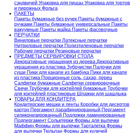
сэндвичей
Упаковка для пиццы
Упаковка для тортов
и пирожных
Фольга
ПАКЕТЫ
Пакеты бумажные без ручек
Пакеты бумажные с
ручками
Пакеты бумажные универсальные
Пакеты
вакуумные
Пакеты майка
Пакеты фасовочные
ПЕРЧАТКИ
Виниловые перчатки
Латексные перчатки
Нитриловые перчатки
Полиэтиленовые перчатки
Рабочие перчатки
Резиновые перчатки
ПРЕДМЕТЫ СЕРВИРОВКИ СТОЛА
Декоративные украшения из дерева
Декоративные
украшения из пластика
Зубочистки
Палочки для
суши
Пики для канапе из бамбука
Пики для канапе
из пластика
Порционные соль, сахар, перец
Салфетки бумажные
Салфетки сервировочные
Свечи
Трубочки для коктейлей бумажные
Трубочки
для коктейлей пластиковые
Шпажки для шашлыка
ТОВАРЫ ДЛЯ КОНДИТЕРА
Кондитерские мешки и ленты
Коробки для десертов
картон
Пергамент парафинированный
Пергамент
силиконизированный
Подложки ламинированные
Подпергамент
Сольетерки
Формы для выпечки
Маффин
Формы для выпечки Тарталетка
Формы
для выпечки Тюльпан
Формы для куличей