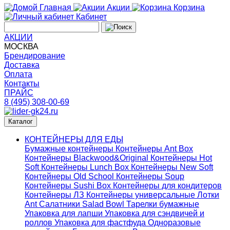
Главная
Акции
Корзина
Кабинет
АКЦИИ
МОСКВА
Брендирование
Доставка
Оплата
Контакты
ПРАЙС
8 (495) 308-00-69
Каталог
КОНТЕЙНЕРЫ ДЛЯ ЕДЫ
Бумажные контейнеры
Контейнеры Ant Box
Контейнеры Blackwood&Original
Контейнеры Hot
Soft
Контейнеры Lunch Box
Контейнеры New Soft
Контейнеры Old School
Контейнеры Soup
Контейнеры Sushi Box
Контейнеры для кондитеров
Контейнеры ЛЗ
Контейнеры универсальные
Лотки
Ant
Салатники Salad Bowl
Тарелки бумажные
Упаковка для лапши
Упаковка для сэндвичей и
роллов
Упаковка для фастфуда
Одноразовые