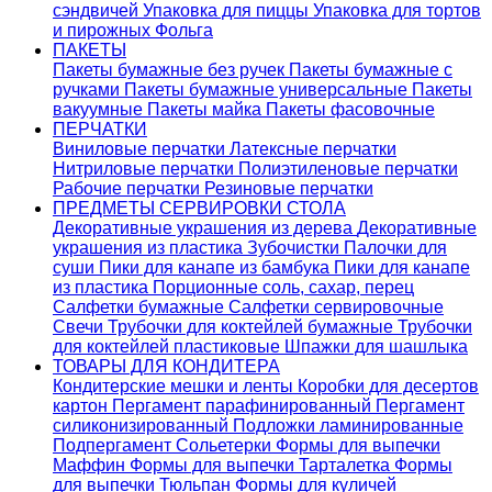
сэндвичей
Упаковка для пиццы
Упаковка для тортов
и пирожных
Фольга
ПАКЕТЫ
Пакеты бумажные без ручек
Пакеты бумажные с
ручками
Пакеты бумажные универсальные
Пакеты
вакуумные
Пакеты майка
Пакеты фасовочные
ПЕРЧАТКИ
Виниловые перчатки
Латексные перчатки
Нитриловые перчатки
Полиэтиленовые перчатки
Рабочие перчатки
Резиновые перчатки
ПРЕДМЕТЫ СЕРВИРОВКИ СТОЛА
Декоративные украшения из дерева
Декоративные
украшения из пластика
Зубочистки
Палочки для
суши
Пики для канапе из бамбука
Пики для канапе
из пластика
Порционные соль, сахар, перец
Салфетки бумажные
Салфетки сервировочные
Свечи
Трубочки для коктейлей бумажные
Трубочки
для коктейлей пластиковые
Шпажки для шашлыка
ТОВАРЫ ДЛЯ КОНДИТЕРА
Кондитерские мешки и ленты
Коробки для десертов
картон
Пергамент парафинированный
Пергамент
силиконизированный
Подложки ламинированные
Подпергамент
Сольетерки
Формы для выпечки
Маффин
Формы для выпечки Тарталетка
Формы
для выпечки Тюльпан
Формы для куличей