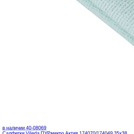
в наличии
40-08069
Салфетки Vileda ПУРмикро Актив 174070/174049 35x38