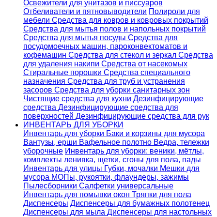
Освежители для унитазов и писсуаров
Отбеливатели и пятновыводители
Полироли для
мебели
Средства для ковров и ковровых покрытий
Средства для мытья полов и напольных покрытий
Средства для мытья посуды
Средства для
посудомоечных машин, пароконвектоматов и
кофемашин
Средства для стекол и зеркал
Средства
для удаления накипи
Средства от насекомых
Стиральные порошки
Cредства специального
назначения
Средства для труб и устранения
засоров
Средства для уборки санитарных зон
Чистящие средства для кухни
Дезинфицирующие
средства
Дезинфицирующие средства для
поверхностей
Дезинфицирующие средства для рук
ИНВЕНТАРЬ ДЛЯ УБОРКИ
Инвентарь для уборки
Баки и корзины для мусора
Вантузы, ерши
Вафельное полотно
Ведра, тележки
уборочные
Инвентарь для уборки: веники, мётлы,
комплекты ленивка, щетки, сгоны для пола, пады
Инвентарь для улицы
Губки, мочалки
Мешки для
мусора
МОПы, рукоятки, флаундеры, зажимы
Пылесборники
Салфетки универсальные
Инвентарь для помывки окон
Тряпки для пола
Диспенсеры
Диспенсеры для бумажных полотенец
Диспенсеры для мыла
Диспенсеры для настольных