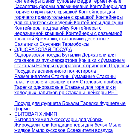
контейнеры
Банки суповые
Ведра герметичные
Касалетки, формы алюминиевые
Контейнеры для
горячего круглые с крышкой
Контейнеры для
горячего прямоугольные с крышкой
Контейнеры
для кондитерских изделий
Контейнеры для суши
Контейнеры под запайку
Контейнеры с
неразьемной крышкой
Контейнеры с разъемной
крышкой
Креманки, стаканчики десертные
Салатники
Соусники
Термобоксы
ОДНОРАЗОВАЯ ПОСУДА
Одноразовая посуда
Бутылки
Держатели для
стаканов из пульперкартона
Крышки к бумажным
стаканам
Наборы одноразовых приборов
Подносы
Посуда из вспененного полистирола
Размешиватели
Стаканы бумажные
Стаканы
пластиковые и крышки к ним
Столовые приборы
Тарелки одноразовые
Стаканы для горячих и
холодных напитков pp
Стаканы-шейкеры PET
Посуда для фуршета
Бокалы
Тарелки
Фуршетные
формы
БЫТОВАЯ ХИМИЯ
Бытовая химия
Аксессуары для уборки
Жироудалители
Кондиционеры для белья
Мыло
жидкое
Мыло кусковое
Освежители воздуха