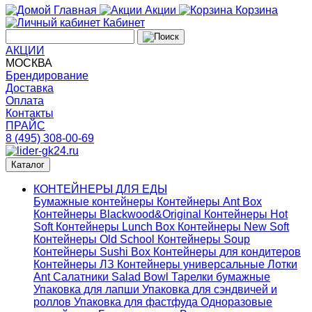
Главная
Акции
Корзина
Кабинет
АКЦИИ
МОСКВА
Брендирование
Доставка
Оплата
Контакты
ПРАЙС
8 (495) 308-00-69
Каталог
КОНТЕЙНЕРЫ ДЛЯ ЕДЫ
Бумажные контейнеры
Контейнеры Ant Box
Контейнеры Blackwood&Original
Контейнеры Hot
Soft
Контейнеры Lunch Box
Контейнеры New Soft
Контейнеры Old School
Контейнеры Soup
Контейнеры Sushi Box
Контейнеры для кондитеров
Контейнеры ЛЗ
Контейнеры универсальные
Лотки
Ant
Салатники Salad Bowl
Тарелки бумажные
Упаковка для лапши
Упаковка для сэндвичей и
роллов
Упаковка для фастфуда
Одноразовые