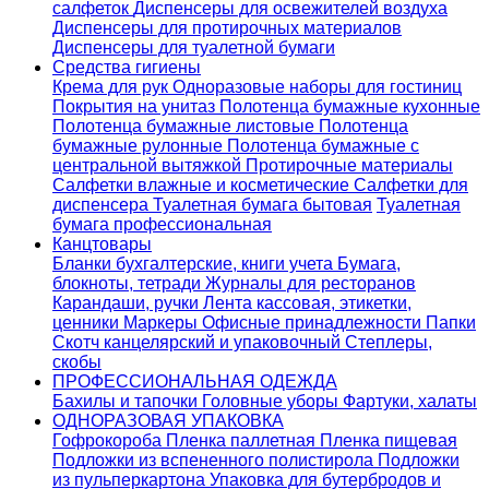
салфеток
Диспенсеры для освежителей воздуха
Диспенсеры для протирочных материалов
Диспенсеры для туалетной бумаги
Средства гигиены
Крема для рук
Одноразовые наборы для гостиниц
Покрытия на унитаз
Полотенца бумажные кухонные
Полотенца бумажные листовые
Полотенца
бумажные рулонные
Полотенца бумажные с
центральной вытяжкой
Протирочные материалы
Салфетки влажные и косметические
Салфетки для
диспенсера
Туалетная бумага бытовая
Туалетная
бумага профессиональная
Канцтовары
Бланки бухгалтерские, книги учета
Бумага,
блокноты, тетради
Журналы для ресторанов
Карандаши, ручки
Лента кассовая, этикетки,
ценники
Маркеры
Офисные принадлежности
Папки
Скотч канцелярский и упаковочный
Степлеры,
скобы
ПРОФЕССИОНАЛЬНАЯ ОДЕЖДА
Бахилы и тапочки
Головные уборы
Фартуки, халаты
ОДНОРАЗОВАЯ УПАКОВКА
Гофрокороба
Пленка паллетная
Пленка пищевая
Подложки из вспененного полистирола
Подложки
из пульперкартона
Упаковка для бутербродов и