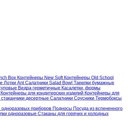
nch Box
Контейнеры New Soft
Контейнеры Old School
ые
Лотки Ant
Салатники Salad Bowl
Тарелки бумажные
суповые
Ведра герметичные
Касалетки, формы
й
Контейнеры для кондитерских изделий
Контейнеры для
 стаканчики десертные
Салатники
Соусники
Термобоксы
 одноразовых приборов
Подносы
Посуда из вспененного
лки одноразовые
Стаканы для горячих и холодных