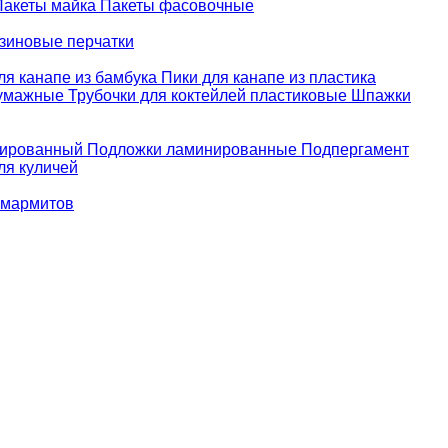
Пакеты майка
Пакеты фасовочные
зиновые перчатки
ля канапе из бамбука
Пики для канапе из пластика
бумажные
Трубочки для коктейлей пластиковые
Шпажки
зированный
Подложки ламинированные
Подпергамент
ля куличей
 мармитов