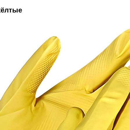
жёлтые