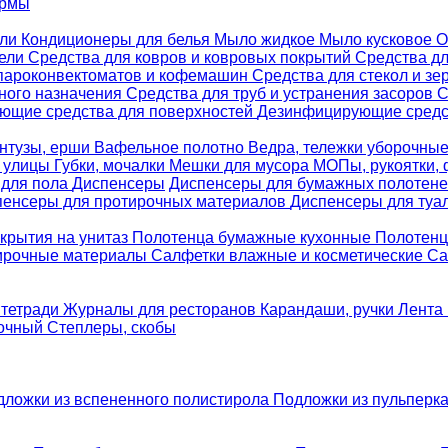
ормы
ели
Кондиционеры для белья
Мыло жидкое
Мыло кусковое
О
бели
Средства для ковров и ковровых покрытий
Средства д
 пароконвектоматов и кофемашин
Средства для стекол и зе
ного назначения
Средства для труб и устранения засоров
С
ющие средства для поверхностей
Дезинфицирующие средст
нтузы, ерши
Вафельное полотно
Ведра, тележки уборочны
я улицы
Губки, мочалки
Мешки для мусора
МОПы, рукоятки,
 для пола
Диспенсеры
Диспенсеры для бумажных полотен
пенсеры для протирочных материалов
Диспенсеры для туа
крытия на унитаз
Полотенца бумажные кухонные
Полотенц
ирочные материалы
Салфетки влажные и косметические
Са
 тетради
Журналы для ресторанов
Карандаши, ручки
Лента 
вочный
Степлеры, скобы
дложки из вспененного полистирола
Подложки из пульперк