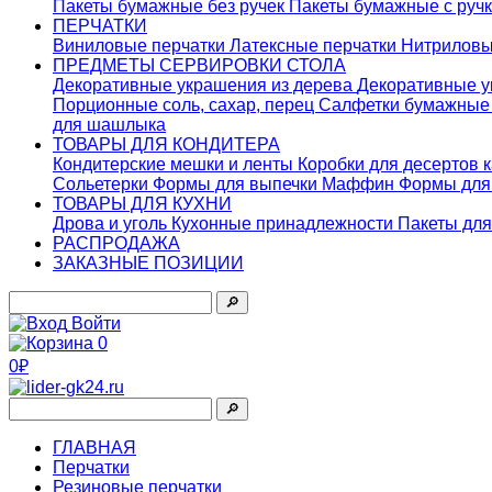
Пакеты бумажные без ручек
Пакеты бумажные с руч
ПЕРЧАТКИ
Виниловые перчатки
Латексные перчатки
Нитриловы
ПРЕДМЕТЫ СЕРВИРОВКИ СТОЛА
Декоративные украшения из дерева
Декоративные у
Порционные соль, сахар, перец
Салфетки бумажны
для шашлыка
ТОВАРЫ ДЛЯ КОНДИТЕРА
Кондитерские мешки и ленты
Коробки для десертов 
Сольетерки
Формы для выпечки Маффин
Формы для
ТОВАРЫ ДЛЯ КУХНИ
Дрова и уголь
Кухонные принадлежности
Пакеты для
РАСПРОДАЖА
ЗАКАЗНЫЕ ПОЗИЦИИ
🔎︎
Войти
0
0₽
🔎︎
ГЛАВНАЯ
Перчатки
Резиновые перчатки