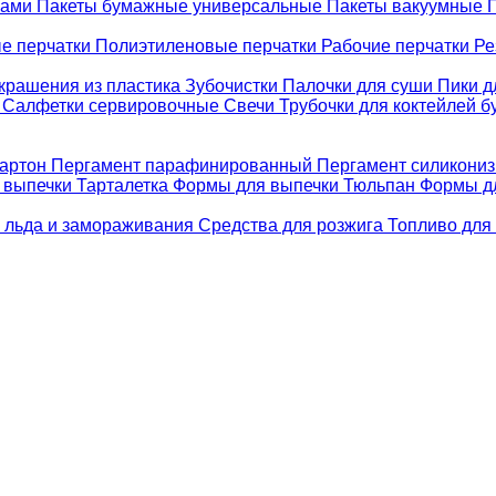
ками
Пакеты бумажные универсальные
Пакеты вакуумные
е перчатки
Полиэтиленовые перчатки
Рабочие перчатки
Ре
крашения из пластика
Зубочистки
Палочки для суши
Пики д
е
Салфетки сервировочные
Свечи
Трубочки для коктейлей 
картон
Пергамент парафинированный
Пергамент силикони
 выпечки Тарталетка
Формы для выпечки Тюльпан
Формы д
 льда и замораживания
Средства для розжига
Топливо для