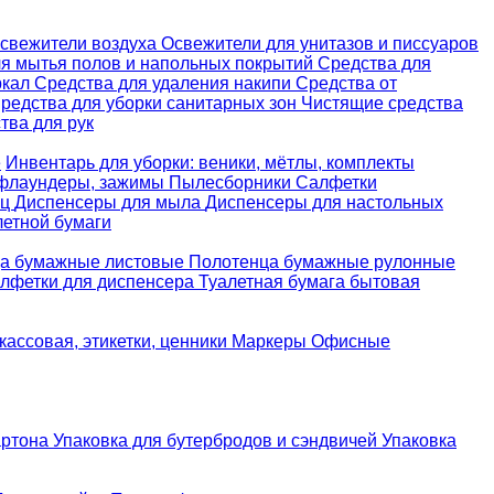
свежители воздуха
Освежители для унитазов и писсуаров
ля мытья полов и напольных покрытий
Средства для
ркал
Средства для удаления накипи
Средства от
редства для уборки санитарных зон
Чистящие средства
ва для рук
е
Инвентарь для уборки: веники, мётлы, комплекты
 флаундеры, зажимы
Пылесборники
Салфетки
ец
Диспенсеры для мыла
Диспенсеры для настольных
летной бумаги
а бумажные листовые
Полотенца бумажные рулонные
лфетки для диспенсера
Туалетная бумага бытовая
кассовая, этикетки, ценники
Маркеры
Офисные
артона
Упаковка для бутербродов и сэндвичей
Упаковка