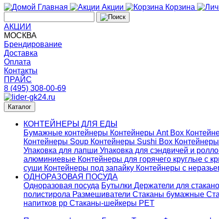
Главная
Акции
Корзина
АКЦИИ
МОСКВА
Брендирование
Доставка
Оплата
Контакты
ПРАЙС
8 (495) 308-00-69
Каталог
КОНТЕЙНЕРЫ ДЛЯ ЕДЫ
Бумажные контейнеры
Контейнеры Ant Box
Контейне
Контейнеры Soup
Контейнеры Sushi Box
Контейнеры
Упаковка для лапши
Упаковка для сэндвичей и ролл
алюминиевые
Контейнеры для горячего круглые с 
суши
Контейнеры под запайку
Контейнеры с неразь
ОДНОРАЗОВАЯ ПОСУДА
Одноразовая посуда
Бутылки
Держатели для стакан
полистирола
Размешиватели
Стаканы бумажные
Ста
напитков pp
Стаканы-шейкеры PET