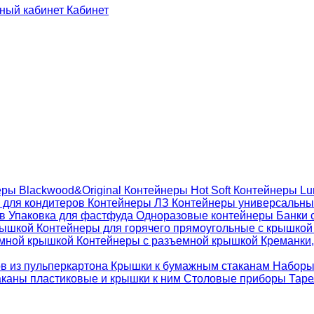
Кабинет
ры Blackwood&Original
Контейнеры Hot Soft
Контейнеры Lu
 для кондитеров
Контейнеры ЛЗ
Контейнеры универсальн
ов
Упаковка для фастфуда
Одноразовые контейнеры
Банки 
крышкой
Контейнеры для горячего прямоугольные с крышко
емной крышкой
Контейнеры с разъемной крышкой
Креманки,
ов из пульперкартона
Крышки к бумажным стаканам
Наборы
каны пластиковые и крышки к ним
Столовые приборы
Таре