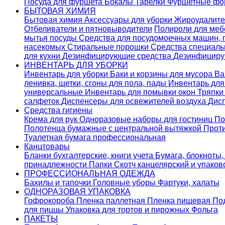
Посуда для фуршета
Бокалы
Тарелки
Фуршетные ф
БЫТОВАЯ ХИМИЯ
Бытовая химия
Аксессуары для уборки
Жироудалит
Отбеливатели и пятновыводители
Полироли для ме
мытья посуды
Средства для посудомоечных машин,
насекомых
Стиральные порошки
Cредства специаль
для кухни
Дезинфицирующие средства
Дезинфициру
ИНВЕНТАРЬ ДЛЯ УБОРКИ
Инвентарь для уборки
Баки и корзины для мусора
Ва
ленивка, щетки, сгоны для пола, пады
Инвентарь дл
универсальные
Инвентарь для помывки окон
Тряпки
салфеток
Диспенсеры для освежителей воздуха
Дис
Средства гигиены
Крема для рук
Одноразовые наборы для гостиниц
По
Полотенца бумажные с центральной вытяжкой
Прот
Туалетная бумага профессиональная
Канцтовары
Бланки бухгалтерские, книги учета
Бумага, блокноты,
принадлежности
Папки
Скотч канцелярский и упако
ПРОФЕССИОНАЛЬНАЯ ОДЕЖДА
Бахилы и тапочки
Головные уборы
Фартуки, халаты
ОДНОРАЗОВАЯ УПАКОВКА
Гофрокороба
Пленка паллетная
Пленка пищевая
По
для пиццы
Упаковка для тортов и пирожных
Фольга
ПАКЕТЫ