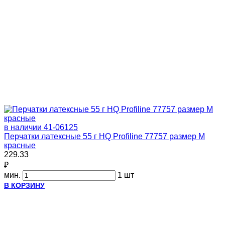
в наличии
41-06125
Перчатки латексные 55 г HQ Profiline 77757 размер M
красные
229.33
₽
мин.
1 шт
В КОРЗИНУ