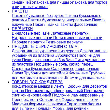
сэндвичей
Упаковка для пиццы
Упаковка для тортов
и пирожных
Фольга
ПАКЕТЫ
Пакеты бумажные без ручек
Пакеты бумажные с
ручками
Пакеты бумажные универсальные
Пакеты
вакуумные
Пакеты майка
Пакеты фасовочные
ПЕРЧАТКИ
Виниловые перчатки
Латексные перчатки
Нитриловые перчатки
Полиэтиленовые перчатки
Рабочие перчатки
Резиновые перчатки
ПРЕДМЕТЫ СЕРВИРОВКИ СТОЛА
Декоративные украшения из дерева
Декоративные
украшения из пластика
Зубочистки
Палочки для
суши
Пики для канапе из бамбука
Пики для канапе
из пластика
Порционные соль, сахар, перец
Салфетки бумажные
Салфетки сервировочные
Свечи
Трубочки для коктейлей бумажные
Трубочки
для коктейлей пластиковые
Шпажки для шашлыка
ТОВАРЫ ДЛЯ КОНДИТЕРА
Кондитерские мешки и ленты
Коробки для десертов
картон
Пергамент парафинированный
Пергамент
силиконизированный
Подложки ламинированные
Подпергамент
Сольетерки
Формы для выпечки
Маффин
Формы для выпечки Тарталетка
Формы
для выпечки Тюльпан
Формы для куличей