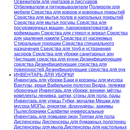
Освежители для унитазов и писсуаров
Отбеливатели и пятновыводители
Полироли для
мебели
Средства для ковров и ковровых покрытий
Средства для мытья полов и напольных покрытий
Средства для мытья посуды
Средства для
посудомоечных машин, пароконвектоматов и
кофемашин
Средства для стекол и зеркал
Средства
для удаления накипи
Средства от насекомых
Стиральные порошки
Cредства специального
назначения
Средства для труб и устранения
засоров
Средства для уборки санитарных зон
Чистящие средства для кухни
Дезинфицирующие
средства
Дезинфицирующие средства для
поверхностей
Дезинфицирующие средства для рук
ИНВЕНТАРЬ ДЛЯ УБОРКИ
Инвентарь для уборки
Баки и корзины для мусора
Вантузы, ерши
Вафельное полотно
Ведра, тележки
уборочные
Инвентарь для уборки: веники, мётлы,
комплекты ленивка, щетки, сгоны для пола, пады
Инвентарь для улицы
Губки, мочалки
Мешки для
мусора
МОПы, рукоятки, флаундеры, зажимы
Пылесборники
Салфетки универсальные
Инвентарь для помывки окон
Тряпки для пола
Диспенсеры
Диспенсеры для бумажных полотенец
Диспенсеры для мыла
Диспенсеры для настольных