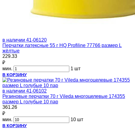
в наличии
41-06120
Перчатки латексные 55 г HQ Profiline 77766 размер L
жёлтые
229.33
₽
мин.
1 шт
В КОРЗИНУ
в наличии
41-06102
Резиновые перчатки 70 г Vileda многоцелевые 174355
размер L голубые 10 пар
361.26
₽
мин.
10 шт
В КОРЗИНУ