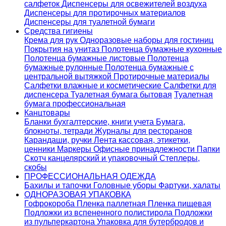
салфеток
Диспенсеры для освежителей воздуха
Диспенсеры для протирочных материалов
Диспенсеры для туалетной бумаги
Средства гигиены
Крема для рук
Одноразовые наборы для гостиниц
Покрытия на унитаз
Полотенца бумажные кухонные
Полотенца бумажные листовые
Полотенца
бумажные рулонные
Полотенца бумажные с
центральной вытяжкой
Протирочные материалы
Салфетки влажные и косметические
Салфетки для
диспенсера
Туалетная бумага бытовая
Туалетная
бумага профессиональная
Канцтовары
Бланки бухгалтерские, книги учета
Бумага,
блокноты, тетради
Журналы для ресторанов
Карандаши, ручки
Лента кассовая, этикетки,
ценники
Маркеры
Офисные принадлежности
Папки
Скотч канцелярский и упаковочный
Степлеры,
скобы
ПРОФЕССИОНАЛЬНАЯ ОДЕЖДА
Бахилы и тапочки
Головные уборы
Фартуки, халаты
ОДНОРАЗОВАЯ УПАКОВКА
Гофрокороба
Пленка паллетная
Пленка пищевая
Подложки из вспененного полистирола
Подложки
из пульперкартона
Упаковка для бутербродов и