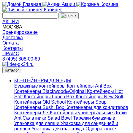
Главная
Акции
Корзина
Кабинет
АКЦИИ
МОСКВА
Брендирование
Доставка
Оплата
Контакты
ПРАЙС
8 (495) 308-00-69
Каталог
КОНТЕЙНЕРЫ ДЛЯ ЕДЫ
Бумажные контейнеры
Контейнеры Ant Box
Контейнеры Blackwood&Original
Контейнеры Hot
Soft
Контейнеры Lunch Box
Контейнеры New Soft
Контейнеры Old School
Контейнеры Soup
Контейнеры Sushi Box
Контейнеры для кондитеров
Контейнеры ЛЗ
Контейнеры универсальные
Лотки
Ant
Салатники Salad Bowl
Тарелки бумажные
Упаковка для лапши
Упаковка для сэндвичей и
роллов
Упаковка для фастфуда
Одноразовые