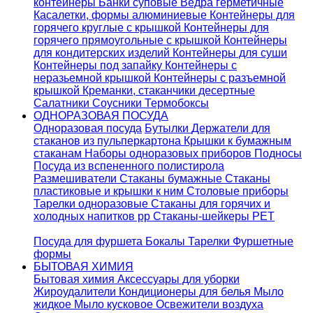
контейнеры
Банки суповые
Ведра герметичные
Касалетки, формы алюминиевые
Контейнеры для
горячего круглые с крышкой
Контейнеры для
горячего прямоугольные с крышкой
Контейнеры
для кондитерских изделий
Контейнеры для суши
Контейнеры под запайку
Контейнеры с
неразьемной крышкой
Контейнеры с разъемной
крышкой
Креманки, стаканчики десертные
Салатники
Соусники
Термобоксы
ОДНОРАЗОВАЯ ПОСУДА
Одноразовая посуда
Бутылки
Держатели для
стаканов из пульперкартона
Крышки к бумажным
стаканам
Наборы одноразовых приборов
Подносы
Посуда из вспененного полистирола
Размешиватели
Стаканы бумажные
Стаканы
пластиковые и крышки к ним
Столовые приборы
Тарелки одноразовые
Стаканы для горячих и
холодных напитков pp
Стаканы-шейкеры PET
Посуда для фуршета
Бокалы
Тарелки
Фуршетные
формы
БЫТОВАЯ ХИМИЯ
Бытовая химия
Аксессуары для уборки
Жироудалители
Кондиционеры для белья
Мыло
жидкое
Мыло кусковое
Освежители воздуха