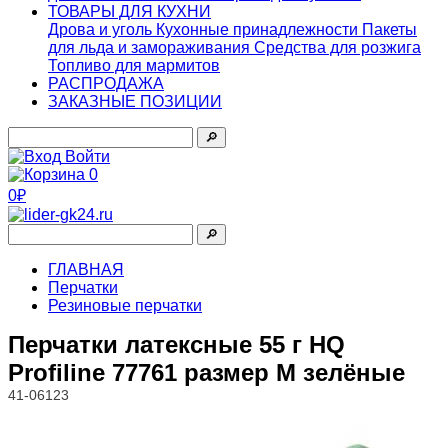
ТОВАРЫ ДЛЯ КУХНИ
Дрова и уголь
Кухонные принадлежности
Пакеты
для льда и замораживания
Средства для розжига
Топливо для мармитов
РАСПРОДАЖА
ЗАКАЗНЫЕ ПОЗИЦИИ
🔎︎
Войти
0
0₽
🔎︎
ГЛАВНАЯ
Перчатки
Резиновые перчатки
Перчатки латексные 55 г HQ
Profiline 77761 размер M зелёные
41-06123