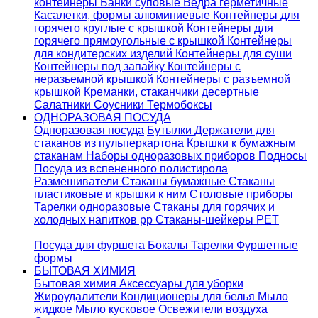
контейнеры
Банки суповые
Ведра герметичные
Касалетки, формы алюминиевые
Контейнеры для
горячего круглые с крышкой
Контейнеры для
горячего прямоугольные с крышкой
Контейнеры
для кондитерских изделий
Контейнеры для суши
Контейнеры под запайку
Контейнеры с
неразьемной крышкой
Контейнеры с разъемной
крышкой
Креманки, стаканчики десертные
Салатники
Соусники
Термобоксы
ОДНОРАЗОВАЯ ПОСУДА
Одноразовая посуда
Бутылки
Держатели для
стаканов из пульперкартона
Крышки к бумажным
стаканам
Наборы одноразовых приборов
Подносы
Посуда из вспененного полистирола
Размешиватели
Стаканы бумажные
Стаканы
пластиковые и крышки к ним
Столовые приборы
Тарелки одноразовые
Стаканы для горячих и
холодных напитков pp
Стаканы-шейкеры PET
Посуда для фуршета
Бокалы
Тарелки
Фуршетные
формы
БЫТОВАЯ ХИМИЯ
Бытовая химия
Аксессуары для уборки
Жироудалители
Кондиционеры для белья
Мыло
жидкое
Мыло кусковое
Освежители воздуха