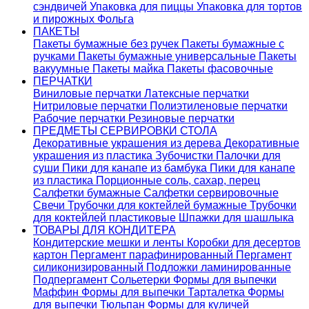
сэндвичей
Упаковка для пиццы
Упаковка для тортов
и пирожных
Фольга
ПАКЕТЫ
Пакеты бумажные без ручек
Пакеты бумажные с
ручками
Пакеты бумажные универсальные
Пакеты
вакуумные
Пакеты майка
Пакеты фасовочные
ПЕРЧАТКИ
Виниловые перчатки
Латексные перчатки
Нитриловые перчатки
Полиэтиленовые перчатки
Рабочие перчатки
Резиновые перчатки
ПРЕДМЕТЫ СЕРВИРОВКИ СТОЛА
Декоративные украшения из дерева
Декоративные
украшения из пластика
Зубочистки
Палочки для
суши
Пики для канапе из бамбука
Пики для канапе
из пластика
Порционные соль, сахар, перец
Салфетки бумажные
Салфетки сервировочные
Свечи
Трубочки для коктейлей бумажные
Трубочки
для коктейлей пластиковые
Шпажки для шашлыка
ТОВАРЫ ДЛЯ КОНДИТЕРА
Кондитерские мешки и ленты
Коробки для десертов
картон
Пергамент парафинированный
Пергамент
силиконизированный
Подложки ламинированные
Подпергамент
Сольетерки
Формы для выпечки
Маффин
Формы для выпечки Тарталетка
Формы
для выпечки Тюльпан
Формы для куличей