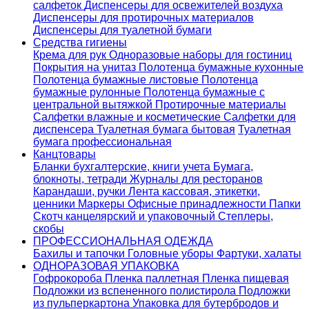
салфеток
Диспенсеры для освежителей воздуха
Диспенсеры для протирочных материалов
Диспенсеры для туалетной бумаги
Средства гигиены
Крема для рук
Одноразовые наборы для гостиниц
Покрытия на унитаз
Полотенца бумажные кухонные
Полотенца бумажные листовые
Полотенца
бумажные рулонные
Полотенца бумажные с
центральной вытяжкой
Протирочные материалы
Салфетки влажные и косметические
Салфетки для
диспенсера
Туалетная бумага бытовая
Туалетная
бумага профессиональная
Канцтовары
Бланки бухгалтерские, книги учета
Бумага,
блокноты, тетради
Журналы для ресторанов
Карандаши, ручки
Лента кассовая, этикетки,
ценники
Маркеры
Офисные принадлежности
Папки
Скотч канцелярский и упаковочный
Степлеры,
скобы
ПРОФЕССИОНАЛЬНАЯ ОДЕЖДА
Бахилы и тапочки
Головные уборы
Фартуки, халаты
ОДНОРАЗОВАЯ УПАКОВКА
Гофрокороба
Пленка паллетная
Пленка пищевая
Подложки из вспененного полистирола
Подложки
из пульперкартона
Упаковка для бутербродов и