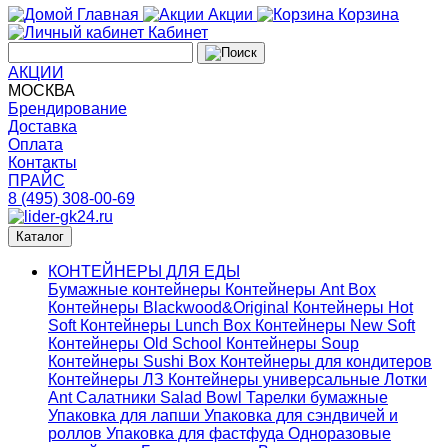
Главная
Акции
Корзина
Кабинет
АКЦИИ
МОСКВА
Брендирование
Доставка
Оплата
Контакты
ПРАЙС
8 (495) 308-00-69
Каталог
КОНТЕЙНЕРЫ ДЛЯ ЕДЫ
Бумажные контейнеры
Контейнеры Ant Box
Контейнеры Blackwood&Original
Контейнеры Hot
Soft
Контейнеры Lunch Box
Контейнеры New Soft
Контейнеры Old School
Контейнеры Soup
Контейнеры Sushi Box
Контейнеры для кондитеров
Контейнеры ЛЗ
Контейнеры универсальные
Лотки
Ant
Салатники Salad Bowl
Тарелки бумажные
Упаковка для лапши
Упаковка для сэндвичей и
роллов
Упаковка для фастфуда
Одноразовые