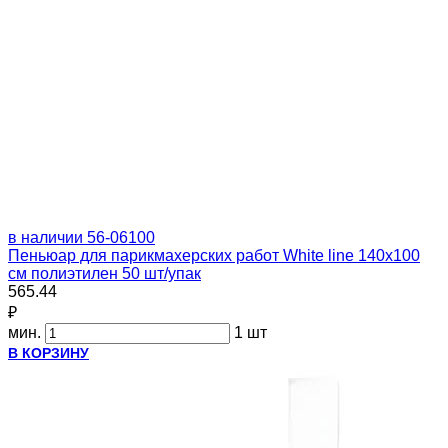
в наличии
56-06100
Пеньюар для парикмахерских работ White line 140x100
см полиэтилен 50 шт/упак
565.44
₽
мин.
1 шт
В КОРЗИНУ