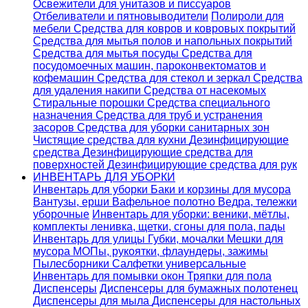
Освежители для унитазов и писсуаров
Отбеливатели и пятновыводители
Полироли для
мебели
Средства для ковров и ковровых покрытий
Средства для мытья полов и напольных покрытий
Средства для мытья посуды
Средства для
посудомоечных машин, пароконвектоматов и
кофемашин
Средства для стекол и зеркал
Средства
для удаления накипи
Средства от насекомых
Стиральные порошки
Cредства специального
назначения
Средства для труб и устранения
засоров
Средства для уборки санитарных зон
Чистящие средства для кухни
Дезинфицирующие
средства
Дезинфицирующие средства для
поверхностей
Дезинфицирующие средства для рук
ИНВЕНТАРЬ ДЛЯ УБОРКИ
Инвентарь для уборки
Баки и корзины для мусора
Вантузы, ерши
Вафельное полотно
Ведра, тележки
уборочные
Инвентарь для уборки: веники, мётлы,
комплекты ленивка, щетки, сгоны для пола, пады
Инвентарь для улицы
Губки, мочалки
Мешки для
мусора
МОПы, рукоятки, флаундеры, зажимы
Пылесборники
Салфетки универсальные
Инвентарь для помывки окон
Тряпки для пола
Диспенсеры
Диспенсеры для бумажных полотенец
Диспенсеры для мыла
Диспенсеры для настольных